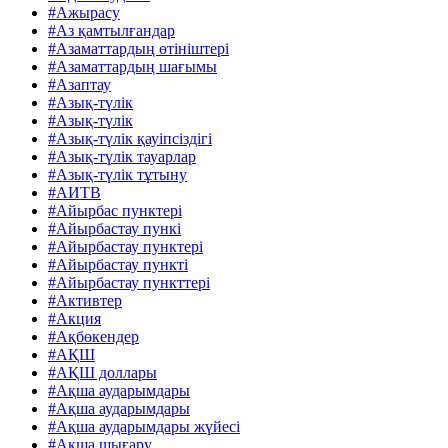
#Ажырасу
#Аз қамтылғандар
#Азаматтардың өтініштері
#Азаматтардың шағымы
#Азаптау
#Азық-түлік
#Азық-түлік
#Азық-түлік қауіпсіздігі
#Азық-түлік тауарлар
#Азық-түлік тұтыну
#АИТВ
#Айырбас пунктері
#Айырбастау пункі
#Айырбастау пунктері
#Айырбастау пункті
#Айырбастау пункттері
#Активтер
#Акция
#Ақбөкендер
#АҚШ
#АҚШ доллары
#Ақша аударымдары
#Ақша аударымдары
#Ақша аударымдары жүйесі
#Ақша шығару