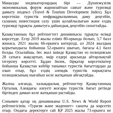
Маңызды индикаторлардың бірі — Дүниежүзілік
экономикалық форум жариялайтын саяхат және туризмді
дамыту индексі (Travel & Tourism Development Index). Бұл
көрсеткіш туристік инфрақұрылымның даму деңгейін,
саланың инвестиция салу үшін қолайлылығын және елдің
туризмді тұрақты дамытуға дайындық деңгейін сипаттайды.
Қазақстанның бұл рейтингтегі динамикасы тұрақты өсімді
көрсетуде. Егер 2019 жылы еліміз 80-орында болып, 3,7 балл
жинаса, 2021 жылы 66-орынға көтерілді, ал 2024 жылдың
қорытындысы бойынша 52-орынға шығып, бағасы 4,1 балл
болды. Осылайша, бес жыл ішінде Қазақстан өз позициясын
28 сатыға жақсартып, өңір елдері арасында айтарлықтай
ілгерілеу көрсетті. Бұдан бөлек, бірқатар көрсеткіштер
бойынша Қазақстан кейбір танымал туристік бағыттардан да
озып отыр, бұл елдің әлемдік туристік нарықтағы
позициясының нығайып келе жатқанын айғақтайды.
Жалпы алғанда, халықаралық рейтингтер Қазақстанның
Орталық Азиядағы әлеуеті жоғары туристік бағыт ретінде
біртіндеп дамып келе жатқанын растайды.
Сонымен қатар оң динамиканы U.S. News & World Report
рейтингісінің «Туризм және мәдениет» санаты да көрсетіп
отыр. Ондағы деректерге сай ҚР 2025 жылы 73-орынға ие