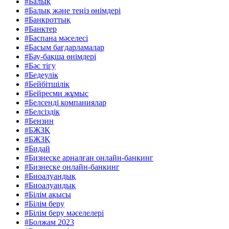
#Балық
#Балық және теңіз өнімдері
#Банкроттық
#Банктер
#Баспана мәселесі
#Басым бағдарламалар
#Бау-бақша өнімдері
#Бәс тігу
#Бедеулік
#Бейбітшілік
#Бейресми жұмыс
#Белсенді компаниялар
#Белсіздік
#Бензин
#БЖЗҚ
#БЖЗҚ
#Бидай
#Бизнеске арналған онлайн-банкинг
#Бизнеске онлайн-банкинг
#Биоалуандық
#Биоалуандық
#Білім ақысы
#Білім беру
#Білім беру мәселелері
#Болжам 2023