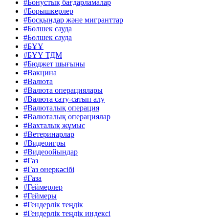
#Бонустық бағдарламалар
#Борышкерлер
#Босқындар және мигранттар
#Бөлшек сауда
#Бөлшек сауда
#БҰҰ
#БҰҰ ТДМ
#Бюджет шығыны
#Вакцина
#Валюта
#Валюта операциялары
#Валюта сату-сатып алу
#Валюталық операция
#Валюталық операциялар
#Вахталық жұмыс
#Ветеринарлар
#Видеоигры
#Видеоойындар
#Газ
#Газ өнеркәсібі
#Газа
#Геймерлер
#Геймеры
#Гендерлік теңдік
#Гендерлік теңдік индексі