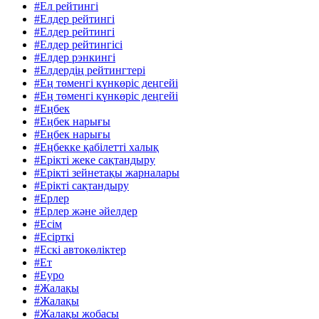
#Ел рейтингі
#Елдер рейтингі
#Елдер рейтингі
#Елдер рейтингісі
#Елдер рэнкингі
#Елдердің рейтингтері
#Ең төменгі күнкөріс деңгейі
#Ең төменгі күнкөріс деңгейі
#Еңбек
#Еңбек нарығы
#Еңбек нарығы
#Еңбекке қабілетті халық
#Ерікті жеке сақтандыру
#Ерікті зейнетақы жарналары
#Ерікті сақтандыру
#Ерлер
#Ерлер және әйелдер
#Есім
#Есірткі
#Ескі автокөліктер
#Ет
#Еуро
#Жалақы
#Жалақы
#Жалақы жобасы