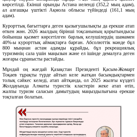
көрсетілді. Екінші орынды Астана иеленді (352,2 мың адам),
ал алғашқы үштікті Ақмола облысы түйіндеді (161,1 мың
адам).
Курорттық бағыттарға деген қызығушылықты да ерекше атап
өткен жөн. 2026 жылдың бірінші тоқсанының қорытындысы
бойынша қызмет көрсетілген барлық келушілердің шамамен
40%-ы курорттық аймақтарға барған. Абсолюттік мәнде бұл
800 мыңнан астам адамды құрайды, бұл рекреациялық
туризмнің сала үшін маңызын және ел ішінде демалуға деген
жоғары сұранысты растайды.
Мұндай оң жағдай Қазақстан Президенті Қасым-Жомарт
Тоқаев тұрақты түрде айтып келе жатқан басымдықтармен
толық сәйкес келеді, атап айтқанда, ол 2025 жылғы күздегі
Жолдауында Алматы туристік кластерін жеке атап өтіп,
жалпы туризм саласын дамытудың маңыздылығына ерекше
тоқталған болатын.