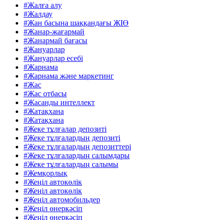
#Жалға алу
#Жалдау
#Жан басына шаққандағы ЖІӨ
#Жанар-жағармай
#Жанармай бағасы
#Жануарлар
#Жануарлар есебі
#Жарнама
#Жарнама және маркетинг
#Жас
#Жас отбасы
#Жасанды интеллект
#Жатақхана
#Жатақхана
#Жеке тұлғалар депозиті
#Жеке тұлғалардың депозиті
#Жеке тұлғалардың депозиттері
#Жеке тұлғалардың салымдары
#Жеке тұлғалардың салымы
#Жемқорлық
#Жеңіл автокөлік
#Жеңіл автокөлік
#Жеңіл автомобильдер
#Жеңіл өнеркәсіп
#Жеңіл өнеркәсіп