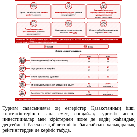
Туризм саласындағы оң өзгерістер Қазақстанның ішкі
көрсеткіштерінен ғана емес, сондай-ақ туристік ағын,
инвестициялар мен кірістерден және де елдің жаһандық
деңгейдегі бәсекеге қабілеттілігін бағалайтын халықаралық
рейтингтерден де көрініс табуда.