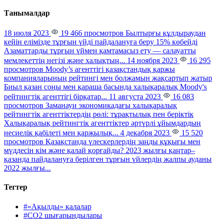
Танымалдар
18 июля 2023
19 466 просмотров
Былтырғы құлдыраудан
кейін елімізде тұрғын үйді пайдалануға беру 15% көбейді
Азаматтарды тұрғын үймен қамтамасыз ету — салауатты
мемлекеттің негізі және халықтың...
14 ноября 2023
16 295
просмотров
Moody’s агенттігі қазақстандық қаржы
компанияларының рейтингі мен болжамын жақсартып жатыр
Биыл қазан соңы мен қараша басында халықаралық Moody's
рейтингтік агенттігі бірқатар...
11 августа 2023
16 083
просмотров
Заманауи экономикадағы халықаралық
рейтингтік агенттіктердің рөлі: тұрақтылық пен беріктік
Халықаралық рейтингтік агенттіктер әртүрлі ұйымдардың
несиелік қабілеті мен қаржылық...
4 декабря 2023
15 520
просмотров
Қазақстанда үлескерлердің заңды құқығы мен
мүддесін кім және қалай қорғайды?
2023 жылғы қаңтар–
қазанда пайдалануға берілген тұрғын үйлердің жалпы ауданы
2022 жылғы...
Тегтер
#«Ақылды» қалалар
#CO2 шығарындылары