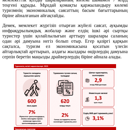
теңгені құрады. Мұндай қомақты қаржыландыру көлемі
туризмнің экономикалық саясаттың басым бағыттарының
біріне айналғанын айғақтайды.
Демек, мемлекет жүргізіп отырған жүйелі саясат, ауқымды
инфрақұрылымдық жобалар және елдің ішкі әрі сыртқы
туристер үшін қолайлылығын арттыру шаралары саланың
одан әрі дамуына негіз болып отыр. Егер қазіргі қарқын
сақталса, туризм ел экономикасына қосатын үлесін
айтарлықтай арттырып, алдағы жылдары өңірлердің дамуына
серпін беретін маңызды драйверлердің біріне айнала алады.