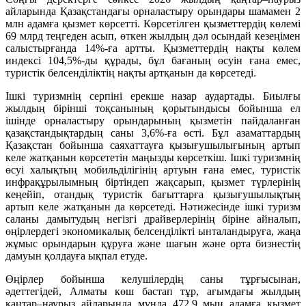
айларында Қазақстандағы орналастыру орындары шамамен 2
млн адамға қызмет көрсетті. Көрсетілген қызметтердің көлемі
69 млрд теңгеден асып, өткен жылдың дәл осындай кезеңімен
салыстырғанда 14%-ға артты. Қызметтердің нақты көлем
индексі 104,5%-ды құрады, бұл бағаның өсуін ғана емес,
туристік белсенділіктің нақты артқанын да көрсетеді.
Ішкі туризмнің серпіні ерекше назар аудартады. Биылғы
жылдың бірінші тоқсанының қорытындысы бойынша ел
ішінде орналастыру орындарының қызметін пайдаланған
қазақстандықтардың саны 3,6%-ға өсті. Бұл азаматтардың
Қазақстан бойынша саяхаттауға қызығушылығының артып
келе жатқанын көрсететін маңызды көрсеткіш. Ішкі туризмнің
өсуі халықтың мобильділігінің артуын ғана емес, туристік
инфрақұрылымның біртіндеп жақсарып, қызмет түрлерінің
кеңейіп, отандық туристік бағыттарға қызығушылықтың
артып келе жатқанын да көрсетеді. Нәтижесінде ішкі туризм
саланы дамытудың негізгі драйверлерінің біріне айналып,
өңірлердегі экономикалық белсенділікті ынталандыруға, жаңа
жұмыс орындарын құруға және шағын және орта бизнестің
дамуын қолдауға ықпал етуде.
Өңірлер бойынша келушілердің саны тұрғысынан,
әдеттегідей, Алматы көш бастап тұр, ағымдағы жылдың
қаңтар–наурыз айларында мұнда 472,9 мың адамға қызмет