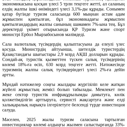
экономикасына қосқан үлесі 5 трлн теңгеге жетті, ал саланың
елдің жалпы ішкі өніміндегі үлесі 3,1%-ды құрады. Сонымен
қатар бүгінде туризм саласында 600 мыңнан астам адам
жұмыспен қамтылған, бұл экономикадағы жұмыспен
қамтылғандардың жалпы санының шамамен 7%-ына тең. Бұл
деректерді үкімет отырысында ҚР Туризм және спорт
министрі Ербол Мырзабосынов мәлімдеді.
Сала валюталық түсімдердің қалыптасуына да елеулі үлес
қосуда. Министрдің айтуынша, шетелдік туристердің
Қазақстандағы шығыстары 2,9 млрд АҚШ долларын құрады.
Сондай-ақ туристік қызметтен түскен салық түсімдерінің
көлемі 18%-ға өсіп, 630 млрд теңгеге жетті. Нәтижесінде
туризмнің жалпы салық түсімдеріндегі үлесі 2%-ға дейін
артты.
Мұндай нәтижелер соңғы жылдары жүргізіліп келе жатқан
жүйелі жұмыстың жемісі болып табылады. Мемлекет пен
жеке сектор туристік инфрақұрылымды дамытуға, көлік
қолжетімділігін арттыруға, сервисті жақсартуға және елді
халықаралық нарықта ілгерілетуге белсенді түрде инвестиция
салуда.
Мәселен, 2025 жылы туризм саласына тартылған
инвестициялар көлемі алдыңғы жылмен салыстырғанда 33%-