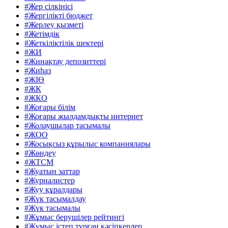
#Жер сілкінісі
#Жергілікті бюджет
#Жерлеу қызметі
#Жетімдік
#Жеткіліктілік шектері
#ЖИ
#Жинақтау депозиттері
#Жиһаз
#ЖІӨ
#ЖК
#ЖКО
#Жоғары білім
#Жоғары жылдамдықты интернет
#Жолаушылар тасымалы
#ЖОО
#Жосықсыз құрылыс компаниялары
#Жөндеу
#ЖТСМ
#Жуатын заттар
#Журналистер
#Жуу құралдары
#Жүк тасымалдау
#Жүк тасымалы
#Жұмыс берушілер рейтингі
#Жұмыс істеп тұрған кәсіпкерлер