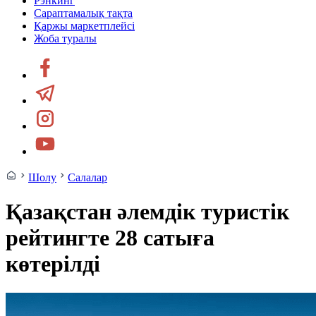
Рэнкинг
Сараптамалық тақта
Қаржы маркетплейсі
Жоба туралы
Шолу
Салалар
Қазақстан әлемдік туристік
рейтингте 28 сатыға
көтерілді