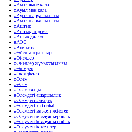
#Ауыл және қала
#Ауыл мен қала
#Ауыл шаруашылығы
#Ауыл шаруашылығы
#Аштық
#Аштық индексі
#Ашық диалог
#АЭС
#Аяқ киім
#Әйел мигранттар
#Әйелдер
#Әйелдер жұмыссыздығы
#Әкімдер
#Әкімдіктер
#Әлем
#Әлем
#Әлем халқы
#Әлемдегі ашаршылық
#Әлемдегі әйелдер
#Әлемдегі кісі өлімі
#Әлемдегі маркетплейстер
#Әлеуметтік жауапкершілік
#Әлеуметтік жауапкершілік
#Әлеуметтік желілер