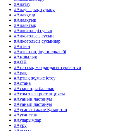
#Алатау
#Алауыздық тудыру
#Алаяқтар
#Алаяқтық
#Алаяқтық
#Алкогольді сусын
#Алкогольсіз сусын
#Алкогольсіз сусындар
#Алтын
#Алтын өндіру өнеркәсібі
#Аңшылық
#АӨК
#Апаттық жағдайдағы тұрғын үй
#Арақ
#Артық жұмыс істеу
#Астана
#Асыранды балалар
#Атом электростанциясы
#Ауаның ластануы
#Ауаның ластануы
#Ауғанста және Қазақстан
#Ауғанстан
#Аударымдар
#Ауру
#Ауыз су