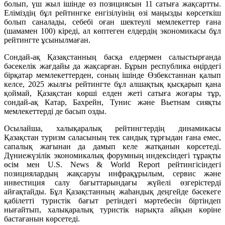
болып, үш жыл ішінде өз позициясын 11 сатыға жақсартты.
Еліміздің бұл рейтингке енгізілуінің өзі маңызды көрсеткіш
болып саналады, себебі оған шектеулі мемлекеттер ғана
(шамамен 100) кіреді, ал көптеген елдердің экономикасы бұл
рейтингте ұсынылмаған.
Сондай-ақ Қазақстанның басқа елдермен салыстырғанда
бәсекелік жағдайы да жақсарған. Бұрын республика өңірдегі
бірқатар мемлекеттерден, соның ішінде Өзбекстаннан қалып
келсе, 2025 жылғы рейтингте бұл алшақтық қысқарып қана
қоймай, Қазақстан көрші елден жеті сатыға жоғары тұр,
сондай-ақ Катар, Бахрейн, Тунис және Вьетнам сияқты
мемлекеттерді де басып озды.
Осылайша, халықаралық рейтингтердің динамикасы
Қазақстан туризм саласының тек сандық тұрғыдан ғана емес,
сапалық жағынан да дамып келе жатқанын көрсетеді.
Дүниежүзілік экономикалық форумның индексіндегі тұрақты
өсім мен U.S. News & World Report рейтингісіндегі
позициялардың жақсаруы инфрақұрылым, сервис және
инвестиция салу бағыттарындағы жүйелі өзгерістерді
айғақтайды. Бұл Қазақстанның жаһандық деңгейде бәсекеге
қабілетті туристік бағыт ретіндегі мәртебесін біртіндеп
нығайтып, халықаралық туристік нарықта айқын көріне
бастағанын көрсетеді.