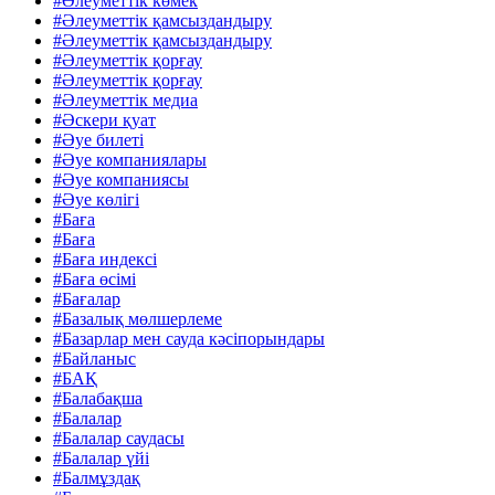
#Әлеуметтік көмек
#Әлеуметтік қамсыздандыру
#Әлеуметтік қамсыздандыру
#Әлеуметтік қорғау
#Әлеуметтік қорғау
#Әлеуметтік медиа
#Әскери қуат
#Әуе билеті
#Әуе компаниялары
#Әуе компаниясы
#Әуе көлігі
#Баға
#Баға
#Баға индексі
#Баға өсімі
#Бағалар
#Базалық мөлшерлеме
#Базарлар мен сауда кәсіпорындары
#Байланыс
#БАҚ
#Балабақша
#Балалар
#Балалар саудасы
#Балалар үйі
#Балмұздақ