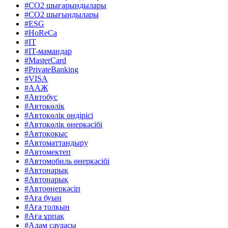
#CO2 шығарындылары
#CO2 шығындылары
#ESG
#HoReCa
#IT
#IT-мамандар
#MasterCard
#PrivateBanking
#VISA
#ААЖ
#Автобус
#Автокөлік
#Автокөлік өндірісі
#Автокөлік өнеркәсібі
#Автоқоқыс
#Автоматтандыру
#Автомектеп
#Автомобиль өнеркәсібі
#Автонарық
#Автонарық
#Автоөнеркәсіп
#Аға буын
#Аға толқын
#Аға ұрпақ
#Адам саудасы