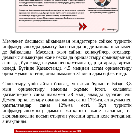
Мемлекет басшысы айқындаған міндеттерге сәйкес туристік
инфрақұрылымды дамыту бағытында оң динамика шынымен
де байқалады. Мәселен, жыл сайын қонақүйлер, отельдер,
демалыс аймақтары және басқа да орналастыру орындарының
саны да, бұл салада жұмыспен қамтылғандар қатары да артып
келеді. Бүгінде Қазақстанда 4,5 мыңнан астам орналастыру
орны жұмыс істейді, онда шамамен 31 мың адам еңбек етеді.
Салыстыру үшін айтар болсақ, үш жыл бұрын елімізде 3,8
мың орналастыру нысаны жұмыс істеп, саладағы
қызметкерлер саны шамамен 28 мың адамды құраған еді.
Демек, орналастыру орындарының саны 17%-ға, ал жұмыспен
қамтылғандар саны 12%-ға өсті. Бұл туристік
инфрақұрылымның дамып жатқанын және саланың ел
экономикасына қосып отырған үлесінің артып келе жатқанын
айғақтайды.