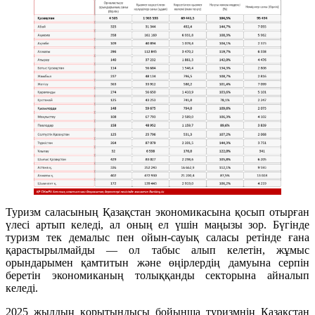
Туризм саласының Қазақстан экономикасына қосып отырған
үлесі артып келеді, ал оның ел үшін маңызы зор. Бүгінде
туризм тек демалыс пен ойын-сауық саласы ретінде ғана
қарастырылмайды — ол табыс алып келетін, жұмыс
орындарымен қамтитын және өңірлердің дамуына серпін
беретін экономиканың толыққанды секторына айналып
келеді.
2025 жылдың қорытындысы бойынша туризмнің Қазақстан