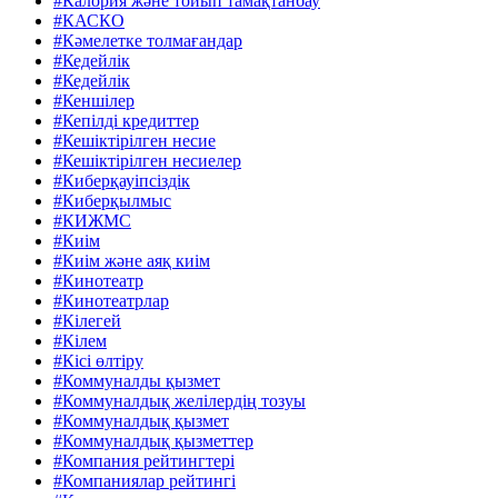
#Калория және тойып тамақтанбау
#КАСКО
#Кәмелетке толмағандар
#Кедейлік
#Кедейлік
#Кеншілер
#Кепілді кредиттер
#Кешіктірілген несие
#Кешіктірілген несиелер
#Киберқауіпсіздік
#Киберқылмыс
#КИЖМС
#Киім
#Киім және аяқ киім
#Кинотеатр
#Кинотеатрлар
#Кілегей
#Кілем
#Кісі өлтіру
#Коммуналды қызмет
#Коммуналдық желілердің тозуы
#Коммуналдық қызмет
#Коммуналдық қызметтер
#Компания рейтингтері
#Компаниялар рейтингі