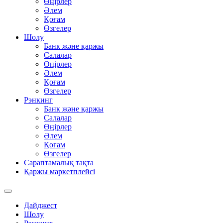
Өңірлер
Әлем
Қоғам
Өзгелер
Шолу
Банк және қаржы
Салалар
Өңірлер
Әлем
Қоғам
Өзгелер
Рэнкинг
Банк және қаржы
Салалар
Өңірлер
Әлем
Қоғам
Өзгелер
Сараптамалық тақта
Қаржы маркетплейсі
Дайджест
Шолу