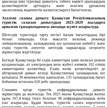
арасында ішкі туризмді дамытуға, табиғи көрікті орындардың
қолжетімділігін арттыруға және өскелең ұрпақтың
экологиялық мәдениетін қалыптастыруға бағытталған.
Аталған саланы дамыту Қазақстан Республикасының
туристік саласын дамытудың 2023–2029 жылдарға
арналған тұжырымдамасы аясында жүзеге асырылуда.
Шетелдік туристерді тарту негізгі басым бағыттардың бірі
болып табылады. Осы мақсатта визалық режимді
либерализациялау, халықаралық әуе қатынасын көбейту және
елдің туристік әлеуетін шетелдік нарықтарда ілгерілету
жұмыстары жүргізілуде.
Бүгінде Қазақстанда 84 елдің азаматтары үшін визасыз режим
қолданылады, ал электрондық виза жүйесі әлемнің 102 елінің
азаматтарына қолжетімді. Елдің көлік қолжетімділігі де
айтарлықтай дамып келеді. Қазақстанның халықаралық әуе
қатынасы 30 мемлекетпен қамтылған, 135 халықаралық бағыт
бойынша аптасына 626 рейс орындалады.
Сонымен қатар туристік инфрақұрылымды дамыту
жұмыстары да жалғасуда. Тек 2025 жылы Қазақстанда жалпы
құны 167,4 млрд теңге болатын 96 инфрақұрылымдық жоба
іске асырылды. Бұдан бөлек, туристік салаға көрсетілген
мемлекеттік қолдау шараларының көлемі шамамен 7 млрд