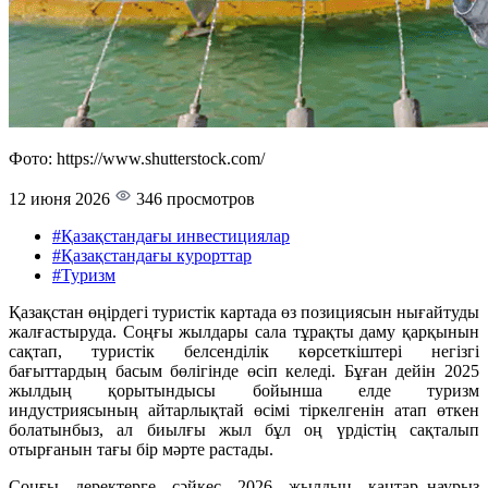
Фото: https://www.shutterstock.com/
12 июня 2026
346 просмотров
#Қазақстандағы инвестициялар
#Қазақстандағы курорттар
#Туризм
Қазақстан өңірдегі туристік картада өз позициясын нығайтуды
жалғастыруда. Соңғы жылдары сала тұрақты даму қарқынын
сақтап, туристік белсенділік көрсеткіштері негізгі
бағыттардың басым бөлігінде өсіп келеді. Бұған дейін 2025
жылдың қорытындысы бойынша елде туризм
индустриясының айтарлықтай өсімі тіркелгенін атап өткен
болатынбыз, ал биылғы жыл бұл оң үрдістің сақталып
отырғанын тағы бір мәрте растады.
Соңғы деректерге сәйкес 2026 жылдың қаңтар–наурыз