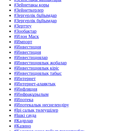
#Зейнетақы қоры
#Зейнеткерлер
#Зергерлік бұйымдар
#Зергерлік бұйымдар
#Зерттеу
#Зообақтар
#Илон Маск
#Импорт
#Инвестиция
#Инвестиция
#Инвестициялар
#Инвестициялық жобалар
#Инвестициялық кіріс
#Инвестициялық табыс
#Интернет
#Интернет-алаяқтық
#Инфляция
#Инфрақұрылым
#Ипотека
#Ипотекалық несиелендіру
#Ірі салық төлеушілер
#Ішкі сауда
#Кадрлар
#Казино