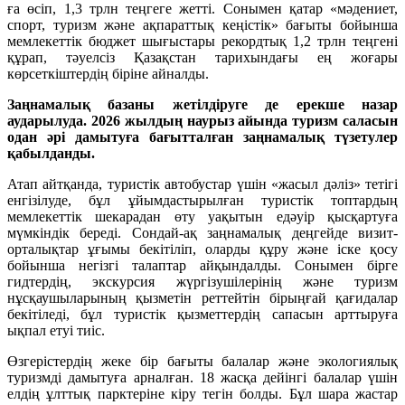
ға өсіп, 1,3 трлн теңгеге жетті. Сонымен қатар «мәдениет,
спорт, туризм және ақпараттық кеңістік» бағыты бойынша
мемлекеттік бюджет шығыстары рекордтық 1,2 трлн теңгені
құрап, тәуелсіз Қазақстан тарихындағы ең жоғары
көрсеткіштердің біріне айналды.
Заңнамалық базаны жетілдіруге де ерекше назар
аударылуда. 2026 жылдың наурыз айында туризм саласын
одан әрі дамытуға бағытталған заңнамалық түзетулер
қабылданды.
Атап айтқанда, туристік автобустар үшін «жасыл дәліз» тетігі
енгізілуде, бұл ұйымдастырылған туристік топтардың
мемлекеттік шекарадан өту уақытын едәуір қысқартуға
мүмкіндік береді. Сондай-ақ заңнамалық деңгейде визит-
орталықтар ұғымы бекітіліп, оларды құру және іске қосу
бойынша негізгі талаптар айқындалды. Сонымен бірге
гидтердің, экскурсия жүргізушілерінің және туризм
нұсқаушыларының қызметін реттейтін бірыңғай қағидалар
бекітіледі, бұл туристік қызметтердің сапасын арттыруға
ықпал етуі тиіс.
Өзгерістердің жеке бір бағыты балалар және экологиялық
туризмді дамытуға арналған. 18 жасқа дейінгі балалар үшін
елдің ұлттық парктеріне кіру тегін болды. Бұл шара жастар