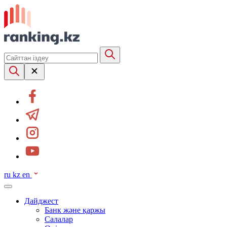
ru
kz
en
Дайджест
Банк және қаржы
Салалар