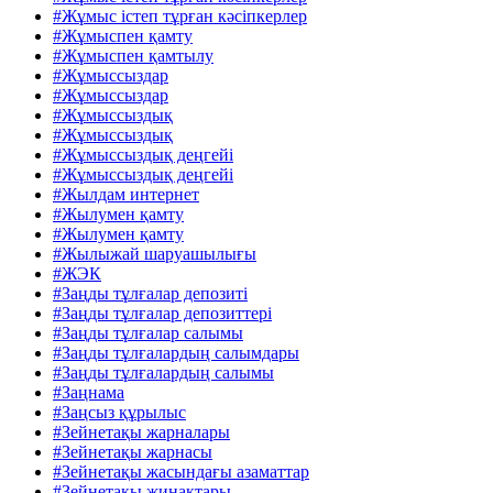
#Жұмыс істеп тұрған кәсіпкерлер
#Жұмыспен қамту
#Жұмыспен қамтылу
#Жұмыссыздар
#Жұмыссыздар
#Жұмыссыздық
#Жұмыссыздық
#Жұмыссыздық деңгейі
#Жұмыссыздық деңгейі
#Жылдам интернет
#Жылумен қамту
#Жылумен қамту
#Жылыжай шаруашылығы
#ЖЭК
#Заңды тұлғалар депозиті
#Заңды тұлғалар депозиттері
#Заңды тұлғалар салымы
#Заңды тұлғалардың салымдары
#Заңды тұлғалардың салымы
#Заңнама
#Заңсыз құрылыс
#Зейнетақы жарналары
#Зейнетақы жарнасы
#Зейнетақы жасындағы азаматтар
#Зейнетақы жинақтары