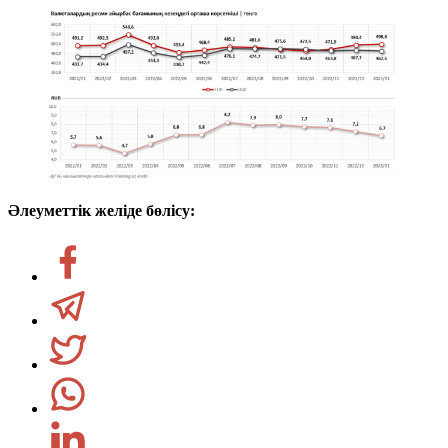
Әлеуметтік желіде бөлісу: