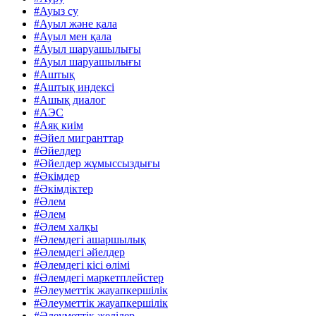
#Ауыз су
#Ауыл және қала
#Ауыл мен қала
#Ауыл шаруашылығы
#Ауыл шаруашылығы
#Аштық
#Аштық индексі
#Ашық диалог
#АЭС
#Аяқ киім
#Әйел мигранттар
#Әйелдер
#Әйелдер жұмыссыздығы
#Әкімдер
#Әкімдіктер
#Әлем
#Әлем
#Әлем халқы
#Әлемдегі ашаршылық
#Әлемдегі әйелдер
#Әлемдегі кісі өлімі
#Әлемдегі маркетплейстер
#Әлеуметтік жауапкершілік
#Әлеуметтік жауапкершілік
#Әлеуметтік желілер