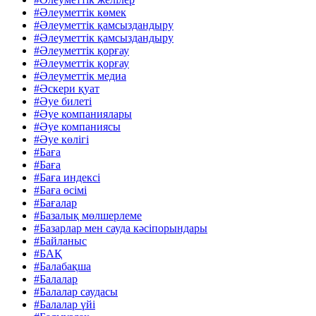
#Әлеуметтік көмек
#Әлеуметтік қамсыздандыру
#Әлеуметтік қамсыздандыру
#Әлеуметтік қорғау
#Әлеуметтік қорғау
#Әлеуметтік медиа
#Әскери қуат
#Әуе билеті
#Әуе компаниялары
#Әуе компаниясы
#Әуе көлігі
#Баға
#Баға
#Баға индексі
#Баға өсімі
#Бағалар
#Базалық мөлшерлеме
#Базарлар мен сауда кәсіпорындары
#Байланыс
#БАҚ
#Балабақша
#Балалар
#Балалар саудасы
#Балалар үйі