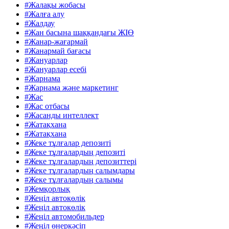
#Жалақы жобасы
#Жалға алу
#Жалдау
#Жан басына шаққандағы ЖІӨ
#Жанар-жағармай
#Жанармай бағасы
#Жануарлар
#Жануарлар есебі
#Жарнама
#Жарнама және маркетинг
#Жас
#Жас отбасы
#Жасанды интеллект
#Жатақхана
#Жатақхана
#Жеке тұлғалар депозиті
#Жеке тұлғалардың депозиті
#Жеке тұлғалардың депозиттері
#Жеке тұлғалардың салымдары
#Жеке тұлғалардың салымы
#Жемқорлық
#Жеңіл автокөлік
#Жеңіл автокөлік
#Жеңіл автомобильдер
#Жеңіл өнеркәсіп