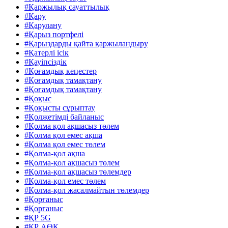
#Қаржылық сауаттылық
#Қару
#Қарулану
#Қарыз портфелі
#Қарыздарды қайта қаржыландыру
#Қатерлі ісік
#Қауіпсіздік
#Қоғамдық кеңестер
#Қоғамдық тамақтану
#Қоғамдық тамақтану
#Қоқыс
#Қоқысты сұрыптау
#Қолжетімді байланыс
#Қолма қол ақшасыз төлем
#Қолма қол емес ақша
#Қолма қол емес төлем
#Қолма-қол ақша
#Қолма-қол ақшасыз төлем
#Қолма-қол ақшасыз төлемдер
#Қолма-қол емес төлем
#Қолма-қол жасалмайтын төлемдер
#Қорғаныс
#Қорғаныс
#ҚР 5G
#ҚР АӨК