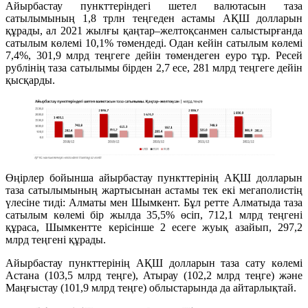
Айырбастау пункттеріндегі шетел валютасын таза
сатылымының 1,8 трлн теңгеден астамы АҚШ долларын
құрады, ал 2021 жылғы қаңтар–желтоқсанмен салыстырғанда
сатылым көлемі 10,1% төмендеді. Одан кейін сатылым көлемі
7,4%, 301,9 млрд теңгеге дейін төмендеген еуро тұр. Ресей
рублінің таза сатылымы бірден 2,7 есе, 281 млрд теңгеге дейін
қысқарды.
Өңірлер бойынша айырбастау пункттерінің АҚШ долларын
таза сатылымының жартысынан астамы тек екі мегаполистің
үлесіне тиді: Алматы мен Шымкент. Бұл ретте Алматыда таза
сатылым көлемі бір жылда 35,5% өсіп, 712,1 млрд теңгені
құраса, Шымкентте керісінше 2 есеге жуық азайып, 297,2
млрд теңгені құрады.
Айырбастау пункттерінің АҚШ долларын таза сату көлемі
Астана (103,5 млрд теңге), Атырау (102,2 млрд теңге) және
Маңғыстау (101,9 млрд теңге) облыстарында да айтарлықтай.