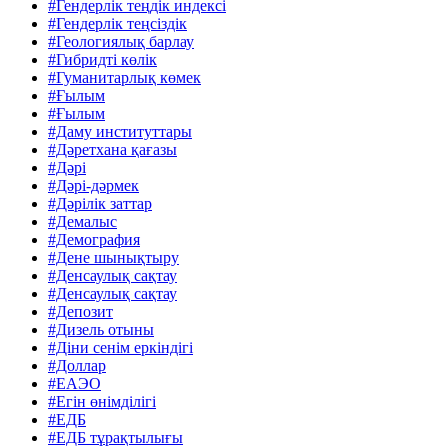
#Гендерлік теңдік индексі
#Гендерлік теңсіздік
#Геологиялық барлау
#Гибридті көлік
#Гуманитарлық көмек
#Ғылым
#Ғылым
#Даму институттары
#Дәретхана қағазы
#Дәрі
#Дәрі-дәрмек
#Дәрілік заттар
#Демалыс
#Демография
#Дене шынықтыру
#Денсаулық сақтау
#Денсаулық сақтау
#Депозит
#Дизель отыны
#Діни сенім еркіндігі
#Доллар
#ЕАЭО
#Егін өнімділігі
#ЕДБ
#ЕДБ тұрақтылығы