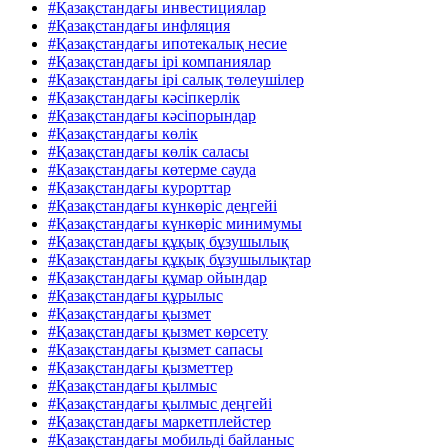
#Қазақстандағы инвестициялар
#Қазақстандағы инфляция
#Қазақстандағы ипотекалық несие
#Қазақстандағы ірі компаниялар
#Қазақстандағы ірі салық төлеушілер
#Қазақстандағы кәсіпкерлік
#Қазақстандағы кәсіпорындар
#Қазақстандағы көлік
#Қазақстандағы көлік саласы
#Қазақстандағы көтерме сауда
#Қазақстандағы курорттар
#Қазақстандағы күнкөріс деңгейі
#Қазақстандағы күнкөріс минимумы
#Қазақстандағы құқық бұзушылық
#Қазақстандағы құқық бұзушылықтар
#Қазақстандағы құмар ойындар
#Қазақстандағы құрылыс
#Қазақстандағы қызмет
#Қазақстандағы қызмет көрсету
#Қазақстандағы қызмет сапасы
#Қазақстандағы қызметтер
#Қазақстандағы қылмыс
#Қазақстандағы қылмыс деңгейі
#Қазақстандағы маркетплейстер
#Қазақстандағы мобильді байланыс