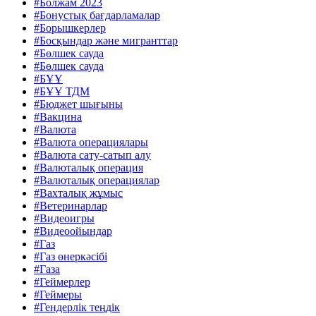
#Болжам 2023
#Бонустық бағдарламалар
#Борышкерлер
#Босқындар және мигранттар
#Бөлшек сауда
#Бөлшек сауда
#БҰҰ
#БҰҰ ТДМ
#Бюджет шығыны
#Вакцина
#Валюта
#Валюта операциялары
#Валюта сату-сатып алу
#Валюталық операция
#Валюталық операциялар
#Вахталық жұмыс
#Ветеринарлар
#Видеоигры
#Видеоойындар
#Газ
#Газ өнеркәсібі
#Газа
#Геймерлер
#Геймеры
#Гендерлік теңдік