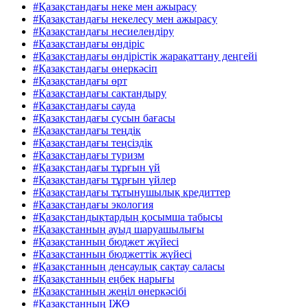
#Қазақстандағы неке мен ажырасу
#Қазақстандағы некелесу мен ажырасу
#Қазақстандағы несиелендіру
#Қазақстандағы өндіріс
#Қазақстандағы өндірістік жарақаттану деңгейі
#Қазақстандағы өнеркәсіп
#Қазақстандағы өрт
#Қазақстандағы сақтандыру
#Қазақстандағы сауда
#Қазақстандағы сусын бағасы
#Қазақстандағы теңдік
#Қазақстандағы теңсіздік
#Қазақстандағы туризм
#Қазақстандағы тұрғын үй
#Қазақстандағы тұрғын үйлер
#Қазақстандағы тұтынушылық кредиттер
#Қазақстандағы экология
#Қазақстандықтардың қосымша табысы
#Қазақстанның ауыд шаруашылығы
#Қазақстанның бюджет жүйесі
#Қазақстанның бюджеттік жүйесі
#Қазақстанның денсаулық сақтау саласы
#Қазақстанның еңбек нарығы
#Қазақстанның жеңіл өнеркәсібі
#Қазақстанның ІЖӨ