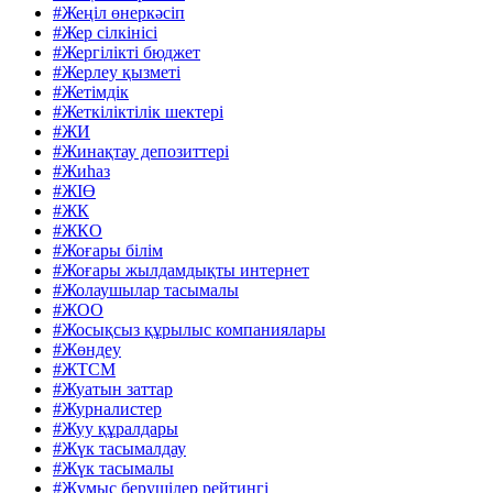
#Жеңіл өнеркәсіп
#Жер сілкінісі
#Жергілікті бюджет
#Жерлеу қызметі
#Жетімдік
#Жеткіліктілік шектері
#ЖИ
#Жинақтау депозиттері
#Жиһаз
#ЖІӨ
#ЖК
#ЖКО
#Жоғары білім
#Жоғары жылдамдықты интернет
#Жолаушылар тасымалы
#ЖОО
#Жосықсыз құрылыс компаниялары
#Жөндеу
#ЖТСМ
#Жуатын заттар
#Журналистер
#Жуу құралдары
#Жүк тасымалдау
#Жүк тасымалы
#Жұмыс берушілер рейтингі