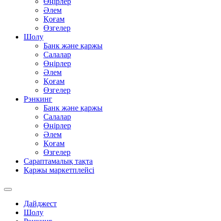
Өңірлер
Әлем
Қоғам
Өзгелер
Шолу
Банк және қаржы
Салалар
Өңірлер
Әлем
Қоғам
Өзгелер
Рэнкинг
Банк және қаржы
Салалар
Өңірлер
Әлем
Қоғам
Өзгелер
Сараптамалық тақта
Қаржы маркетплейсі
Дайджест
Шолу