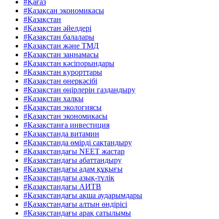
#Қағаз
#Қазақсан экономикасы
#Қазақстан
#Қазақстан әйелдері
#Қазақстан балалары
#Қазақстан және ТМД
#Қазақстан заңнамасы
#Қазақстан кәсіпорындары
#Қазақстан курорттары
#Қазақстан өнеркәсібі
#Қазақстан өңірлерін газдандыру
#Қазақстан халқы
#Қазақстан экологиясы
#Қазақстан экономикасы
#Қазақстанға инвестиция
#Қазақстанда витамин
#Қазақстанда өмірді сақтандыру
#Қазақстандағы NEET жастар
#Қазақстандағы абаттандыру
#Қазақстандағы адам құқығы
#Қазақстандағы азық-түлік
#Қазақстандағы АИТВ
#Қазақстандағы ақша аударымдары
#Қазақстандағы алтын өндірісі
#Қазақстандағы арақ сатылымы