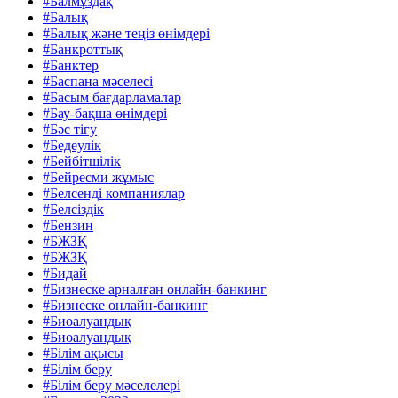
#Балмұздақ
#Балық
#Балық және теңіз өнімдері
#Банкроттық
#Банктер
#Баспана мәселесі
#Басым бағдарламалар
#Бау-бақша өнімдері
#Бәс тігу
#Бедеулік
#Бейбітшілік
#Бейресми жұмыс
#Белсенді компаниялар
#Белсіздік
#Бензин
#БЖЗҚ
#БЖЗҚ
#Бидай
#Бизнеске арналған онлайн-банкинг
#Бизнеске онлайн-банкинг
#Биоалуандық
#Биоалуандық
#Білім ақысы
#Білім беру
#Білім беру мәселелері