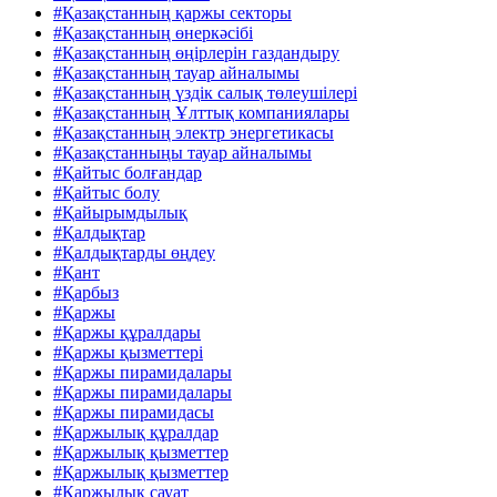
#Қазақстанның қаржы секторы
#Қазақстанның өнеркәсібі
#Қазақстанның өңірлерін газдандыру
#Қазақстанның тауар айналымы
#Қазақстанның үздік салық төлеушілері
#Қазақстанның Ұлттық компаниялары
#Қазақстанның электр энергетикасы
#Қазақстанныңы тауар айналымы
#Қайтыс болғандар
#Қайтыс болу
#Қайырымдылық
#Қалдықтар
#Қалдықтарды өңдеу
#Қант
#Қарбыз
#Қаржы
#Қаржы құралдары
#Қаржы қызметтері
#Қаржы пирамидалары
#Қаржы пирамидалары
#Қаржы пирамидасы
#Қаржылық құралдар
#Қаржылық қызметтер
#Қаржылық қызметтер
#Қаржылық сауат