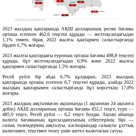
2023 жылдың қаңтарында АҚШ долларының ресми бағамы
орташа есеппен 462,6 теңгені құрады — желтоқсандағыдан
1,1% төмен, бірақ 2022 жылғы қаңтармен салыстырғанда
бірден 6,7% жоғары.
2023 жылғы қаңтардағы еуроның орташа бағамы 498,8 теңгені
құрады, бұл желтоқсандағыдан 0,9% және 2022 жылғы
қаңтармен салыстырғанда 1,5% жоғары.
Ресей рублі бір айда 6,7% құлдырап, 2023 жылдың
қаңтарында орташа есеппен 6,7 теңгені құрады, алайда 2022
жылдың қаңтарымен салыстырғанда бұл көрсеткіш 17,8%
жоғары.
2023 жылдың аяқталмаған ақпанында (1 ақпаннан 24 ақпанға
дейін) АҚШ долларының орташа бағамы 452,1 теңге, еуро —
485,9 теңге, Ресей рублі — 6,2 теңге болды. Ақпан айында
валюта бағамының құнсыздануының себептерінің бірі —
салық төлемдерінің аяқталуы, кәсіпорындар салықты ұлттық
валютамен, теңгемен төлеу үшін шетел валютасын сатуы.