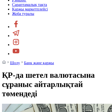
Рэнкинг
Сараптамалық тақта
Қаржы маркетплейсі
Жоба туралы
Шолу
Банк және қаржы
ҚР-да шетел валютасына
сұраныс айтарлықтай
төмендеді