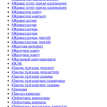
#Жұмыс істеп тұрған кәсіпкерлер
#Жұмыс істеп тұрған кәсіпкерлер
#Жұмыспен қамту
#Жұмыспен қамтылу
#Жұмыссыздар
#Жұмыссыздар
#Жұмыссыздық
#Жұмыссыздық
#Жұмыссыздық деңгейі
#Жұмыссыздық деңгейі
#Жылдам интернет
#Жылумен қамту
#Жылумен қамту
#Жылыжай шаруашылығы
#ЖЭК
#Заңды тұлғалар депозиті
#Заңды тұлғалар депозиттері
#Заңды тұлғалар салымы
#Заңды тұлғалардың салымдары
#Заңды тұлғалардың салымы
#Заңнама
#Заңсыз құрылыс
#Зейнетақы жарналары
#Зейнетақы жарнасы
#Зейнетақы жасындағы азаматтар