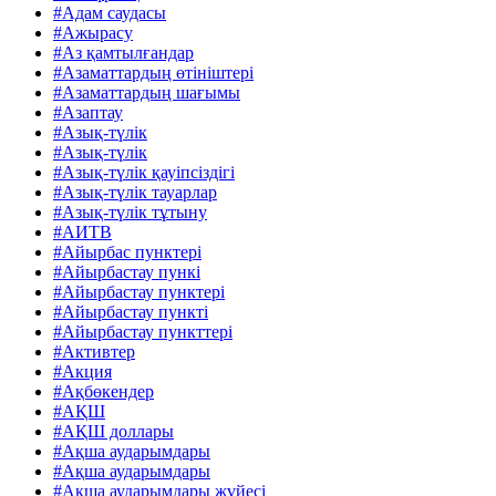
#Адам саудасы
#Ажырасу
#Аз қамтылғандар
#Азаматтардың өтініштері
#Азаматтардың шағымы
#Азаптау
#Азық-түлік
#Азық-түлік
#Азық-түлік қауіпсіздігі
#Азық-түлік тауарлар
#Азық-түлік тұтыну
#АИТВ
#Айырбас пунктері
#Айырбастау пункі
#Айырбастау пунктері
#Айырбастау пункті
#Айырбастау пункттері
#Активтер
#Акция
#Ақбөкендер
#АҚШ
#АҚШ доллары
#Ақша аударымдары
#Ақша аударымдары
#Ақша аударымдары жүйесі