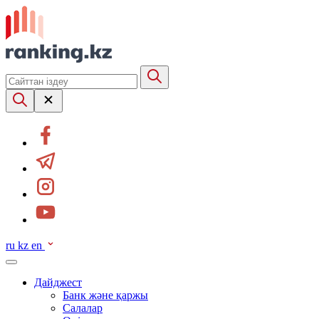
ru
kz
en
Дайджест
Банк және қаржы
Салалар