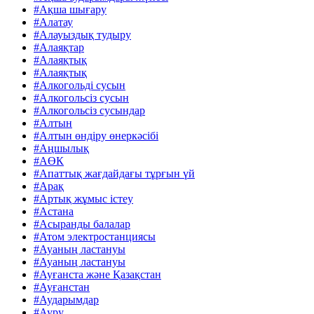
#Ақша шығару
#Алатау
#Алауыздық тудыру
#Алаяқтар
#Алаяқтық
#Алаяқтық
#Алкогольді сусын
#Алкогольсіз сусын
#Алкогольсіз сусындар
#Алтын
#Алтын өндіру өнеркәсібі
#Аңшылық
#АӨК
#Апаттық жағдайдағы тұрғын үй
#Арақ
#Артық жұмыс істеу
#Астана
#Асыранды балалар
#Атом электростанциясы
#Ауаның ластануы
#Ауаның ластануы
#Ауғанста және Қазақстан
#Ауғанстан
#Аударымдар
#Ауру