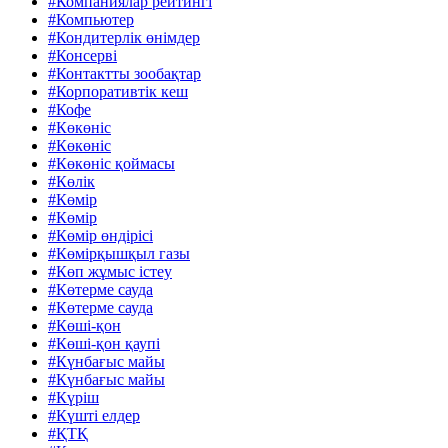
#Компаниялар рейтингі
#Компьютер
#Кондитерлік өнімдер
#Консерві
#Контактты зообақтар
#Корпоративтік кеш
#Кофе
#Көкөніс
#Көкөніс
#Көкөніс қоймасы
#Көлік
#Көмір
#Көмір
#Көмір өндірісі
#Көмірқышқыл газы
#Көп жұмыс істеу
#Көтерме сауда
#Көтерме сауда
#Көші-қон
#Көші-қон қаупі
#Күнбағыс майы
#Күнбағыс майы
#Күріш
#Күшті елдер
#ҚTҚ