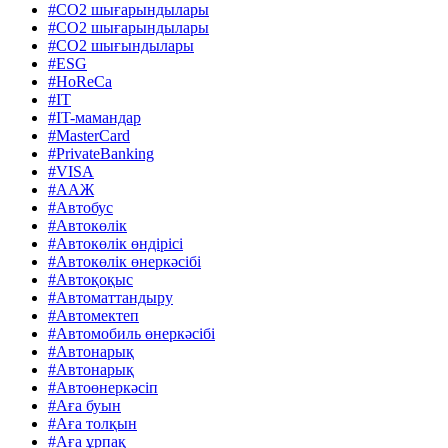
#CO2 шығарындылары
#CO2 шығарындылары
#CO2 шығындылары
#ESG
#HoReCa
#IT
#IT-мамандар
#MasterCard
#PrivateBanking
#VISA
#ААЖ
#Автобус
#Автокөлік
#Автокөлік өндірісі
#Автокөлік өнеркәсібі
#Автоқоқыс
#Автоматтандыру
#Автомектеп
#Автомобиль өнеркәсібі
#Автонарық
#Автонарық
#Автоөнеркәсіп
#Аға буын
#Аға толқын
#Аға ұрпақ