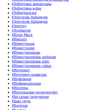
#Зейнетақы жинақтары
#Зейнетақы қоры
#Зейнеткерлер
#Зергерлік бұйымдар
#Зергерлік бұйымдар
#Зерттеу
#Зообақтар
#Илон Маск
#Импорт
#Инвестиция
#Инвестиция
#Инвестициялар
#Инвестициялық жобалар
#Инвестициялық кіріс
#Инвестициялық табыс
#Интернет
#Интернет-алаяқтық
#Инфляция
#Инфрақұрылым
#Ипотека
#Ипотекалық несиелендіру
#Ірі салық төлеушілер
#Ішкі сауда
#Кадрлар
#Казино