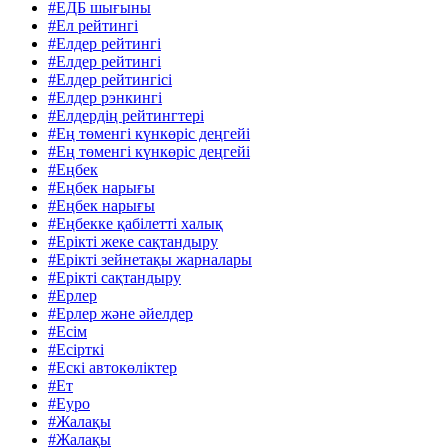
#ЕДБ шығыны
#Ел рейтингі
#Елдер рейтингі
#Елдер рейтингі
#Елдер рейтингісі
#Елдер рэнкингі
#Елдердің рейтингтері
#Ең төменгі күнкөріс деңгейі
#Ең төменгі күнкөріс деңгейі
#Еңбек
#Еңбек нарығы
#Еңбек нарығы
#Еңбекке қабілетті халық
#Ерікті жеке сақтандыру
#Ерікті зейнетақы жарналары
#Ерікті сақтандыру
#Ерлер
#Ерлер және әйелдер
#Есім
#Есірткі
#Ескі автокөліктер
#Ет
#Еуро
#Жалақы
#Жалақы