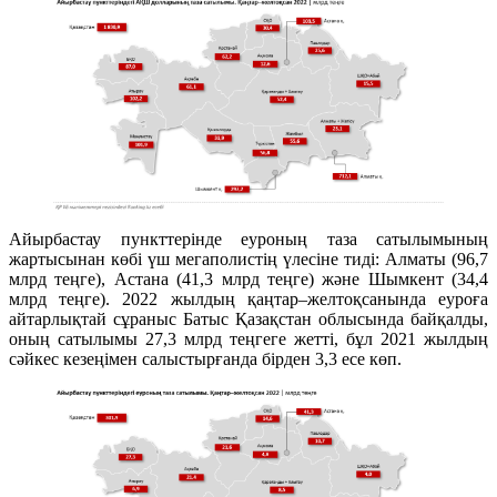
Айырбастау пункттерінде еуроның таза сатылымының
жартысынан көбі үш мегаполистің үлесіне тиді: Алматы (96,7
млрд теңге), Астана (41,3 млрд теңге) және Шымкент (34,4
млрд теңге). 2022 жылдың қаңтар–желтоқсанында еуроға
айтарлықтай сұраныс Батыс Қазақстан облысында байқалды,
оның сатылымы 27,3 млрд теңгеге жетті, бұл 2021 жылдың
сәйкес кезеңімен салыстырғанда бірден 3,3 есе көп.