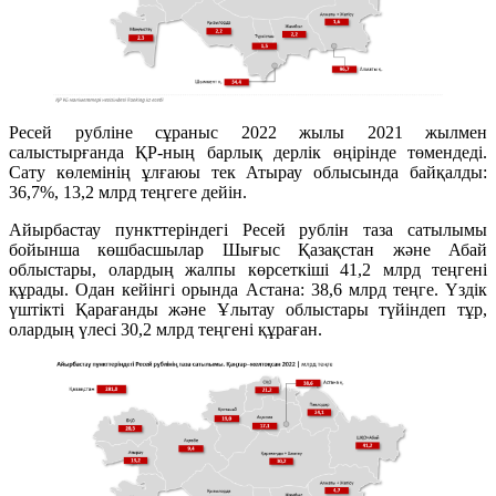
Ресей рубліне сұраныс 2022 жылы 2021 жылмен
салыстырғанда ҚР-ның барлық дерлік өңірінде төмендеді.
Сату көлемінің ұлғаюы тек Атырау облысында байқалды:
36,7%, 13,2 млрд теңгеге дейін.
Айырбастау пункттеріндегі Ресей рублін таза сатылымы
бойынша көшбасшылар Шығыс Қазақстан және Абай
облыстары, олардың жалпы көрсеткіші 41,2 млрд теңгені
құрады. Одан кейінгі орында Астана: 38,6 млрд теңге. Үздік
үштікті Қарағанды ​​және Ұлытау облыстары түйіндеп тұр,
олардың үлесі 30,2 млрд теңгені құраған.