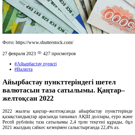
Фото: https://www.shutterstock.com/
27 февраля 2023
427 просмотров
#Айырбастау пункті
#Валюта
Айырбастау пункттеріндегі шетел
валютасын таза сатылымы. Қаңтар–
желтоқсан 2022
2022 жылғы қаңтар–желтоқсанда айырбастау пункттерінде
қазақстандықтар арасында танымал АҚШ доллары, еуро және
Ресей рублінің таза сатылымы 2,4 трлн теңгені құрады, бұл
2021 жылдың сәйкес кезеңімен салыстырғанда 22,4% аз.