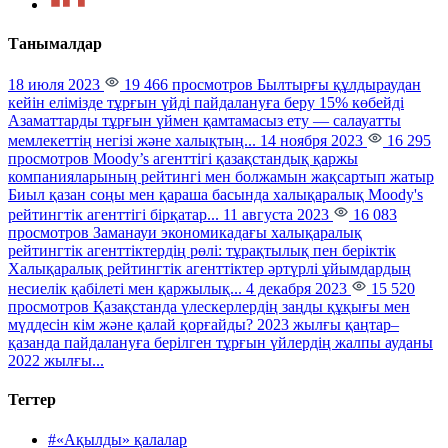
Танымалдар
18 июля 2023
19 466 просмотров
Былтырғы құлдыраудан
кейін елімізде тұрғын үйді пайдалануға беру 15% көбейді
Азаматтарды тұрғын үймен қамтамасыз ету — салауатты
мемлекеттің негізі және халықтың...
14 ноября 2023
16 295
просмотров
Moody’s агенттігі қазақстандық қаржы
компанияларының рейтингі мен болжамын жақсартып жатыр
Биыл қазан соңы мен қараша басында халықаралық Moody's
рейтингтік агенттігі бірқатар...
11 августа 2023
16 083
просмотров
Заманауи экономикадағы халықаралық
рейтингтік агенттіктердің рөлі: тұрақтылық пен беріктік
Халықаралық рейтингтік агенттіктер әртүрлі ұйымдардың
несиелік қабілеті мен қаржылық...
4 декабря 2023
15 520
просмотров
Қазақстанда үлескерлердің заңды құқығы мен
мүддесін кім және қалай қорғайды?
2023 жылғы қаңтар–
қазанда пайдалануға берілген тұрғын үйлердің жалпы ауданы
2022 жылғы...
Тегтер
#«Ақылды» қалалар