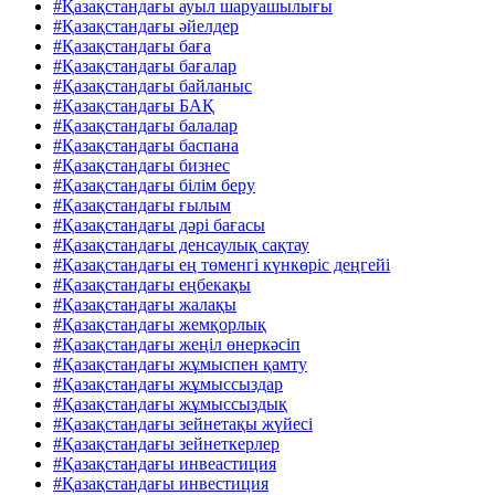
#Қазақстандағы ауыл шаруашылығы
#Қазақстандағы әйелдер
#Қазақстандағы баға
#Қазақстандағы бағалар
#Қазақстандағы байланыс
#Қазақстандағы БАҚ
#Қазақстандағы балалар
#Қазақстандағы баспана
#Қазақстандағы бизнес
#Қазақстандағы білім беру
#Қазақстандағы ғылым
#Қазақстандағы дәрі бағасы
#Қазақстандағы денсаулық сақтау
#Қазақстандағы ең төменгі күнкөріс деңгейі
#Қазақстандағы еңбекақы
#Қазақстандағы жалақы
#Қазақстандағы жемқорлық
#Қазақстандағы жеңіл өнеркәсіп
#Қазақстандағы жұмыспен қамту
#Қазақстандағы жұмыссыздар
#Қазақстандағы жұмыссыздық
#Қазақстандағы зейнетақы жүйесі
#Қазақстандағы зейнеткерлер
#Қазақстандағы инвеастиция
#Қазақстандағы инвестиция