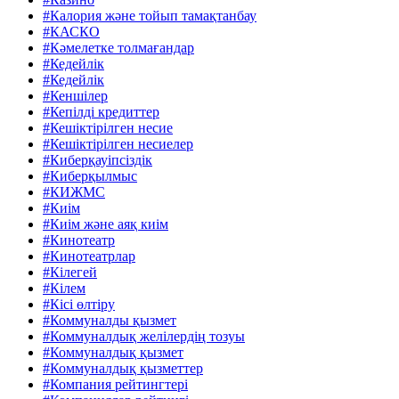
#Калория және тойып тамақтанбау
#КАСКО
#Кәмелетке толмағандар
#Кедейлік
#Кедейлік
#Кеншілер
#Кепілді кредиттер
#Кешіктірілген несие
#Кешіктірілген несиелер
#Киберқауіпсіздік
#Киберқылмыс
#КИЖМС
#Киім
#Киім және аяқ киім
#Кинотеатр
#Кинотеатрлар
#Кілегей
#Кілем
#Кісі өлтіру
#Коммуналды қызмет
#Коммуналдық желілердің тозуы
#Коммуналдық қызмет
#Коммуналдық қызметтер
#Компания рейтингтері