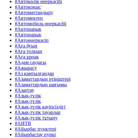
#Автокөлік өнеркәсібі
#Автоқоқыс
#Автоматтандыру
#Автомектеп
#Автомобиль өнеркәсібі
#Автонарық
#Автонарық
#Автоөнеркәсіп
#Аға буын
#Аға толқын
#Аға ұрпақ
#Адам саудасы
#Ажырасу
#Аз қамтылғандар
#Азаматтардың өтініштері
#Азаматтардың шағымы
#Азаптау
#Азық-түлік
#Азық-түлік
#Азық-түлік қауіпсіздігі
#Азық-түлік тауарлар
#Азық-түлік тұтыну
#АИТВ
#Айырбас пунктері
#Айырбастау пункі