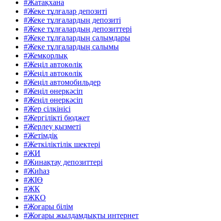
#Жатақхана
#Жеке тұлғалар депозиті
#Жеке тұлғалардың депозиті
#Жеке тұлғалардың депозиттері
#Жеке тұлғалардың салымдары
#Жеке тұлғалардың салымы
#Жемқорлық
#Жеңіл автокөлік
#Жеңіл автокөлік
#Жеңіл автомобильдер
#Жеңіл өнеркәсіп
#Жеңіл өнеркәсіп
#Жер сілкінісі
#Жергілікті бюджет
#Жерлеу қызметі
#Жетімдік
#Жеткіліктілік шектері
#ЖИ
#Жинақтау депозиттері
#Жиһаз
#ЖІӨ
#ЖК
#ЖКО
#Жоғары білім
#Жоғары жылдамдықты интернет