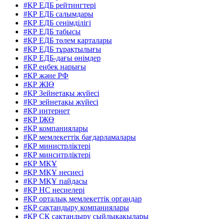
#ҚР ЕДБ рейтингтері
#ҚР ЕДБ салымдары
#ҚР ЕДБ сенімділігі
#ҚР ЕДБ табысы
#ҚР ЕДБ төлем карталары
#ҚР ЕДБ тұрақтылығы
#ҚР ЕДБ-дағы өнімдер
#ҚР еңбек нарығы
#ҚР және РФ
#ҚР ЖІӨ
#ҚР Зейнетақы жүйесі
#ҚР зейнетақы жүйесі
#ҚР интернет
#ҚР ІЖӨ
#ҚР компаниялары
#ҚР мемлекеттік бағдарламалары
#ҚР министрліктері
#ҚР минситрліктері
#ҚР МҚҰ
#ҚР МҚҰ несиесі
#ҚР МҚҰ пайдасы
#ҚР НС несиелері
#ҚР орталық мемлекеттік органдар
#ҚР сақтандыру компаниялары
#ҚР СК сақтандыру сыйлықақылары