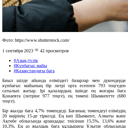
Фото: https://www.shutterstock.com/
1 сентября 2023
42 просмотров
#Азық-түлік
#Күнбағыс майы
#Қазақстандағы баға
Биыл шілде айында еліміздегі базарлар мен дүкендерде
күнбағыс майының бір литрі орта есеппен 793 теңгеден
сатылып жатыр. Ірі қалалардың ішінде ең жоғары баға
Қонаевта (литріне 977 теңге), ең төмені Шымкентте (680
теңге).
Бір жылда баға 4,7% төмендеді. Бағаның төмендеуі еліміздің
20 өңірінің 15-де тіркелді. Ең көп Шымкент, Алматы және
Ақтөбе облысында арзандады: тиісінше 15,5%, 13,6% және
10,3%. Ең аз жылдық баға құлдырауы Ұлытау облысында