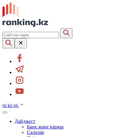
ru
kz
en
Дайджест
Банк және қаржы
Салалар