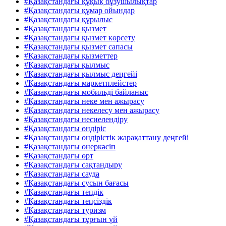
#Қазақстандағы құқық бұзушылықтар
#Қазақстандағы құмар ойындар
#Қазақстандағы құрылыс
#Қазақстандағы қызмет
#Қазақстандағы қызмет көрсету
#Қазақстандағы қызмет сапасы
#Қазақстандағы қызметтер
#Қазақстандағы қылмыс
#Қазақстандағы қылмыс деңгейі
#Қазақстандағы маркетплейстер
#Қазақстандағы мобильді байланыс
#Қазақстандағы неке мен ажырасу
#Қазақстандағы некелесу мен ажырасу
#Қазақстандағы несиелендіру
#Қазақстандағы өндіріс
#Қазақстандағы өндірістік жарақаттану деңгейі
#Қазақстандағы өнеркәсіп
#Қазақстандағы өрт
#Қазақстандағы сақтандыру
#Қазақстандағы сауда
#Қазақстандағы сусын бағасы
#Қазақстандағы теңдік
#Қазақстандағы теңсіздік
#Қазақстандағы туризм
#Қазақстандағы тұрғын үй