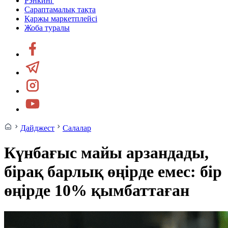
Рэнкинг
Сараптамалық тақта
Қаржы маркетплейсі
Жоба туралы
Дайджест
Салалар
Күнбағыс майы арзандады,
бірақ барлық өңірде емес: бір
өңірде 10% қымбаттаған