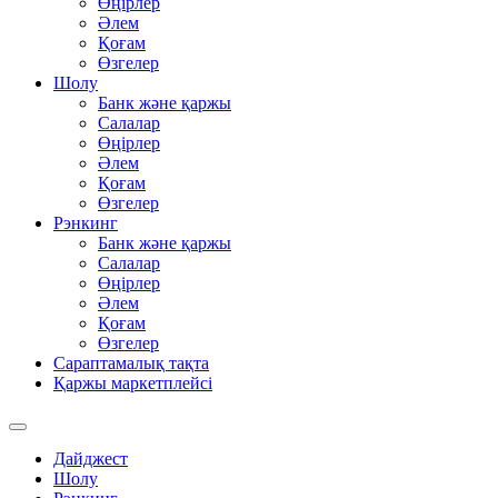
Өңірлер
Әлем
Қоғам
Өзгелер
Шолу
Банк және қаржы
Салалар
Өңірлер
Әлем
Қоғам
Өзгелер
Рэнкинг
Банк және қаржы
Салалар
Өңірлер
Әлем
Қоғам
Өзгелер
Сараптамалық тақта
Қаржы маркетплейсі
Дайджест
Шолу