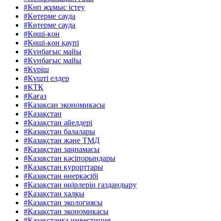
#Көп жұмыс істеу
#Көтерме сауда
#Көтерме сауда
#Көші-қон
#Көші-қон қаупі
#Күнбағыс майы
#Күнбағыс майы
#Күріш
#Күшті елдер
#ҚTҚ
#Қағаз
#Қазақсан экономикасы
#Қазақстан
#Қазақстан әйелдері
#Қазақстан балалары
#Қазақстан және ТМД
#Қазақстан заңнамасы
#Қазақстан кәсіпорындары
#Қазақстан курорттары
#Қазақстан өнеркәсібі
#Қазақстан өңірлерін газдандыру
#Қазақстан халқы
#Қазақстан экологиясы
#Қазақстан экономикасы
#Қазақстанға инвестиция