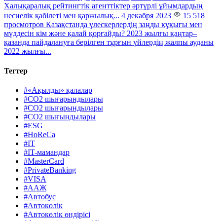
Халықаралық рейтингтік агенттіктер әртүрлі ұйымдардың
несиелік қабілеті мен қаржылық...
4 декабря 2023
15 518
просмотров
Қазақстанда үлескерлердің заңды құқығы мен
мүддесін кім және қалай қорғайды?
2023 жылғы қаңтар–
қазанда пайдалануға берілген тұрғын үйлердің жалпы ауданы
2022 жылғы...
Тегтер
#«Ақылды» қалалар
#CO2 шығарындылары
#CO2 шығарындылары
#CO2 шығындылары
#ESG
#HoReCa
#IT
#IT-мамандар
#MasterCard
#PrivateBanking
#VISA
#ААЖ
#Автобус
#Автокөлік
#Автокөлік өндірісі