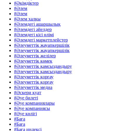
#Әкімдіктер
#Әлем
#Әлем
#Әлем халқы
#Әлемдегі ашаршылық
#Әлемдегі әйелдер
#Әлемдегі кісі өлімі
#Әлемдегі маркетплейстер
#Әлеуметтік жауапкершілік
#Әлеуметтік жауапкершілік
#Әлеуметтік желілер
#Әлеуметтік көмек
#Әлеуметтік қамсыздандыру
#Әлеуметтік қамсыздандыру
#Әлеуметтік қорғау
#Әлеуметтік қорғау
#Әлеуметтік медиа
#Әскери қуат
#Әуе билеті
#Әуе компаниялары
#Әуе компаниясы
#Әуе көлігі
#Баға
#Баға
#Баға индексі