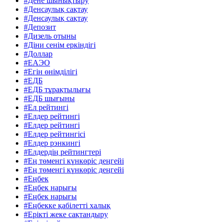
#Дене шынықтыру
#Денсаулық сақтау
#Денсаулық сақтау
#Депозит
#Дизель отыны
#Діни сенім еркіндігі
#Доллар
#ЕАЭО
#Егін өнімділігі
#ЕДБ
#ЕДБ тұрақтылығы
#ЕДБ шығыны
#Ел рейтингі
#Елдер рейтингі
#Елдер рейтингі
#Елдер рейтингісі
#Елдер рэнкингі
#Елдердің рейтингтері
#Ең төменгі күнкөріс деңгейі
#Ең төменгі күнкөріс деңгейі
#Еңбек
#Еңбек нарығы
#Еңбек нарығы
#Еңбекке қабілетті халық
#Ерікті жеке сақтандыру