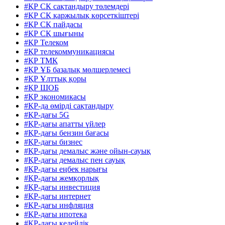
#ҚР СК сақтандыру төлемдері
#ҚР СҚ қаржылық көрсеткіштері
#ҚР СҚ пайдасы
#ҚР СҚ шығыны
#ҚР Телеком
#ҚР телекоммуникациясы
#ҚР ТМК
#ҚР ҰБ базалық мөлшерлемесі
#ҚР Ұлттық қоры
#ҚР ШОБ
#ҚР экономикасы
#ҚР-да өмірді сақтандыру
#ҚР-дағы 5G
#ҚР-дағы апатты үйлер
#ҚР-дағы бензин бағасы
#ҚР-дағы бизнес
#ҚР-дағы демалыс және ойын-сауық
#ҚР-дағы демалыс пен сауық
#ҚР-дағы еңбек нарығы
#ҚР-дағы жемқорлық
#ҚР-дағы инвестиция
#ҚР-дағы интернет
#ҚР-дағы инфляция
#ҚР-дағы ипотека
#ҚР-дағы кедейлік