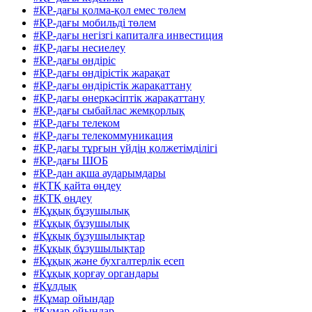
#ҚР-дағы қолма-қол емес төлем
#ҚР-дағы мобильді төлем
#ҚР-дағы негізгі капиталға инвестиция
#ҚР-дағы несиелеу
#ҚР-дағы өндіріс
#ҚР-дағы өндірістік жарақат
#ҚР-дағы өндірістік жарақаттану
#ҚР-дағы өнеркәсіптік жарақаттану
#ҚР-дағы сыбайлас жемқорлық
#ҚР-дағы телеком
#ҚР-дағы телекоммуникация
#ҚР-дағы тұрғын үйдің қолжетімділігі
#ҚР-дағы ШОБ
#ҚР-дан ақша аударымдары
#ҚТҚ қайта өңдеу
#ҚТҚ өңдеу
#Құқық бұзушылық
#Құқық бұзушылық
#Құқық бұзушылықтар
#Құқық бұзушылықтар
#Құқық және бухгалтерлік есеп
#Құқық қорғау органдары
#Құлдық
#Құмар ойындар
#Құмар ойындар