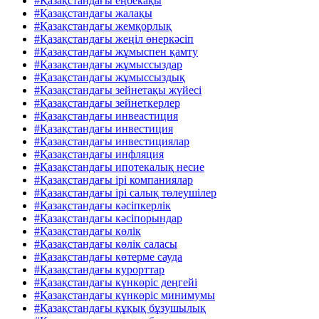
#Қазақстандағы еңбекақы
#Қазақстандағы жалақы
#Қазақстандағы жемқорлық
#Қазақстандағы жеңіл өнеркәсіп
#Қазақстандағы жұмыспен қамту
#Қазақстандағы жұмыссыздар
#Қазақстандағы жұмыссыздық
#Қазақстандағы зейнетақы жүйесі
#Қазақстандағы зейнеткерлер
#Қазақстандағы инвеастиция
#Қазақстандағы инвестиция
#Қазақстандағы инвестициялар
#Қазақстандағы инфляция
#Қазақстандағы ипотекалық несие
#Қазақстандағы ірі компаниялар
#Қазақстандағы ірі салық төлеушілер
#Қазақстандағы кәсіпкерлік
#Қазақстандағы кәсіпорындар
#Қазақстандағы көлік
#Қазақстандағы көлік саласы
#Қазақстандағы көтерме сауда
#Қазақстандағы курорттар
#Қазақстандағы күнкөріс деңгейі
#Қазақстандағы күнкөріс минимумы
#Қазақстандағы құқық бұзушылық