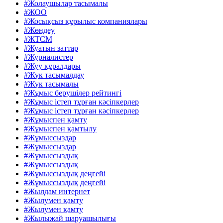
#Жолаушылар тасымалы
#ЖОО
#Жосықсыз құрылыс компаниялары
#Жөндеу
#ЖТСМ
#Жуатын заттар
#Журналистер
#Жуу құралдары
#Жүк тасымалдау
#Жүк тасымалы
#Жұмыс берушілер рейтингі
#Жұмыс істеп тұрған кәсіпкерлер
#Жұмыс істеп тұрған кәсіпкерлер
#Жұмыспен қамту
#Жұмыспен қамтылу
#Жұмыссыздар
#Жұмыссыздар
#Жұмыссыздық
#Жұмыссыздық
#Жұмыссыздық деңгейі
#Жұмыссыздық деңгейі
#Жылдам интернет
#Жылумен қамту
#Жылумен қамту
#Жылыжай шаруашылығы