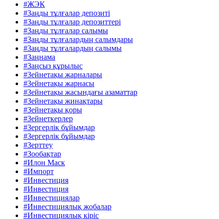
#ЖЭК
#Заңды тұлғалар депозиті
#Заңды тұлғалар депозиттері
#Заңды тұлғалар салымы
#Заңды тұлғалардың салымдары
#Заңды тұлғалардың салымы
#Заңнама
#Заңсыз құрылыс
#Зейнетақы жарналары
#Зейнетақы жарнасы
#Зейнетақы жасындағы азаматтар
#Зейнетақы жинақтары
#Зейнетақы қоры
#Зейнеткерлер
#Зергерлік бұйымдар
#Зергерлік бұйымдар
#Зерттеу
#Зообақтар
#Илон Маск
#Импорт
#Инвестиция
#Инвестиция
#Инвестициялар
#Инвестициялық жобалар
#Инвестициялық кіріс