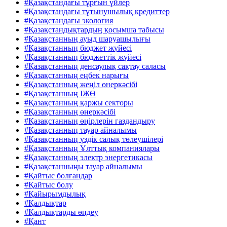
#Қазақстандағы тұрғын үйлер
#Қазақстандағы тұтынушылық кредиттер
#Қазақстандағы экология
#Қазақстандықтардың қосымша табысы
#Қазақстанның ауыд шаруашылығы
#Қазақстанның бюджет жүйесі
#Қазақстанның бюджеттік жүйесі
#Қазақстанның денсаулық сақтау саласы
#Қазақстанның еңбек нарығы
#Қазақстанның жеңіл өнеркәсібі
#Қазақстанның ІЖӨ
#Қазақстанның қаржы секторы
#Қазақстанның өнеркәсібі
#Қазақстанның өңірлерін газдандыру
#Қазақстанның тауар айналымы
#Қазақстанның үздік салық төлеушілері
#Қазақстанның Ұлттық компаниялары
#Қазақстанның электр энергетикасы
#Қазақстанныңы тауар айналымы
#Қайтыс болғандар
#Қайтыс болу
#Қайырымдылық
#Қалдықтар
#Қалдықтарды өңдеу
#Қант