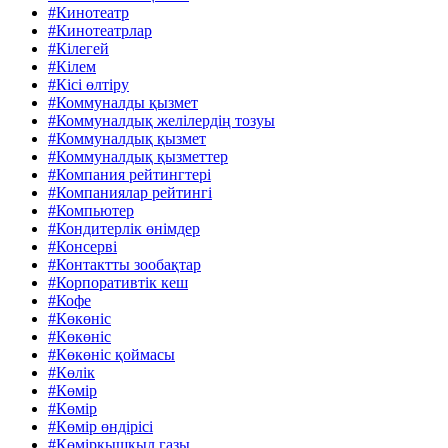
#Кинотеатр
#Кинотеатрлар
#Кілегей
#Кілем
#Кісі өлтіру
#Коммуналды қызмет
#Коммуналдық желілердің тозуы
#Коммуналдық қызмет
#Коммуналдық қызметтер
#Компания рейтингтері
#Компаниялар рейтингі
#Компьютер
#Кондитерлік өнімдер
#Консерві
#Контактты зообақтар
#Корпоративтік кеш
#Кофе
#Көкөніс
#Көкөніс
#Көкөніс қоймасы
#Көлік
#Көмір
#Көмір
#Көмір өндірісі
#Көмірқышқыл газы