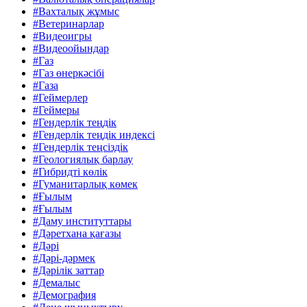
#Вахталық жұмыс
#Ветеринарлар
#Видеоигры
#Видеоойындар
#Газ
#Газ өнеркәсібі
#Газа
#Геймерлер
#Геймеры
#Гендерлік теңдік
#Гендерлік теңдік индексі
#Гендерлік теңсіздік
#Геологиялық барлау
#Гибридті көлік
#Гуманитарлық көмек
#Ғылым
#Ғылым
#Даму институттары
#Дәретхана қағазы
#Дәрі
#Дәрі-дәрмек
#Дәрілік заттар
#Демалыс
#Демография