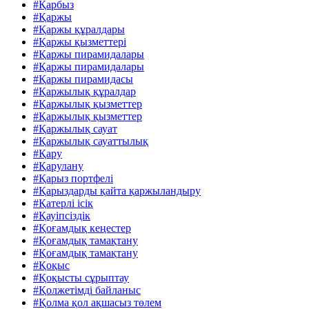
#Қарбыз
#Қаржы
#Қаржы құралдары
#Қаржы қызметтері
#Қаржы пирамидалары
#Қаржы пирамидалары
#Қаржы пирамидасы
#Қаржылық құралдар
#Қаржылық қызметтер
#Қаржылық қызметтер
#Қаржылық сауат
#Қаржылық сауаттылық
#Қару
#Қарулану
#Қарыз портфелі
#Қарыздарды қайта қаржыландыру
#Қатерлі ісік
#Қауіпсіздік
#Қоғамдық кеңестер
#Қоғамдық тамақтану
#Қоғамдық тамақтану
#Қоқыс
#Қоқысты сұрыптау
#Қолжетімді байланыс
#Қолма қол ақшасыз төлем