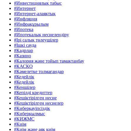
#Инвестициялық табыс
#Интернет
#Интернет-алаяқтық
#Инфляция
#Инфрақұрылым
#Ипотека
#Ипотекалық несиелендіру
#Ірі салық төлеушілер
#Ішкі сауда
#Кадрлар
#Казино
#Калория және тойып тамақтанбау
#КАСКО
#Кәмелетке толмағандар
#Кедейлік
#Кедейлік
#Кеншілер
#Кепілді кредиттер
#Кешіктірілген несие
#Кешіктірілген несиелер
#Киберқауіпсіздік
#Киберқылмыс
#КИЖМС
#Киім
#Киім және аяқ киім