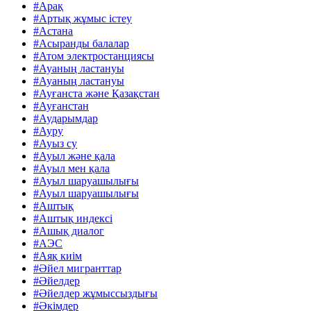
#Арақ
#Артық жұмыс істеу
#Астана
#Асыранды балалар
#Атом электростанциясы
#Ауаның ластануы
#Ауаның ластануы
#Ауғанста және Қазақстан
#Ауғанстан
#Аударымдар
#Ауру
#Ауыз су
#Ауыл және қала
#Ауыл мен қала
#Ауыл шаруашылығы
#Ауыл шаруашылығы
#Аштық
#Аштық индексі
#Ашық диалог
#АЭС
#Аяқ киім
#Әйел мигранттар
#Әйелдер
#Әйелдер жұмыссыздығы
#Әкімдер