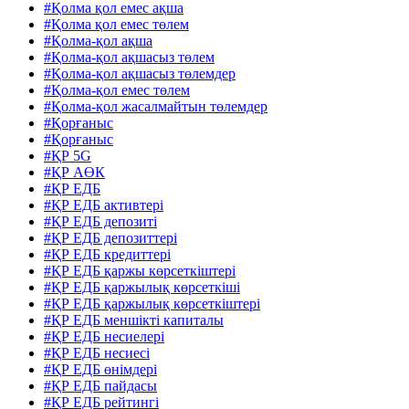
#Қолма қол емес ақша
#Қолма қол емес төлем
#Қолма-қол ақша
#Қолма-қол ақшасыз төлем
#Қолма-қол ақшасыз төлемдер
#Қолма-қол емес төлем
#Қолма-қол жасалмайтын төлемдер
#Қорғаныс
#Қорғаныс
#ҚР 5G
#ҚР АӨК
#ҚР ЕДБ
#ҚР ЕДБ активтері
#ҚР ЕДБ депозиті
#ҚР ЕДБ депозиттері
#ҚР ЕДБ кредиттері
#ҚР ЕДБ қаржы көрсеткіштері
#ҚР ЕДБ қаржылық көрсеткіші
#ҚР ЕДБ қаржылық көрсеткіштері
#ҚР ЕДБ меншікті капиталы
#ҚР ЕДБ несиелері
#ҚР ЕДБ несиесі
#ҚР ЕДБ өнімдері
#ҚР ЕДБ пайдасы
#ҚР ЕДБ рейтингі