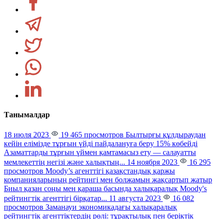
Танымалдар
18 июля 2023
19 465 просмотров
Былтырғы құлдыраудан
кейін елімізде тұрғын үйді пайдалануға беру 15% көбейді
Азаматтарды тұрғын үймен қамтамасыз ету — салауатты
мемлекеттің негізі және халықтың...
14 ноября 2023
16 295
просмотров
Moody’s агенттігі қазақстандық қаржы
компанияларының рейтингі мен болжамын жақсартып жатыр
Биыл қазан соңы мен қараша басында халықаралық Moody's
рейтингтік агенттігі бірқатар...
11 августа 2023
16 082
просмотров
Заманауи экономикадағы халықаралық
рейтингтік агенттіктердің рөлі: тұрақтылық пен беріктік