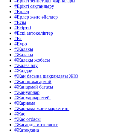
#Ерікті зейнетақы жарналары
#Ерікті сақтандыру
#Ерлер
#Ерлер және әйелдер
#Есім
#Есірткі
#Ескі автокөліктер
#Ет
#Еуро
#Жалақы
#Жалақы
#Жалақы жобасы
#Жалға алу
#Жалдау
#Жан басына шаққандағы ЖІӨ
#Жанар-жағармай
#Жанармай бағасы
#Жануарлар
#Жануарлар есебі
#Жарнама
#Жарнама және маркетинг
#Жас
#Жас отбасы
#Жасанды интеллект
#Жатақхана