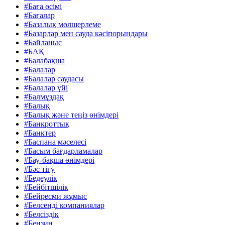
#Баға өсімі
#Бағалар
#Базалық мөлшерлеме
#Базарлар мен сауда кәсіпорындары
#Байланыс
#БАҚ
#Балабақша
#Балалар
#Балалар саудасы
#Балалар үйі
#Балмұздақ
#Балық
#Балық және теңіз өнімдері
#Банкроттық
#Банктер
#Баспана мәселесі
#Басым бағдарламалар
#Бау-бақша өнімдері
#Бәс тігу
#Бедеулік
#Бейбітшілік
#Бейресми жұмыс
#Белсенді компаниялар
#Белсіздік
#Бензин