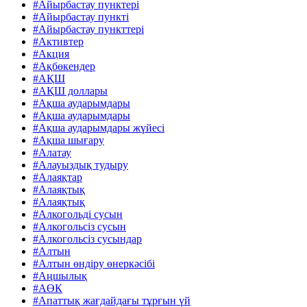
#Айырбастау пунктері
#Айырбастау пункті
#Айырбастау пункттері
#Активтер
#Акция
#Ақбөкендер
#АҚШ
#АҚШ доллары
#Ақша аударымдары
#Ақша аударымдары
#Ақша аударымдары жүйесі
#Ақша шығару
#Алатау
#Алауыздық тудыру
#Алаяқтар
#Алаяқтық
#Алаяқтық
#Алкогольді сусын
#Алкогольсіз сусын
#Алкогольсіз сусындар
#Алтын
#Алтын өндіру өнеркәсібі
#Аңшылық
#АӨК
#Апаттық жағдайдағы тұрғын үй