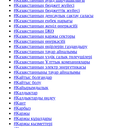
#Қазақстанның ауыд шаруашылығы
#Қазақстанның бюджет жүйесі
#Қазақстанның бюджеттік жүйесі
#Қазақстанның денсаулық сақтау саласы
#Қазақстанның еңбек нарығы
#Қазақстанның жеңіл өнеркәсібі
#Қазақстанның ІЖӨ
#Қазақстанның қаржы секторы
#Қазақстанның өнеркәсібі
#Қазақстанның өңірлерін газдандыру
#Қазақстанның тауар айналымы
#Қазақстанның үздік салық төлеушілері
#Қазақстанның Ұлттық компаниялары
#Қазақстанның электр энергетикасы
#Қазақстанныңы тауар айналымы
#Қайтыс болғандар
#Қайтыс болу
#Қайырымдылық
#Қалдықтар
#Қалдықтарды өңдеу
#Қант
#Қарбыз
#Қаржы
#Қаржы құралдары
#Қаржы қызметтері