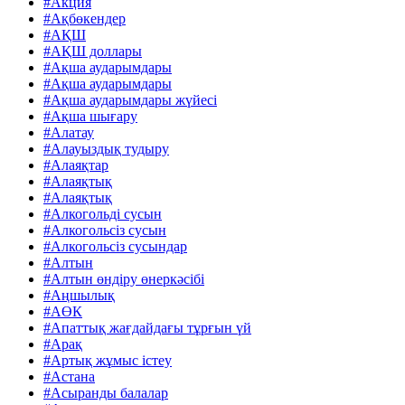
#Акция
#Ақбөкендер
#АҚШ
#АҚШ доллары
#Ақша аударымдары
#Ақша аударымдары
#Ақша аударымдары жүйесі
#Ақша шығару
#Алатау
#Алауыздық тудыру
#Алаяқтар
#Алаяқтық
#Алаяқтық
#Алкогольді сусын
#Алкогольсіз сусын
#Алкогольсіз сусындар
#Алтын
#Алтын өндіру өнеркәсібі
#Аңшылық
#АӨК
#Апаттық жағдайдағы тұрғын үй
#Арақ
#Артық жұмыс істеу
#Астана
#Асыранды балалар