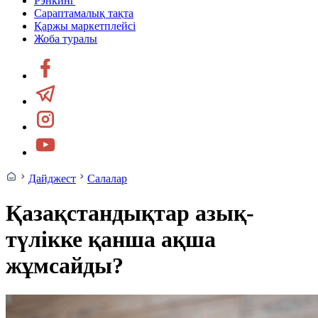
Рэнкинг
Сараптамалық тақта
Қаржы маркетплейсі
Жоба туралы
Дайджест
Салалар
Қазақстандықтар азық-
түлікке қанша ақша
жұмсайды?