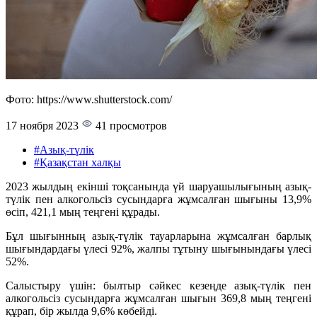
Фото: https://www.shutterstock.com/
17 ноября 2023
41 просмотров
#Азық-түлік
#Қазақстан халқы
2023 жылдың екінші тоқсанында үй шаруашылығының азық-
түлік пен алкогольсіз сусындарға жұмсалған шығыны 13,9%
өсіп, 421,1 мың теңгені құрады.
Бұл шығынның азық-түлік тауарларына жұмсалған барлық
шығындардағы үлесі 92%, жалпы тұтыну шығынындағы үлесі
52%.
Салыстыру үшін: былтыр сәйкес кезеңде азық-түлік пен
алкогольсіз сусындарға жұмсалған шығын 369,8 мың теңгені
құрап, бір жылда 9,6% көбейді.