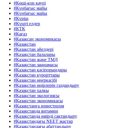
#Көші-қон қаупі
#Күнбағыс майы
#Күнбағыс майы
#Күріш
#Күшті елдер
#ҚTҚ
#Қағаз
#Қазақсан экономикасы
#Қазақстан
#Қазақстан әйелдері
#Қазақстан балалары
#Қазақстан және ТМД
#Қазақстан заңнамасы
#Қазақстан кәсіпорындары
#Қазақстан курорттары
#Қазақстан өнеркәсібі
#Қазақстан өңірлерін газдандыру
#Қазақстан халқы
#Қазақстан экологиясы
#Қазақстан экономикасы
#Қазақстанға инвестиция
#Қазақстанда витамин
#Қазақстанда өмірді сақтандыру
#Қазақстандағы NEET жастар
#Қазақстандағы абаттандыру