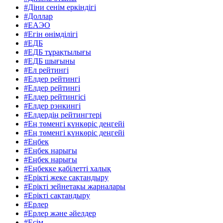
#Діни сенім еркіндігі
#Доллар
#ЕАЭО
#Егін өнімділігі
#ЕДБ
#ЕДБ тұрақтылығы
#ЕДБ шығыны
#Ел рейтингі
#Елдер рейтингі
#Елдер рейтингі
#Елдер рейтингісі
#Елдер рэнкингі
#Елдердің рейтингтері
#Ең төменгі күнкөріс деңгейі
#Ең төменгі күнкөріс деңгейі
#Еңбек
#Еңбек нарығы
#Еңбек нарығы
#Еңбекке қабілетті халық
#Ерікті жеке сақтандыру
#Ерікті зейнетақы жарналары
#Ерікті сақтандыру
#Ерлер
#Ерлер және әйелдер
#Есім