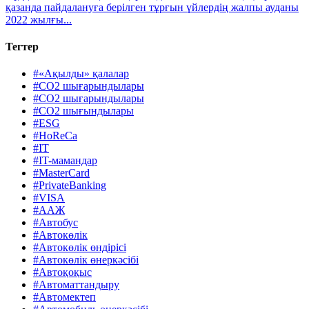
қазанда пайдалануға берілген тұрғын үйлердің жалпы ауданы
2022 жылғы...
Тегтер
#«Ақылды» қалалар
#CO2 шығарындылары
#CO2 шығарындылары
#CO2 шығындылары
#ESG
#HoReCa
#IT
#IT-мамандар
#MasterCard
#PrivateBanking
#VISA
#ААЖ
#Автобус
#Автокөлік
#Автокөлік өндірісі
#Автокөлік өнеркәсібі
#Автоқоқыс
#Автоматтандыру
#Автомектеп