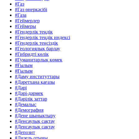
#Газ
#Газ өнеркәсібі
#Газа
#Геймерлер
#Геймеры
#Гендерлік теңдік
#Гендерлік теңдік индексі
#Гендерлік теңсіздік
#Геологиялық барлау
#Гибридті көлік
#Гуманитарлық көмек
#Ғылым
#Ғылым
#Даму институттары
#Дәретхана қағазы
#Дәрі
#Дәрі-дәрмек
#Дәрілік заттар
#Демалыс
#Демография
#Дене шынықтыру
#Денсаулық сақтау
#Денсаулық сақтау
#Депозит
#Дизель отыны