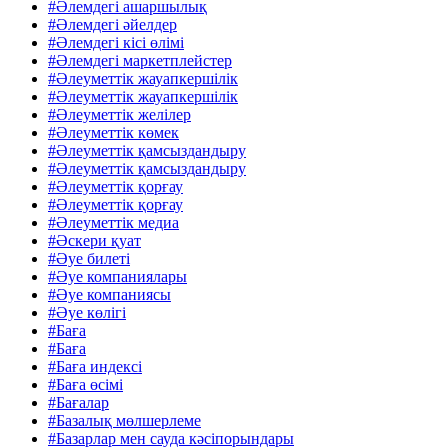
#Әлемдегі ашаршылық
#Әлемдегі әйелдер
#Әлемдегі кісі өлімі
#Әлемдегі маркетплейстер
#Әлеуметтік жауапкершілік
#Әлеуметтік жауапкершілік
#Әлеуметтік желілер
#Әлеуметтік көмек
#Әлеуметтік қамсыздандыру
#Әлеуметтік қамсыздандыру
#Әлеуметтік қорғау
#Әлеуметтік қорғау
#Әлеуметтік медиа
#Әскери қуат
#Әуе билеті
#Әуе компаниялары
#Әуе компаниясы
#Әуе көлігі
#Баға
#Баға
#Баға индексі
#Баға өсімі
#Бағалар
#Базалық мөлшерлеме
#Базарлар мен сауда кәсіпорындары