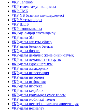
#ҚР Телеком
#ҚР телекоммуникациясы
#ҚР ТМК
#ҚР ҰБ базалық мөлшерлемесі
#ҚР Ұлттық қоры
#ҚР ШОБ
#ҚР экономикасы
#ҚР-да өмірді сақтандыру
#ҚР-дағы 5G
#ҚР-дағы апатты үйлер
#ҚР-дағы бензин бағасы
#ҚР-дағы бизнес
#ҚР-дағы демалыс және ойын-сауық
#ҚР-дағы демалыс пен сауық
#ҚР-дағы еңбек нарығы
#ҚР-дағы жемқорлық
#ҚР-дағы инвестиция
#ҚР-дағы интернет
#ҚР-дағы инфляция
#ҚР-дағы ипотека
#ҚР-дағы кедейлік
#ҚР-дағы қолма-қол емес төлем
#ҚР-дағы мобильді төлем
#ҚР-дағы негізгі капиталға инвестиция
#ҚР-дағы несиелеу