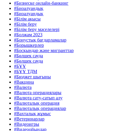
#Бизнеске онлайн-банкинг
#Биоалуандық
#Биоалуандық
#Білім ақысы
#Білім беру
#Білім беру мәселелері
#Болжам 2023
#Бонустық бағдарламалар
#Борышкерлер
#Босқындар және мигранттар
#Бөлшек сауда
#Бөлшек сауда
#БҰҰ
#БҰҰ ТДМ
#Бюджет шығыны
#Вакцина
#Валюта
#Валюта операциялары
#Валюта сату-сатып алу
#Валюталық операция
#Валюталық операциялар
#Вахталық жұмыс
#Ветеринарлар
#Видеоигры
#Видеоойындар