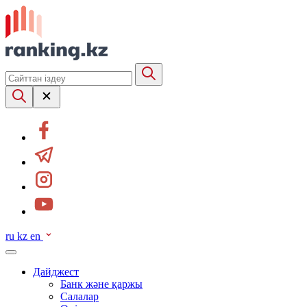
ru
kz
en
Дайджест
Банк және қаржы
Салалар