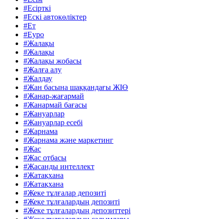
#Есірткі
#Ескі автокөліктер
#Ет
#Еуро
#Жалақы
#Жалақы
#Жалақы жобасы
#Жалға алу
#Жалдау
#Жан басына шаққандағы ЖІӨ
#Жанар-жағармай
#Жанармай бағасы
#Жануарлар
#Жануарлар есебі
#Жарнама
#Жарнама және маркетинг
#Жас
#Жас отбасы
#Жасанды интеллект
#Жатақхана
#Жатақхана
#Жеке тұлғалар депозиті
#Жеке тұлғалардың депозиті
#Жеке тұлғалардың депозиттері