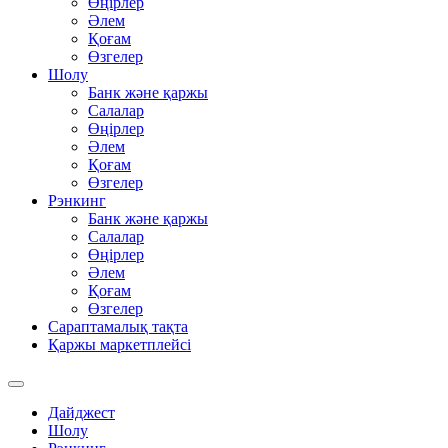
Өңірлер
Әлем
Қоғам
Өзгелер
Шолу
Банк және қаржы
Салалар
Өңірлер
Әлем
Қоғам
Өзгелер
Рэнкинг
Банк және қаржы
Салалар
Өңірлер
Әлем
Қоғам
Өзгелер
Сараптамалық тақта
Қаржы маркетплейсі
Дайджест
Шолу