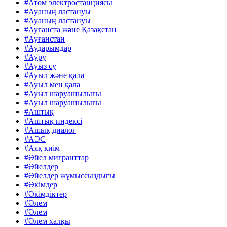
#Атом электростанциясы
#Ауаның ластануы
#Ауаның ластануы
#Ауғанста және Қазақстан
#Ауғанстан
#Аударымдар
#Ауру
#Ауыз су
#Ауыл және қала
#Ауыл мен қала
#Ауыл шаруашылығы
#Ауыл шаруашылығы
#Аштық
#Аштық индексі
#Ашық диалог
#АЭС
#Аяқ киім
#Әйел мигранттар
#Әйелдер
#Әйелдер жұмыссыздығы
#Әкімдер
#Әкімдіктер
#Әлем
#Әлем
#Әлем халқы