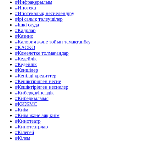
#Инфрақұрылым
#Ипотека
#Ипотекалық несиелендіру
#Ірі салық төлеушілер
#Ішкі сауда
#Кадрлар
#Казино
#Калория және тойып тамақтанбау
#КАСКО
#Кәмелетке толмағандар
#Кедейлік
#Кедейлік
#Кеншілер
#Кепілді кредиттер
#Кешіктірілген несие
#Кешіктірілген несиелер
#Киберқауіпсіздік
#Киберқылмыс
#КИЖМС
#Киім
#Киім және аяқ киім
#Кинотеатр
#Кинотеатрлар
#Кілегей
#Кілем