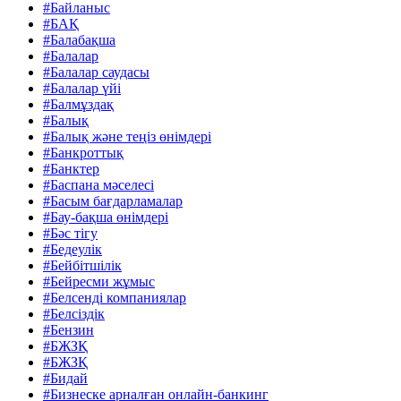
#Байланыс
#БАҚ
#Балабақша
#Балалар
#Балалар саудасы
#Балалар үйі
#Балмұздақ
#Балық
#Балық және теңіз өнімдері
#Банкроттық
#Банктер
#Баспана мәселесі
#Басым бағдарламалар
#Бау-бақша өнімдері
#Бәс тігу
#Бедеулік
#Бейбітшілік
#Бейресми жұмыс
#Белсенді компаниялар
#Белсіздік
#Бензин
#БЖЗҚ
#БЖЗҚ
#Бидай
#Бизнеске арналған онлайн-банкинг