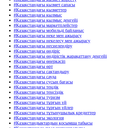
#Қазақстандағы қызмет сапасы
#Қазақстандағы қызметтер
#Қазақстандағы қылмыс
#Қазақстандағы қылмыс деңгейі
#Қазақстандағы маркетплейстер
#Қазақстандағы мобильді байланыс
#Қазақстандағы неке мен ажырасу
#Қазақстандағы некелесу мен ажырасу
#Қазақстандағы несиелендіру
#Қазақстандағы өндіріс
#Қазақстандағы өндірістік жарақаттану деңгейі
#Қазақстандағы өнеркәсіп
#Қазақстандағы өрт
#Қазақстандағы сақтандыру
#Қазақстандағы сауда
#Қазақстандағы сусын бағасы
#Қазақстандағы теңдік
#Қазақстандағы теңсіздік
#Қазақстандағы туризм
#Қазақстандағы тұрғын үй
#Қазақстандағы тұрғын үйлер
#Қазақстандағы тұтынушылық кредиттер
#Қазақстандағы экология
#Қазақстандықтардың қосымша табысы