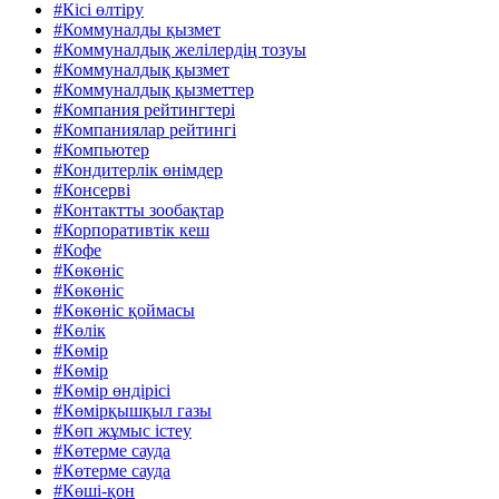
#Кісі өлтіру
#Коммуналды қызмет
#Коммуналдық желілердің тозуы
#Коммуналдық қызмет
#Коммуналдық қызметтер
#Компания рейтингтері
#Компаниялар рейтингі
#Компьютер
#Кондитерлік өнімдер
#Консерві
#Контактты зообақтар
#Корпоративтік кеш
#Кофе
#Көкөніс
#Көкөніс
#Көкөніс қоймасы
#Көлік
#Көмір
#Көмір
#Көмір өндірісі
#Көмірқышқыл газы
#Көп жұмыс істеу
#Көтерме сауда
#Көтерме сауда
#Көші-қон