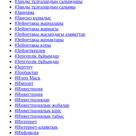
#Заңды тұлғалардың салымдары
#Заңды тұлғалардың салымы
#Заңнама
#Заңсыз құрылыс
#Зейнетақы жарналары
#Зейнетақы жарнасы
#Зейнетақы жасындағы азаматтар
#Зейнетақы жинақтары
#Зейнетақы қоры
#Зейнеткерлер
#Зергерлік бұйымдар
#Зергерлік бұйымдар
#Зерттеу
#Зообақтар
#Илон Маск
#Импорт
#Инвестиция
#Инвестиция
#Инвестициялар
#Инвестициялық жобалар
#Инвестициялық кіріс
#Инвестициялық табыс
#Интернет
#Интернет-алаяқтық
#Инфляция