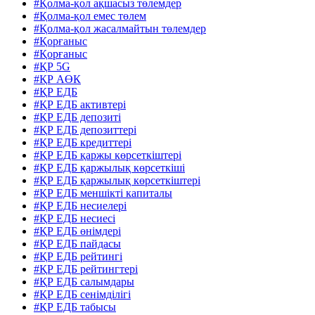
#Қолма-қол ақшасыз төлемдер
#Қолма-қол емес төлем
#Қолма-қол жасалмайтын төлемдер
#Қорғаныс
#Қорғаныс
#ҚР 5G
#ҚР АӨК
#ҚР ЕДБ
#ҚР ЕДБ активтері
#ҚР ЕДБ депозиті
#ҚР ЕДБ депозиттері
#ҚР ЕДБ кредиттері
#ҚР ЕДБ қаржы көрсеткіштері
#ҚР ЕДБ қаржылық көрсеткіші
#ҚР ЕДБ қаржылық көрсеткіштері
#ҚР ЕДБ меншікті капиталы
#ҚР ЕДБ несиелері
#ҚР ЕДБ несиесі
#ҚР ЕДБ өнімдері
#ҚР ЕДБ пайдасы
#ҚР ЕДБ рейтингі
#ҚР ЕДБ рейтингтері
#ҚР ЕДБ салымдары
#ҚР ЕДБ сенімділігі
#ҚР ЕДБ табысы