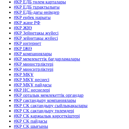
#ҚР ЕДБ төлем карталары
#ҚР ЕДБ тұрақтылығы
#ҚР ЕДБ-дағы өнімдер
#ҚР еңбек нарығы
#ҚР және РФ
#ҚР ЖІӨ
#ҚР Зейнетақы жүйесі
#ҚР зейнетақы жүйесі
#ҚР интернет
#ҚР ІЖӨ
#ҚР компаниялары
#ҚР мемлекеттік бағдарламалары
#ҚР министрліктері
#ҚР минситрліктері
#ҚР МҚҰ
#ҚР МҚҰ несиесі
#ҚР МҚҰ пайдасы
#ҚР НС несиелері
#ҚР орталық мемлекеттік органдар
#ҚР сақтандыру компаниялары
#ҚР СК сақтандыру сыйлықақылары
#ҚР СК сақтандыру төлемдері
#ҚР СҚ қаржылық көрсеткіштері
#ҚР СҚ пайдасы
#ҚР СҚ шығыны