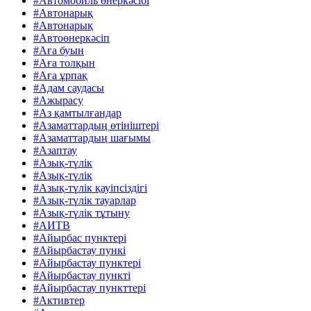
#Автомобиль өнеркәсібі
#Автонарық
#Автонарық
#Автоөнеркәсіп
#Аға буын
#Аға толқын
#Аға ұрпақ
#Адам саудасы
#Ажырасу
#Аз қамтылғандар
#Азаматтардың өтініштері
#Азаматтардың шағымы
#Азаптау
#Азық-түлік
#Азық-түлік
#Азық-түлік қауіпсіздігі
#Азық-түлік тауарлар
#Азық-түлік тұтыну
#АИТВ
#Айырбас пунктері
#Айырбастау пункі
#Айырбастау пунктері
#Айырбастау пункті
#Айырбастау пункттері
#Активтер