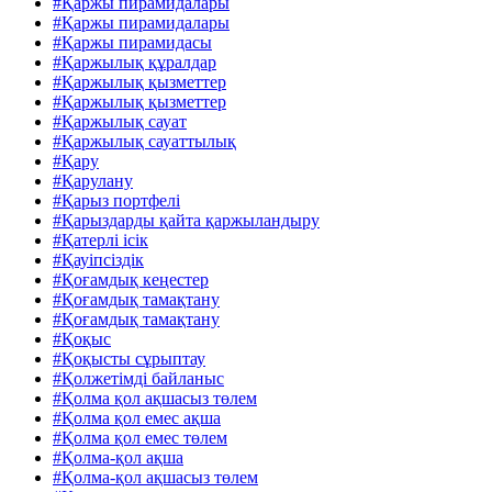
#Қаржы пирамидалары
#Қаржы пирамидалары
#Қаржы пирамидасы
#Қаржылық құралдар
#Қаржылық қызметтер
#Қаржылық қызметтер
#Қаржылық сауат
#Қаржылық сауаттылық
#Қару
#Қарулану
#Қарыз портфелі
#Қарыздарды қайта қаржыландыру
#Қатерлі ісік
#Қауіпсіздік
#Қоғамдық кеңестер
#Қоғамдық тамақтану
#Қоғамдық тамақтану
#Қоқыс
#Қоқысты сұрыптау
#Қолжетімді байланыс
#Қолма қол ақшасыз төлем
#Қолма қол емес ақша
#Қолма қол емес төлем
#Қолма-қол ақша
#Қолма-қол ақшасыз төлем