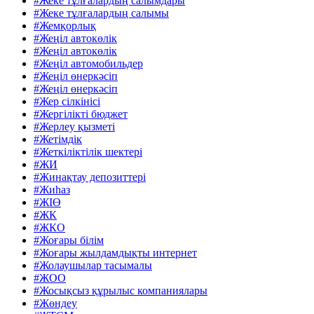
#Жеке тұлғалардың салымдары
#Жеке тұлғалардың салымы
#Жемқорлық
#Жеңіл автокөлік
#Жеңіл автокөлік
#Жеңіл автомобильдер
#Жеңіл өнеркәсіп
#Жеңіл өнеркәсіп
#Жер сілкінісі
#Жергілікті бюджет
#Жерлеу қызметі
#Жетімдік
#Жеткіліктілік шектері
#ЖИ
#Жинақтау депозиттері
#Жиһаз
#ЖІӨ
#ЖК
#ЖКО
#Жоғары білім
#Жоғары жылдамдықты интернет
#Жолаушылар тасымалы
#ЖОО
#Жосықсыз құрылыс компаниялары
#Жөндеу