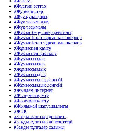
#ЖТСМ
#Жуатын заттар
#Журналистер
#Жуу құралдары
#Жүк тасымалдау
#Жүк тасымалы
#Жұмыс берушілер рейтингі
#Жұмыс істеп тұрған кәсіпкерлер
#Жұмыс істеп тұрған кәсіпкерлер
#Жұмыспен қамту
#Жұмыспен қамтылу
#Жұмыссыздар
#Жұмыссыздар
#Жұмыссыздық
#Жұмыссыздық
#Жұмыссыздық деңгейі
#Жұмыссыздық деңгейі
#Жылдам интернет
#Жылумен қамту
#Жылумен қамту
#Жылыжай шаруашылығы
#ЖЭК
#Заңды тұлғалар депозиті
#Заңды тұлғалар депозиттері
#Заңды тұлғалар салымы