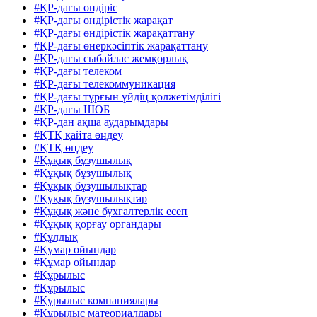
#ҚР-дағы өндіріс
#ҚР-дағы өндірістік жарақат
#ҚР-дағы өндірістік жарақаттану
#ҚР-дағы өнеркәсіптік жарақаттану
#ҚР-дағы сыбайлас жемқорлық
#ҚР-дағы телеком
#ҚР-дағы телекоммуникация
#ҚР-дағы тұрғын үйдің қолжетімділігі
#ҚР-дағы ШОБ
#ҚР-дан ақша аударымдары
#ҚТҚ қайта өңдеу
#ҚТҚ өңдеу
#Құқық бұзушылық
#Құқық бұзушылық
#Құқық бұзушылықтар
#Құқық бұзушылықтар
#Құқық және бухгалтерлік есеп
#Құқық қорғау органдары
#Құлдық
#Құмар ойындар
#Құмар ойындар
#Құрылыс
#Құрылыс
#Құрылыс компаниялары
#Құрылыс матеориалдары