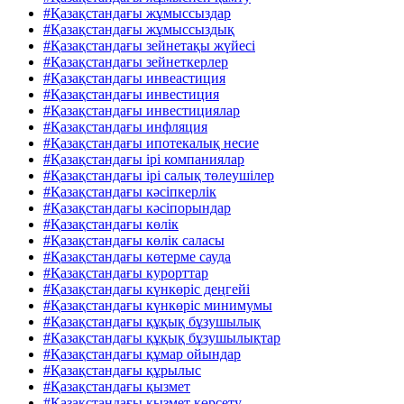
#Қазақстандағы жұмыссыздар
#Қазақстандағы жұмыссыздық
#Қазақстандағы зейнетақы жүйесі
#Қазақстандағы зейнеткерлер
#Қазақстандағы инвеастиция
#Қазақстандағы инвестиция
#Қазақстандағы инвестициялар
#Қазақстандағы инфляция
#Қазақстандағы ипотекалық несие
#Қазақстандағы ірі компаниялар
#Қазақстандағы ірі салық төлеушілер
#Қазақстандағы кәсіпкерлік
#Қазақстандағы кәсіпорындар
#Қазақстандағы көлік
#Қазақстандағы көлік саласы
#Қазақстандағы көтерме сауда
#Қазақстандағы курорттар
#Қазақстандағы күнкөріс деңгейі
#Қазақстандағы күнкөріс минимумы
#Қазақстандағы құқық бұзушылық
#Қазақстандағы құқық бұзушылықтар
#Қазақстандағы құмар ойындар
#Қазақстандағы құрылыс
#Қазақстандағы қызмет
#Қазақстандағы қызмет көрсету