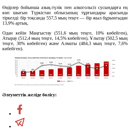
Өңірлер бойынша азық-түлік пен алкогольсіз сусындарға ең
көп шығын Түркістан облысының тұрғындары арасында
тіркелді: бір тоқсанда 557,5 мың теңге — бір жыл бұрынғыдан
13,9% артық.
Одан кейін Маңғыстау (551,6 мың теңге, 10% көбейген),
Атырау (512,4 мың теңге, 14,5% көбейген), Ұлытау (502,5 мың
теңге, 30% көбейген) және Алматы (484,3 мың теңге, 7,6%
көбейген).
Әлеуметтік желіде бөлісу: