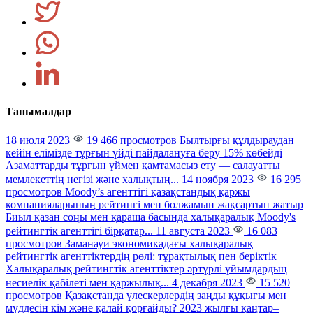
Танымалдар
18 июля 2023
19 466 просмотров
Былтырғы құлдыраудан
кейін елімізде тұрғын үйді пайдалануға беру 15% көбейді
Азаматтарды тұрғын үймен қамтамасыз ету — салауатты
мемлекеттің негізі және халықтың...
14 ноября 2023
16 295
просмотров
Moody’s агенттігі қазақстандық қаржы
компанияларының рейтингі мен болжамын жақсартып жатыр
Биыл қазан соңы мен қараша басында халықаралық Moody's
рейтингтік агенттігі бірқатар...
11 августа 2023
16 083
просмотров
Заманауи экономикадағы халықаралық
рейтингтік агенттіктердің рөлі: тұрақтылық пен беріктік
Халықаралық рейтингтік агенттіктер әртүрлі ұйымдардың
несиелік қабілеті мен қаржылық...
4 декабря 2023
15 520
просмотров
Қазақстанда үлескерлердің заңды құқығы мен
мүддесін кім және қалай қорғайды?
2023 жылғы қаңтар–