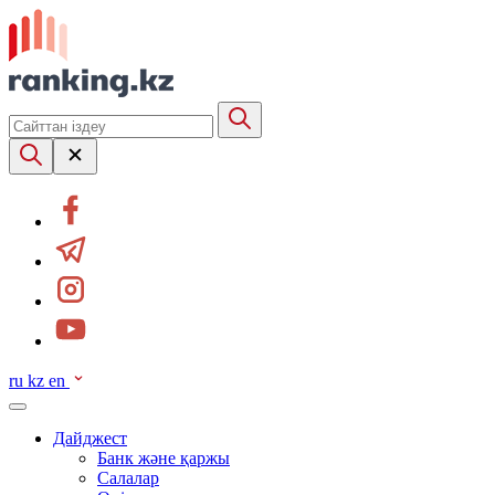
ru
kz
en
Дайджест
Банк және қаржы
Салалар