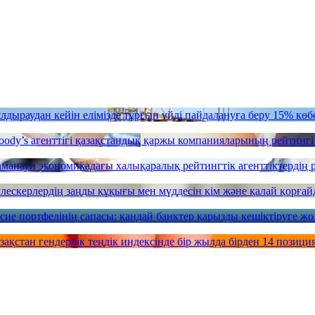
дыраудан кейін елімізде тұрғын үйді пайдалануға беру 15% көб
ody’s агенттігі қазақстандық қаржы компанияларының рейтинг
аманауи экономикадағы халықаралық рейтингтік агенттіктердің р
үлескерлердің заңды құқығы мен мүддесін кім және қалай қорға
сие портфелінің сапасы: қандай банктер қарызды кешіктіруге жо
зақстан гендерлік теңдік индексінде бір жылда бірден 14 позици