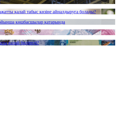
у
ажатты қалай табыс көзіне айналдыруға болады?
бойынша көшбасшылар қатарында
аты қалай бөлінеді?