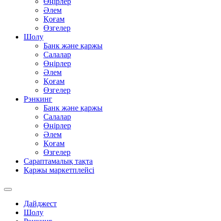
Өңірлер
Әлем
Қоғам
Өзгелер
Шолу
Банк және қаржы
Салалар
Өңірлер
Әлем
Қоғам
Өзгелер
Рэнкинг
Банк және қаржы
Салалар
Өңірлер
Әлем
Қоғам
Өзгелер
Сараптамалық тақта
Қаржы маркетплейсі
Дайджест
Шолу