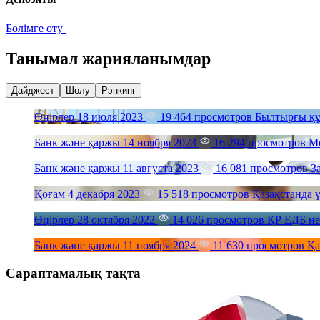
Бөлімге өту
Танымал жарияланымдар
Дайджест
Шолу
Рэнкинг
Өңірлер
18 июля 2023
19 464 просмотров
Былтырғы құл
Банк және қаржы
14 ноября 2023
16 294 просмотров
Mo
Банк және қаржы
11 августа 2023
16 081 просмотров
З
Қоғам
4 декабря 2023
15 518 просмотров
Қазақстанда 
Өңірлер
28 октября 2022
14 026 просмотров
ҚР ЕДБ не
Банк және қаржы
11 ноября 2024
11 630 просмотров
Қа
Сараптамалық тақта