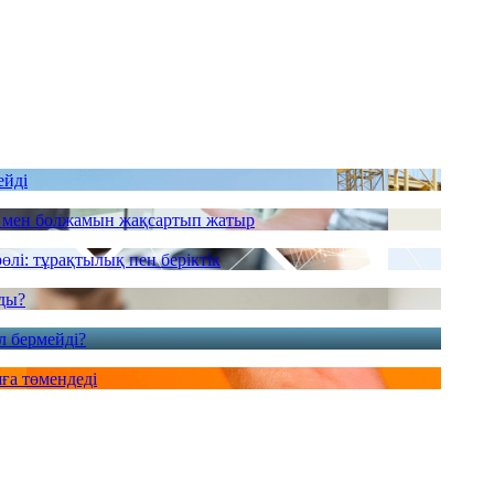
ейді
і мен болжамын жақсартып жатыр
өлі: тұрақтылық пен беріктік
йды?
л бермейді?
яға төмендеді