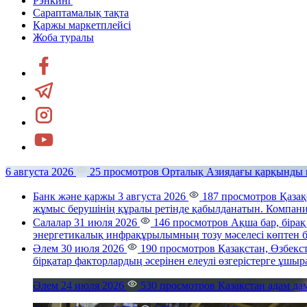
Рэнкинг
Сараптамалық тақта
Қаржы маркетплейсі
Жоба туралы
6 августа 2026
25 просмотров
Орталық Азиядағы қарқынды 
Банк және қаржы
3 августа 2026
187 просмотров
Қазақ
жұмыс берушінің құралы ретінде қабылданатын. Компания
Салалар
31 июля 2026
146 просмотров
Ақша бар, біра
энергетикалық инфрақұрылымның тозу мәселесі көптен бе
Әлем
30 июля 2026
190 просмотров
Қазақстан, Өзбекс
бірқатар факторлардың әсерінен елеулі өзгерістерге ұшыр
Әлем
24 июля 2026
530 просмотров
Қазақстан адам да