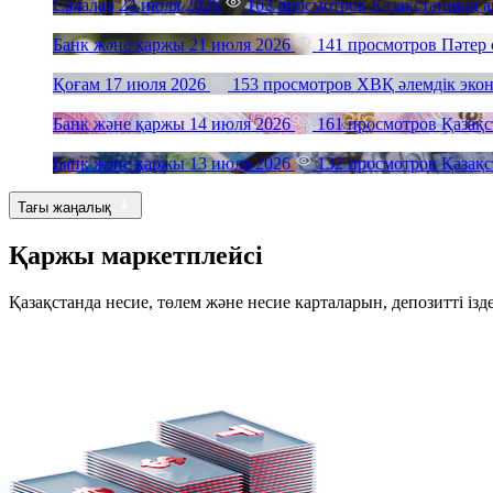
Салалар
24 июля 2026
163 просмотров
Қазақстанның а
Банк және қаржы
21 июля 2026
141 просмотров
Пәтер 
Қоғам
17 июля 2026
153 просмотров
ХВҚ әлемдік эко
Банк және қаржы
14 июля 2026
161 просмотров
Қазақс
Банк және қаржы
13 июля 2026
132 просмотров
Қазақс
Тағы жаңалық
Қаржы маркетплейсі
Қазақстанда несие, төлем және несие карталарын, депозитті ізд