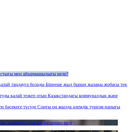
састығы мен айырмашылығы неде?
қалай таңдауға болады
Бірнеше жыл бұрын жалақы жобасы тек
ртуды қалай тежеп отыр
Қазақстандағы коммуналдық және
ен бәсекеге түсуде
Соңғы он жылда әлемдік туризм нарығы
, әлемдегі үздіктер қатарына енді