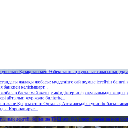
құрылыс: Қазақстан мен Өзбекстанның құрылыс саласының ұқ
стандағы жалақы жобасы: мүддеңізге сай жұмыс істейтін банкті 
 банкпен келісімшарт...
қ жобалар басталмай жатыр: әкімдіктер инфрақұрылымды жаңғы
рі айтылып жүр және биліктің...
тан және Қырғызстан: Орталық Азия әлемдік туристік бағыттарм
ады. Коронавирус...
муының деңгейі бойынша ТМД мен ОА елдері арасында көш бастап