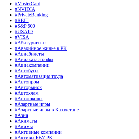
#MasterCard
#NVIDIA
#PrivateBanking
#REIT
#S&P 500
#USAID
#VISA
#Абитуриенты
#Аварийное жильё в РК
#Авиабилеты
#Авиакатастрофы
#Авиакомпании
#Автобусы
#Автоматизация труда
#Автопром
#Авторынок
#Автохлам
#Автошколы
#Азартные игры
#Азартные игры в Казахстане
#Азия
#Акиматы
#Акимы
#Активные компании
#Активы БВУ РК