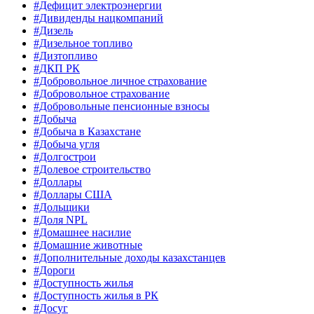
#Дефицит электроэнергии
#Дивиденды нацкомпаний
#Дизель
#Дизельное топливо
#Дизтопливо
#ДКП РК
#Добровольное личное страхование
#Добровольное страхование
#Добровольные пенсионные взносы
#Добыча
#Добыча в Казахстане
#Добыча угля
#Долгострои
#Долевое строительство
#Доллары
#Доллары США
#Дольщики
#Доля NPL
#Домашнее насилие
#Домашние животные
#Дополнительные доходы казахстанцев
#Дороги
#Доступность жилья
#Доступность жилья в РК
#Досуг