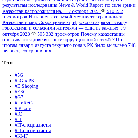
результатам исследования News & World Report, по силе армии
Казахстан расположился на...
17 октября 2023
510 232
просмотров
Интернет в сельской местности: сравниваем
Казахстан и мир
Сокращение «цифрового разрыва» между
городскими и сельскими жителями — одна из важных...
9
октября 2023
505 332 просмотров
Почему казахстанцы
отказываются доверять антикоррупционной службе?
По
итогам января–августа текущего года в РК было выявлено 748
человек, совершивших...
Теги
#5G
#5G в РК
#E-Shoping
#ESG
#G7
#HoReCa
#iPhone
#IQ
#IT
#IT-специалисты
#IT-специалисты
#KMF