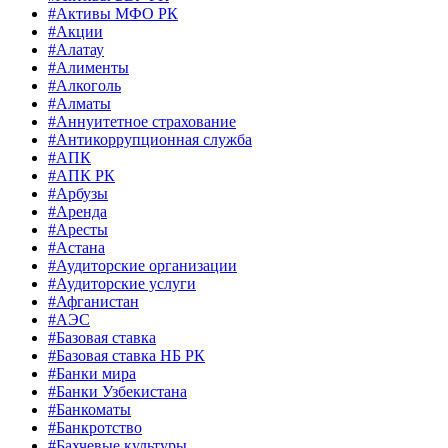
#Активы МФО РК
#Акции
#Алатау
#Алименты
#Алкоголь
#Алматы
#Аннуитетное страхование
#Антикоррупционная служба
#АПК
#АПК РК
#Арбузы
#Аренда
#Аресты
#Астана
#Аудиторские организации
#Аудиторские услуги
#Афганистан
#АЭС
#Базовая ставка
#Базовая ставка НБ РК
#Банки мира
#Банки Узбекистана
#Банкоматы
#Банкротство
#Бахчевые культуры