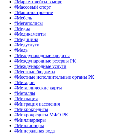
#Маркетплейсы в мире
#Массовый спорт
#Машиностроение
#Мебель
#Мегаполисы
#Медиа
#Медикаменты
#Медицина
#Медуслуги
#Медь
#Международные кредиты
#Международные резервы РК
#Международные услуги
#Местные бюджеты
#Местные исполнительные органы РК
#Метадон
#Металлические карты
#Металлы
#Миграция
#Миграция населения
#Микрокредиты
#Микрокредиты МФО РК
#Миллиардеры
#Миллионеры
#Минеральная вода