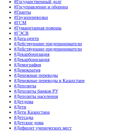
#Государственный долг
#Госуправление и оборона
#Гранты
#Грузоперевозки
#ГСМ
#Гуманитарная помощь
#ГЭСВ
#Дата-центр
#Действующие предприниматели
#Действующие предприниматели
#Декарбонизация
#Декарбонизация
#Демография
#Демократия
#Денежные переводы
#Денежные переводы в Казахстане
#Депозиты
#Депозиты банков РУ
#Депозиты населения
#Детдома
#Дети
#Дети Казахстана
#Детсады
#Детские дома
#Дефицит ученических мест