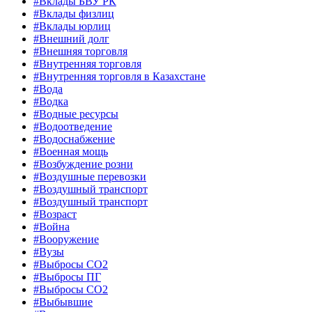
#Вклады БВУ РК
#Вклады физлиц
#Вклады юрлиц
#Внешний долг
#Внешняя торговля
#Внутренняя торговля
#Внутренняя торговля в Казахстане
#Вода
#Водка
#Водные ресурсы
#Водоотведение
#Водоснабжение
#Военная мощь
#Возбуждение розни
#Воздушные перевозки
#Воздушный транспорт
#Воздушный транспорт
#Возраст
#Война
#Вооружение
#Вузы
#Выбросы CO2
#Выбросы ПГ
#Выбросы СО2
#Выбывшие