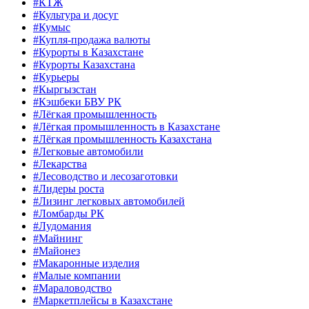
#КТЖ
#Культура и досуг
#Кумыс
#Купля-продажа валюты
#Курорты в Казахстане
#Курорты Казахстана
#Курьеры
#Кыргызстан
#Кэшбеки БВУ РК
#Лёгкая промышленность
#Лёгкая промышленность в Казахстане
#Лёгкая промышленность Казахстана
#Легковые автомобили
#Лекарства
#Лесоводство и лесозаготовки
#Лидеры роста
#Лизинг легковых автомобилей
#Ломбарды РК
#Лудомания
#Майнинг
#Майонез
#Макаронные изделия
#Малые компании
#Мараловодство
#Маркетплейсы в Казахстане