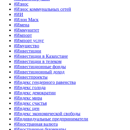
#Износ
#Износ коммунальных сетей
#ИИ
#Илон Маск
#Имена
#Иммунитет
#Импорт
#Импорт услуг
#Имущество
#Инвестиции
#Инвестиции в Казахстане
#Инвестиции в телеком
#Инвестиционные фонды
#Инвестиционный доход
#Инвестпроекты
#Индекс гендерного равенства
#Индекс голода
#Индекс демократии
#Индекс мира
#Индекс счастья
#Индекс цен
#Индекс экономической свободы
#Индивидуальные предприниматели
#Иностранная валюта
#Иностранные букмекеры