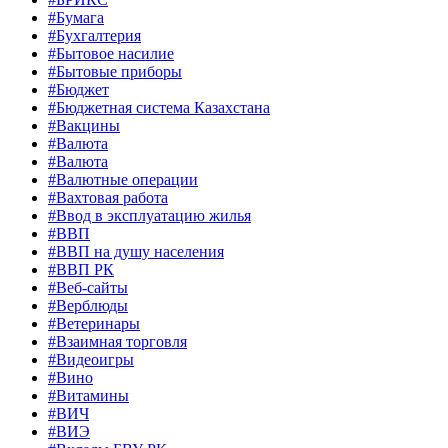
#Бумага
#Бухгалтерия
#Бытовое насилие
#Бытовые приборы
#Бюджет
#Бюджетная система Казахстана
#Вакцины
#Валюта
#Валюта
#Валютные операции
#Вахтовая работа
#Ввод в эксплуатацию жилья
#ВВП
#ВВП на душу населения
#ВВП РК
#Веб-сайты
#Верблюды
#Ветеринары
#Взаимная торговля
#Видеоигры
#Вино
#Витамины
#ВИЧ
#ВИЭ