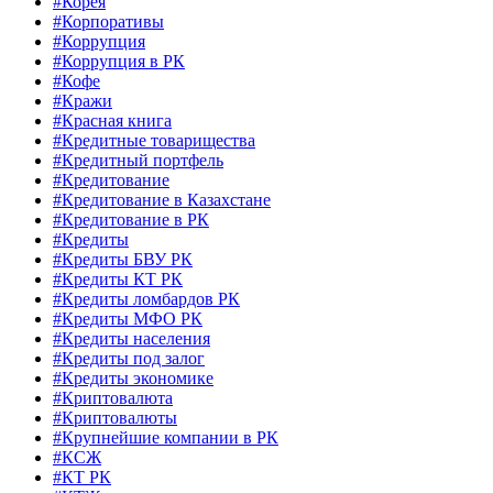
#Корея
#Корпоративы
#Коррупция
#Коррупция в РК
#Кофе
#Кражи
#Красная книга
#Кредитные товарищества
#Кредитный портфель
#Кредитование
#Кредитование в Казахстане
#Кредитование в РК
#Кредиты
#Кредиты БВУ РК
#Кредиты КТ РК
#Кредиты ломбардов РК
#Кредиты МФО РК
#Кредиты населения
#Кредиты под залог
#Кредиты экономике
#Криптовалюта
#Криптовалюты
#Крупнейшие компании в РК
#КСЖ
#КТ РК