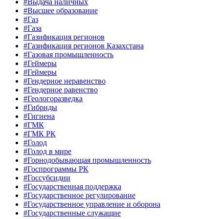
#Выдача наличных
#Высшее образование
#Газ
#Газа
#Газификация регионов
#Газификация регионов Казахстана
#Газовая промышленность
#Геймеры
#Геймеры
#Гендерное неравенство
#Гендерное равенство
#Геологоразведка
#Гибриды
#Гигиена
#ГМК
#ГМК РК
#Голод
#Голод в мире
#Горнодобывающая промышленность
#Госпрограммы РК
#Госсубсидии
#Государственная поддержка
#Государственное регулирование
#Государственное управление и оборона
#Государственные служащие