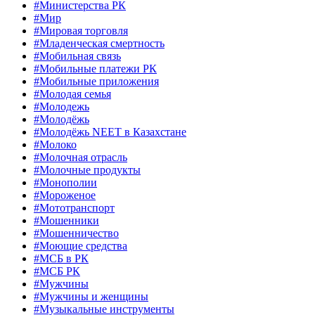
#Министерства РК
#Мир
#Мировая торговля
#Младенческая смертность
#Мобильная связь
#Мобильные платежи РК
#Мобильные приложения
#Молодая семья
#Молодежь
#Молодёжь
#Молодёжь NEET в Казахстане
#Молоко
#Молочная отрасль
#Молочные продукты
#Монополии
#Мороженое
#Мототранспорт
#Мошенники
#Мошенничество
#Моющие средства
#МСБ в РК
#МСБ РК
#Мужчины
#Мужчины и женщины
#Музыкальные инструменты