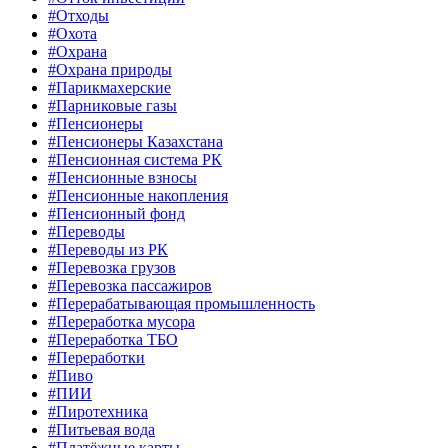
#Отходы
#Охота
#Охрана
#Охрана природы
#Парикмахерские
#Парниковые газы
#Пенсионеры
#Пенсионеры Казахстана
#Пенсионная система РК
#Пенсионные взносы
#Пенсионные накопления
#Пенсионный фонд
#Переводы
#Переводы из РК
#Перевозка грузов
#Перевозка пассажиров
#Перерабатывающая промышленность
#Переработка мусора
#Переработка ТБО
#Переработки
#Пиво
#ПИИ
#Пиротехника
#Питьевая вода
#Платёжные карты