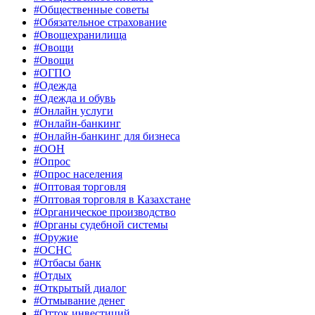
#Общественные советы
#Обязательное страхование
#Овощехранилища
#Овощи
#Овощи
#ОГПО
#Одежда
#Одежда и обувь
#Онлайн услуги
#Онлайн-банкинг
#Онлайн-банкинг для бизнеса
#ООН
#Опрос
#Опрос населения
#Оптовая торговля
#Оптовая торговля в Казахстане
#Органическое производство
#Органы судебной системы
#Оружие
#ОСНС
#Отбасы банк
#Отдых
#Открытый диалог
#Отмывание денег
#Отток инвестиций