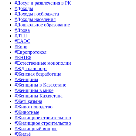
#Досуг и развлечения в РК
#Доходы
#Доходы госбюджета
#Доходы населения
#Дошкольное образование
#Дрова
#ДТП
#ЕАЭС
#Евро
#Европротокол
#ЕНПФ
#Естественные монополии
#ЖД транспорт
#Женская безработица
#Женщины
#Женщины в Казахстане
#Женщины в мире
#Женщины Казахстана
#Жеті қазына
#Животноводство
#Животные
#Жилищное строительство
#Жилищное строительство
#Жилищный вопрос
#Жильё