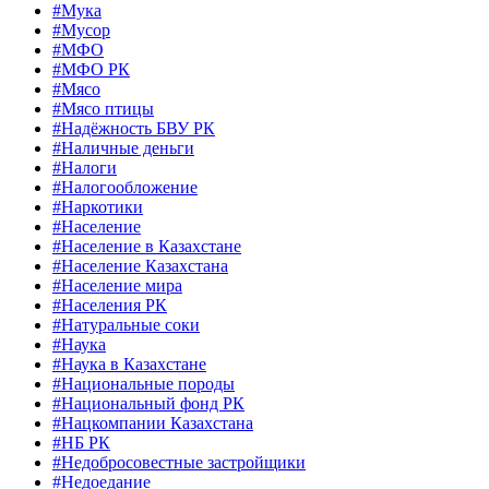
#Мука
#Мусор
#МФО
#МФО РК
#Мясо
#Мясо птицы
#Надёжность БВУ РК
#Наличные деньги
#Налоги
#Налогообложение
#Наркотики
#Население
#Население в Казахстане
#Население Казахстана
#Население мира
#Населения РК
#Натуральные соки
#Наука
#Наука в Казахстане
#Национальные породы
#Национальный фонд РК
#Нацкомпании Казахстана
#НБ РК
#Недобросовестные застройщики
#Недоедание