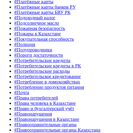
#Платёжные карты
#Платёжные карты банков РУ
#Платёжные карты БВУ РК
#Подоходный налог
#Подсолнечное масло
#Пожарная безопасность
#Пожары в Казахстане
#Покупательная способность
#Полиция
#Полупроводники
#Пороги достаточности
#Потребительские кредиты
#Потребительские кредиты в РК
#Потребительские расходы
#Потребительское кредитование
#Потребление в домохозяйствах
#Потребление продуктов питания
#Почта
#Права потребителей
#Права человека в Казахстане
#Право и бухгалтерский учёт
#Правонарушения
#Правонарушения в Казахстане
#Правоохранительные органы
#Правоохранительные органы Казахстана