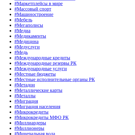
#Маркетплейсы в мире
#Массовый спорт
#Машиностроение
#Мебель
#Мегаполисы
#Медиа
#Медикаменты
#Медицина
#Медуслуги
#Медь
#Международные кредиты
#Международные резервы РК
#Международные услуги
#Местные бюджеты
#Местные исполнительные органы РК
#Метадон
#Металлические карты
#Металлы
#Миграция
#Миграция населения
#Микрокредиты
#Микрокредиты МФО РК
#Миллиардеры
#Миллионеры
#Минеральная вода