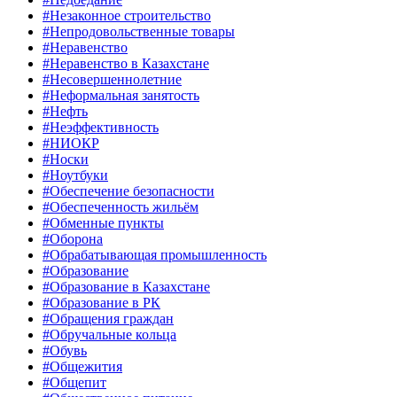
#Незаконное строительство
#Непродовольственные товары
#Неравенство
#Неравенство в Казахстане
#Несовершеннолетние
#Неформальная занятость
#Нефть
#Неэффективность
#НИОКР
#Носки
#Ноутбуки
#Обеспечение безопасности
#Обеспеченность жильём
#Обменные пункты
#Оборона
#Обрабатывающая промышленность
#Образование
#Образование в Казахстане
#Образование в РК
#Обращения граждан
#Обручальные кольца
#Обувь
#Общежития
#Общепит