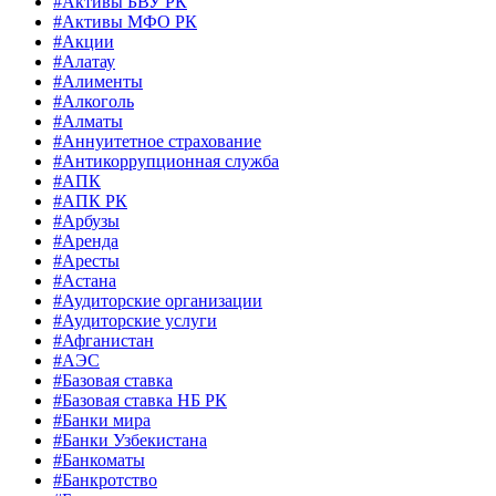
#Активы БВУ РК
#Активы МФО РК
#Акции
#Алатау
#Алименты
#Алкоголь
#Алматы
#Аннуитетное страхование
#Антикоррупционная служба
#АПК
#АПК РК
#Арбузы
#Аренда
#Аресты
#Астана
#Аудиторские организации
#Аудиторские услуги
#Афганистан
#АЭС
#Базовая ставка
#Базовая ставка НБ РК
#Банки мира
#Банки Узбекистана
#Банкоматы
#Банкротство