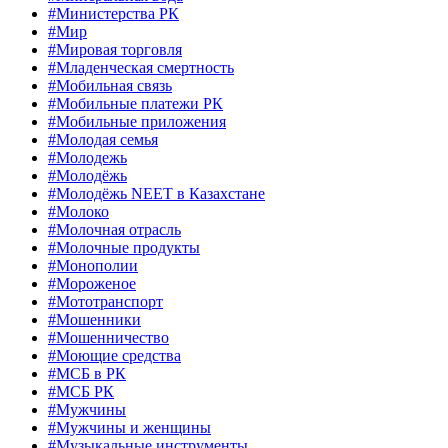
#Министерства РК
#Мир
#Мировая торговля
#Младенческая смертность
#Мобильная связь
#Мобильные платежи РК
#Мобильные приложения
#Молодая семья
#Молодежь
#Молодёжь
#Молодёжь NEET в Казахстане
#Молоко
#Молочная отрасль
#Молочные продукты
#Монополии
#Мороженое
#Мототранспорт
#Мошенники
#Мошенничество
#Моющие средства
#МСБ в РК
#МСБ РК
#Мужчины
#Мужчины и женщины
#Музыкальные инструменты