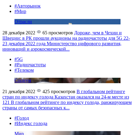
#Авторынок
#Мир
Отрасли
28 декабря 2022
65 просмотров
Дороже, чем в Чехии и
Швеции: в РК прошли аукционы на радиочастоты для 5G
22-
23 декабря 2022 года Министерство цифрового развития,
инноваций и аэрокосмической...
#5G
#Радиочастоты
#Телеком
Социум
21 декабря 2022
425 просмотров
В глобальном рейтинге
стран по индексу голода Казахстан оказался на 24-м месте из
121
В глобальном рейтинге по индексу голода, ранжирующем
страны от самых безопасных к...
#Голод
#Индекс голода
Мир