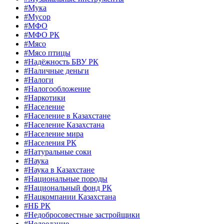
#Мука
#Мусор
#МФО
#МФО РК
#Мясо
#Мясо птицы
#Надёжность БВУ РК
#Наличные деньги
#Налоги
#Налогообложение
#Наркотики
#Население
#Население в Казахстане
#Население Казахстана
#Население мира
#Населения РК
#Натуральные соки
#Наука
#Наука в Казахстане
#Национальные породы
#Национальный фонд РК
#Нацкомпании Казахстана
#НБ РК
#Недобросовестные застройщики
#Недоедание