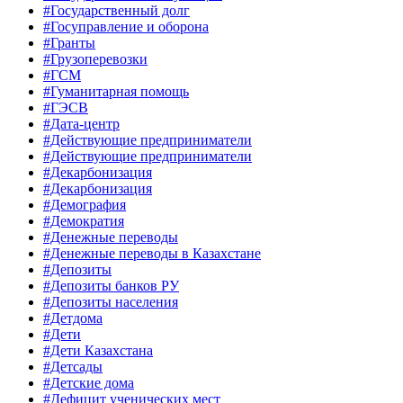
#Государственный долг
#Госуправление и оборона
#Гранты
#Грузоперевозки
#ГСМ
#Гуманитарная помощь
#ГЭСВ
#Дата-центр
#Действующие предприниматели
#Действующие предприниматели
#Декарбонизация
#Декарбонизация
#Демография
#Демократия
#Денежные переводы
#Денежные переводы в Казахстане
#Депозиты
#Депозиты банков РУ
#Депозиты населения
#Детдома
#Дети
#Дети Казахстана
#Детсады
#Детские дома
#Дефицит ученических мест