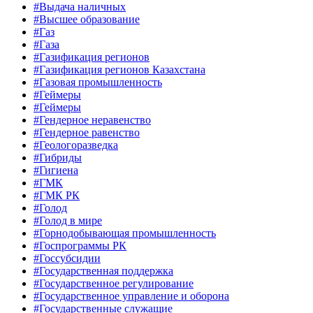
#Выдача наличных
#Высшее образование
#Газ
#Газа
#Газификация регионов
#Газификация регионов Казахстана
#Газовая промышленность
#Геймеры
#Геймеры
#Гендерное неравенство
#Гендерное равенство
#Геологоразведка
#Гибриды
#Гигиена
#ГМК
#ГМК РК
#Голод
#Голод в мире
#Горнодобывающая промышленность
#Госпрограммы РК
#Госсубсидии
#Государственная поддержка
#Государственное регулирование
#Государственное управление и оборона
#Государственные служащие