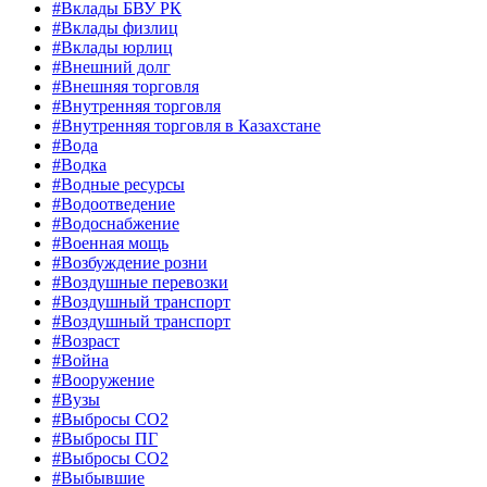
#Вклады БВУ РК
#Вклады физлиц
#Вклады юрлиц
#Внешний долг
#Внешняя торговля
#Внутренняя торговля
#Внутренняя торговля в Казахстане
#Вода
#Водка
#Водные ресурсы
#Водоотведение
#Водоснабжение
#Военная мощь
#Возбуждение розни
#Воздушные перевозки
#Воздушный транспорт
#Воздушный транспорт
#Возраст
#Война
#Вооружение
#Вузы
#Выбросы CO2
#Выбросы ПГ
#Выбросы СО2
#Выбывшие