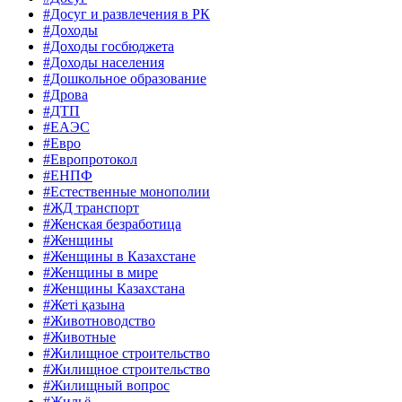
#Досуг и развлечения в РК
#Доходы
#Доходы госбюджета
#Доходы населения
#Дошкольное образование
#Дрова
#ДТП
#ЕАЭС
#Евро
#Европротокол
#ЕНПФ
#Естественные монополии
#ЖД транспорт
#Женская безработица
#Женщины
#Женщины в Казахстане
#Женщины в мире
#Женщины Казахстана
#Жеті қазына
#Животноводство
#Животные
#Жилищное строительство
#Жилищное строительство
#Жилищный вопрос
#Жильё