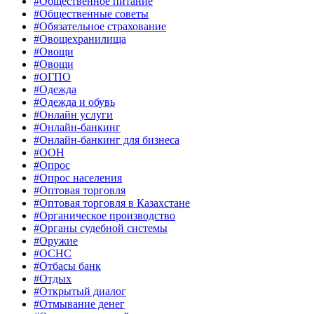
#Общественное питание
#Общественные советы
#Обязательное страхование
#Овощехранилища
#Овощи
#Овощи
#ОГПО
#Одежда
#Одежда и обувь
#Онлайн услуги
#Онлайн-банкинг
#Онлайн-банкинг для бизнеса
#ООН
#Опрос
#Опрос населения
#Оптовая торговля
#Оптовая торговля в Казахстане
#Органическое производство
#Органы судебной системы
#Оружие
#ОСНС
#Отбасы банк
#Отдых
#Открытый диалог
#Отмывание денег