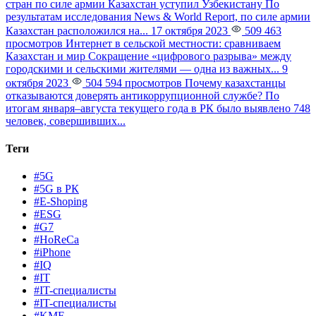
стран по силе армии Казахстан уступил Узбекистану
По
результатам исследования News & World Report, по силе армии
Казахстан расположился на...
17 октября 2023
509 463
просмотров
Интернет в сельской местности: сравниваем
Казахстан и мир
Сокращение «цифрового разрыва» между
городскими и сельскими жителями — одна из важных...
9
октября 2023
504 594 просмотров
Почему казахстанцы
отказываются доверять антикоррупционной службе?
По
итогам января–августа текущего года в РК было выявлено 748
человек, совершивших...
Теги
#5G
#5G в РК
#E-Shoping
#ESG
#G7
#HoReCa
#iPhone
#IQ
#IT
#IT-специалисты
#IT-специалисты
#KMF