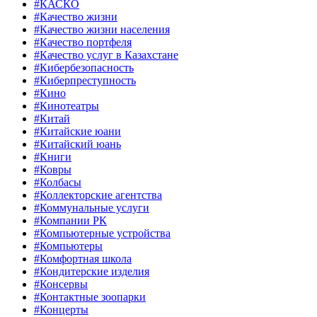
#КАСКО
#Качество жизни
#Качество жизни населения
#Качество портфеля
#Качество услуг в Казахстане
#Кибербезопасность
#Киберпреступность
#Кино
#Кинотеатры
#Китай
#Китайские юани
#Китайский юань
#Книги
#Ковры
#Колбасы
#Коллекторские агентства
#Коммунальные услуги
#Компании РК
#Компьютерные устройства
#Компьютеры
#Комфортная школа
#Кондитерские изделия
#Консервы
#Контактные зоопарки
#Концерты