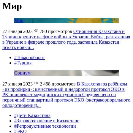
Мир
Мир
27 января 2023
780 просмотров
Отношения Казахстана и
Турции крепнут на фоне войны в Украине
Война, развязанная
в Украине в феврале прошлого года, заставила Казахстан
искать новый...
#Товарооборот
#Турция
Социум
27 января 2023
2 458 просмотров
В Казахстан за ребёнком
«из пробирки»: качественный и недорогой протокол ЭКО в
РК привлекает медицинских туристов
Средняя цена на
первичный стандартный протокол ЭКО (экстракорпорального
оплодотворения)...
#Дети Казахстана
#Здравоохранение в Казахстане
#Репродуктивные технологии
#ЭКО