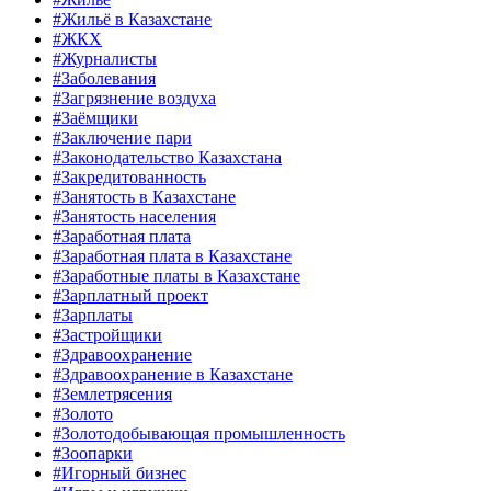
#Жильё в Казахстане
#ЖКХ
#Журналисты
#Заболевания
#Загрязнение воздуха
#Заёмщики
#Заключение пари
#Законодательство Казахстана
#Закредитованность
#Занятость в Казахстане
#Занятость населения
#Заработная плата
#Заработная плата в Казахстане
#Заработные платы в Казахстане
#Зарплатный проект
#Зарплаты
#Застройщики
#Здравоохранение
#Здравоохранение в Казахстане
#Землетрясения
#Золото
#Золотодобывающая промышленность
#Зоопарки
#Игорный бизнес