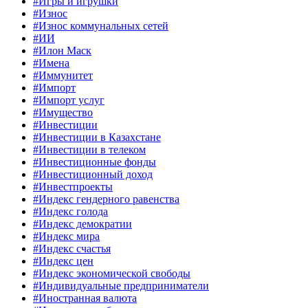
#Игры и игрушки
#Износ
#Износ коммунальных сетей
#ИИ
#Илон Маск
#Имена
#Иммунитет
#Импорт
#Импорт услуг
#Имущество
#Инвестиции
#Инвестиции в Казахстане
#Инвестиции в телеком
#Инвестиционные фонды
#Инвестиционный доход
#Инвестпроекты
#Индекс гендерного равенства
#Индекс голода
#Индекс демократии
#Индекс мира
#Индекс счастья
#Индекс цен
#Индекс экономической свободы
#Индивидуальные предприниматели
#Иностранная валюта