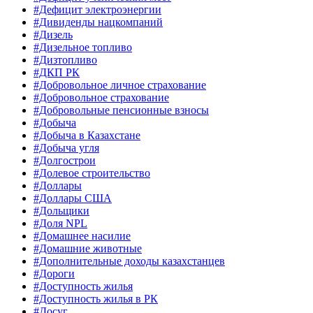
#Дефицит электроэнергии
#Дивиденды нацкомпаний
#Дизель
#Дизельное топливо
#Дизтопливо
#ДКП РК
#Добровольное личное страхование
#Добровольное страхование
#Добровольные пенсионные взносы
#Добыча
#Добыча в Казахстане
#Добыча угля
#Долгострои
#Долевое строительство
#Доллары
#Доллары США
#Дольщики
#Доля NPL
#Домашнее насилие
#Домашние животные
#Дополнительные доходы казахстанцев
#Дороги
#Доступность жилья
#Доступность жилья в РК
#Досуг