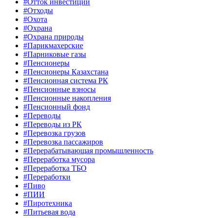
#Отток инвестиций
#Отходы
#Охота
#Охрана
#Охрана природы
#Парикмахерские
#Парниковые газы
#Пенсионеры
#Пенсионеры Казахстана
#Пенсионная система РК
#Пенсионные взносы
#Пенсионные накопления
#Пенсионный фонд
#Переводы
#Переводы из РК
#Перевозка грузов
#Перевозка пассажиров
#Перерабатывающая промышленность
#Переработка мусора
#Переработка ТБО
#Переработки
#Пиво
#ПИИ
#Пиротехника
#Питьевая вода