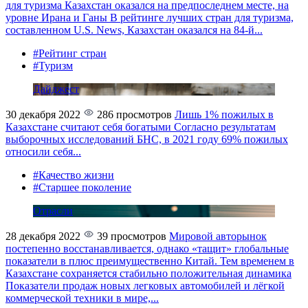
для туризма Казахстан оказался на предпоследнем месте, на
уровне Ирана и Ганы
В рейтинге лучших стран для туризма,
составленном U.S. News, Казахстан оказался на 84-й...
#Рейтинг стран
#Туризм
Дайджест
30 декабря 2022
286 просмотров
Лишь 1% пожилых в
Казахстане считают себя богатыми
Согласно результатам
выборочных исследований БНС, в 2021 году 69% пожилых
относили себя...
#Качество жизни
#Старшее поколение
Отрасли
28 декабря 2022
39 просмотров
Мировой авторынок
постепенно восстанавливается, однако «тащит» глобальные
показатели в плюс преимущественно Китай. Тем временем в
Казахстане сохраняется стабильно положительная динамика
Показатели продаж новых легковых автомобилей и лёгкой
коммерческой техники в мире,...