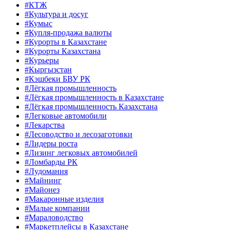
#КТЖ
#Культура и досуг
#Кумыс
#Купля-продажа валюты
#Курорты в Казахстане
#Курорты Казахстана
#Курьеры
#Кыргызстан
#Кэшбеки БВУ РК
#Лёгкая промышленность
#Лёгкая промышленность в Казахстане
#Лёгкая промышленность Казахстана
#Легковые автомобили
#Лекарства
#Лесоводство и лесозаготовки
#Лидеры роста
#Лизинг легковых автомобилей
#Ломбарды РК
#Лудомания
#Майнинг
#Майонез
#Макаронные изделия
#Малые компании
#Мараловодство
#Маркетплейсы в Казахстане