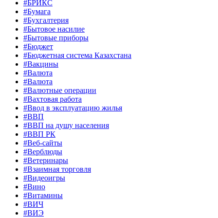
#БРИКС
#Бумага
#Бухгалтерия
#Бытовое насилие
#Бытовые приборы
#Бюджет
#Бюджетная система Казахстана
#Вакцины
#Валюта
#Валюта
#Валютные операции
#Вахтовая работа
#Ввод в эксплуатацию жилья
#ВВП
#ВВП на душу населения
#ВВП РК
#Веб-сайты
#Верблюды
#Ветеринары
#Взаимная торговля
#Видеоигры
#Вино
#Витамины
#ВИЧ
#ВИЭ