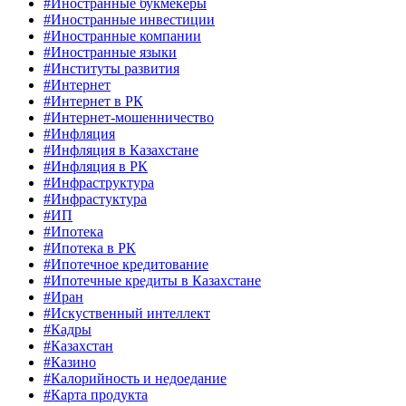
#Иностранные букмекеры
#Иностранные инвестиции
#Иностранные компании
#Иностранные языки
#Институты развития
#Интернет
#Интернет в РК
#Интернет-мошенничество
#Инфляция
#Инфляция в Казахстане
#Инфляция в РК
#Инфраструктура
#Инфрастуктура
#ИП
#Ипотека
#Ипотека в РК
#Ипотечное кредитование
#Ипотечные кредиты в Казахстане
#Иран
#Искуственный интеллект
#Кадры
#Казахстан
#Казино
#Калорийность и недоедание
#Карта продукта