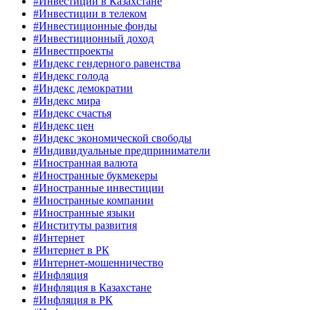
#Инвестиции в Казахстане
#Инвестиции в телеком
#Инвестиционные фонды
#Инвестиционный доход
#Инвестпроекты
#Индекс гендерного равенства
#Индекс голода
#Индекс демократии
#Индекс мира
#Индекс счастья
#Индекс цен
#Индекс экономической свободы
#Индивидуальные предприниматели
#Иностранная валюта
#Иностранные букмекеры
#Иностранные инвестиции
#Иностранные компании
#Иностранные языки
#Институты развития
#Интернет
#Интернет в РК
#Интернет-мошенничество
#Инфляция
#Инфляция в Казахстане
#Инфляция в РК