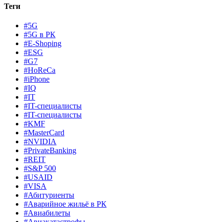
Теги
#5G
#5G в РК
#E-Shoping
#ESG
#G7
#HoReCa
#iPhone
#IQ
#IT
#IT-специалисты
#IT-специалисты
#KMF
#MasterCard
#NVIDIA
#PrivateBanking
#REIT
#S&P 500
#USAID
#VISA
#Абитуриенты
#Аварийное жильё в РК
#Авиабилеты
#Авиакатастрофы