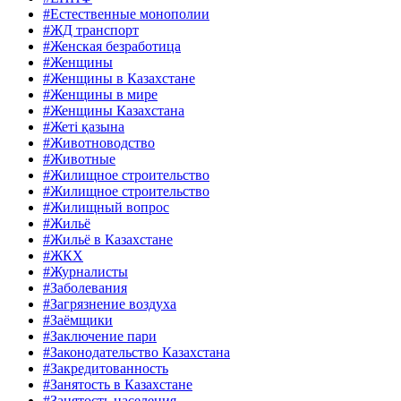
#Естественные монополии
#ЖД транспорт
#Женская безработица
#Женщины
#Женщины в Казахстане
#Женщины в мире
#Женщины Казахстана
#Жеті қазына
#Животноводство
#Животные
#Жилищное строительство
#Жилищное строительство
#Жилищный вопрос
#Жильё
#Жильё в Казахстане
#ЖКХ
#Журналисты
#Заболевания
#Загрязнение воздуха
#Заёмщики
#Заключение пари
#Законодательство Казахстана
#Закредитованность
#Занятость в Казахстане
#Занятость населения