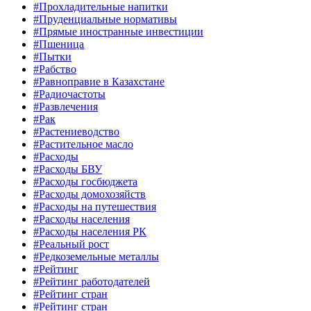
#Прохладительные напитки
#Пруденциальные нормативы
#Прямые иностранные инвестиции
#Пшеница
#Пытки
#Рабство
#Равноправие в Казахстане
#Радиочастоты
#Развлечения
#Рак
#Растениеводство
#Растительное масло
#Расходы
#Расходы БВУ
#Расходы госбюджета
#Расходы домохозяйств
#Расходы на путешествия
#Расходы населения
#Расходы населения РК
#Реальный рост
#Редкоземельные металлы
#Рейтинг
#Рейтинг работодателей
#Рейтинг стран
#Рейтинг стран