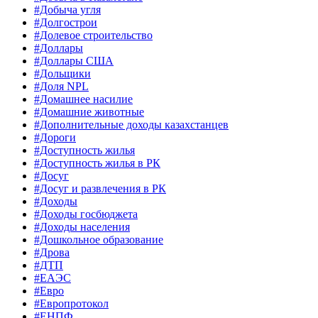
#Добыча угля
#Долгострои
#Долевое строительство
#Доллары
#Доллары США
#Дольщики
#Доля NPL
#Домашнее насилие
#Домашние животные
#Дополнительные доходы казахстанцев
#Дороги
#Доступность жилья
#Доступность жилья в РК
#Досуг
#Досуг и развлечения в РК
#Доходы
#Доходы госбюджета
#Доходы населения
#Дошкольное образование
#Дрова
#ДТП
#ЕАЭС
#Евро
#Европротокол
#ЕНПФ