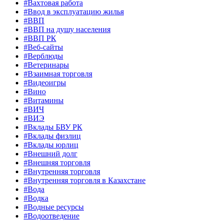
#Вахтовая работа
#Ввод в эксплуатацию жилья
#ВВП
#ВВП на душу населения
#ВВП РК
#Веб-сайты
#Верблюды
#Ветеринары
#Взаимная торговля
#Видеоигры
#Вино
#Витамины
#ВИЧ
#ВИЭ
#Вклады БВУ РК
#Вклады физлиц
#Вклады юрлиц
#Внешний долг
#Внешняя торговля
#Внутренняя торговля
#Внутренняя торговля в Казахстане
#Вода
#Водка
#Водные ресурсы
#Водоотведение