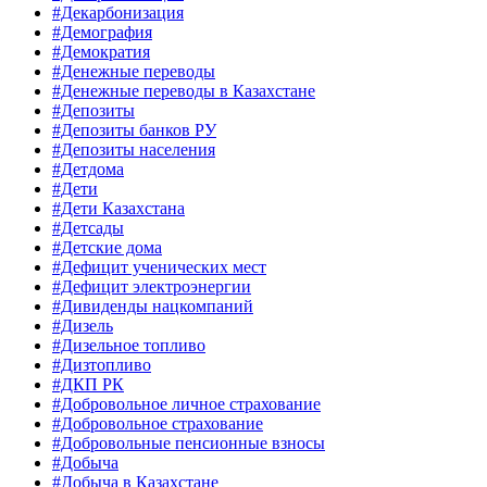
#Декарбонизация
#Демография
#Демократия
#Денежные переводы
#Денежные переводы в Казахстане
#Депозиты
#Депозиты банков РУ
#Депозиты населения
#Детдома
#Дети
#Дети Казахстана
#Детсады
#Детские дома
#Дефицит ученических мест
#Дефицит электроэнергии
#Дивиденды нацкомпаний
#Дизель
#Дизельное топливо
#Дизтопливо
#ДКП РК
#Добровольное личное страхование
#Добровольное страхование
#Добровольные пенсионные взносы
#Добыча
#Добыча в Казахстане