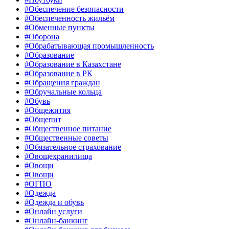
#Обеспечение безопасности
#Обеспеченность жильём
#Обменные пункты
#Оборона
#Обрабатывающая промышленность
#Образование
#Образование в Казахстане
#Образование в РК
#Обращения граждан
#Обручальные кольца
#Обувь
#Общежития
#Общепит
#Общественное питание
#Общественные советы
#Обязательное страхование
#Овощехранилища
#Овощи
#Овощи
#ОГПО
#Одежда
#Одежда и обувь
#Онлайн услуги
#Онлайн-банкинг