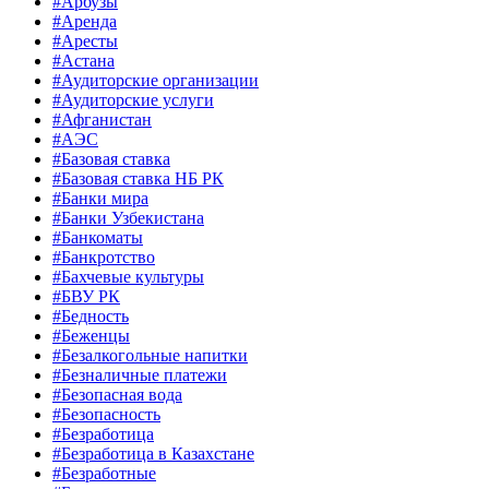
#Арбузы
#Аренда
#Аресты
#Астана
#Аудиторские организации
#Аудиторские услуги
#Афганистан
#АЭС
#Базовая ставка
#Базовая ставка НБ РК
#Банки мира
#Банки Узбекистана
#Банкоматы
#Банкротство
#Бахчевые культуры
#БВУ РК
#Бедность
#Беженцы
#Безалкогольные напитки
#Безналичные платежи
#Безопасная вода
#Безопасность
#Безработица
#Безработица в Казахстане
#Безработные