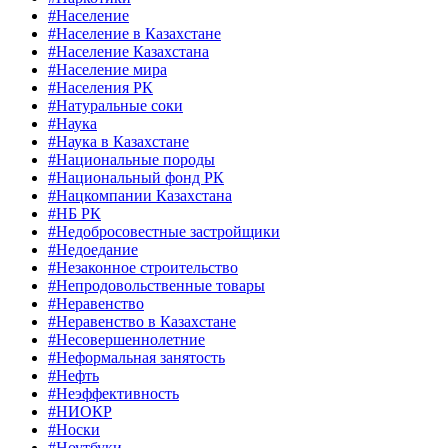
#Население
#Население в Казахстане
#Население Казахстана
#Население мира
#Населения РК
#Натуральные соки
#Наука
#Наука в Казахстане
#Национальные породы
#Национальный фонд РК
#Нацкомпании Казахстана
#НБ РК
#Недобросовестные застройщики
#Недоедание
#Незаконное строительство
#Непродовольственные товары
#Неравенство
#Неравенство в Казахстане
#Несовершеннолетние
#Неформальная занятость
#Нефть
#Неэффективность
#НИОКР
#Носки
#Ноутбуки