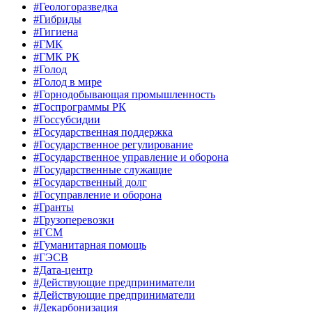
#Геологоразведка
#Гибриды
#Гигиена
#ГМК
#ГМК РК
#Голод
#Голод в мире
#Горнодобывающая промышленность
#Госпрограммы РК
#Госсубсидии
#Государственная поддержка
#Государственное регулирование
#Государственное управление и оборона
#Государственные служащие
#Государственный долг
#Госуправление и оборона
#Гранты
#Грузоперевозки
#ГСМ
#Гуманитарная помощь
#ГЭСВ
#Дата-центр
#Действующие предприниматели
#Действующие предприниматели
#Декарбонизация