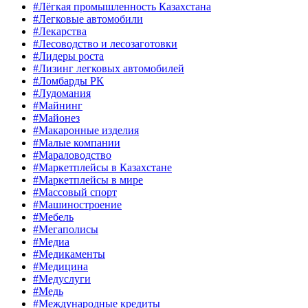
#Лёгкая промышленность Казахстана
#Легковые автомобили
#Лекарства
#Лесоводство и лесозаготовки
#Лидеры роста
#Лизинг легковых автомобилей
#Ломбарды РК
#Лудомания
#Майнинг
#Майонез
#Макаронные изделия
#Малые компании
#Мараловодство
#Маркетплейсы в Казахстане
#Маркетплейсы в мире
#Массовый спорт
#Машиностроение
#Мебель
#Мегаполисы
#Медиа
#Медикаменты
#Медицина
#Медуслуги
#Медь
#Международные кредиты