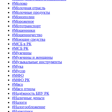
#Молоко
#Молочная отрасль
#Молочные продукты
#Монополии
#Мороженое
#Мототранспорт
#Мошенники
#Мошенничество
#Моющие средства
#МСБ в РК
#МСБ РК
#Мужчины
#Мужчины и женщины
#Музыкальные инструменты
#Мука
#Мусор
#МФО
#МФО РК
#Мясо
#Мясо птицы
#Надёжность БВУ РК
#Наличные деньги
#Налоги
#Налогообложение
#Наркотики