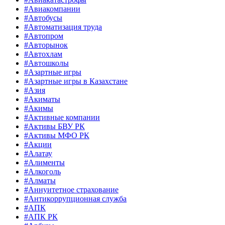
#Авиакомпании
#Автобусы
#Автоматизация труда
#Автопром
#Авторынок
#Автохлам
#Автошколы
#Азартные игры
#Азартные игры в Казахстане
#Азия
#Акиматы
#Акимы
#Активные компании
#Активы БВУ РК
#Активы МФО РК
#Акции
#Алатау
#Алименты
#Алкоголь
#Алматы
#Аннуитетное страхование
#Антикоррупционная служба
#АПК
#АПК РК