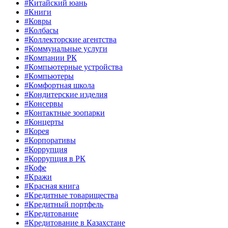
#Китайский юань
#Книги
#Ковры
#Колбасы
#Коллекторские агентства
#Коммунальные услуги
#Компании РК
#Компьютерные устройства
#Компьютеры
#Комфортная школа
#Кондитерские изделия
#Консервы
#Контактные зоопарки
#Концерты
#Корея
#Корпоративы
#Коррупция
#Коррупция в РК
#Кофе
#Кражи
#Красная книга
#Кредитные товарищества
#Кредитный портфель
#Кредитование
#Кредитование в Казахстане