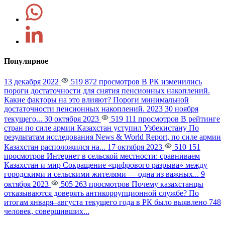
Популярное
13 декабря 2022
519 872 просмотров
В РК изменились
пороги достаточности для снятия пенсионных накоплений.
Какие факторы на это влияют?
Пороги минимальной
достаточности пенсионных накоплений. 2023 30 ноября
текущего...
30 октября 2023
519 111 просмотров
В рейтинге
стран по силе армии Казахстан уступил Узбекистану
По
результатам исследования News & World Report, по силе армии
Казахстан расположился на...
17 октября 2023
510 151
просмотров
Интернет в сельской местности: сравниваем
Казахстан и мир
Сокращение «цифрового разрыва» между
городскими и сельскими жителями — одна из важных...
9
октября 2023
505 263 просмотров
Почему казахстанцы
отказываются доверять антикоррупционной службе?
По
итогам января–августа текущего года в РК было выявлено 748
человек, совершивших...