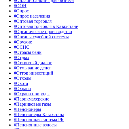
#Онлайн-банкинг для бизнеса
#ООН
#Опрос
#Опрос населения
#Оптовая торговля
#Оптовая торговля в Казахстане
#Органическое производство
#Органы судебной системы
#Оружие
#ОСНС
#Отбасы банк
#Отдых
#Открытый диалог
#Отмывание денег
#Отток инвестиций
#Отходы
#Охота
#Охрана
#Охрана природы
#Парикмахерские
#Парниковые газы
#Пенсионеры
#Пенсионеры Казахстана
#Пенсионная система РК
#Пенсионные взносы