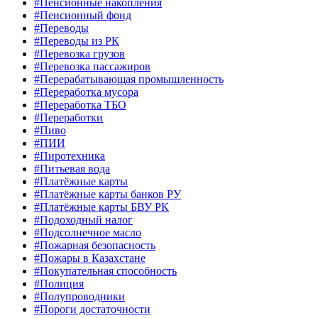
#Пенсионные накопления
#Пенсионный фонд
#Переводы
#Переводы из РК
#Перевозка грузов
#Перевозка пассажиров
#Перерабатывающая промышленность
#Переработка мусора
#Переработка ТБО
#Переработки
#Пиво
#ПИИ
#Пиротехника
#Питьевая вода
#Платёжные карты
#Платёжные карты банков РУ
#Платёжные карты БВУ РК
#Подоходный налог
#Подсолнечное масло
#Пожарная безопасность
#Пожары в Казахстане
#Покупательная способность
#Полиция
#Полупроводники
#Пороги достаточности