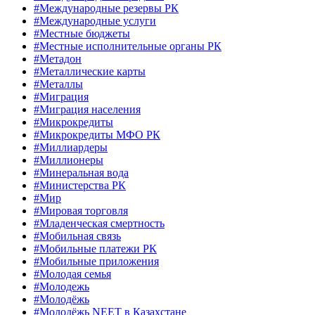
#Международные резервы РК
#Международные услуги
#Местные бюджеты
#Местные исполнительные органы РК
#Метадон
#Металлические карты
#Металлы
#Миграция
#Миграция населения
#Микрокредиты
#Микрокредиты МФО РК
#Миллиардеры
#Миллионеры
#Минеральная вода
#Министерства РК
#Мир
#Мировая торговля
#Младенческая смертность
#Мобильная связь
#Мобильные платежи РК
#Мобильные приложения
#Молодая семья
#Молодежь
#Молодёжь
#Молодёжь NEET в Казахстане