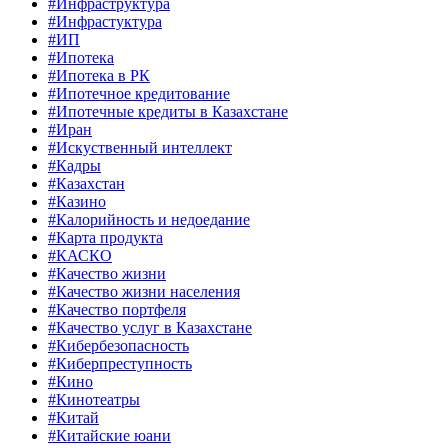
#Инфраструктура
#Инфрастуктура
#ИП
#Ипотека
#Ипотека в РК
#Ипотечное кредитование
#Ипотечные кредиты в Казахстане
#Иран
#Искуственный интеллект
#Кадры
#Казахстан
#Казино
#Калорийность и недоедание
#Карта продукта
#КАСКО
#Качество жизни
#Качество жизни населения
#Качество портфеля
#Качество услуг в Казахстане
#Кибербезопасность
#Киберпреступность
#Кино
#Кинотеатры
#Китай
#Китайские юани