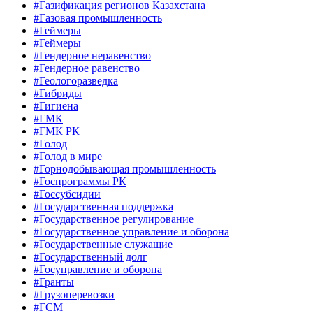
#Газификация регионов Казахстана
#Газовая промышленность
#Геймеры
#Геймеры
#Гендерное неравенство
#Гендерное равенство
#Геологоразведка
#Гибриды
#Гигиена
#ГМК
#ГМК РК
#Голод
#Голод в мире
#Горнодобывающая промышленность
#Госпрограммы РК
#Госсубсидии
#Государственная поддержка
#Государственное регулирование
#Государственное управление и оборона
#Государственные служащие
#Государственный долг
#Госуправление и оборона
#Гранты
#Грузоперевозки
#ГСМ