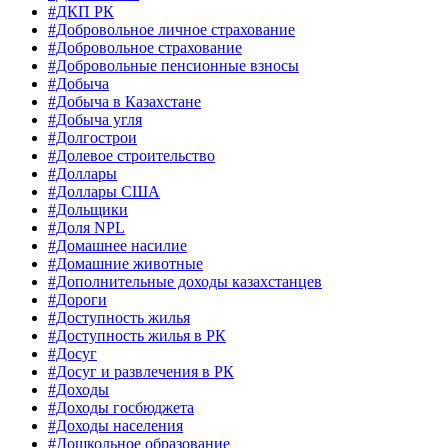
#ДКП РК
#Добровольное личное страхование
#Добровольное страхование
#Добровольные пенсионные взносы
#Добыча
#Добыча в Казахстане
#Добыча угля
#Долгострои
#Долевое строительство
#Доллары
#Доллары США
#Дольщики
#Доля NPL
#Домашнее насилие
#Домашние животные
#Дополнительные доходы казахстанцев
#Дороги
#Доступность жилья
#Доступность жилья в РК
#Досуг
#Досуг и развлечения в РК
#Доходы
#Доходы госбюджета
#Доходы населения
#Дошкольное образование