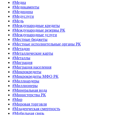
#Медиа
#Медикаменты
#Медицина
#Медуслуги
#Медь
#Международные кредиты
#Международные резервы РК
#Международные услуги
#Местные бюджеты
#Местные исполнительные органы РК
#Метадон
#Металлические карты
#Металлы
#Миграция
#Миграция населения
#Микрокредиты
#Микрокредиты МФО РК
#Миллиардеры
#Миллионеры
#Минеральная вода
#Министерства РК
#Мир
#Мировая торговля
#Младенческая смертность
#Мобильная связь