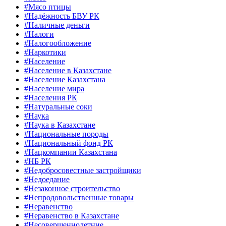
#Мясо птицы
#Надёжность БВУ РК
#Наличные деньги
#Налоги
#Налогообложение
#Наркотики
#Население
#Население в Казахстане
#Население Казахстана
#Население мира
#Населения РК
#Натуральные соки
#Наука
#Наука в Казахстане
#Национальные породы
#Национальный фонд РК
#Нацкомпании Казахстана
#НБ РК
#Недобросовестные застройщики
#Недоедание
#Незаконное строительство
#Непродовольственные товары
#Неравенство
#Неравенство в Казахстане
#Несовершеннолетние