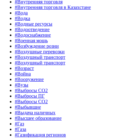
#Внутренняя торговля
#Внутренняя торговля в Казахстане
#Вода
#Водка
#Водные ресурсы
#Водоотведение
#Водоснабжение
#Военная мощь
#Возбуждение розни
#Воздушные перевозки
#Воздушный транспорт
#Воздушный транспорт
#Возраст
#Война
#Вооружение
#Вузы
#Выбросы CO2
#Выбросы ПГ
#Выбросы СО2
#Выбывшие
#Выдача наличных
#Высшее образование
#Газ
#Газа
#Газификация регионов