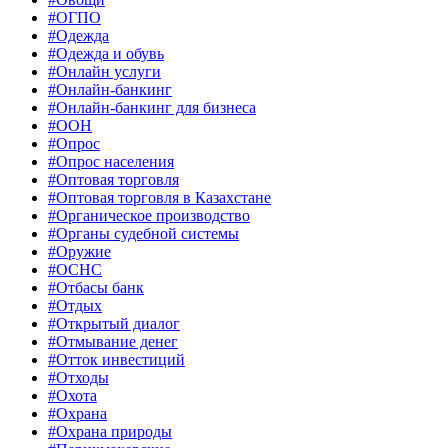
#ОГПО
#Одежда
#Одежда и обувь
#Онлайн услуги
#Онлайн-банкинг
#Онлайн-банкинг для бизнеса
#ООН
#Опрос
#Опрос населения
#Оптовая торговля
#Оптовая торговля в Казахстане
#Органическое производство
#Органы судебной системы
#Оружие
#ОСНС
#Отбасы банк
#Отдых
#Открытый диалог
#Отмывание денег
#Отток инвестиций
#Отходы
#Охота
#Охрана
#Охрана природы