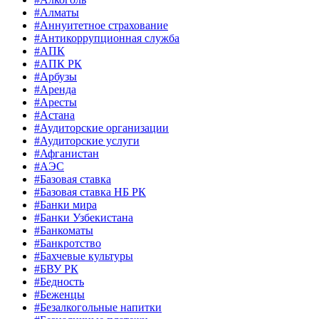
#Алматы
#Аннуитетное страхование
#Антикоррупционная служба
#АПК
#АПК РК
#Арбузы
#Аренда
#Аресты
#Астана
#Аудиторские организации
#Аудиторские услуги
#Афганистан
#АЭС
#Базовая ставка
#Базовая ставка НБ РК
#Банки мира
#Банки Узбекистана
#Банкоматы
#Банкротство
#Бахчевые культуры
#БВУ РК
#Бедность
#Беженцы
#Безалкогольные напитки