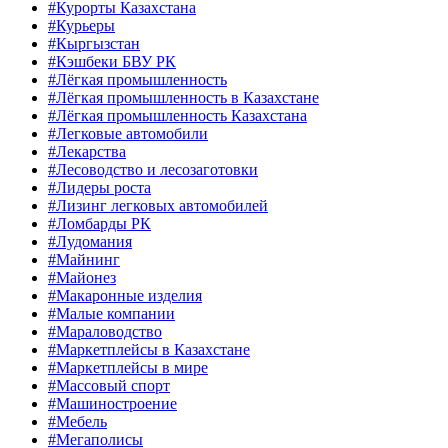
#Курорты Казахстана
#Курьеры
#Кыргызстан
#Кэшбеки БВУ РК
#Лёгкая промышленность
#Лёгкая промышленность в Казахстане
#Лёгкая промышленность Казахстана
#Легковые автомобили
#Лекарства
#Лесоводство и лесозаготовки
#Лидеры роста
#Лизинг легковых автомобилей
#Ломбарды РК
#Лудомания
#Майнинг
#Майонез
#Макаронные изделия
#Малые компании
#Мараловодство
#Маркетплейсы в Казахстане
#Маркетплейсы в мире
#Массовый спорт
#Машиностроение
#Мебель
#Мегаполисы