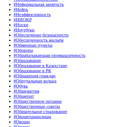
#Неформальная занятость
#Нефть
#Неэффективность
#НИОКР
#Носки
#Ноутбуки
#Обеспечение безопасности
#Обеспеченность жильём
#Обменные пункты
#Оборона
#Обрабатывающая промышленность
#Образование
#Образование в Казахстане
#Образование в РК
#Обращения граждан
#Обручальные кольца
#Обувь
#Общежития
#Общепит
#Общественное питание
#Общественные советы
#Обязательное страхование
#Овощехранилища
#Овощи
#Овощи