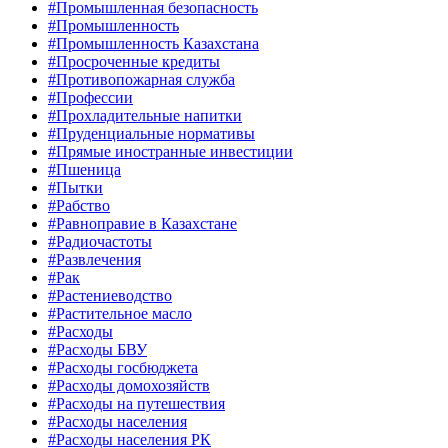
#Промышленная безопасность
#Промышленность
#Промышленность Казахстана
#Просроченные кредиты
#Противопожарная служба
#Профессии
#Прохладительные напитки
#Пруденциальные нормативы
#Прямые иностранные инвестиции
#Пшеница
#Пытки
#Рабство
#Равноправие в Казахстане
#Радиочастоты
#Развлечения
#Рак
#Растениеводство
#Растительное масло
#Расходы
#Расходы БВУ
#Расходы госбюджета
#Расходы домохозяйств
#Расходы на путешествия
#Расходы населения
#Расходы населения РК