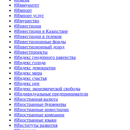
#Иммунитет
#Импорт
#Импорт услуг
#Имущество
#Инвестиции
#Инвестиции в Казахстане
#Инвестиции в телеком
#Инвестиционные фонды
#Инвестиционный доход
#Инвестпроекты
#Индекс гендерного равенства
#Индекс голода
#Индекс демократии
#Индекс мира
#Индекс счастья
#Индекс цен
#Индекс экономической свободы
#Индивидуальные предприниматели
#Иностранная валюта
#Иностранные букмекеры
#Иностранные инвестиции
#Иностранные компании
#Иностранные языки
#Институты развития