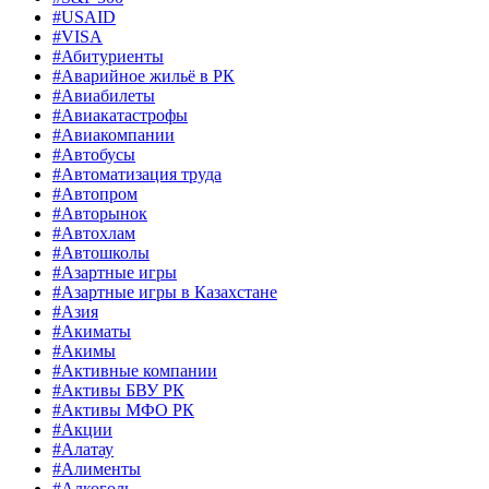
#USAID
#VISA
#Абитуриенты
#Аварийное жильё в РК
#Авиабилеты
#Авиакатастрофы
#Авиакомпании
#Автобусы
#Автоматизация труда
#Автопром
#Авторынок
#Автохлам
#Автошколы
#Азартные игры
#Азартные игры в Казахстане
#Азия
#Акиматы
#Акимы
#Активные компании
#Активы БВУ РК
#Активы МФО РК
#Акции
#Алатау
#Алименты
#Алкоголь