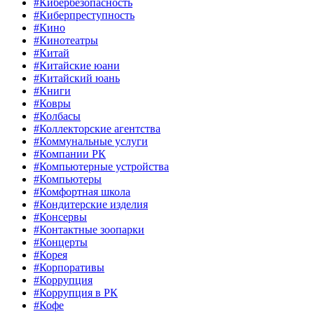
#Кибербезопасность
#Киберпреступность
#Кино
#Кинотеатры
#Китай
#Китайские юани
#Китайский юань
#Книги
#Ковры
#Колбасы
#Коллекторские агентства
#Коммунальные услуги
#Компании РК
#Компьютерные устройства
#Компьютеры
#Комфортная школа
#Кондитерские изделия
#Консервы
#Контактные зоопарки
#Концерты
#Корея
#Корпоративы
#Коррупция
#Коррупция в РК
#Кофе