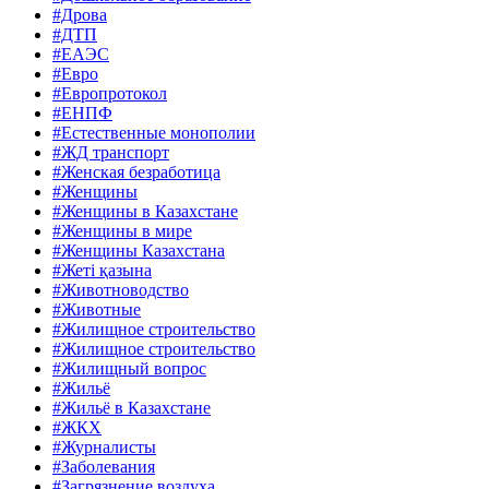
#Дрова
#ДТП
#ЕАЭС
#Евро
#Европротокол
#ЕНПФ
#Естественные монополии
#ЖД транспорт
#Женская безработица
#Женщины
#Женщины в Казахстане
#Женщины в мире
#Женщины Казахстана
#Жеті қазына
#Животноводство
#Животные
#Жилищное строительство
#Жилищное строительство
#Жилищный вопрос
#Жильё
#Жильё в Казахстане
#ЖКХ
#Журналисты
#Заболевания
#Загрязнение воздуха