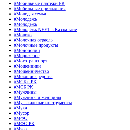
#Мобильные платежи РК
#Мобильные приложения
#Молодая семья
#Молодежь
#Молодёжь
#Молодёжь NEET в Казахстане
#Молоко
#Молочная отрасль
#Молочные продукты
#Монополии
#Мороженое
#Мототранспорт
#Мошенники
#Мошенничество
#Моющие средства
#МСБ в РК
#МСБ РК
#Мужчины
#Мужчины и женщины
#Музыкальные инструменты
#Мука
#Мусор
#МФО
#МФО РК
#Мясо