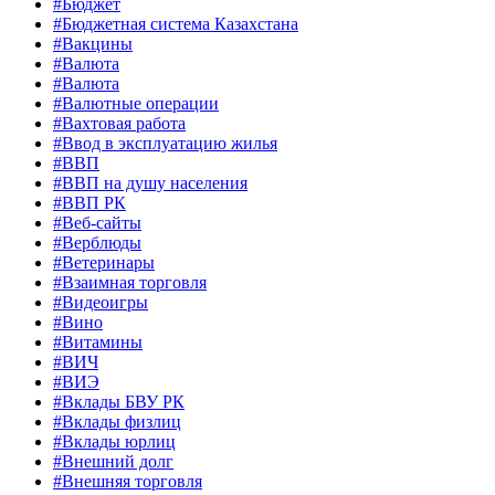
#Бюджет
#Бюджетная система Казахстана
#Вакцины
#Валюта
#Валюта
#Валютные операции
#Вахтовая работа
#Ввод в эксплуатацию жилья
#ВВП
#ВВП на душу населения
#ВВП РК
#Веб-сайты
#Верблюды
#Ветеринары
#Взаимная торговля
#Видеоигры
#Вино
#Витамины
#ВИЧ
#ВИЭ
#Вклады БВУ РК
#Вклады физлиц
#Вклады юрлиц
#Внешний долг
#Внешняя торговля