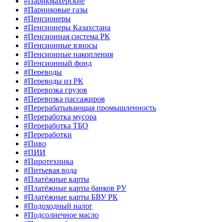
#Парикмахерские
#Парниковые газы
#Пенсионеры
#Пенсионеры Казахстана
#Пенсионная система РК
#Пенсионные взносы
#Пенсионные накопления
#Пенсионный фонд
#Переводы
#Переводы из РК
#Перевозка грузов
#Перевозка пассажиров
#Перерабатывающая промышленность
#Переработка мусора
#Переработка ТБО
#Переработки
#Пиво
#ПИИ
#Пиротехника
#Питьевая вода
#Платёжные карты
#Платёжные карты банков РУ
#Платёжные карты БВУ РК
#Подоходный налог
#Подсолнечное масло