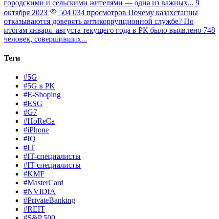
городскими и сельскими жителями — одна из важных...
9
октября 2023
504 034 просмотров
Почему казахстанцы
отказываются доверять антикоррупционной службе?
По
итогам января–августа текущего года в РК было выявлено 748
человек, совершивших...
Теги
#5G
#5G в РК
#E-Shoping
#ESG
#G7
#HoReCa
#iPhone
#IQ
#IT
#IT-специалисты
#IT-специалисты
#KMF
#MasterCard
#NVIDIA
#PrivateBanking
#REIT
#S&P 500