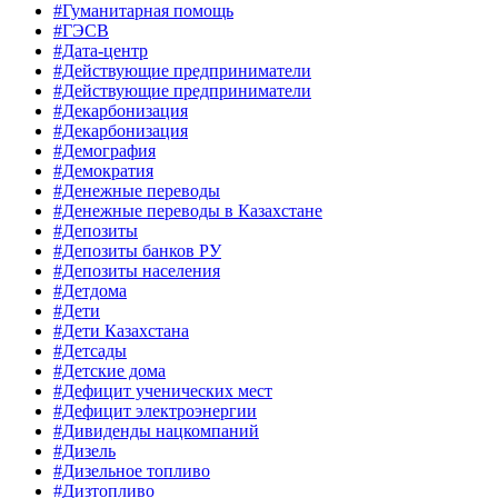
#Гуманитарная помощь
#ГЭСВ
#Дата-центр
#Действующие предприниматели
#Действующие предприниматели
#Декарбонизация
#Декарбонизация
#Демография
#Демократия
#Денежные переводы
#Денежные переводы в Казахстане
#Депозиты
#Депозиты банков РУ
#Депозиты населения
#Детдома
#Дети
#Дети Казахстана
#Детсады
#Детские дома
#Дефицит ученических мест
#Дефицит электроэнергии
#Дивиденды нацкомпаний
#Дизель
#Дизельное топливо
#Дизтопливо