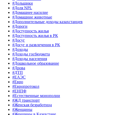
#Дольщики
#Доля NPL
#Домашнее насилие
#Домашние животные
#Дополнительные доходы казахстанцев
#Дороги
#Доступность жилья
#Доступность жилья в РК
#Досуг
#Досуг и развлечения в РК
#Доходы
#Доходы госбюджета
#Доходы населения
#Дошкольное образование
#Дрова
#ДТП
#ЕАЭС
#Евро
#Европротокол
#ЕНПФ
#Естественные монополии
#ЖД транспорт
#Женская безработица
#Женщины
#Женщины в Казахстане