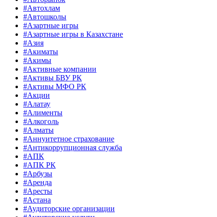
#Автохлам
#Автошколы
#Азартные игры
#Азартные игры в Казахстане
#Азия
#Акиматы
#Акимы
#Активные компании
#Активы БВУ РК
#Активы МФО РК
#Акции
#Алатау
#Алименты
#Алкоголь
#Алматы
#Аннуитетное страхование
#Антикоррупционная служба
#АПК
#АПК РК
#Арбузы
#Аренда
#Аресты
#Астана
#Аудиторские организации