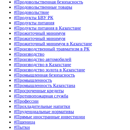
#Продовольственная безопасность
#Продовольственные товары
#Продовольствие
#Продукты БВУ РК
#Продукты питания
#Продукты питания в Казахстане
#Прожиточный минимум
#Прожиточный минимум
#Прожиточный минимум в Казахстане
#Производственный травматизм в РК
#Производство
#Производство автомобилей
#Производство в Казахстане
#Производство золота в Казахстане
#Промышленная безопасность
#Промышленность
#Промышленность Казахстана
#Просроченные кредиты
#Противопожарная служба
#Профессии
#Прохладительные напитки
#Пруденциальные нормативы
#Прямые иностранные инвестиции
#Пшеница
#Пытки