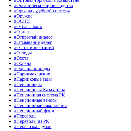
#Оптовая торговля в Казахстане
#Органическое производство
#Органы судебной системы
#Оружие
#ОСНС
#Отбасы банк
#Отдых
#Открытый диалог
#Отмывание денег
#Отток инвестиций
#Отходы
#Охота
#Охрана
#Охрана природы
#Парикмахерские
#Парниковые газы
#Пенсионеры
#Пенсионеры Казахстана
#Пенсионная система РК
#Пенсионные взносы
#Пенсионные накопления
#Пенсионный фонд
#Переводы
#Переводы из РК
#Перевозка грузов