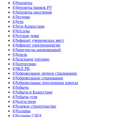
#Депозиты
#Депозиты банков РУ
#Депозиты населения
#Детдома
#Дети
#Дети Казахстана
#Детсады
#Детские дома
#Дефицит ученических мест
#Дефицит электроэнергии
#Дивиденды нацкомпаний
#Дизель
#Дизельное топливо
#Дизтопливо
#ДКП РК
#Добровольное личное страхование
#Добровольное страхование
#Добровольные пенсионные взносы
#Добыча
#Добыча в Казахстане
#Добыча угля
#Долгострои
#Долевое строительство
#Доллары
#Доллары США