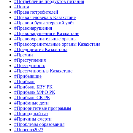
#Потребление продуктов питания
#Почта
#Права потребителей
#Права человека в Казахстане
#Право и бухгалтерский учёт
#Правонарушения
#Правонарушения в Казахстане
#Правоохранительные органы
#Правоохранительные органы Казахстана
#Предприятия Казахстана
#Премии
#Преступления
#Преступность
#Преступность в Казахстане
#Прибывшие
#Прибыль
#Прибыль БВУ РК
#Прибыль МФО РК
#Прибыль СК РК
#Приёмные дети
#Приоритетные программы
#Природный газ
#Причины смерти
#Проблемы образования
#Прогноз2023