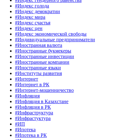
#Индекс гендерного равенства
#Индекс голода
#Индекс демократии
#Индекс мира
#Индекс счастья
#Индекс цен
#Индекс экономической свободы
#Индивидуальные предприниматели
#Иностранная валюта
#Иностранные букмекеры
#Иностранные инвестиции
#Иностранные компании
#Иностранные языки
#Институты развития
#Интернет
#Интернет в РК
#Интернет-мошенничество
#Инфляция
#Инфляция в Казахстане
#Инфляция в РК
#Инфраструктура
#Инфрастуктура
#ИП
#Ипотека
#Ипотека в РК