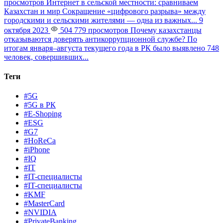
просмотров
Интернет в сельской местности: сравниваем
Казахстан и мир
Сокращение «цифрового разрыва» между
городскими и сельскими жителями — одна из важных...
9
октября 2023
504 779 просмотров
Почему казахстанцы
отказываются доверять антикоррупционной службе?
По
итогам января–августа текущего года в РК было выявлено 748
человек, совершивших...
Теги
#5G
#5G в РК
#E-Shoping
#ESG
#G7
#HoReCa
#iPhone
#IQ
#IT
#IT-специалисты
#IT-специалисты
#KMF
#MasterCard
#NVIDIA
#PrivateBanking