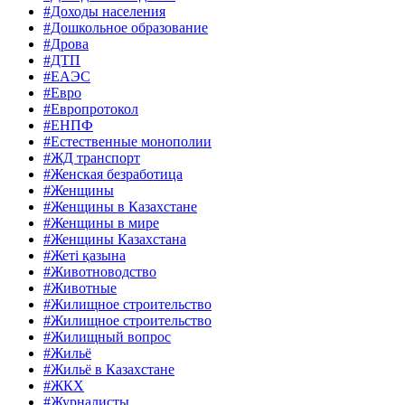
#Доходы населения
#Дошкольное образование
#Дрова
#ДТП
#ЕАЭС
#Евро
#Европротокол
#ЕНПФ
#Естественные монополии
#ЖД транспорт
#Женская безработица
#Женщины
#Женщины в Казахстане
#Женщины в мире
#Женщины Казахстана
#Жеті қазына
#Животноводство
#Животные
#Жилищное строительство
#Жилищное строительство
#Жилищный вопрос
#Жильё
#Жильё в Казахстане
#ЖКХ
#Журналисты