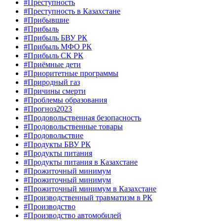
#Преступность
#Преступность в Казахстане
#Прибывшие
#Прибыль
#Прибыль БВУ РК
#Прибыль МФО РК
#Прибыль СК РК
#Приёмные дети
#Приоритетные программы
#Природный газ
#Причины смерти
#Проблемы образования
#Прогноз2023
#Продовольственная безопасность
#Продовольственные товары
#Продовольствие
#Продукты БВУ РК
#Продукты питания
#Продукты питания в Казахстане
#Прожиточный минимум
#Прожиточный минимум
#Прожиточный минимум в Казахстане
#Производственный травматизм в РК
#Производство
#Производство автомобилей