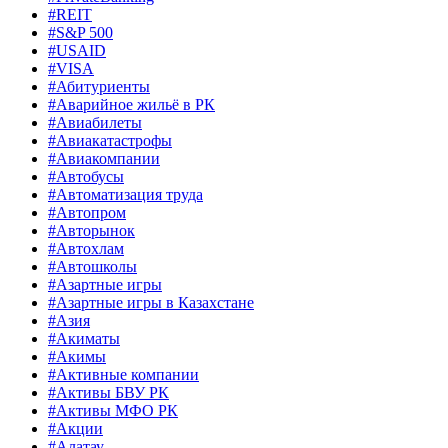
#REIT
#S&P 500
#USAID
#VISA
#Абитуриенты
#Аварийное жильё в РК
#Авиабилеты
#Авиакатастрофы
#Авиакомпании
#Автобусы
#Автоматизация труда
#Автопром
#Авторынок
#Автохлам
#Автошколы
#Азартные игры
#Азартные игры в Казахстане
#Азия
#Акиматы
#Акимы
#Активные компании
#Активы БВУ РК
#Активы МФО РК
#Акции
#Алатау