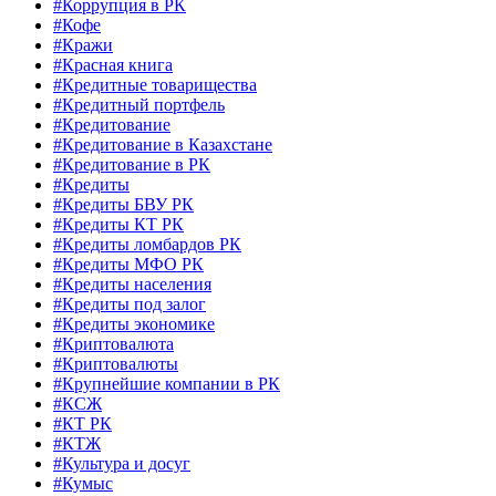
#Коррупция в РК
#Кофе
#Кражи
#Красная книга
#Кредитные товарищества
#Кредитный портфель
#Кредитование
#Кредитование в Казахстане
#Кредитование в РК
#Кредиты
#Кредиты БВУ РК
#Кредиты КТ РК
#Кредиты ломбардов РК
#Кредиты МФО РК
#Кредиты населения
#Кредиты под залог
#Кредиты экономике
#Криптовалюта
#Криптовалюты
#Крупнейшие компании в РК
#КСЖ
#КТ РК
#КТЖ
#Культура и досуг
#Кумыс