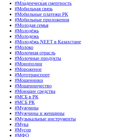
#Младенческая смертность
#Мобильная связь
#Мобильные платежи РК
#Мобильные приложения
#Молодая семья
#Молодёжь
#Молодежь
#Молодёжь NEET в Казахстане
#Молоко
#Молочная отрасль
#Молочные продукты
#Монополии
#Мороженое
#Мототранспорт
#Мошенники
#Мошенничество
#Моющие средства
#МСБ в РК
#МСБ РК
#Мужчины
#Мужчины и женщины
#Музыкальные инструменты
#Мука
#Мусор
#МФО