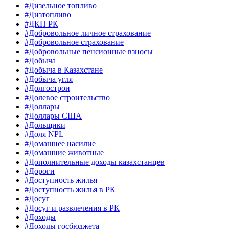
#Дизельное топливо
#Дизтопливо
#ДКП РК
#Добровольное личное страхование
#Добровольное страхование
#Добровольные пенсионные взносы
#Добыча
#Добыча в Казахстане
#Добыча угля
#Долгострои
#Долевое строительство
#Доллары
#Доллары США
#Дольщики
#Доля NPL
#Домашнее насилие
#Домашние животные
#Дополнительные доходы казахстанцев
#Дороги
#Доступность жилья
#Доступность жилья в РК
#Досуг
#Досуг и развлечения в РК
#Доходы
#Доходы госбюджета