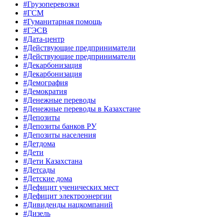
#Грузоперевозки
#ГСМ
#Гуманитарная помощь
#ГЭСВ
#Дата-центр
#Действующие предприниматели
#Действующие предприниматели
#Декарбонизация
#Декарбонизация
#Демография
#Демократия
#Денежные переводы
#Денежные переводы в Казахстане
#Депозиты
#Депозиты банков РУ
#Депозиты населения
#Детдома
#Дети
#Дети Казахстана
#Детсады
#Детские дома
#Дефицит ученических мест
#Дефицит электроэнергии
#Дивиденды нацкомпаний
#Дизель