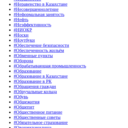
#Неравенство в Казахстане
#Несовершеннолетние
#Неформальная занятость
#Нефть
#Неэффективность
#НИОКР
#Носки
#Ноутбуки
#Обеспечение безопасности
#Обеспеченность жильём
#Обменные пункты
#Оборона
#Обрабатывающая промышленность
#Образование
#Образование в Казахстане
#Образование в РК
#Обращения граждан
#Обручальные кольца
#Обувь
#Общежития
#Общепит
#Общественное питание
#Общественные советы
#Обязательное страхование
#Овощехранилища