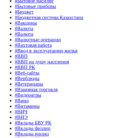
#Бытовое насилие
#Бытовые приборы
#Бюджет
#Бюджетная система Казахстана
#Вакцины
#Валюта
#Валюта
#Валютные операции
#Вахтовая работа
#Ввод в эксплуатацию жилья
#ВВП
#ВВП на душу населения
#ВВП РК
#Веб-сайты
#Верблюды
#Ветеринары
#Взаимная торговля
#Видеоигры
#Вино
#Витамины
#ВИЧ
#ВИЭ
#Вклады БВУ РК
#Вклады физлиц
#Вклады юрлиц