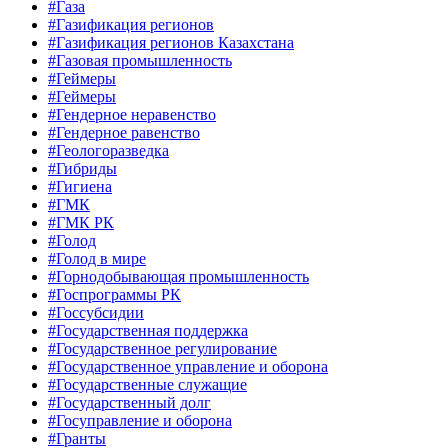
#Газа
#Газификация регионов
#Газификация регионов Казахстана
#Газовая промышленность
#Геймеры
#Геймеры
#Гендерное неравенство
#Гендерное равенство
#Геологоразведка
#Гибриды
#Гигиена
#ГМК
#ГМК РК
#Голод
#Голод в мире
#Горнодобывающая промышленность
#Госпрограммы РК
#Госсубсидии
#Государственная поддержка
#Государственное регулирование
#Государственное управление и оборона
#Государственные служащие
#Государственный долг
#Госуправление и оборона
#Гранты