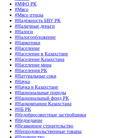
#МФО РК
#Мясо
#Мясо птицы
#Надёжность БВУ РК
#Наличные деньги
#Налоги
#Налогообложение
#Наркотики
#Население
#Население в Казахстане
#Население Казахстана
#Население мира
#Населения РК
#Натуральные соки
#Наука
#Наука в Казахстане
#Национальные породы
#Национальный фонд РК
#Нацкомпании Казахстана
#НБ РК
#Недобросовестные застройщики
#Недоедание
#Незаконное строительство
#Непродовольственные товары
#Неравенство