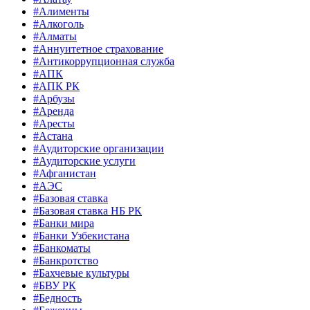
#Алименты
#Алкоголь
#Алматы
#Аннуитетное страхование
#Антикоррупционная служба
#АПК
#АПК РК
#Арбузы
#Аренда
#Аресты
#Астана
#Аудиторские организации
#Аудиторские услуги
#Афганистан
#АЭС
#Базовая ставка
#Базовая ставка НБ РК
#Банки мира
#Банки Узбекистана
#Банкоматы
#Банкротство
#Бахчевые культуры
#БВУ РК
#Бедность