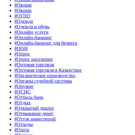
#Овощи
#Овощи
#ОГПО
#Одежда
#Одежда и обувь
#Онлайн услуги
#Онлайн-банкинг
#Онлайн-банкинг для бизнеса
#ООН
#Опрос
#Опрос населения
#Оптовая торговля
#Оптовая торговля в Казахстане
#Органическое производство
#Органы судебной системы
#Оружие
#ОСНС
#Отбасы банк
#Отдых
#Открытый диалог
#Отмывание денег
#Отток инвестиций
#Отходы
#Охота