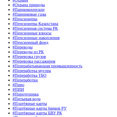
#Охрана
#Охрана природы
#Парикмахерские
#Парниковые газы
#Пенсионеры
#Пенсионеры Казахстана
#Пенсионная система РК
#Пенсионные взносы
#Пенсионные накопления
#Пенсионный фонд
#Переводы
#Переводы из РК
#Перевозка грузов
#Перевозка пассажиров
#Перерабатывающая промышленность
#Переработка мусора
#Переработка ТБО
#Переработки
#Пиво
#ПИИ
#Пиротехника
#Питьевая вода
#Платёжные карты
#Платёжные карты банков РУ
#Платёжные карты БВУ РК