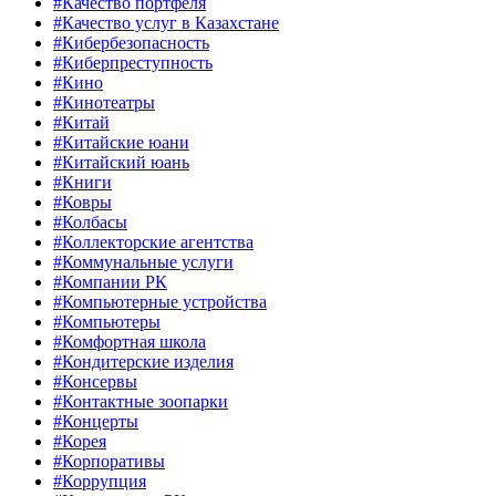
#Качество портфеля
#Качество услуг в Казахстане
#Кибербезопасность
#Киберпреступность
#Кино
#Кинотеатры
#Китай
#Китайские юани
#Китайский юань
#Книги
#Ковры
#Колбасы
#Коллекторские агентства
#Коммунальные услуги
#Компании РК
#Компьютерные устройства
#Компьютеры
#Комфортная школа
#Кондитерские изделия
#Консервы
#Контактные зоопарки
#Концерты
#Корея
#Корпоративы
#Коррупция