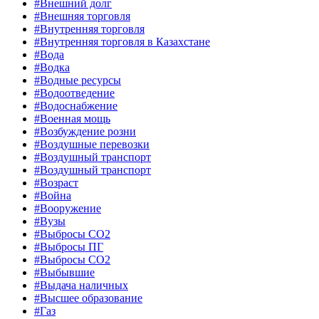
#Внешний долг
#Внешняя торговля
#Внутренняя торговля
#Внутренняя торговля в Казахстане
#Вода
#Водка
#Водные ресурсы
#Водоотведение
#Водоснабжение
#Военная мощь
#Возбуждение розни
#Воздушные перевозки
#Воздушный транспорт
#Воздушный транспорт
#Возраст
#Война
#Вооружение
#Вузы
#Выбросы CO2
#Выбросы ПГ
#Выбросы СО2
#Выбывшие
#Выдача наличных
#Высшее образование
#Газ