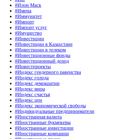
#Илон Маск
#Имена
#Иммунитет
#Импорт
#Импорт услуг
#Имущество
#Инвестиции
#Инвестиции в Казахстане
#Инвестиции в телеком
#Инвестиционные фонды
#Инвестиционный доход
#Инвестпроекты
#Индекс гендерного равенства
#Индекс голода
#Индекс демократии
#Индекс мира
#Индекс счастья
#Индекс цен
#Индекс экономической свободы
#Индивидуальные предприниматели
#Иностранная валюта
#Иностранные букмекеры
#Иностранные инвестиции
#Иностранные компании