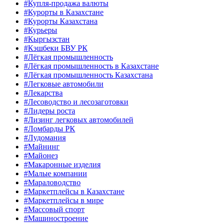
#Купля-продажа валюты
#Курорты в Казахстане
#Курорты Казахстана
#Курьеры
#Кыргызстан
#Кэшбеки БВУ РК
#Лёгкая промышленность
#Лёгкая промышленность в Казахстане
#Лёгкая промышленность Казахстана
#Легковые автомобили
#Лекарства
#Лесоводство и лесозаготовки
#Лидеры роста
#Лизинг легковых автомобилей
#Ломбарды РК
#Лудомания
#Майнинг
#Майонез
#Макаронные изделия
#Малые компании
#Мараловодство
#Маркетплейсы в Казахстане
#Маркетплейсы в мире
#Массовый спорт
#Машиностроение