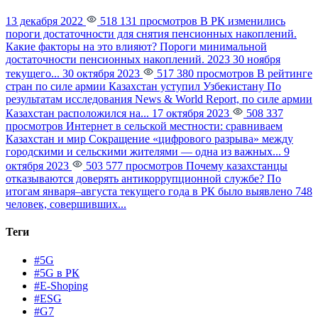
13 декабря 2022
518 131 просмотров
В РК изменились
пороги достаточности для снятия пенсионных накоплений.
Какие факторы на это влияют?
Пороги минимальной
достаточности пенсионных накоплений. 2023 30 ноября
текущего...
30 октября 2023
517 380 просмотров
В рейтинге
стран по силе армии Казахстан уступил Узбекистану
По
результатам исследования News & World Report, по силе армии
Казахстан расположился на...
17 октября 2023
508 337
просмотров
Интернет в сельской местности: сравниваем
Казахстан и мир
Сокращение «цифрового разрыва» между
городскими и сельскими жителями — одна из важных...
9
октября 2023
503 577 просмотров
Почему казахстанцы
отказываются доверять антикоррупционной службе?
По
итогам января–августа текущего года в РК было выявлено 748
человек, совершивших...
Теги
#5G
#5G в РК
#E-Shoping
#ESG
#G7