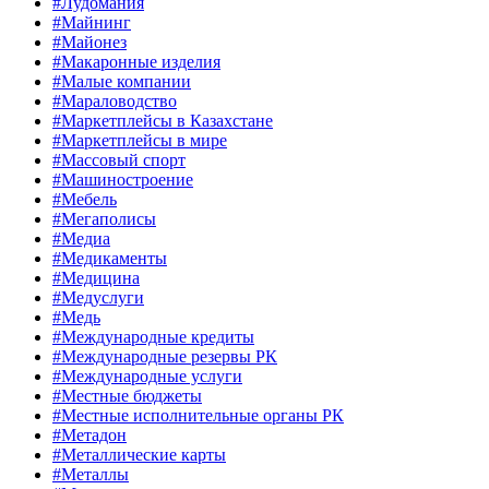
#Лудомания
#Майнинг
#Майонез
#Макаронные изделия
#Малые компании
#Мараловодство
#Маркетплейсы в Казахстане
#Маркетплейсы в мире
#Массовый спорт
#Машиностроение
#Мебель
#Мегаполисы
#Медиа
#Медикаменты
#Медицина
#Медуслуги
#Медь
#Международные кредиты
#Международные резервы РК
#Международные услуги
#Местные бюджеты
#Местные исполнительные органы РК
#Метадон
#Металлические карты
#Металлы