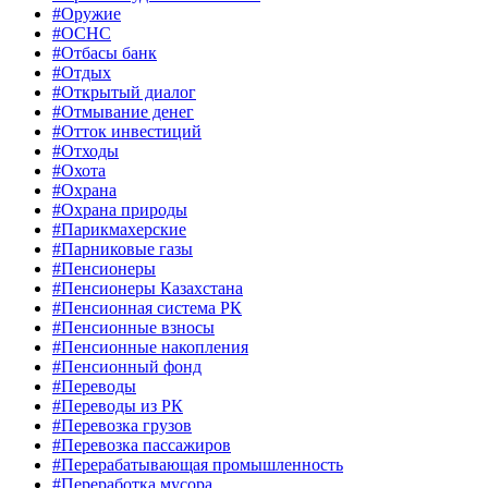
#Оружие
#ОСНС
#Отбасы банк
#Отдых
#Открытый диалог
#Отмывание денег
#Отток инвестиций
#Отходы
#Охота
#Охрана
#Охрана природы
#Парикмахерские
#Парниковые газы
#Пенсионеры
#Пенсионеры Казахстана
#Пенсионная система РК
#Пенсионные взносы
#Пенсионные накопления
#Пенсионный фонд
#Переводы
#Переводы из РК
#Перевозка грузов
#Перевозка пассажиров
#Перерабатывающая промышленность
#Переработка мусора