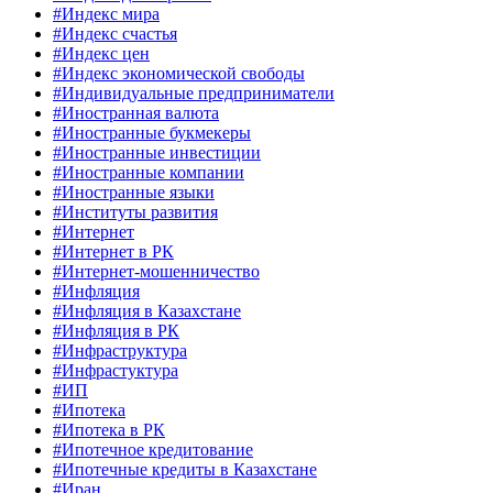
#Индекс мира
#Индекс счастья
#Индекс цен
#Индекс экономической свободы
#Индивидуальные предприниматели
#Иностранная валюта
#Иностранные букмекеры
#Иностранные инвестиции
#Иностранные компании
#Иностранные языки
#Институты развития
#Интернет
#Интернет в РК
#Интернет-мошенничество
#Инфляция
#Инфляция в Казахстане
#Инфляция в РК
#Инфраструктура
#Инфрастуктура
#ИП
#Ипотека
#Ипотека в РК
#Ипотечное кредитование
#Ипотечные кредиты в Казахстане
#Иран