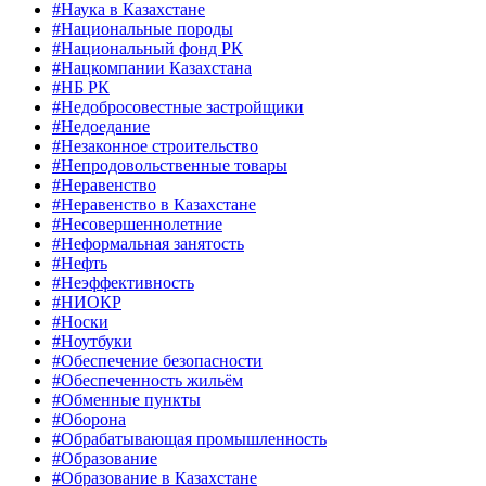
#Наука в Казахстане
#Национальные породы
#Национальный фонд РК
#Нацкомпании Казахстана
#НБ РК
#Недобросовестные застройщики
#Недоедание
#Незаконное строительство
#Непродовольственные товары
#Неравенство
#Неравенство в Казахстане
#Несовершеннолетние
#Неформальная занятость
#Нефть
#Неэффективность
#НИОКР
#Носки
#Ноутбуки
#Обеспечение безопасности
#Обеспеченность жильём
#Обменные пункты
#Оборона
#Обрабатывающая промышленность
#Образование
#Образование в Казахстане