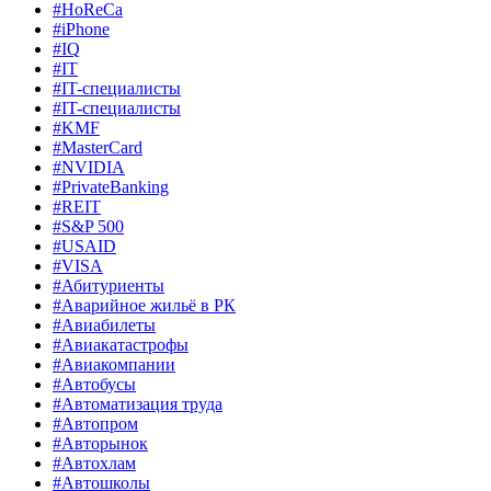
#HoReCa
#iPhone
#IQ
#IT
#IT-специалисты
#IT-специалисты
#KMF
#MasterCard
#NVIDIA
#PrivateBanking
#REIT
#S&P 500
#USAID
#VISA
#Абитуриенты
#Аварийное жильё в РК
#Авиабилеты
#Авиакатастрофы
#Авиакомпании
#Автобусы
#Автоматизация труда
#Автопром
#Авторынок
#Автохлам
#Автошколы