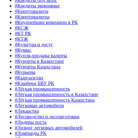
#Кредиты под залог
#Кредиты экономике
#Криптовалюта
#Криптовалюты
#Крупнейшие компании в РК
#КСЖ
#КТ РК
#КТЖ
#Культура и досуг
#Кумыс
#Купля-продажа валюты
#Курорты в Казахстане
#Курорты Казахстана
#Курьеры
#Кыргызстан
#Кэшбеки БВУ РК
#Лёгкая промышленность
#Лёгкая промышленность в Казахстане
#Лёгкая промышленность Казахстана
#Легковые автомобили
#Лекарства
#Лесоводство и лесозаготовки
#Лидеры роста
#Лизинг легковых автомобилей
#Ломбарды РК