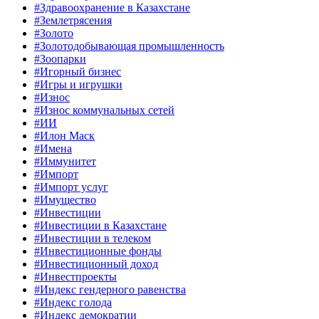
#Здравоохранение в Казахстане
#Землетрясения
#Золото
#Золотодобывающая промышленность
#Зоопарки
#Игорный бизнес
#Игры и игрушки
#Износ
#Износ коммунальных сетей
#ИИ
#Илон Маск
#Имена
#Иммунитет
#Импорт
#Импорт услуг
#Имущество
#Инвестиции
#Инвестиции в Казахстане
#Инвестиции в телеком
#Инвестиционные фонды
#Инвестиционный доход
#Инвестпроекты
#Индекс гендерного равенства
#Индекс голода
#Индекс демократии