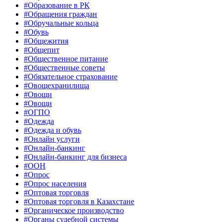
#Образование в РК
#Обращения граждан
#Обручальные кольца
#Обувь
#Общежития
#Общепит
#Общественное питание
#Общественные советы
#Обязательное страхование
#Овощехранилища
#Овощи
#Овощи
#ОГПО
#Одежда
#Одежда и обувь
#Онлайн услуги
#Онлайн-банкинг
#Онлайн-банкинг для бизнеса
#ООН
#Опрос
#Опрос населения
#Оптовая торговля
#Оптовая торговля в Казахстане
#Органическое производство
#Органы судебной системы