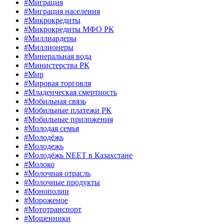
#Миграция
#Миграция населения
#Микрокредиты
#Микрокредиты МФО РК
#Миллиардеры
#Миллионеры
#Минеральная вода
#Министерства РК
#Мир
#Мировая торговля
#Младенческая смертность
#Мобильная связь
#Мобильные платежи РК
#Мобильные приложения
#Молодая семья
#Молодёжь
#Молодежь
#Молодёжь NEET в Казахстане
#Молоко
#Молочная отрасль
#Молочные продукты
#Монополии
#Мороженое
#Мототранспорт
#Мошенники