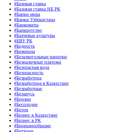
#Базовая ставка
#Базовая ставка НБ РК
#Банки мира
#Банки Узбекистана
#Банкоматы
#Банкротство
#Бахчевые культуры
#БВУ РК
#Бедность
#Беженцы
#Безалкогольные напитки
#Безналичные платежи
#Безопасная вода
#Безопасность
#Безработица
#Безработица в Казахстане
#Безработные
#Беларусь
#Бензин
#Бесплодие
#Бетон
#Бизнес в Казахстане
#Бизнес в РК
#Биоразнообразие
#Биткоин