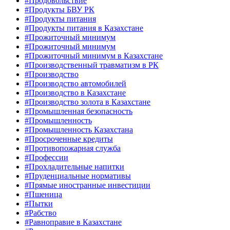
#Продовольствие
#Продукты БВУ РК
#Продукты питания
#Продукты питания в Казахстане
#Прожиточный минимум
#Прожиточный минимум
#Прожиточный минимум в Казахстане
#Производственный травматизм в РК
#Производство
#Производство автомобилей
#Производство в Казахстане
#Производство золота в Казахстане
#Промышленная безопасность
#Промышленность
#Промышленность Казахстана
#Просроченные кредиты
#Противопожарная служба
#Профессии
#Прохладительные напитки
#Пруденциальные нормативы
#Прямые иностранные инвестиции
#Пшеница
#Пытки
#Рабство
#Равноправие в Казахстане