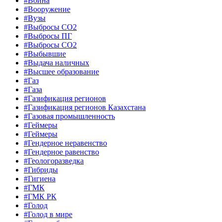
#Война
#Вооружение
#Вузы
#Выбросы CO2
#Выбросы ПГ
#Выбросы СО2
#Выбывшие
#Выдача наличных
#Высшее образование
#Газ
#Газа
#Газификация регионов
#Газификация регионов Казахстана
#Газовая промышленность
#Геймеры
#Геймеры
#Гендерное неравенство
#Гендерное равенство
#Геологоразведка
#Гибриды
#Гигиена
#ГМК
#ГМК РК
#Голод
#Голод в мире