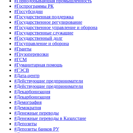
#Горнодобывающая промышленность
#Госпрограммы РК
#Госсубсидии
#Государственная поддержка
#Государственное регулирование
#Государственное управление и оборона
#Государственные служащие
#Государственный долг
#Госуправление и оборона
#Гранты
#Грузоперевозки
#ГСМ
#Гуманитарная помощь
#ГЭСВ
#Дата-центр
#Действующие предприниматели
#Действующие предприниматели
#Декарбонизация
#Декарбонизация
#Демография
#Демократия
#Денежные переводы
#Денежные переводы в Казахстане
#Депозиты
#Депозиты банков РУ