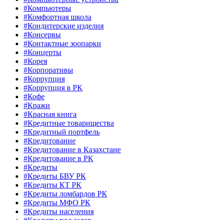
#Компьютеры
#Комфортная школа
#Кондитерские изделия
#Консервы
#Контактные зоопарки
#Концерты
#Корея
#Корпоративы
#Коррупция
#Коррупция в РК
#Кофе
#Кражи
#Красная книга
#Кредитные товарищества
#Кредитный портфель
#Кредитование
#Кредитование в Казахстане
#Кредитование в РК
#Кредиты
#Кредиты БВУ РК
#Кредиты КТ РК
#Кредиты ломбардов РК
#Кредиты МФО РК
#Кредиты населения