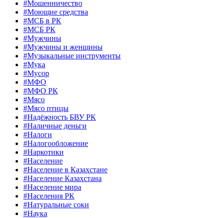
#Мошенничество
#Моющие средства
#МСБ в РК
#МСБ РК
#Мужчины
#Мужчины и женщины
#Музыкальные инструменты
#Мука
#Мусор
#МФО
#МФО РК
#Мясо
#Мясо птицы
#Надёжность БВУ РК
#Наличные деньги
#Налоги
#Налогообложение
#Наркотики
#Население
#Население в Казахстане
#Население Казахстана
#Население мира
#Населения РК
#Натуральные соки
#Наука