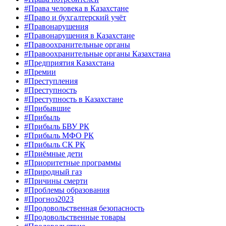
#Права человека в Казахстане
#Право и бухгалтерский учёт
#Правонарушения
#Правонарушения в Казахстане
#Правоохранительные органы
#Правоохранительные органы Казахстана
#Предприятия Казахстана
#Премии
#Преступления
#Преступность
#Преступность в Казахстане
#Прибывшие
#Прибыль
#Прибыль БВУ РК
#Прибыль МФО РК
#Прибыль СК РК
#Приёмные дети
#Приоритетные программы
#Природный газ
#Причины смерти
#Проблемы образования
#Прогноз2023
#Продовольственная безопасность
#Продовольственные товары