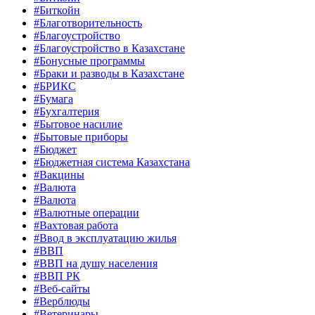
#Биткойн
#Благотворительность
#Благоустройство
#Благоустройство в Казахстане
#Бонусные программы
#Браки и разводы в Казахстане
#БРИКС
#Бумага
#Бухгалтерия
#Бытовое насилие
#Бытовые приборы
#Бюджет
#Бюджетная система Казахстана
#Вакцины
#Валюта
#Валюта
#Валютные операции
#Вахтовая работа
#Ввод в эксплуатацию жилья
#ВВП
#ВВП на душу населения
#ВВП РК
#Веб-сайты
#Верблюды
#Ветеринары