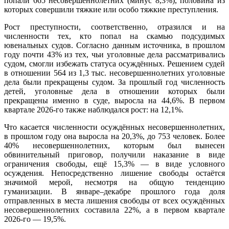
попали 665 несовершеннолетних (минус 8,3%), половина из
которых совершили тяжкие или особо тяжкие преступления.
Рост преступности, соответственно, отразился и на
численности тех, кто попал на скамью подсудимых
ювенальных судов. Согласно данным источника, в прошлом
году почти 43% из тех, чьи уголовные дела рассматривались
судом, смогли избежать статуса осуждённых. Решением судей
в отношении 564 из 1,3 тыс. несовершеннолетних уголовные
дела были прекращены судом. За прошлый год численность
детей, уголовные дела в отношении которых были
прекращены именно в суде, выросла на 44,6%. В первом
квартале 2026-го также наблюдался рост: на 12,1%.
Что касается численности осуждённых несовершеннолетних,
в прошлом году она выросла на 20,3%, до 753 человек. Более
40% несовершеннолетних, которым был вынесен
обвинительный приговор, получили наказание в виде
ограничения свободы, ещё 15,3% — в виде условного
осуждения. Непосредственно лишение свободы остаётся
значимой мерой, несмотря на общую тенденцию
гуманизации. В январе–декабре прошлого года доля
отправленных в места лишения свободы от всех осуждённых
несовершеннолетних составила 22%, а в первом квартале
2026-го — 19,5%.