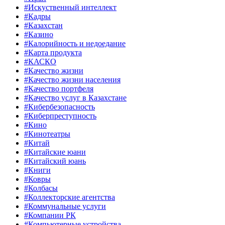
#Искуственный интеллект
#Кадры
#Казахстан
#Казино
#Калорийность и недоедание
#Карта продукта
#КАСКО
#Качество жизни
#Качество жизни населения
#Качество портфеля
#Качество услуг в Казахстане
#Кибербезопасность
#Киберпреступность
#Кино
#Кинотеатры
#Китай
#Китайские юани
#Китайский юань
#Книги
#Ковры
#Колбасы
#Коллекторские агентства
#Коммунальные услуги
#Компании РК
#Компьютерные устройства