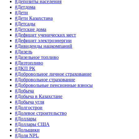
#Депозиты населения
#Детдома
#Дети
#Дети Казахстана
#Детсады
#Детские дома
#Дефицит ученических мест
#Дефицит электроэнергии
#Дивиденды нацкомпаний
#Дизель
#Дизельное топливо
#Дизтопливо
#ДКП РК
#Добровольное личное страхование
#Добровольное страхование
#Добровольные пенсионные взносы
#Добыча
#Добыча в Казахстане
#Добыча угля
#Долгострои
#Долевое строительство
#Доллары
#Доллары США
#Дольщики
#Доля NPL