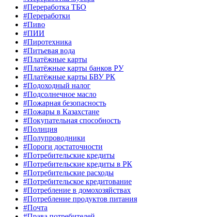
#Переработка ТБО
#Переработки
#Пиво
#ПИИ
#Пиротехника
#Питьевая вода
#Платёжные карты
#Платёжные карты банков РУ
#Платёжные карты БВУ РК
#Подоходный налог
#Подсолнечное масло
#Пожарная безопасность
#Пожары в Казахстане
#Покупательная способность
#Полиция
#Полупроводники
#Пороги достаточности
#Потребительские кредиты
#Потребительские кредиты в РК
#Потребительские расходы
#Потребительское кредитование
#Потребление в домохозяйствах
#Потребление продуктов питания
#Почта
#Права потребителей