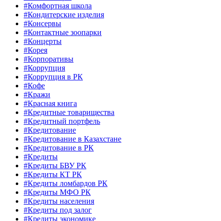
#Комфортная школа
#Кондитерские изделия
#Консервы
#Контактные зоопарки
#Концерты
#Корея
#Корпоративы
#Коррупция
#Коррупция в РК
#Кофе
#Кражи
#Красная книга
#Кредитные товарищества
#Кредитный портфель
#Кредитование
#Кредитование в Казахстане
#Кредитование в РК
#Кредиты
#Кредиты БВУ РК
#Кредиты КТ РК
#Кредиты ломбардов РК
#Кредиты МФО РК
#Кредиты населения
#Кредиты под залог
#Кредиты экономике