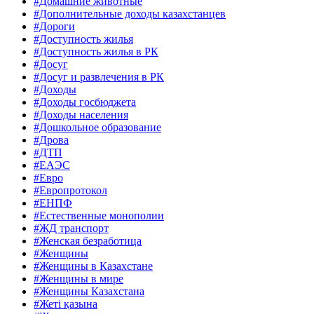
#Домашние животные
#Дополнительные доходы казахстанцев
#Дороги
#Доступность жилья
#Доступность жилья в РК
#Досуг
#Досуг и развлечения в РК
#Доходы
#Доходы госбюджета
#Доходы населения
#Дошкольное образование
#Дрова
#ДТП
#ЕАЭС
#Евро
#Европротокол
#ЕНПФ
#Естественные монополии
#ЖД транспорт
#Женская безработица
#Женщины
#Женщины в Казахстане
#Женщины в мире
#Женщины Казахстана
#Жеті қазына