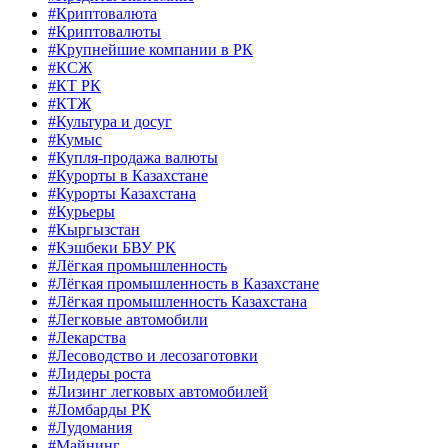
#Криптовалюта
#Криптовалюты
#Крупнейшие компании в РК
#КСЖ
#КТ РК
#КТЖ
#Культура и досуг
#Кумыс
#Купля-продажа валюты
#Курорты в Казахстане
#Курорты Казахстана
#Курьеры
#Кыргызстан
#Кэшбеки БВУ РК
#Лёгкая промышленность
#Лёгкая промышленность в Казахстане
#Лёгкая промышленность Казахстана
#Легковые автомобили
#Лекарства
#Лесоводство и лесозаготовки
#Лидеры роста
#Лизинг легковых автомобилей
#Ломбарды РК
#Лудомания
#Майнинг