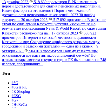
13 декабря 2022
518 630 просмотров
В РК изменились
пороги достаточности для снятия пенсионных накоплений.
Какие факторы на это влияют?
Пороги минимальной
достаточности пенсионных накоплений. 2023 30 ноября
текущего...
30 октября 2023
517 892 просмотров
В рейтинге
стран по силе армии Казахстан уступил Узбекистану
По
результатам исследования News & World Report, по силе армии
Казахстан расположился на...
17 октября 2023
508 922
просмотров
Интернет в сельской местности: сравниваем
Казахстан и мир
Сокращение «цифрового разрыва» между
городскими и сельскими жителями — одна из важных...
9
октября 2023
504 018 просмотров
Почему казахстанцы
отказываются доверять антикоррупционной службе?
По
итогам января–августа текущего года в РК было выявлено 748
человек, совершивших...
Теги
#5G
#5G в РК
#E-Shoping
#ESG
#G7
#HoReCa