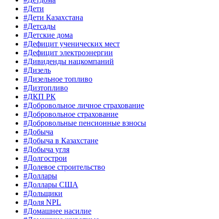
#Дети
#Дети Казахстана
#Детсады
#Детские дома
#Дефицит ученических мест
#Дефицит электроэнергии
#Дивиденды нацкомпаний
#Дизель
#Дизельное топливо
#Дизтопливо
#ДКП РК
#Добровольное личное страхование
#Добровольное страхование
#Добровольные пенсионные взносы
#Добыча
#Добыча в Казахстане
#Добыча угля
#Долгострои
#Долевое строительство
#Доллары
#Доллары США
#Дольщики
#Доля NPL
#Домашнее насилие