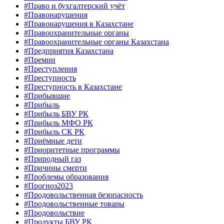
#Право и бухгалтерский учёт
#Правонарушения
#Правонарушения в Казахстане
#Правоохранительные органы
#Правоохранительные органы Казахстана
#Предприятия Казахстана
#Премии
#Преступления
#Преступность
#Преступность в Казахстане
#Прибывшие
#Прибыль
#Прибыль БВУ РК
#Прибыль МФО РК
#Прибыль СК РК
#Приёмные дети
#Приоритетные программы
#Природный газ
#Причины смерти
#Проблемы образования
#Прогноз2023
#Продовольственная безопасность
#Продовольственные товары
#Продовольствие
#Продукты БВУ РК