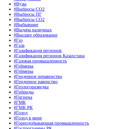
#Вузы
#Выбросы CO2
#Выбросы ПГ
#Выбросы СО2
#Выбывшие
#Выдача наличных
#Высшее образование
#Газ
#Газа
#Газификация регионов
#Газификация регионов Казахстана
#Газовая промышленность
#Геймеры
#Геймеры
#Гендерное неравенство
#Гендерное равенство
#Геологоразведка
#Гибриды
#Гигиена
#ГМК
#ГМК РК
#Голод
#Голод в мире
#Горнодобывающая промышленность
#Госпрограммы РК