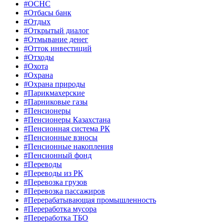
#ОСНС
#Отбасы банк
#Отдых
#Открытый диалог
#Отмывание денег
#Отток инвестиций
#Отходы
#Охота
#Охрана
#Охрана природы
#Парикмахерские
#Парниковые газы
#Пенсионеры
#Пенсионеры Казахстана
#Пенсионная система РК
#Пенсионные взносы
#Пенсионные накопления
#Пенсионный фонд
#Переводы
#Переводы из РК
#Перевозка грузов
#Перевозка пассажиров
#Перерабатывающая промышленность
#Переработка мусора
#Переработка ТБО