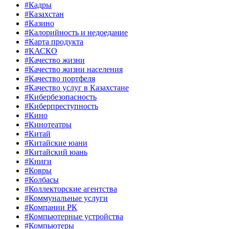
#Кадры
#Казахстан
#Казино
#Калорийность и недоедание
#Карта продукта
#КАСКО
#Качество жизни
#Качество жизни населения
#Качество портфеля
#Качество услуг в Казахстане
#Кибербезопасность
#Киберпреступность
#Кино
#Кинотеатры
#Китай
#Китайские юани
#Китайский юань
#Книги
#Ковры
#Колбасы
#Коллекторские агентства
#Коммунальные услуги
#Компании РК
#Компьютерные устройства
#Компьютеры