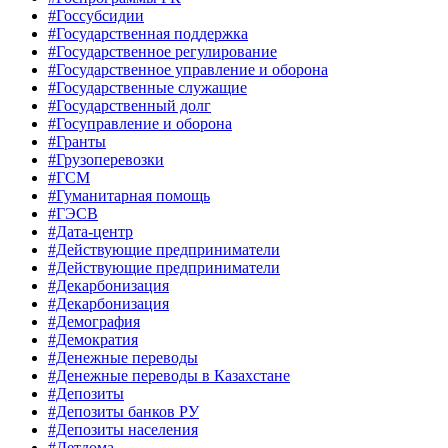
#Госсубсидии
#Государственная поддержка
#Государственное регулирование
#Государственное управление и оборона
#Государственные служащие
#Государственный долг
#Госуправление и оборона
#Гранты
#Грузоперевозки
#ГСМ
#Гуманитарная помощь
#ГЭСВ
#Дата-центр
#Действующие предприниматели
#Действующие предприниматели
#Декарбонизация
#Декарбонизация
#Демография
#Демократия
#Денежные переводы
#Денежные переводы в Казахстане
#Депозиты
#Депозиты банков РУ
#Депозиты населения
#Детдома