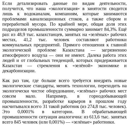
Если детализировать данные по видам деятельности,
получится, что наша «экологизация» в занятости сводится
лишь к водоканалам, компаниям, которые занимаются
проблемами канализационных стоков, а также сбором и
переработкой мусора. По крайней мере, общая доля этих
подразделов промышленности суммарно занимает 84,3%. Ещё
раз: из 48,9 тыс. казахстанцев, занятых на «зелёных» рабочих
местах, 41,2 тыс. человек составляют работники
коммунальных предприятий. Прямого отношения к главной
экологической проблеме Казахстана — загрязнению
атмосферного воздуха — они не имеют. Далека работа этих
людей и от глобальных тенденций, которых придерживается
Казахстан — стремления к «зелёной» экономике и
декарбонизации.
Как раз там, где больше всего требуется внедрять новые
экологические стандарты, менять технологии, переходить на
экологически чистое оборудование, «зелёных» рабочих мест
совсем мало. Например, в горнодобывающей
промышленности, разработке карьеров в прошлом году
насчитывался всего 31 такой работник (из 274,8 тыс. человек).
Это 0,0001% в категории. В обрабатывающей
промышленности ситуация аналогична: из 613,6 тыс. занятых
всего 845 человек (или 0,001%) — «зелёные» работники.