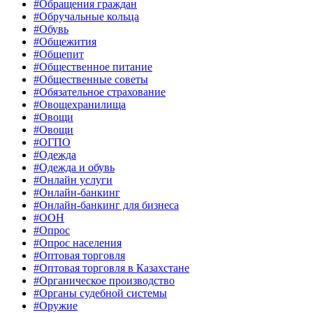
#Обращения граждан
#Обручальные кольца
#Обувь
#Общежития
#Общепит
#Общественное питание
#Общественные советы
#Обязательное страхование
#Овощехранилища
#Овощи
#Овощи
#ОГПО
#Одежда
#Одежда и обувь
#Онлайн услуги
#Онлайн-банкинг
#Онлайн-банкинг для бизнеса
#ООН
#Опрос
#Опрос населения
#Оптовая торговля
#Оптовая торговля в Казахстане
#Органическое производство
#Органы судебной системы
#Оружие