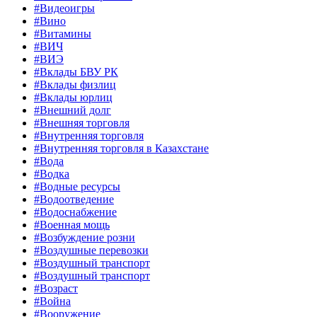
#Видеоигры
#Вино
#Витамины
#ВИЧ
#ВИЭ
#Вклады БВУ РК
#Вклады физлиц
#Вклады юрлиц
#Внешний долг
#Внешняя торговля
#Внутренняя торговля
#Внутренняя торговля в Казахстане
#Вода
#Водка
#Водные ресурсы
#Водоотведение
#Водоснабжение
#Военная мощь
#Возбуждение розни
#Воздушные перевозки
#Воздушный транспорт
#Воздушный транспорт
#Возраст
#Война
#Вооружение