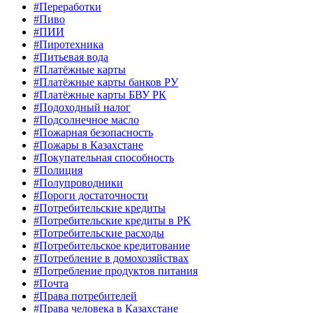
#Переработки
#Пиво
#ПИИ
#Пиротехника
#Питьевая вода
#Платёжные карты
#Платёжные карты банков РУ
#Платёжные карты БВУ РК
#Подоходный налог
#Подсолнечное масло
#Пожарная безопасность
#Пожары в Казахстане
#Покупательная способность
#Полиция
#Полупроводники
#Пороги достаточности
#Потребительские кредиты
#Потребительские кредиты в РК
#Потребительские расходы
#Потребительское кредитование
#Потребление в домохозяйствах
#Потребление продуктов питания
#Почта
#Права потребителей
#Права человека в Казахстане