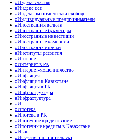
#Индекс счастья
#Индекс цен
#Индекс экономической свободы
#Индивидуальные предприниматели
#Иностранная валюта
#Иностранные букмекеры
#Иностранные инвестиции
#Иностранные компании
#Иностранные языки
#Институты развития
#Интернет
#Интернет в РК
#Интернет-мошенничество
#Инфляция
#Инфляция в Казахстане
#Инфляция в РК
#Инфраструктура
#Инфрастуктура
#ИП
#Ипотека
#Ипотека в РК
#Ипотечное кредитование
#Ипотечные кредиты в Казахстане
#Иран
#Искуственный интеллект