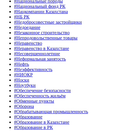
#Национальные породы
#Национальный фонд РК
#Нацкомпании Казахстана
#НБ РК
#Недобросовестные застройщики
#Недоедание
#Незаконное строительство
#Непродовольственные товары
#Неравенство
#Неравенство в Казахстане
#Несовершеннолетние
#Неформальная занятость
#Нефть
#Неэффективность
#НИОКР
#Носки
#Ноутбуки
#Обеспечение безопасности
#Обеспеченность жильём
#Обменные пункты
#Оборона
#Обрабатывающая промышленность
#Образование
#Образование в Казахстане
#Образование в РК