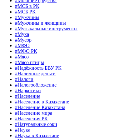
#Моющие средства
#МСБ в РК
#МСБ РК
#Мужчины
#Мужчины и женщины
#Музыкальные инструменты
#Мука
#Мусор
#МФО
#МФО РК
#Мясо
#Мясо птицы
#Надёжность БВУ РК
#Наличные деньги
#Налоги
#Налогообложение
#Наркотики
#Население
#Население в Казахстане
#Население Казахстана
#Население мира
#Населения РК
#Натуральные соки
#Наука
#Наука в Казахстане