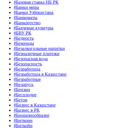
#Базовая ставка НБ РК
#Банки мира
#Банки Узбекистана
#Банкоматы
#Банкротство
#Бахчевые культуры
#БВУ РК
#Бедность
#Беженцы
#Безалкогольные напитки
#Безналичные платежи
#Безопасная вода
#Безопасность
#Безработица
#Безработица в Казахстане
#Безработные
#Беларусь
#Бензин
#Бесплодие
#Бетон
#Бизнес в Казахстане
#Бизнес в РК
#Биоразнообразие
#Биткоин
#Биткойн