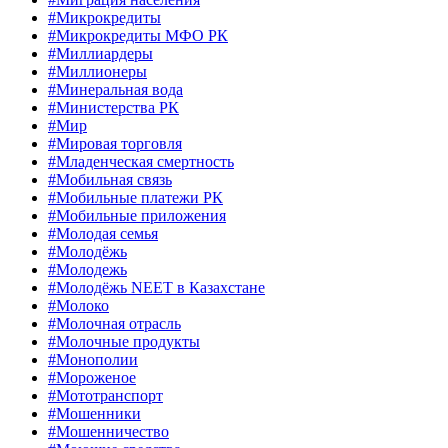
#Микрокредиты
#Микрокредиты МФО РК
#Миллиардеры
#Миллионеры
#Минеральная вода
#Министерства РК
#Мир
#Мировая торговля
#Младенческая смертность
#Мобильная связь
#Мобильные платежи РК
#Мобильные приложения
#Молодая семья
#Молодёжь
#Молодежь
#Молодёжь NEET в Казахстане
#Молоко
#Молочная отрасль
#Молочные продукты
#Монополии
#Мороженое
#Мототранспорт
#Мошенники
#Мошенничество