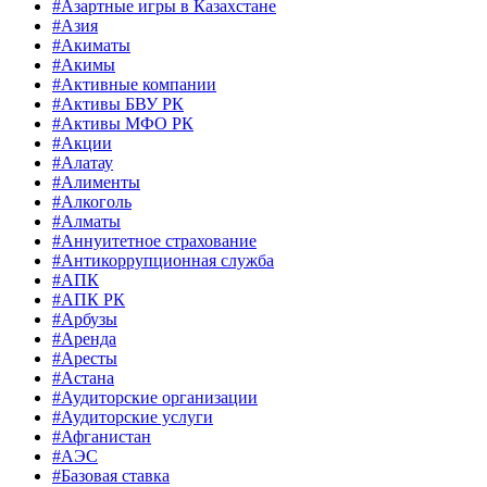
#Азартные игры в Казахстане
#Азия
#Акиматы
#Акимы
#Активные компании
#Активы БВУ РК
#Активы МФО РК
#Акции
#Алатау
#Алименты
#Алкоголь
#Алматы
#Аннуитетное страхование
#Антикоррупционная служба
#АПК
#АПК РК
#Арбузы
#Аренда
#Аресты
#Астана
#Аудиторские организации
#Аудиторские услуги
#Афганистан
#АЭС
#Базовая ставка