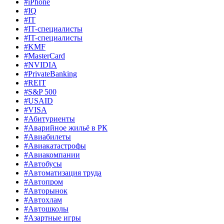
#iPhone
#IQ
#IT
#IT-специалисты
#IT-специалисты
#KMF
#MasterCard
#NVIDIA
#PrivateBanking
#REIT
#S&P 500
#USAID
#VISA
#Абитуриенты
#Аварийное жильё в РК
#Авиабилеты
#Авиакатастрофы
#Авиакомпании
#Автобусы
#Автоматизация труда
#Автопром
#Авторынок
#Автохлам
#Автошколы
#Азартные игры