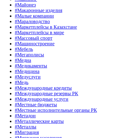
#Майонез
#Макаронные изделия
#Малые компании
#Мараловодство
#Маркетплейсы в Казахстане
#Маркетплейсы в мире
#Массовый спорт
#Машиностроение
#Мебель
#Мегаполисы
#Медиа
#Медикаменты
#Медицина
#Медуслуги
#Медь
#Международные кредиты
#Международные резервы РК
#Международные услуги
#Местные бюджеты
#Местные исполнительные органы РК
#Метадон
#Металлические карты
#Металлы
#Миграция
#Миграция населения