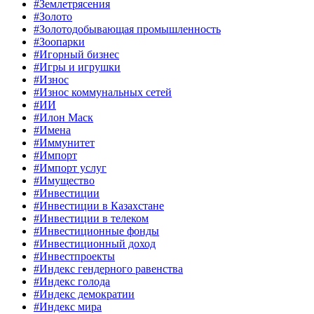
#Землетрясения
#Золото
#Золотодобывающая промышленность
#Зоопарки
#Игорный бизнес
#Игры и игрушки
#Износ
#Износ коммунальных сетей
#ИИ
#Илон Маск
#Имена
#Иммунитет
#Импорт
#Импорт услуг
#Имущество
#Инвестиции
#Инвестиции в Казахстане
#Инвестиции в телеком
#Инвестиционные фонды
#Инвестиционный доход
#Инвестпроекты
#Индекс гендерного равенства
#Индекс голода
#Индекс демократии
#Индекс мира