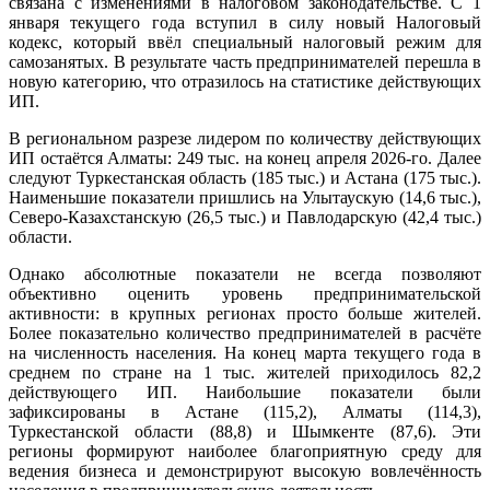
связана с изменениями в налоговом законодательстве. С 1
января текущего года вступил в силу новый Налоговый
кодекс, который ввёл специальный налоговый режим для
самозанятых. В результате часть предпринимателей перешла в
новую категорию, что отразилось на статистике действующих
ИП.
В региональном разрезе лидером по количеству действующих
ИП остаётся Алматы: 249 тыс. на конец апреля 2026-го. Далее
следуют Туркестанская область (185 тыс.) и Астана (175 тыс.).
Наименьшие показатели пришлись на Улытаускую (14,6 тыс.),
Северо-Казахстанскую (26,5 тыс.) и Павлодарскую (42,4 тыс.)
области.
Однако абсолютные показатели не всегда позволяют
объективно оценить уровень предпринимательской
активности: в крупных регионах просто больше жителей.
Более показательно количество предпринимателей в расчёте
на численность населения. На конец марта текущего года в
среднем по стране на 1 тыс. жителей приходилось 82,2
действующего ИП. Наибольшие показатели были
зафиксированы в Астане (115,2), Алматы (114,3),
Туркестанской области (88,8) и Шымкенте (87,6). Эти
регионы формируют наиболее благоприятную среду для
ведения бизнеса и демонстрируют высокую вовлечённость