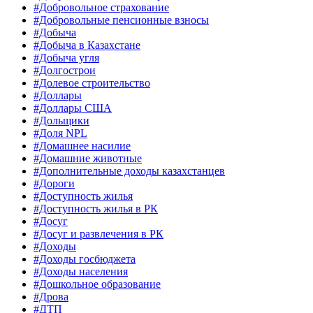
#Добровольное страхование
#Добровольные пенсионные взносы
#Добыча
#Добыча в Казахстане
#Добыча угля
#Долгострои
#Долевое строительство
#Доллары
#Доллары США
#Дольщики
#Доля NPL
#Домашнее насилие
#Домашние животные
#Дополнительные доходы казахстанцев
#Дороги
#Доступность жилья
#Доступность жилья в РК
#Досуг
#Досуг и развлечения в РК
#Доходы
#Доходы госбюджета
#Доходы населения
#Дошкольное образование
#Дрова
#ДТП