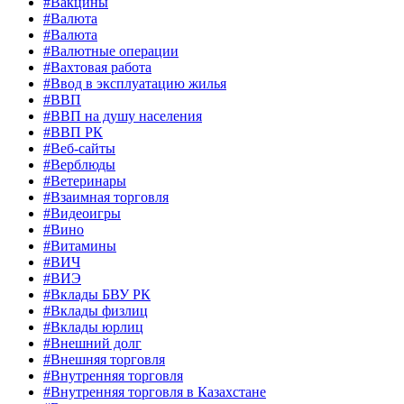
#Вакцины
#Валюта
#Валюта
#Валютные операции
#Вахтовая работа
#Ввод в эксплуатацию жилья
#ВВП
#ВВП на душу населения
#ВВП РК
#Веб-сайты
#Верблюды
#Ветеринары
#Взаимная торговля
#Видеоигры
#Вино
#Витамины
#ВИЧ
#ВИЭ
#Вклады БВУ РК
#Вклады физлиц
#Вклады юрлиц
#Внешний долг
#Внешняя торговля
#Внутренняя торговля
#Внутренняя торговля в Казахстане