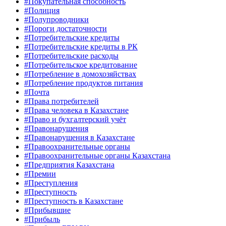
#Покупательная способность
#Полиция
#Полупроводники
#Пороги достаточности
#Потребительские кредиты
#Потребительские кредиты в РК
#Потребительские расходы
#Потребительское кредитование
#Потребление в домохозяйствах
#Потребление продуктов питания
#Почта
#Права потребителей
#Права человека в Казахстане
#Право и бухгалтерский учёт
#Правонарушения
#Правонарушения в Казахстане
#Правоохранительные органы
#Правоохранительные органы Казахстана
#Предприятия Казахстана
#Премии
#Преступления
#Преступность
#Преступность в Казахстане
#Прибывшие
#Прибыль