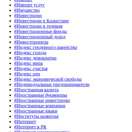
#Импорт услуг
#Имущество
#Инвестиции
#Инвестиции в Казахстане
#Инвестиции в телеком
#Инвестиционные фонды
#Инвестиционный доход
#Инвестпроекты
#Индекс гендерного равенства
#Индекс голода
#Индекс демократии
#Индекс мира
#Индекс счастья
#Индекс цен
#Индекс экономической свободы
#Индивидуальные предприниматели
#Иностранная валюта
#Иностранные букмекеры
#Иностранные инвестиции
#Иностранные компании
#Иностранные языки
#Институты развития
#Интернет
#Интернет в РК