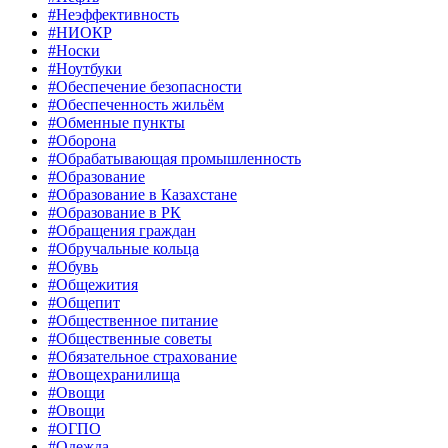
#Неэффективность
#НИОКР
#Носки
#Ноутбуки
#Обеспечение безопасности
#Обеспеченность жильём
#Обменные пункты
#Оборона
#Обрабатывающая промышленность
#Образование
#Образование в Казахстане
#Образование в РК
#Обращения граждан
#Обручальные кольца
#Обувь
#Общежития
#Общепит
#Общественное питание
#Общественные советы
#Обязательное страхование
#Овощехранилища
#Овощи
#Овощи
#ОГПО
#Одежда