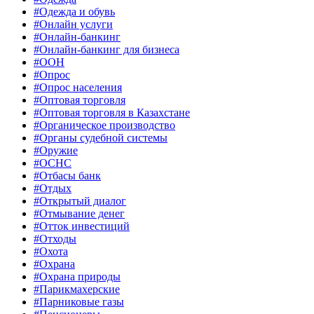
#Одежда и обувь
#Онлайн услуги
#Онлайн-банкинг
#Онлайн-банкинг для бизнеса
#ООН
#Опрос
#Опрос населения
#Оптовая торговля
#Оптовая торговля в Казахстане
#Органическое производство
#Органы судебной системы
#Оружие
#ОСНС
#Отбасы банк
#Отдых
#Открытый диалог
#Отмывание денег
#Отток инвестиций
#Отходы
#Охота
#Охрана
#Охрана природы
#Парикмахерские
#Парниковые газы