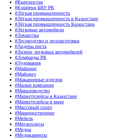
#Кыргызстан
#Кэшбеки БВУ РК
#Лёгкая промышленность
#Лёгкая промышленность в Казахстане
#Лёгкая промышленность Казахстана
#Легковые автомобили
#Лекарства
#Лесоводство и лесозаготовки
#Лидеры роста
#Лизинг легковых автомобилей
#Ломбарды РК
#Лудомания
#Майнинг
#Майонез
#Макаронные изделия
#Малые компании
#Мараловодство
#Маркетплейсы в Казахстане
#Маркетплейсы в мире
#Массовый спорт
#Машиностроение
#Мебель
#Мегаполисы
#Медиа
#Медикаменты