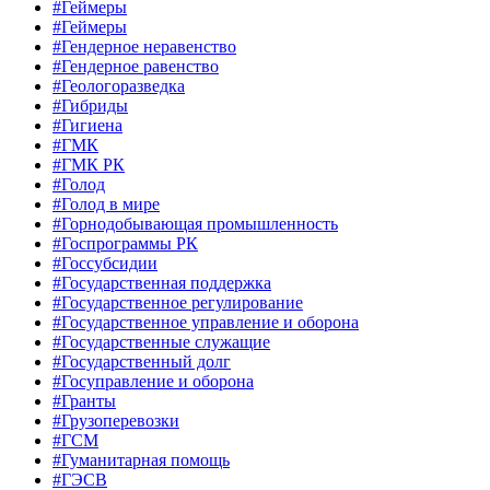
#Геймеры
#Геймеры
#Гендерное неравенство
#Гендерное равенство
#Геологоразведка
#Гибриды
#Гигиена
#ГМК
#ГМК РК
#Голод
#Голод в мире
#Горнодобывающая промышленность
#Госпрограммы РК
#Госсубсидии
#Государственная поддержка
#Государственное регулирование
#Государственное управление и оборона
#Государственные служащие
#Государственный долг
#Госуправление и оборона
#Гранты
#Грузоперевозки
#ГСМ
#Гуманитарная помощь
#ГЭСВ