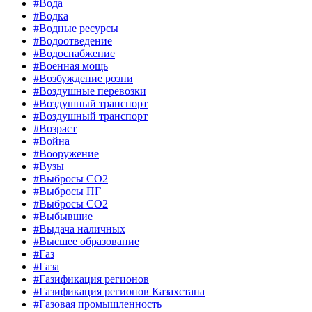
#Вода
#Водка
#Водные ресурсы
#Водоотведение
#Водоснабжение
#Военная мощь
#Возбуждение розни
#Воздушные перевозки
#Воздушный транспорт
#Воздушный транспорт
#Возраст
#Война
#Вооружение
#Вузы
#Выбросы CO2
#Выбросы ПГ
#Выбросы СО2
#Выбывшие
#Выдача наличных
#Высшее образование
#Газ
#Газа
#Газификация регионов
#Газификация регионов Казахстана
#Газовая промышленность