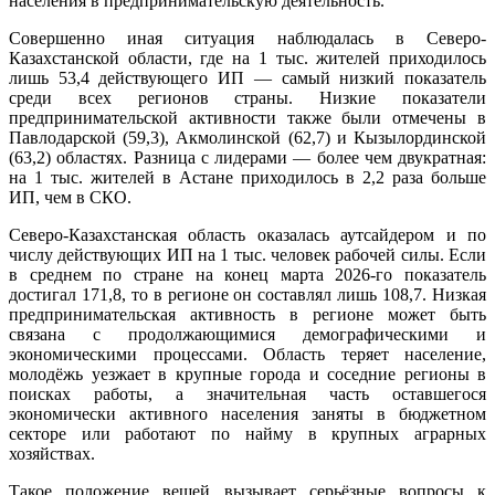
населения в предпринимательскую деятельность.
Совершенно иная ситуация наблюдалась в Северо-
Казахстанской области, где на 1 тыс. жителей приходилось
лишь 53,4 действующего ИП — самый низкий показатель
среди всех регионов страны. Низкие показатели
предпринимательской активности также были отмечены в
Павлодарской (59,3), Акмолинской (62,7) и Кызылординской
(63,2) областях. Разница с лидерами — более чем двукратная:
на 1 тыс. жителей в Астане приходилось в 2,2 раза больше
ИП, чем в СКО.
Северо-Казахстанская область оказалась аутсайдером и по
числу действующих ИП на 1 тыс. человек рабочей силы. Если
в среднем по стране на конец марта 2026-го показатель
достигал 171,8, то в регионе он составлял лишь 108,7. Низкая
предпринимательская активность в регионе может быть
связана с продолжающимися демографическими и
экономическими процессами. Область теряет население,
молодёжь уезжает в крупные города и соседние регионы в
поисках работы, а значительная часть оставшегося
экономически активного населения заняты в бюджетном
секторе или работают по найму в крупных аграрных
хозяйствах.
Такое положение вещей вызывает серьёзные вопросы к