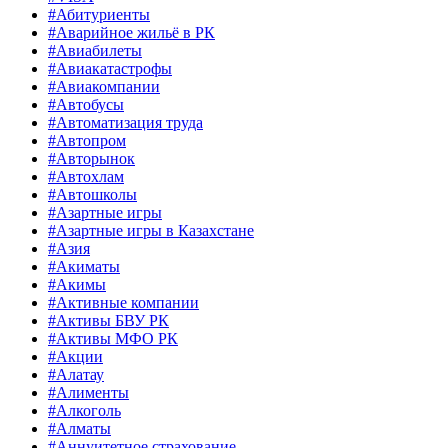
#Абитуриенты
#Аварийное жильё в РК
#Авиабилеты
#Авиакатастрофы
#Авиакомпании
#Автобусы
#Автоматизация труда
#Автопром
#Авторынок
#Автохлам
#Автошколы
#Азартные игры
#Азартные игры в Казахстане
#Азия
#Акиматы
#Акимы
#Активные компании
#Активы БВУ РК
#Активы МФО РК
#Акции
#Алатау
#Алименты
#Алкоголь
#Алматы
#Аннуитетное страхование