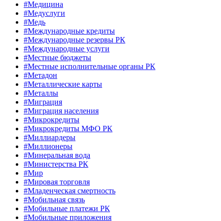
#Медицина
#Медуслуги
#Медь
#Международные кредиты
#Международные резервы РК
#Международные услуги
#Местные бюджеты
#Местные исполнительные органы РК
#Метадон
#Металлические карты
#Металлы
#Миграция
#Миграция населения
#Микрокредиты
#Микрокредиты МФО РК
#Миллиардеры
#Миллионеры
#Минеральная вода
#Министерства РК
#Мир
#Мировая торговля
#Младенческая смертность
#Мобильная связь
#Мобильные платежи РК
#Мобильные приложения