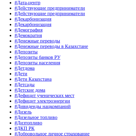
#Дата-центр
#Действующие предприниматели
#Действующие предприниматели
#Декарбонизация
#Декарбонизация
#Демография
#Демократия
#Денежные переводы
#Денежные переводы в Казахстане
#Депозиты
#Депозиты банков РУ
#Депозиты населения
#Детдома
#Дети
#Дети Казахстана
#Детсады
#Детские дома
#Дефицит ученических мест
#Дефицит электроэнергии
#Дивиденды нацкомпаний
#Дизель
#Дизельное топливо
#Дизтопливо
#ДКП РК
#Добровольное личное страхование