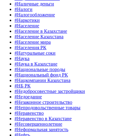
#Наличные деньги
#Налоги
#Налогообложение
#Наркотики
#Население
#Население в Казахстане
#Население Казахстана
#Население мира
#Населения РК
#Натуральные соки
#Наука
#Наука в Казахстане
#Национальные породы
#Национальный фонд РК
#Нацкомпании Казахстана
#НБ РК
#Недобросовестные застройщики
#Недоедание
#Незаконное строительство
#Непродовольственные товары
#Неравенство
#Неравенство в Казахстане
#Несовершеннолетние
#Неформальная занятость
#Нефть