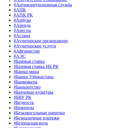
#Антикоррупционная служба
#АПК
#АПК РК
#Арбузы
#Аренда
#Аресты
#Астана
#Аудиторские организации
#Аудиторские услуги
#Афганистан
#АЭС
#Базовая ставка
#Базовая ставка НБ РК
#Банки мира
#Банки Узбекистана
#Банкоматы
#Банкротство
#Бахчевые культуры
#БВУ РК
#Бедность
#Беженцы
#Безалкогольные напитки
#Безналичные платежи
#Безопасная вода