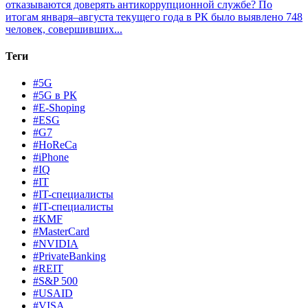
отказываются доверять антикоррупционной службе?
По
итогам января–августа текущего года в РК было выявлено 748
человек, совершивших...
Теги
#5G
#5G в РК
#E-Shoping
#ESG
#G7
#HoReCa
#iPhone
#IQ
#IT
#IT-специалисты
#IT-специалисты
#KMF
#MasterCard
#NVIDIA
#PrivateBanking
#REIT
#S&P 500
#USAID
#VISA