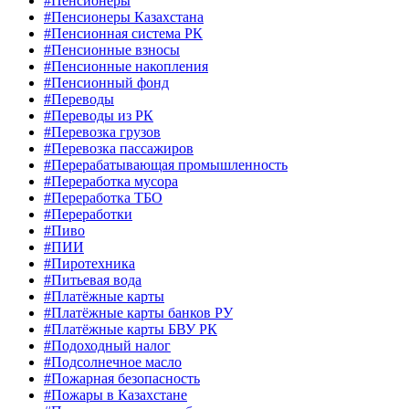
#Пенсионеры
#Пенсионеры Казахстана
#Пенсионная система РК
#Пенсионные взносы
#Пенсионные накопления
#Пенсионный фонд
#Переводы
#Переводы из РК
#Перевозка грузов
#Перевозка пассажиров
#Перерабатывающая промышленность
#Переработка мусора
#Переработка ТБО
#Переработки
#Пиво
#ПИИ
#Пиротехника
#Питьевая вода
#Платёжные карты
#Платёжные карты банков РУ
#Платёжные карты БВУ РК
#Подоходный налог
#Подсолнечное масло
#Пожарная безопасность
#Пожары в Казахстане