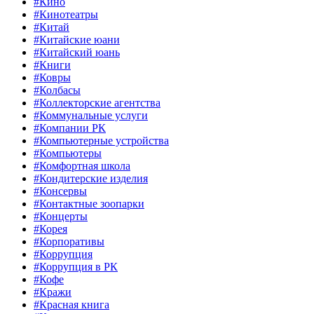
#Кино
#Кинотеатры
#Китай
#Китайские юани
#Китайский юань
#Книги
#Ковры
#Колбасы
#Коллекторские агентства
#Коммунальные услуги
#Компании РК
#Компьютерные устройства
#Компьютеры
#Комфортная школа
#Кондитерские изделия
#Консервы
#Контактные зоопарки
#Концерты
#Корея
#Корпоративы
#Коррупция
#Коррупция в РК
#Кофе
#Кражи
#Красная книга