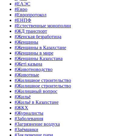
#ЕАЭС
#Евро
#Европротокол
#ЕНПФ
#Естественные монополии
#ЖД транспорт
#Женская безработица
#Женщины
#Женщины в Казахстане
#Женщины в мире
#Женщины Казахстана
#Жеті қазына
#Животноводство
#Животные
#Жилищное строительство
#Жилищное строительство
#Жилищный вопрос
#Жильё
#Жильё в Казахстане
#ЖКХ
#Журналисты
#Заболевания
#Загрязнение воздуха
#Заёмщики
#Заключение пари