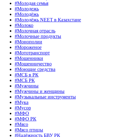
#Молодая семья
#Молодежь
#Молодёжь
#Молодёжь NEET в Казахстане
#Молоко
#Молочная отрасль
#Молочные продукты
#Монополии
#Мороженое
#Мототранспорт
#Мошенники
#Мошенничество
#Моющие средства
#МСБ в РК
#МСБ РК
#Мужчины
#Мужчины и женщины
#Музыкальные инструменты
#Мука
#Мусор
#МФО
#МФО РК
#Мясо
#Мясо птицы
#Надёжность БВУ РК