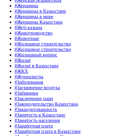
#Женская безработица
#Женщины
#Женщины в Казахстане
#Женщины в мире
#Женщины Казахстана
#Жеті қазына
#Животноводство
#Животные
#Жилищное строительство
#Жилищное строительство
#Жилищный вопрос
#Жильё
#Жильё в Казахстане
#ЖКХ
#Журналисты
#Заболевания
#Загрязнение воздуха
#Заёмщики
#Заключение пари
#Законодательство Казахстана
#Закредитованность
#Занятость в Казахстане
#Занятость населения
#Заработная плата
#Заработная плата в Казахстане