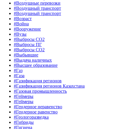
#Воздушные перевозки
#Воздушный транспорт
#Воздушный транспорт
#Возраст
#Война
#Вооружение
#Вузы
#Выбросы CO2
#Выбросы ПГ
#Выбросы СО2
#Выбывшие
#Выдача наличных
#Высшее образование
#Газ
#Газа
#Газификация регионов
#Газификация регионов Казахстана
#Газовая промышленность
#Геймеры
#Геймеры
#Гендерное неравенство
#Гендерное равенство
#Геологоразведка
#Гибриды
#Гигиена