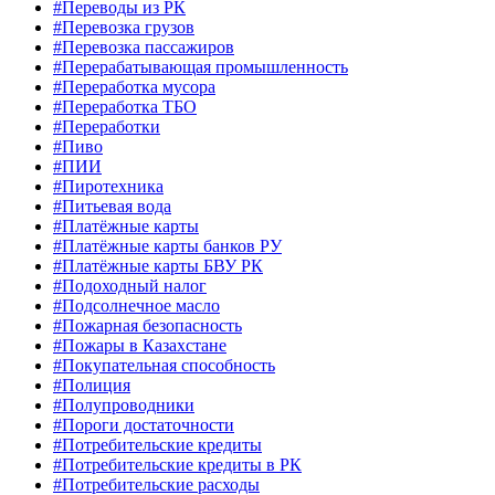
#Переводы из РК
#Перевозка грузов
#Перевозка пассажиров
#Перерабатывающая промышленность
#Переработка мусора
#Переработка ТБО
#Переработки
#Пиво
#ПИИ
#Пиротехника
#Питьевая вода
#Платёжные карты
#Платёжные карты банков РУ
#Платёжные карты БВУ РК
#Подоходный налог
#Подсолнечное масло
#Пожарная безопасность
#Пожары в Казахстане
#Покупательная способность
#Полиция
#Полупроводники
#Пороги достаточности
#Потребительские кредиты
#Потребительские кредиты в РК
#Потребительские расходы