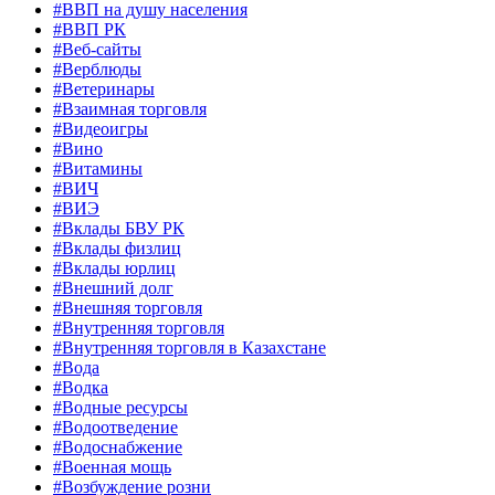
#ВВП на душу населения
#ВВП РК
#Веб-сайты
#Верблюды
#Ветеринары
#Взаимная торговля
#Видеоигры
#Вино
#Витамины
#ВИЧ
#ВИЭ
#Вклады БВУ РК
#Вклады физлиц
#Вклады юрлиц
#Внешний долг
#Внешняя торговля
#Внутренняя торговля
#Внутренняя торговля в Казахстане
#Вода
#Водка
#Водные ресурсы
#Водоотведение
#Водоснабжение
#Военная мощь
#Возбуждение розни