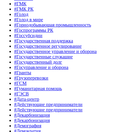
#ГМК
#ГМК РК
#Голод
#Голод в мире
#Горнодобывающая промышленность
#Госпрограммы РК
#Госсубсидии
#Государственная поддержка
#Государственное регулирование
#Государственное управление и оборона
#Государственные служащие
#Государственный долг
#Госуправление и оборона
#Гранты
#Грузоперевозки
#ГСМ
#Гуманитарная помощь
#ГЭСВ
#Дата-центр
#Действующие предприниматели
#Действующие предприниматели
#Декарбонизация
#Декарбонизация
#Демография
#Демократия