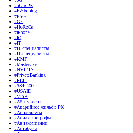
#5G
#5G в РК
#E-Shoping
#ESG
#G7
#HoReCa
#iPhone
#IQ
#IT
#IT-специалисты
#IT-специалисты
#KMF
#MasterCard
#NVIDIA
#PrivateBanking
#REIT
#S&P 500
#USAID
#VISA
#Абитуриенты
#Аварийное жильё в РК
#Авиабилеты
#Авиакатастрофы
#Авиакомпании
#Автобусы