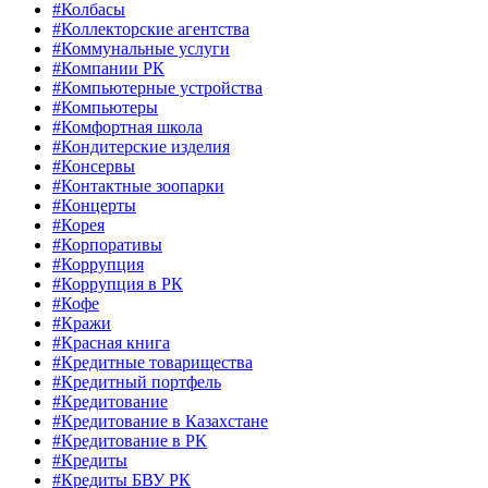
#Колбасы
#Коллекторские агентства
#Коммунальные услуги
#Компании РК
#Компьютерные устройства
#Компьютеры
#Комфортная школа
#Кондитерские изделия
#Консервы
#Контактные зоопарки
#Концерты
#Корея
#Корпоративы
#Коррупция
#Коррупция в РК
#Кофе
#Кражи
#Красная книга
#Кредитные товарищества
#Кредитный портфель
#Кредитование
#Кредитование в Казахстане
#Кредитование в РК
#Кредиты
#Кредиты БВУ РК