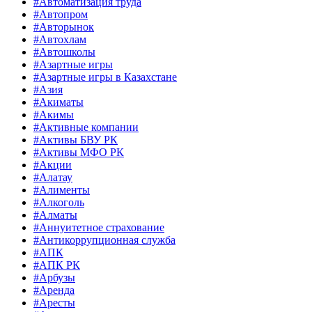
#Автоматизация труда
#Автопром
#Авторынок
#Автохлам
#Автошколы
#Азартные игры
#Азартные игры в Казахстане
#Азия
#Акиматы
#Акимы
#Активные компании
#Активы БВУ РК
#Активы МФО РК
#Акции
#Алатау
#Алименты
#Алкоголь
#Алматы
#Аннуитетное страхование
#Антикоррупционная служба
#АПК
#АПК РК
#Арбузы
#Аренда
#Аресты