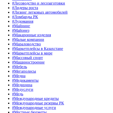
#Лесоводство и лесозаготовки
#Лидеры роста
#Лизинг легковых автомобилей
#Ломбарды РК
#Лудомания
#Майнинг
#Майонез
#Макаронные изделия
#Малые компании
#Мараловодство
#Маркетплейсы в Казахстане
#Маркетплейсы в мире
#Массовый спорт
#Машиностроение
#Мебель
#Мегаполисы
#Медиа
#Медикаменты
#Медицина
#Медуслуги
#Медь
#Международные кредиты
#Международные резервы РК
#Международные услуги
#Местные бюджеты