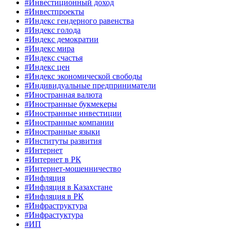
#Инвестиционный доход
#Инвестпроекты
#Индекс гендерного равенства
#Индекс голода
#Индекс демократии
#Индекс мира
#Индекс счастья
#Индекс цен
#Индекс экономической свободы
#Индивидуальные предприниматели
#Иностранная валюта
#Иностранные букмекеры
#Иностранные инвестиции
#Иностранные компании
#Иностранные языки
#Институты развития
#Интернет
#Интернет в РК
#Интернет-мошенничество
#Инфляция
#Инфляция в Казахстане
#Инфляция в РК
#Инфраструктура
#Инфрастуктура
#ИП