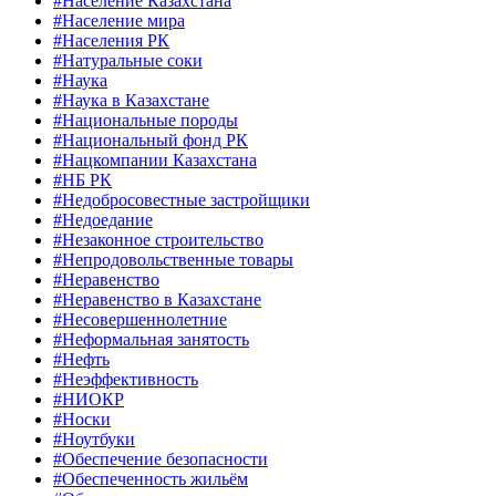
#Население Казахстана
#Население мира
#Населения РК
#Натуральные соки
#Наука
#Наука в Казахстане
#Национальные породы
#Национальный фонд РК
#Нацкомпании Казахстана
#НБ РК
#Недобросовестные застройщики
#Недоедание
#Незаконное строительство
#Непродовольственные товары
#Неравенство
#Неравенство в Казахстане
#Несовершеннолетние
#Неформальная занятость
#Нефть
#Неэффективность
#НИОКР
#Носки
#Ноутбуки
#Обеспечение безопасности
#Обеспеченность жильём