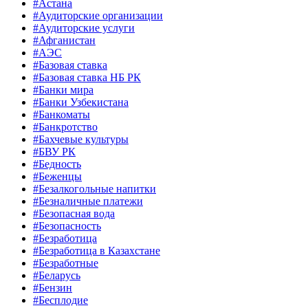
#Астана
#Аудиторские организации
#Аудиторские услуги
#Афганистан
#АЭС
#Базовая ставка
#Базовая ставка НБ РК
#Банки мира
#Банки Узбекистана
#Банкоматы
#Банкротство
#Бахчевые культуры
#БВУ РК
#Бедность
#Беженцы
#Безалкогольные напитки
#Безналичные платежи
#Безопасная вода
#Безопасность
#Безработица
#Безработица в Казахстане
#Безработные
#Беларусь
#Бензин
#Бесплодие