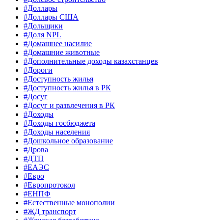
#Доллары
#Доллары США
#Дольщики
#Доля NPL
#Домашнее насилие
#Домашние животные
#Дополнительные доходы казахстанцев
#Дороги
#Доступность жилья
#Доступность жилья в РК
#Досуг
#Досуг и развлечения в РК
#Доходы
#Доходы госбюджета
#Доходы населения
#Дошкольное образование
#Дрова
#ДТП
#ЕАЭС
#Евро
#Европротокол
#ЕНПФ
#Естественные монополии
#ЖД транспорт