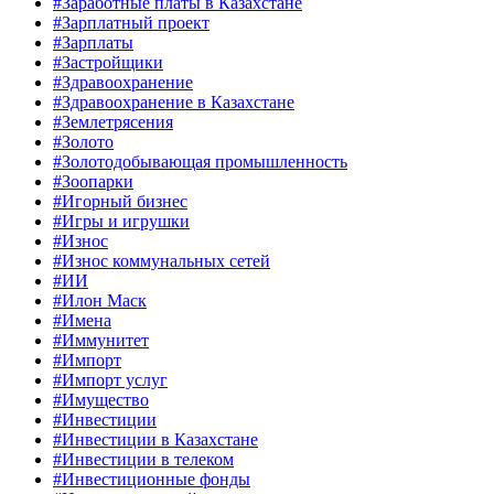
#Заработные платы в Казахстане
#Зарплатный проект
#Зарплаты
#Застройщики
#Здравоохранение
#Здравоохранение в Казахстане
#Землетрясения
#Золото
#Золотодобывающая промышленность
#Зоопарки
#Игорный бизнес
#Игры и игрушки
#Износ
#Износ коммунальных сетей
#ИИ
#Илон Маск
#Имена
#Иммунитет
#Импорт
#Импорт услуг
#Имущество
#Инвестиции
#Инвестиции в Казахстане
#Инвестиции в телеком
#Инвестиционные фонды