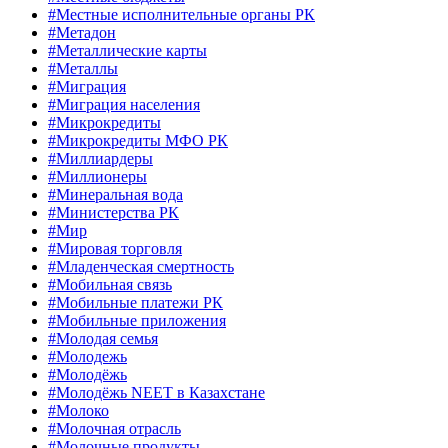
#Местные исполнительные органы РК
#Метадон
#Металлические карты
#Металлы
#Миграция
#Миграция населения
#Микрокредиты
#Микрокредиты МФО РК
#Миллиардеры
#Миллионеры
#Минеральная вода
#Министерства РК
#Мир
#Мировая торговля
#Младенческая смертность
#Мобильная связь
#Мобильные платежи РК
#Мобильные приложения
#Молодая семья
#Молодежь
#Молодёжь
#Молодёжь NEET в Казахстане
#Молоко
#Молочная отрасль
#Молочные продукты