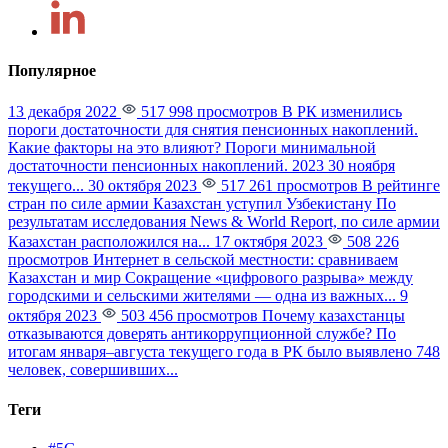
Популярное
13 декабря 2022
517 998 просмотров
В РК изменились
пороги достаточности для снятия пенсионных накоплений.
Какие факторы на это влияют?
Пороги минимальной
достаточности пенсионных накоплений. 2023 30 ноября
текущего...
30 октября 2023
517 261 просмотров
В рейтинге
стран по силе армии Казахстан уступил Узбекистану
По
результатам исследования News & World Report, по силе армии
Казахстан расположился на...
17 октября 2023
508 226
просмотров
Интернет в сельской местности: сравниваем
Казахстан и мир
Сокращение «цифрового разрыва» между
городскими и сельскими жителями — одна из важных...
9
октября 2023
503 456 просмотров
Почему казахстанцы
отказываются доверять антикоррупционной службе?
По
итогам января–августа текущего года в РК было выявлено 748
человек, совершивших...
Теги