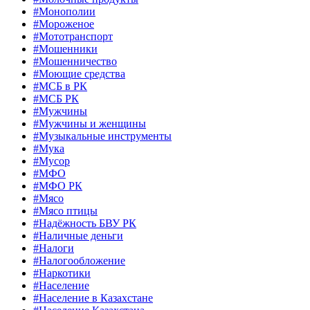
#Монополии
#Мороженое
#Мототранспорт
#Мошенники
#Мошенничество
#Моющие средства
#МСБ в РК
#МСБ РК
#Мужчины
#Мужчины и женщины
#Музыкальные инструменты
#Мука
#Мусор
#МФО
#МФО РК
#Мясо
#Мясо птицы
#Надёжность БВУ РК
#Наличные деньги
#Налоги
#Налогообложение
#Наркотики
#Население
#Население в Казахстане