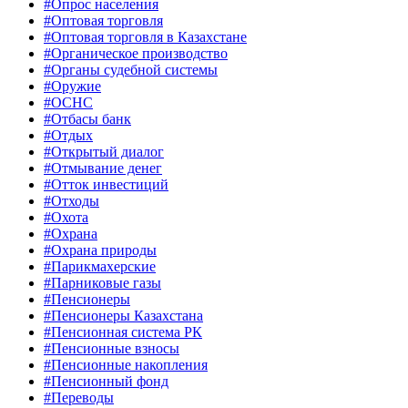
#Опрос населения
#Оптовая торговля
#Оптовая торговля в Казахстане
#Органическое производство
#Органы судебной системы
#Оружие
#ОСНС
#Отбасы банк
#Отдых
#Открытый диалог
#Отмывание денег
#Отток инвестиций
#Отходы
#Охота
#Охрана
#Охрана природы
#Парикмахерские
#Парниковые газы
#Пенсионеры
#Пенсионеры Казахстана
#Пенсионная система РК
#Пенсионные взносы
#Пенсионные накопления
#Пенсионный фонд
#Переводы