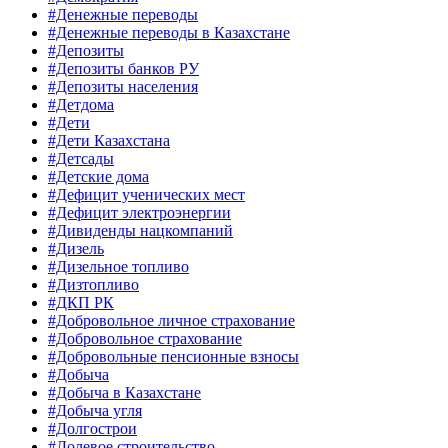
#Денежные переводы
#Денежные переводы в Казахстане
#Депозиты
#Депозиты банков РУ
#Депозиты населения
#Детдома
#Дети
#Дети Казахстана
#Детсады
#Детские дома
#Дефицит ученических мест
#Дефицит электроэнергии
#Дивиденды нацкомпаний
#Дизель
#Дизельное топливо
#Дизтопливо
#ДКП РК
#Добровольное личное страхование
#Добровольное страхование
#Добровольные пенсионные взносы
#Добыча
#Добыча в Казахстане
#Добыча угля
#Долгострои
#Долевое строительство