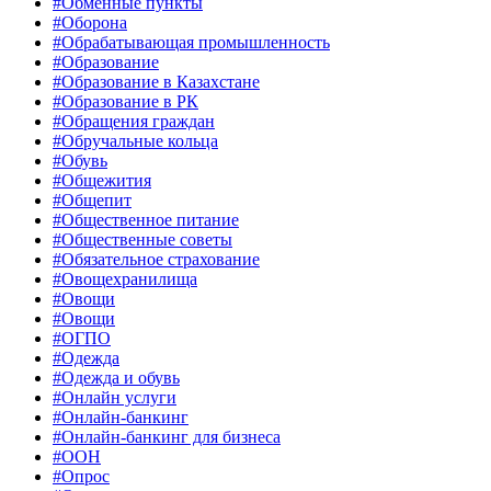
#Обменные пункты
#Оборона
#Обрабатывающая промышленность
#Образование
#Образование в Казахстане
#Образование в РК
#Обращения граждан
#Обручальные кольца
#Обувь
#Общежития
#Общепит
#Общественное питание
#Общественные советы
#Обязательное страхование
#Овощехранилища
#Овощи
#Овощи
#ОГПО
#Одежда
#Одежда и обувь
#Онлайн услуги
#Онлайн-банкинг
#Онлайн-банкинг для бизнеса
#ООН
#Опрос