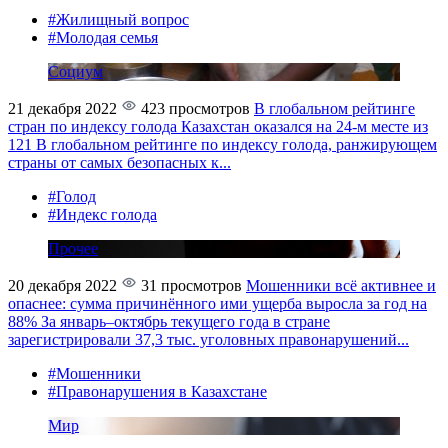
#Жилищный вопрос
#Молодая семья
Социум
21 декабря 2022
423 просмотров
В глобальном рейтинге
стран по индексу голода Казахстан оказался на 24-м месте из
121
В глобальном рейтинге по индексу голода, ранжирующем
страны от самых безопасных к...
#Голод
#Индекс голода
Прочее
20 декабря 2022
31 просмотров
Мошенники всё активнее и
опаснее: сумма причинённого ими ущерба выросла за год на
88%
За январь–октябрь текущего года в стране
зарегистрировали 37,3 тыс. уголовных правонарушений...
#Мошенники
#Правонарушения в Казахстане
Мир