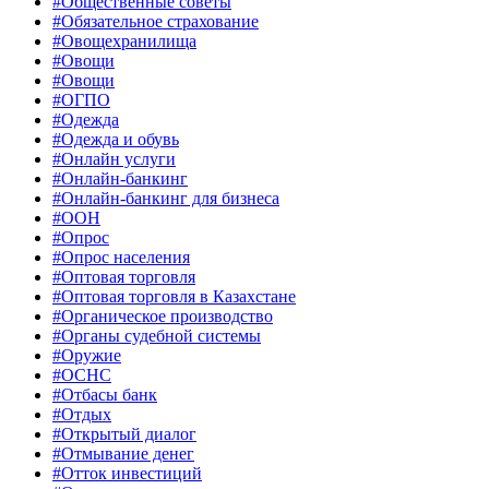
#Общественные советы
#Обязательное страхование
#Овощехранилища
#Овощи
#Овощи
#ОГПО
#Одежда
#Одежда и обувь
#Онлайн услуги
#Онлайн-банкинг
#Онлайн-банкинг для бизнеса
#ООН
#Опрос
#Опрос населения
#Оптовая торговля
#Оптовая торговля в Казахстане
#Органическое производство
#Органы судебной системы
#Оружие
#ОСНС
#Отбасы банк
#Отдых
#Открытый диалог
#Отмывание денег
#Отток инвестиций