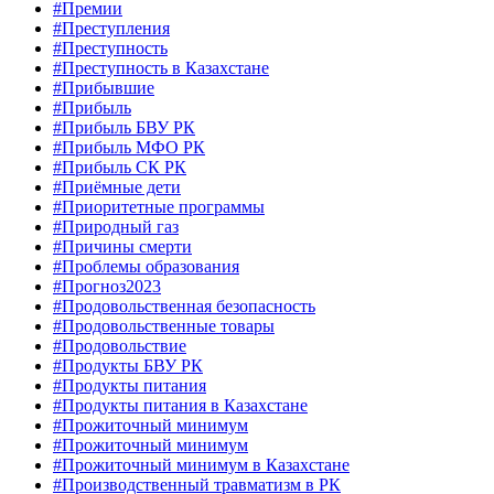
#Премии
#Преступления
#Преступность
#Преступность в Казахстане
#Прибывшие
#Прибыль
#Прибыль БВУ РК
#Прибыль МФО РК
#Прибыль СК РК
#Приёмные дети
#Приоритетные программы
#Природный газ
#Причины смерти
#Проблемы образования
#Прогноз2023
#Продовольственная безопасность
#Продовольственные товары
#Продовольствие
#Продукты БВУ РК
#Продукты питания
#Продукты питания в Казахстане
#Прожиточный минимум
#Прожиточный минимум
#Прожиточный минимум в Казахстане
#Производственный травматизм в РК