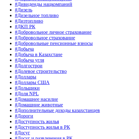
#Дивиденды нацкомпаний
#Дизель
#Дизельное топливо
#Дизтопливо
#ДКП РК
#Добровольное личное страхование
#Добровольное страхование
#Добровольные пенсионные взносы
#Добыча
#Добыча в Казахстане
#Добыча угля
#Долгострои
#Долевое строительство
#Доллары
#Доллары США
#Дольщики
#Доля NPL
#Домашнее насилие
#Домашние животные
#Дополнительные доходы казахстанцев
#Дороги
#Доступность жилья
#Доступность жилья в РК
#Досуг
#Досуг и развлечения в РК