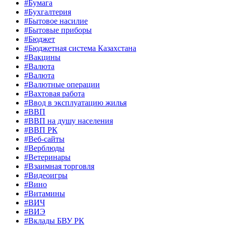
#Бумага
#Бухгалтерия
#Бытовое насилие
#Бытовые приборы
#Бюджет
#Бюджетная система Казахстана
#Вакцины
#Валюта
#Валюта
#Валютные операции
#Вахтовая работа
#Ввод в эксплуатацию жилья
#ВВП
#ВВП на душу населения
#ВВП РК
#Веб-сайты
#Верблюды
#Ветеринары
#Взаимная торговля
#Видеоигры
#Вино
#Витамины
#ВИЧ
#ВИЭ
#Вклады БВУ РК