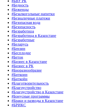
#БВУ РК
#Бедность
#Беженцы
#Безалкогольные напитки
#Безналичные платежи
#Безопасная вода
#Безопасность
#Безработица
#Безработица в Казахстане
#Безработные
#Беларусь
#Бензин
#Бесплодие
#Бетон
#Бизнес в Казахстане
#Бизнес в РК
#Биоразнообразие
#Биткоин
#Биткойн
#Благотворительность
#Благоустройство
#Благоустройство в Казахстане
#Бонусные программы
#Браки и разводы в Казахстане
#БРИКС