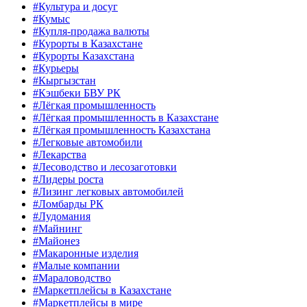
#Культура и досуг
#Кумыс
#Купля-продажа валюты
#Курорты в Казахстане
#Курорты Казахстана
#Курьеры
#Кыргызстан
#Кэшбеки БВУ РК
#Лёгкая промышленность
#Лёгкая промышленность в Казахстане
#Лёгкая промышленность Казахстана
#Легковые автомобили
#Лекарства
#Лесоводство и лесозаготовки
#Лидеры роста
#Лизинг легковых автомобилей
#Ломбарды РК
#Лудомания
#Майнинг
#Майонез
#Макаронные изделия
#Малые компании
#Мараловодство
#Маркетплейсы в Казахстане
#Маркетплейсы в мире