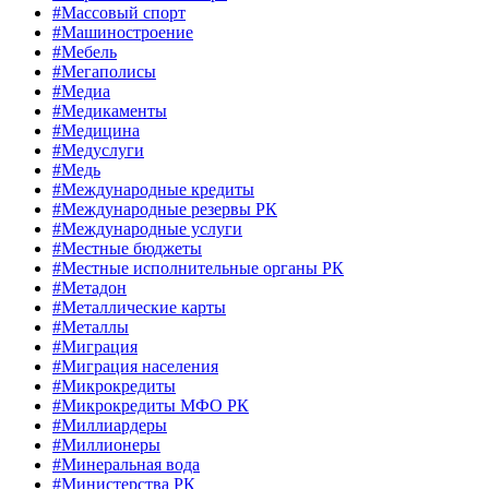
#Массовый спорт
#Машиностроение
#Мебель
#Мегаполисы
#Медиа
#Медикаменты
#Медицина
#Медуслуги
#Медь
#Международные кредиты
#Международные резервы РК
#Международные услуги
#Местные бюджеты
#Местные исполнительные органы РК
#Метадон
#Металлические карты
#Металлы
#Миграция
#Миграция населения
#Микрокредиты
#Микрокредиты МФО РК
#Миллиардеры
#Миллионеры
#Минеральная вода
#Министерства РК