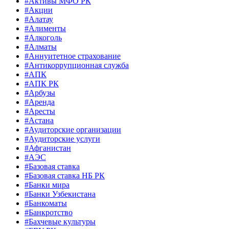
#Активы МФО РК
#Акции
#Алатау
#Алименты
#Алкоголь
#Алматы
#Аннуитетное страхование
#Антикоррупционная служба
#АПК
#АПК РК
#Арбузы
#Аренда
#Аресты
#Астана
#Аудиторские организации
#Аудиторские услуги
#Афганистан
#АЭС
#Базовая ставка
#Базовая ставка НБ РК
#Банки мира
#Банки Узбекистана
#Банкоматы
#Банкротство
#Бахчевые культуры