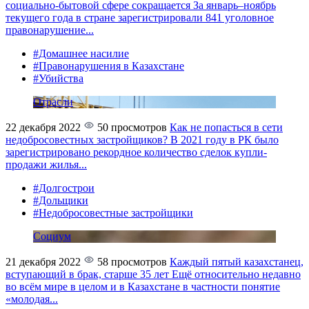
социально-бытовой сфере сокращается
За январь–ноябрь
текущего года в стране зарегистрировали 841 уголовное
правонарушение...
#Домашнее насилие
#Правонарушения в Казахстане
#Убийства
Отрасли
22 декабря 2022
50 просмотров
Как не попасться в сети
недобросовестных застройщиков?
В 2021 году в РК было
зарегистрировано рекордное количество сделок купли-
продажи жилья...
#Долгострои
#Дольщики
#Недобросовестные застройщики
Социум
21 декабря 2022
58 просмотров
Каждый пятый казахстанец,
вступающий в брак, старше 35 лет
Ещё относительно недавно
во всём мире в целом и в Казахстане в частности понятие
«молодая...