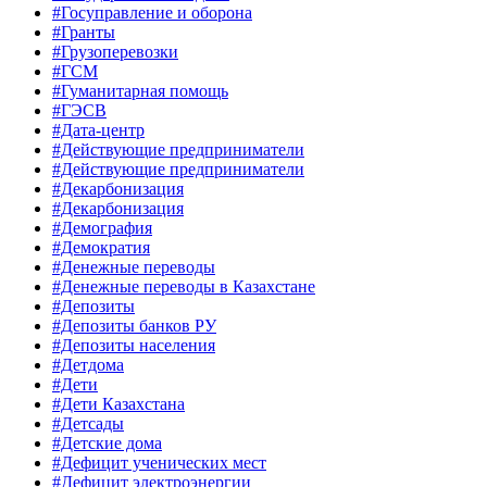
#Госуправление и оборона
#Гранты
#Грузоперевозки
#ГСМ
#Гуманитарная помощь
#ГЭСВ
#Дата-центр
#Действующие предприниматели
#Действующие предприниматели
#Декарбонизация
#Декарбонизация
#Демография
#Демократия
#Денежные переводы
#Денежные переводы в Казахстане
#Депозиты
#Депозиты банков РУ
#Депозиты населения
#Детдома
#Дети
#Дети Казахстана
#Детсады
#Детские дома
#Дефицит ученических мест
#Дефицит электроэнергии