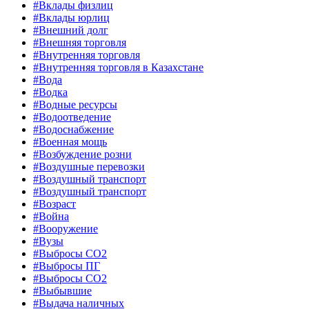
#Вклады физлиц
#Вклады юрлиц
#Внешний долг
#Внешняя торговля
#Внутренняя торговля
#Внутренняя торговля в Казахстане
#Вода
#Водка
#Водные ресурсы
#Водоотведение
#Водоснабжение
#Военная мощь
#Возбуждение розни
#Воздушные перевозки
#Воздушный транспорт
#Воздушный транспорт
#Возраст
#Война
#Вооружение
#Вузы
#Выбросы CO2
#Выбросы ПГ
#Выбросы СО2
#Выбывшие
#Выдача наличных