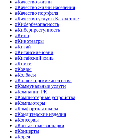
#Качество жизни
#Качество жизни населения
#Качество портфеля
#Качество услуг в Казахстане
#Кибербезопасность
#Киберпреступность
#Кино
#Кинотеатры
#Китай
#Китайские юани
#Китайский юань
#Книги
#Ковры
#Колбасы
#Коллекторские агентства
#Коммунальные услуги
#Компании РК
#Компьютерные устройства
#Компьютеры
#Комфортная школа
#Кондитерские изделия
#Консервы
#Контактные зоопарки
#Концерты
#Корея