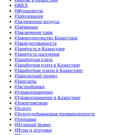
#ЖКХ
#Журналисты
#Заболевания
#Загрязнение воздуха
#Заёмщики
#Заключение пари
#Законодательство Казахстана
#Закредитованность
#Занятость в Казахстане
#Занятость населения
#Заработная плата
#Заработная плата в Казахстане
#Заработные платы в Казахстане
#Зарплатный проект
#Зарплаты
#Застройщики
#Здравоохранение
#Здравоохранение в Казахстане
#Землетрясения
#Золото
#Золотодобывающая промышленность
#Зоопарки
#Игорный бизнес
#Игры и игрушки