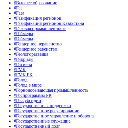
#Высшее образование
#Газ
#Газа
#Газификация регионов
#Газификация регионов Казахстана
#Газовая промышленность
#Геймеры
#Геймеры
#Гендерное неравенство
#Гендерное равенство
#Геологоразведка
#Гибриды
#Гигиена
#ГМК
#ГМК РК
#Голод
#Голод в мире
#Горнодобывающая промышленность
#Госпрограммы РК
#Госсубсидии
#Государственная поддержка
#Государственное регулирование
#Государственное управление и оборона
#Государственные служащие
#Государственный долг