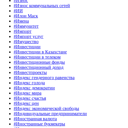
#Износ
#Износ коммунальных сетей
#ИИ
#Илон Маск
#Имена
#Иммунитет
#Импорт
#Импорт услуг
#Имущество
#Инвестиции
#Инвестиции в Казахстане
#Инвестиции в телеком
#Инвестиционные фонды
#Инвестиционный доход
#Инвестпроекты
#Индекс гендерного равенства
#Индекс голода
#Индекс демократии
#Индекс мира
#Индекс счастья
#Индекс цен
#Индекс экономической свободы
#Индивидуальные предприниматели
#Иностранная валюта
#Иностранные букмекеры