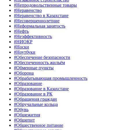
#Непродовольственные товары
#Неравенство
#Неравенство в Казахстане
#Несовершеннолетние
#Неформальная занятость
#Нефть
#Неэффективность
#НИОКР
#Носки
#Ноутбуки
#Обеспечение безопасности
#Обеспеченность жильём
#Обменные пункты
#Оборона
#Обрабатывающая промышленность
#Образование
#Образование в Казахстане
#Образование в РК
#Обращения граждан
#Обручальные кольца
#Обувь
#Общежития
#Общепит
#Общественное питание