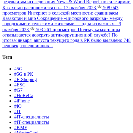
результатам исследования News & World Report, по силе армии
Казахстан расположился на...
17 октября 2023
508 043
просмотров
Интернет в сельской местности: сравниваем
Казахстан и мир
Сокращение «цифрового разрыва» между
городскими и сельскими жителями — одна из важных...
9
октября 2023
503 261 просмотров
Почему казахстанцы
отказываются доверять антикоррупционной службе?
По
итогам января–августа текущего года в РК было выявлено 748
человек, совершивших...
Теги
#5G
#5G в РК
#E-Shoping
#ESG
#G7
#HoReCa
#iPhone
#IQ
#IT
#IT-специалисты
#IT-специалисты
#KMF
#MasterCard