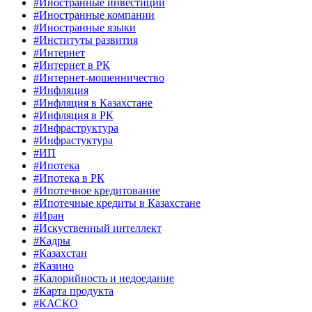
#Иностранные инвестиции
#Иностранные компании
#Иностранные языки
#Институты развития
#Интернет
#Интернет в РК
#Интернет-мошенничество
#Инфляция
#Инфляция в Казахстане
#Инфляция в РК
#Инфраструктура
#Инфрастуктура
#ИП
#Ипотека
#Ипотека в РК
#Ипотечное кредитование
#Ипотечные кредиты в Казахстане
#Иран
#Искуственный интеллект
#Кадры
#Казахстан
#Казино
#Калорийность и недоедание
#Карта продукта
#КАСКО