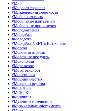
#Мир
#Мировая торговля
#Младенческая смертность
#Мобильная связь
#Мобильные платежи РК
#Мобильные приложения
#Молодая семья
#Молодёжь
#Молодежь
#Молодёжь NEET в Казахстане
#Молоко
#Молочная отрасль
#Молочные продукты
#Монополии
#Мороженое
#Мототранспорт
#Мошенники
#Мошенничество
#Моющие средства
#МСБ в РК
#МСБ РК
#Мужчины
#Мужчины и женщины
#Музыкальные инструменты
#Мука