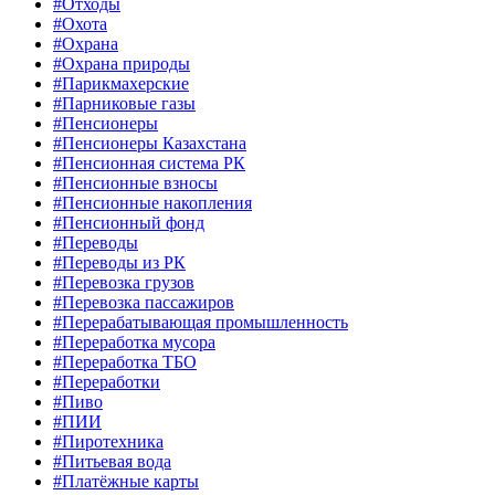
#Отходы
#Охота
#Охрана
#Охрана природы
#Парикмахерские
#Парниковые газы
#Пенсионеры
#Пенсионеры Казахстана
#Пенсионная система РК
#Пенсионные взносы
#Пенсионные накопления
#Пенсионный фонд
#Переводы
#Переводы из РК
#Перевозка грузов
#Перевозка пассажиров
#Перерабатывающая промышленность
#Переработка мусора
#Переработка ТБО
#Переработки
#Пиво
#ПИИ
#Пиротехника
#Питьевая вода
#Платёжные карты