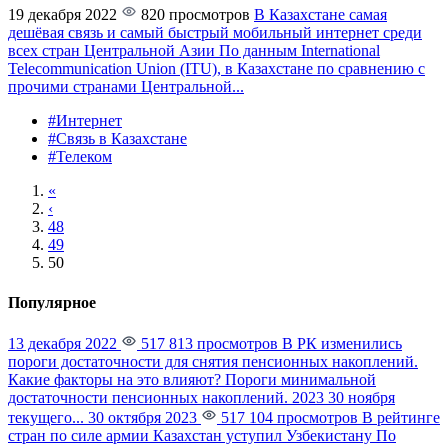
19 декабря 2022
820 просмотров
В Казахстане самая
дешёвая связь и самый быстрый мобильный интернет среди
всех стран Центральной Азии
По данным International
Telecommunication Union (ITU), в Казахстане по сравнению с
прочими странами Центральной...
#Интернет
#Связь в Казахстане
#Телеком
«
‹
48
49
50
Популярное
13 декабря 2022
517 813 просмотров
В РК изменились
пороги достаточности для снятия пенсионных накоплений.
Какие факторы на это влияют?
Пороги минимальной
достаточности пенсионных накоплений. 2023 30 ноября
текущего...
30 октября 2023
517 104 просмотров
В рейтинге
стран по силе армии Казахстан уступил Узбекистану
По