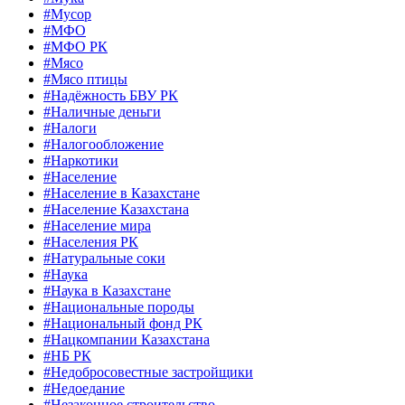
#Мусор
#МФО
#МФО РК
#Мясо
#Мясо птицы
#Надёжность БВУ РК
#Наличные деньги
#Налоги
#Налогообложение
#Наркотики
#Население
#Население в Казахстане
#Население Казахстана
#Население мира
#Населения РК
#Натуральные соки
#Наука
#Наука в Казахстане
#Национальные породы
#Национальный фонд РК
#Нацкомпании Казахстана
#НБ РК
#Недобросовестные застройщики
#Недоедание
#Незаконное строительство