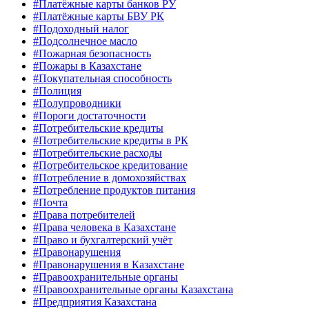
#Платёжные карты банков РУ
#Платёжные карты БВУ РК
#Подоходный налог
#Подсолнечное масло
#Пожарная безопасность
#Пожары в Казахстане
#Покупательная способность
#Полиция
#Полупроводники
#Пороги достаточности
#Потребительские кредиты
#Потребительские кредиты в РК
#Потребительские расходы
#Потребительское кредитование
#Потребление в домохозяйствах
#Потребление продуктов питания
#Почта
#Права потребителей
#Права человека в Казахстане
#Право и бухгалтерский учёт
#Правонарушения
#Правонарушения в Казахстане
#Правоохранительные органы
#Правоохранительные органы Казахстана
#Предприятия Казахстана