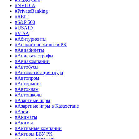
#NVIDIA
#PrivateBanking
#REIT
#S&P 500
#USAID
#VISA
#Абитуриенты
#Аварийное жильё в РК
#Авиабилеты
#Авиакатастрофы
#Авиакомпании
#Автобусы
#Автоматизация труда
#Автопром
#Авторынок
#Автохлам
#Автошколы
#Азартные игры
#Азартные игры в Казахстане
#Азия
#Акиматы
#Акимы
#Активные компании
#Активы БВУ РК