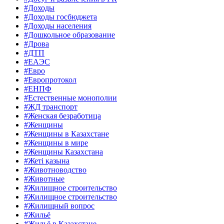
#Доходы
#Доходы госбюджета
#Доходы населения
#Дошкольное образование
#Дрова
#ДТП
#ЕАЭС
#Евро
#Европротокол
#ЕНПФ
#Естественные монополии
#ЖД транспорт
#Женская безработица
#Женщины
#Женщины в Казахстане
#Женщины в мире
#Женщины Казахстана
#Жеті қазына
#Животноводство
#Животные
#Жилищное строительство
#Жилищное строительство
#Жилищный вопрос
#Жильё
#Жильё в Казахстане