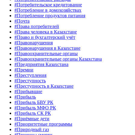
#Потребительское кредитование
#Потребление в домохозяйствах
#Потребление продуктов питания
#Почта
#Права потребителей
#Права человека в Казахстане
#Право и бухгалтерский учёт
#Правонарушения
#Правонарушения в Казахстане
#Правоохранительные органы
#Правоохранительные органы Казахстана
#Предприятия Казахстана
#Премии
#Преступления
#Преступность
#Преступность в Казахстане
#Прибывшие
#Прибыль
#Прибыль БВУ РК
#Прибыль МФО РК
#Прибыль СК РК
#Приёмные дети
#Приоритетные программы
#Природный газ
#Причины смерти