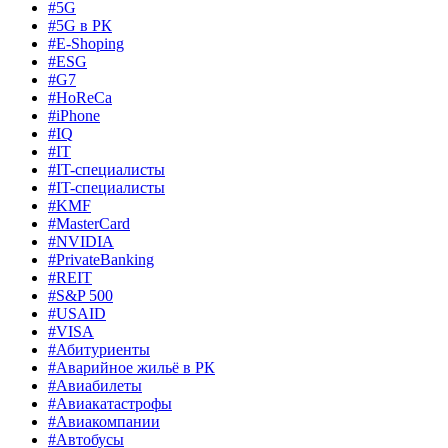
#5G
#5G в РК
#E-Shoping
#ESG
#G7
#HoReCa
#iPhone
#IQ
#IT
#IT-специалисты
#IT-специалисты
#KMF
#MasterCard
#NVIDIA
#PrivateBanking
#REIT
#S&P 500
#USAID
#VISA
#Абитуриенты
#Аварийное жильё в РК
#Авиабилеты
#Авиакатастрофы
#Авиакомпании
#Автобусы