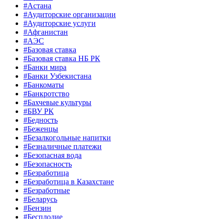
#Астана
#Аудиторские организации
#Аудиторские услуги
#Афганистан
#АЭС
#Базовая ставка
#Базовая ставка НБ РК
#Банки мира
#Банки Узбекистана
#Банкоматы
#Банкротство
#Бахчевые культуры
#БВУ РК
#Бедность
#Беженцы
#Безалкогольные напитки
#Безналичные платежи
#Безопасная вода
#Безопасность
#Безработица
#Безработица в Казахстане
#Безработные
#Беларусь
#Бензин
#Бесплодие