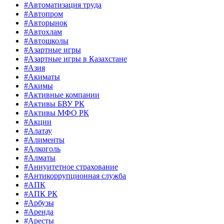
#Автоматизация труда
#Автопром
#Авторынок
#Автохлам
#Автошколы
#Азартные игры
#Азартные игры в Казахстане
#Азия
#Акиматы
#Акимы
#Активные компании
#Активы БВУ РК
#Активы МФО РК
#Акции
#Алатау
#Алименты
#Алкоголь
#Алматы
#Аннуитетное страхование
#Антикоррупционная служба
#АПК
#АПК РК
#Арбузы
#Аренда
#Аресты