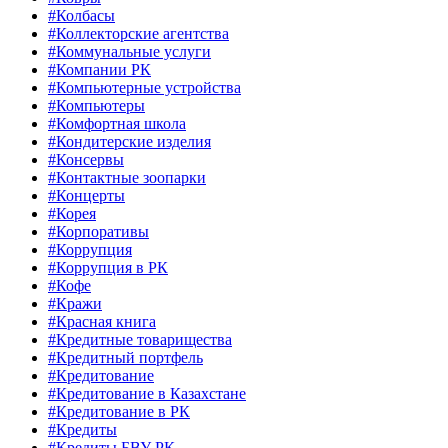
#Колбасы
#Коллекторские агентства
#Коммунальные услуги
#Компании РК
#Компьютерные устройства
#Компьютеры
#Комфортная школа
#Кондитерские изделия
#Консервы
#Контактные зоопарки
#Концерты
#Корея
#Корпоративы
#Коррупция
#Коррупция в РК
#Кофе
#Кражи
#Красная книга
#Кредитные товарищества
#Кредитный портфель
#Кредитование
#Кредитование в Казахстане
#Кредитование в РК
#Кредиты
#Кредиты БВУ РК