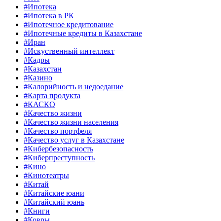
#Ипотека
#Ипотека в РК
#Ипотечное кредитование
#Ипотечные кредиты в Казахстане
#Иран
#Искуственный интеллект
#Кадры
#Казахстан
#Казино
#Калорийность и недоедание
#Карта продукта
#КАСКО
#Качество жизни
#Качество жизни населения
#Качество портфеля
#Качество услуг в Казахстане
#Кибербезопасность
#Киберпреступность
#Кино
#Кинотеатры
#Китай
#Китайские юани
#Китайский юань
#Книги
#Ковры