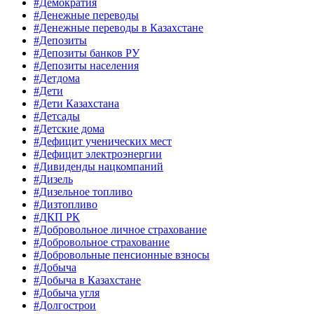
#Демократия
#Денежные переводы
#Денежные переводы в Казахстане
#Депозиты
#Депозиты банков РУ
#Депозиты населения
#Детдома
#Дети
#Дети Казахстана
#Детсады
#Детские дома
#Дефицит ученических мест
#Дефицит электроэнергии
#Дивиденды нацкомпаний
#Дизель
#Дизельное топливо
#Дизтопливо
#ДКП РК
#Добровольное личное страхование
#Добровольное страхование
#Добровольные пенсионные взносы
#Добыча
#Добыча в Казахстане
#Добыча угля
#Долгострои