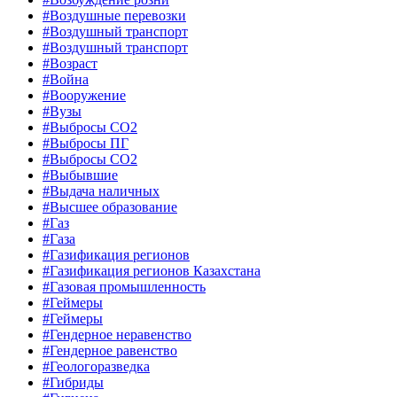
#Воздушные перевозки
#Воздушный транспорт
#Воздушный транспорт
#Возраст
#Война
#Вооружение
#Вузы
#Выбросы CO2
#Выбросы ПГ
#Выбросы СО2
#Выбывшие
#Выдача наличных
#Высшее образование
#Газ
#Газа
#Газификация регионов
#Газификация регионов Казахстана
#Газовая промышленность
#Геймеры
#Геймеры
#Гендерное неравенство
#Гендерное равенство
#Геологоразведка
#Гибриды