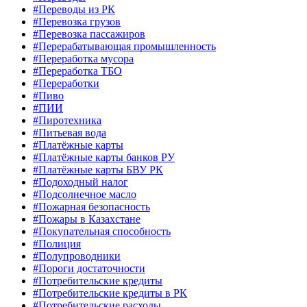
#Переводы из РК
#Перевозка грузов
#Перевозка пассажиров
#Перерабатывающая промышленность
#Переработка мусора
#Переработка ТБО
#Переработки
#Пиво
#ПИИ
#Пиротехника
#Питьевая вода
#Платёжные карты
#Платёжные карты банков РУ
#Платёжные карты БВУ РК
#Подоходный налог
#Подсолнечное масло
#Пожарная безопасность
#Пожары в Казахстане
#Покупательная способность
#Полиция
#Полупроводники
#Пороги достаточности
#Потребительские кредиты
#Потребительские кредиты в РК
#Потребительские расходы