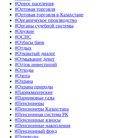
#Опрос населения
#Оптовая торговля
#Оптовая торговля в Казахстане
#Органическое производство
#Органы судебной системы
#Оружие
#ОСНС
#Отбасы банк
#Отдых
#Открытый диалог
#Отмывание денег
#Отток инвестиций
#Отходы
#Охота
#Охрана
#Охрана природы
#Парикмахерские
#Парниковые газы
#Пенсионеры
#Пенсионеры Казахстана
#Пенсионная система РК
#Пенсионные взносы
#Пенсионные накопления
#Пенсионный фонд
#Переводы