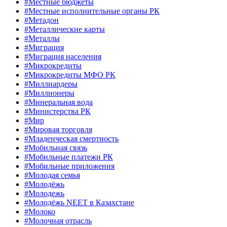
#Местные бюджеты
#Местные исполнительные органы РК
#Метадон
#Металлические карты
#Металлы
#Миграция
#Миграция населения
#Микрокредиты
#Микрокредиты МФО РК
#Миллиардеры
#Миллионеры
#Минеральная вода
#Министерства РК
#Мир
#Мировая торговля
#Младенческая смертность
#Мобильная связь
#Мобильные платежи РК
#Мобильные приложения
#Молодая семья
#Молодёжь
#Молодежь
#Молодёжь NEET в Казахстане
#Молоко
#Молочная отрасль