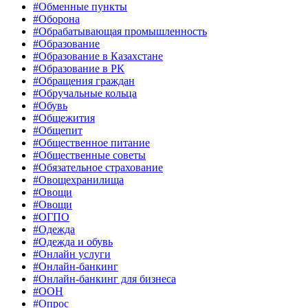
#Обменные пункты
#Оборона
#Обрабатывающая промышленность
#Образование
#Образование в Казахстане
#Образование в РК
#Обращения граждан
#Обручальные кольца
#Обувь
#Общежития
#Общепит
#Общественное питание
#Общественные советы
#Обязательное страхование
#Овощехранилища
#Овощи
#Овощи
#ОГПО
#Одежда
#Одежда и обувь
#Онлайн услуги
#Онлайн-банкинг
#Онлайн-банкинг для бизнеса
#ООН
#Опрос