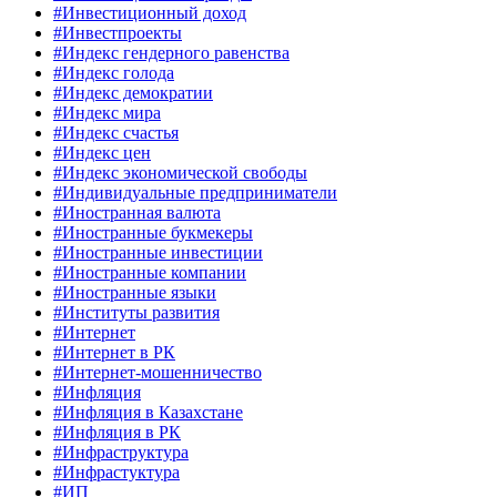
#Инвестиционный доход
#Инвестпроекты
#Индекс гендерного равенства
#Индекс голода
#Индекс демократии
#Индекс мира
#Индекс счастья
#Индекс цен
#Индекс экономической свободы
#Индивидуальные предприниматели
#Иностранная валюта
#Иностранные букмекеры
#Иностранные инвестиции
#Иностранные компании
#Иностранные языки
#Институты развития
#Интернет
#Интернет в РК
#Интернет-мошенничество
#Инфляция
#Инфляция в Казахстане
#Инфляция в РК
#Инфраструктура
#Инфрастуктура
#ИП