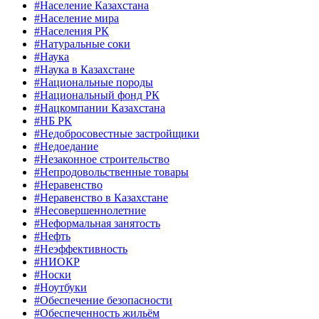
#Население Казахстана
#Население мира
#Населения РК
#Натуральные соки
#Наука
#Наука в Казахстане
#Национальные породы
#Национальный фонд РК
#Нацкомпании Казахстана
#НБ РК
#Недобросовестные застройщики
#Недоедание
#Незаконное строительство
#Непродовольственные товары
#Неравенство
#Неравенство в Казахстане
#Несовершеннолетние
#Неформальная занятость
#Нефть
#Неэффективность
#НИОКР
#Носки
#Ноутбуки
#Обеспечение безопасности
#Обеспеченность жильём