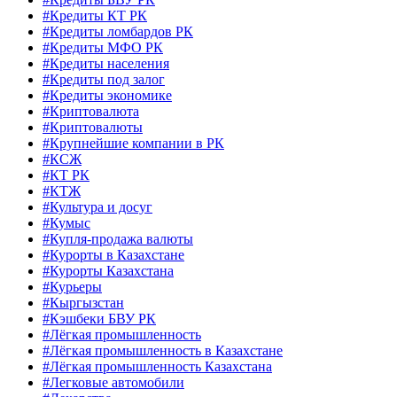
#Кредиты КТ РК
#Кредиты ломбардов РК
#Кредиты МФО РК
#Кредиты населения
#Кредиты под залог
#Кредиты экономике
#Криптовалюта
#Криптовалюты
#Крупнейшие компании в РК
#КСЖ
#КТ РК
#КТЖ
#Культура и досуг
#Кумыс
#Купля-продажа валюты
#Курорты в Казахстане
#Курорты Казахстана
#Курьеры
#Кыргызстан
#Кэшбеки БВУ РК
#Лёгкая промышленность
#Лёгкая промышленность в Казахстане
#Лёгкая промышленность Казахстана
#Легковые автомобили