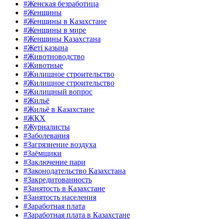
#Женская безработица
#Женщины
#Женщины в Казахстане
#Женщины в мире
#Женщины Казахстана
#Жеті қазына
#Животноводство
#Животные
#Жилищное строительство
#Жилищное строительство
#Жилищный вопрос
#Жильё
#Жильё в Казахстане
#ЖКХ
#Журналисты
#Заболевания
#Загрязнение воздуха
#Заёмщики
#Заключение пари
#Законодательство Казахстана
#Закредитованность
#Занятость в Казахстане
#Занятость населения
#Заработная плата
#Заработная плата в Казахстане