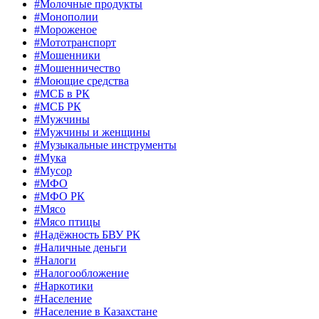
#Молочные продукты
#Монополии
#Мороженое
#Мототранспорт
#Мошенники
#Мошенничество
#Моющие средства
#МСБ в РК
#МСБ РК
#Мужчины
#Мужчины и женщины
#Музыкальные инструменты
#Мука
#Мусор
#МФО
#МФО РК
#Мясо
#Мясо птицы
#Надёжность БВУ РК
#Наличные деньги
#Налоги
#Налогообложение
#Наркотики
#Население
#Население в Казахстане