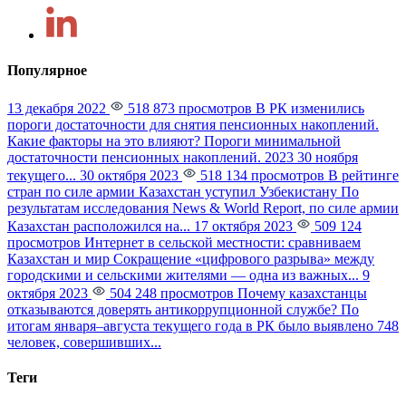
Популярное
13 декабря 2022
518 873 просмотров
В РК изменились
пороги достаточности для снятия пенсионных накоплений.
Какие факторы на это влияют?
Пороги минимальной
достаточности пенсионных накоплений. 2023 30 ноября
текущего...
30 октября 2023
518 134 просмотров
В рейтинге
стран по силе армии Казахстан уступил Узбекистану
По
результатам исследования News & World Report, по силе армии
Казахстан расположился на...
17 октября 2023
509 124
просмотров
Интернет в сельской местности: сравниваем
Казахстан и мир
Сокращение «цифрового разрыва» между
городскими и сельскими жителями — одна из важных...
9
октября 2023
504 248 просмотров
Почему казахстанцы
отказываются доверять антикоррупционной службе?
По
итогам января–августа текущего года в РК было выявлено 748
человек, совершивших...
Теги