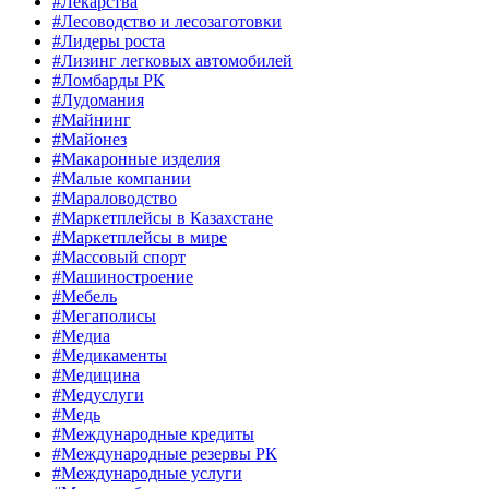
#Лекарства
#Лесоводство и лесозаготовки
#Лидеры роста
#Лизинг легковых автомобилей
#Ломбарды РК
#Лудомания
#Майнинг
#Майонез
#Макаронные изделия
#Малые компании
#Мараловодство
#Маркетплейсы в Казахстане
#Маркетплейсы в мире
#Массовый спорт
#Машиностроение
#Мебель
#Мегаполисы
#Медиа
#Медикаменты
#Медицина
#Медуслуги
#Медь
#Международные кредиты
#Международные резервы РК
#Международные услуги