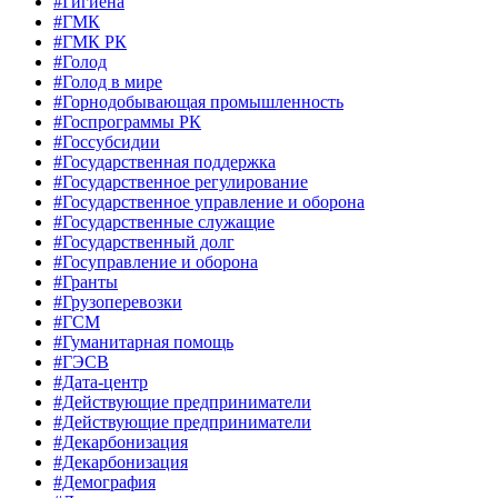
#Гигиена
#ГМК
#ГМК РК
#Голод
#Голод в мире
#Горнодобывающая промышленность
#Госпрограммы РК
#Госсубсидии
#Государственная поддержка
#Государственное регулирование
#Государственное управление и оборона
#Государственные служащие
#Государственный долг
#Госуправление и оборона
#Гранты
#Грузоперевозки
#ГСМ
#Гуманитарная помощь
#ГЭСВ
#Дата-центр
#Действующие предприниматели
#Действующие предприниматели
#Декарбонизация
#Декарбонизация
#Демография