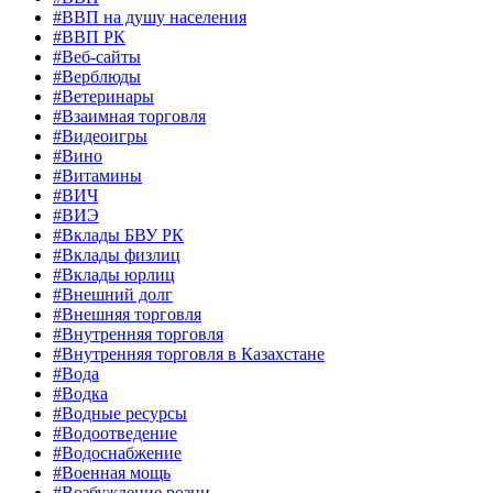
#ВВП на душу населения
#ВВП РК
#Веб-сайты
#Верблюды
#Ветеринары
#Взаимная торговля
#Видеоигры
#Вино
#Витамины
#ВИЧ
#ВИЭ
#Вклады БВУ РК
#Вклады физлиц
#Вклады юрлиц
#Внешний долг
#Внешняя торговля
#Внутренняя торговля
#Внутренняя торговля в Казахстане
#Вода
#Водка
#Водные ресурсы
#Водоотведение
#Водоснабжение
#Военная мощь
#Возбуждение розни