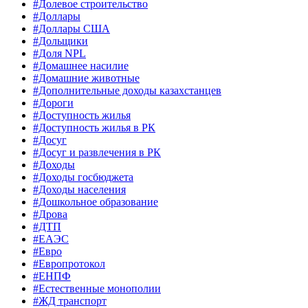
#Долевое строительство
#Доллары
#Доллары США
#Дольщики
#Доля NPL
#Домашнее насилие
#Домашние животные
#Дополнительные доходы казахстанцев
#Дороги
#Доступность жилья
#Доступность жилья в РК
#Досуг
#Досуг и развлечения в РК
#Доходы
#Доходы госбюджета
#Доходы населения
#Дошкольное образование
#Дрова
#ДТП
#ЕАЭС
#Евро
#Европротокол
#ЕНПФ
#Естественные монополии
#ЖД транспорт