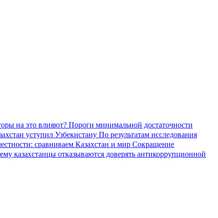
торы на это влияют?
Пороги минимальной достаточности
азахстан уступил Узбекистану
По результатам исследования
местности: сравниваем Казахстан и мир
Сокращение
ему казахстанцы отказываются доверять антикоррупционной