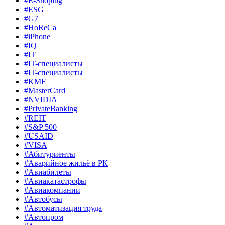
#E-Shoping
#ESG
#G7
#HoReCa
#iPhone
#IQ
#IT
#IT-специалисты
#IT-специалисты
#KMF
#MasterCard
#NVIDIA
#PrivateBanking
#REIT
#S&P 500
#USAID
#VISA
#Абитуриенты
#Аварийное жильё в РК
#Авиабилеты
#Авиакатастрофы
#Авиакомпании
#Автобусы
#Автоматизация труда
#Автопром