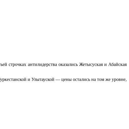
тьей строчках антилидерства оказались Жетысуская и Абайская
уркестанской и Улытауской — цены остались на том же уровне,