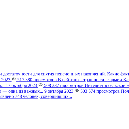
и достаточности для снятия пенсионных накоплений. Какие фак
 2023
517 380 просмотров
В рейтинге стран по силе армии К
...
17 октября 2023
508 337 просмотров
Интернет в сельской 
 — одна из важных...
9 октября 2023
503 574 просмотров
Поч
явлено 748 человек, совершивших...