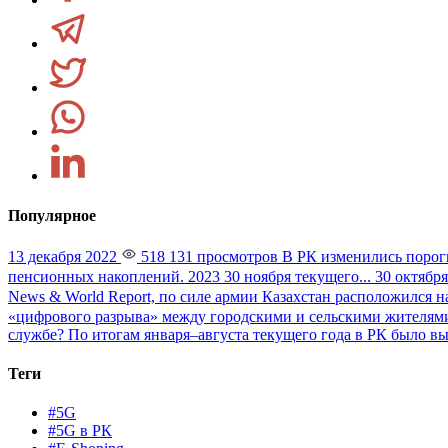
Популярное
13 декабря 2022
518 131 просмотров
В РК изменились порог
пенсионных накоплений. 2023 30 ноября текущего...
30 октября
News & World Report, по силе армии Казахстан расположился на
«цифрового разрыва» между городскими и сельскими жителями
службе?
По итогам января–августа текущего года в РК было вы
Теги
#5G
#5G в РК