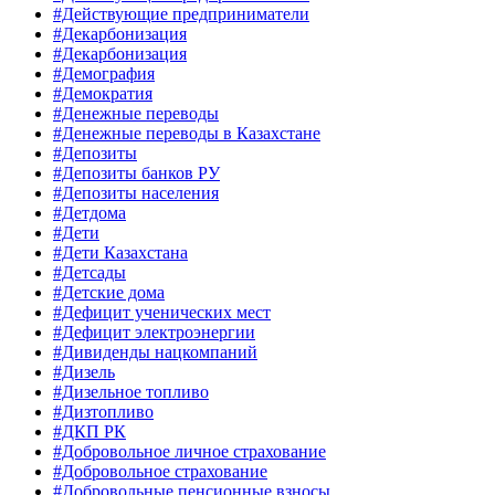
#Действующие предприниматели
#Декарбонизация
#Декарбонизация
#Демография
#Демократия
#Денежные переводы
#Денежные переводы в Казахстане
#Депозиты
#Депозиты банков РУ
#Депозиты населения
#Детдома
#Дети
#Дети Казахстана
#Детсады
#Детские дома
#Дефицит ученических мест
#Дефицит электроэнергии
#Дивиденды нацкомпаний
#Дизель
#Дизельное топливо
#Дизтопливо
#ДКП РК
#Добровольное личное страхование
#Добровольное страхование
#Добровольные пенсионные взносы