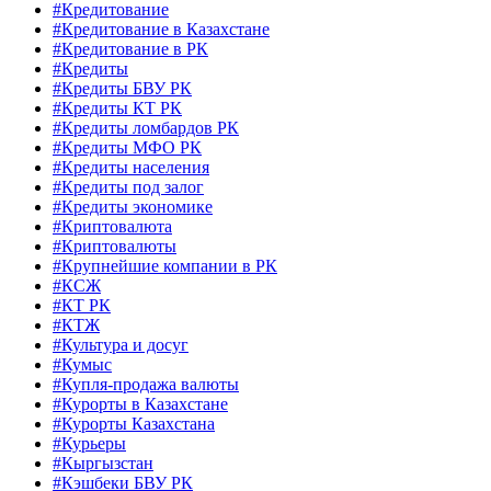
#Кредитование
#Кредитование в Казахстане
#Кредитование в РК
#Кредиты
#Кредиты БВУ РК
#Кредиты КТ РК
#Кредиты ломбардов РК
#Кредиты МФО РК
#Кредиты населения
#Кредиты под залог
#Кредиты экономике
#Криптовалюта
#Криптовалюты
#Крупнейшие компании в РК
#КСЖ
#КТ РК
#КТЖ
#Культура и досуг
#Кумыс
#Купля-продажа валюты
#Курорты в Казахстане
#Курорты Казахстана
#Курьеры
#Кыргызстан
#Кэшбеки БВУ РК