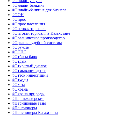
#Онлайн услуги
#Онлайн-банкинг
#Онлайн-банкинг для бизнеса
#ООН
#Опрос
#Опрос населения
#Оптовая торговля
#Оптовая торговля в Казахстане
#Органическое производство
#Органы судебной системы
#Оружие
#ОСНС
#Отбасы банк
#Отдых
#Открытый диалог
#Отмывание денег
#Отток инвестиций
#Отходы
#Охота
#Охрана
#Охрана природы
#Парикмахерские
#Парниковые газы
#Пенсионеры
#Пенсионеры Казахстана