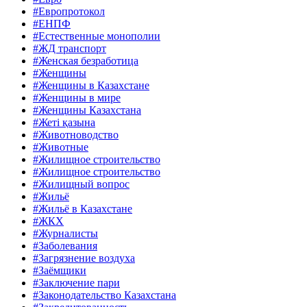
#Европротокол
#ЕНПФ
#Естественные монополии
#ЖД транспорт
#Женская безработица
#Женщины
#Женщины в Казахстане
#Женщины в мире
#Женщины Казахстана
#Жеті қазына
#Животноводство
#Животные
#Жилищное строительство
#Жилищное строительство
#Жилищный вопрос
#Жильё
#Жильё в Казахстане
#ЖКХ
#Журналисты
#Заболевания
#Загрязнение воздуха
#Заёмщики
#Заключение пари
#Законодательство Казахстана