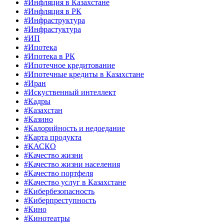
#Инфляция в Казахстане
#Инфляция в РК
#Инфраструктура
#Инфрастуктура
#ИП
#Ипотека
#Ипотека в РК
#Ипотечное кредитование
#Ипотечные кредиты в Казахстане
#Иран
#Искуственный интеллект
#Кадры
#Казахстан
#Казино
#Калорийность и недоедание
#Карта продукта
#КАСКО
#Качество жизни
#Качество жизни населения
#Качество портфеля
#Качество услуг в Казахстане
#Кибербезопасность
#Киберпреступность
#Кино
#Кинотеатры