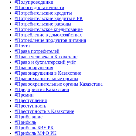
#Полупроводники
#Пороги достаточности
#Потребительские кредиты
#Потребительские кредиты в РК
#Потребительские расходы
#Потребительское кредитование
#Потребление в домохозяйствах
#Потребление продуктов питания
#Почта
#Права потребителей
#Права человека в Казахстане
#Право и бухгалтерский учёт
#Правонарушения
#Правонарушения в Казахстане
#Правоохранительные органы
#Правоохранительные органы Казахстана
#Предприятия Казахстана
#Премии
#Преступления
#Преступность
#Преступность в Казахстане
#Прибывшие
#Прибыль
#Прибыль БВУ РК
#Прибыль МФО РК