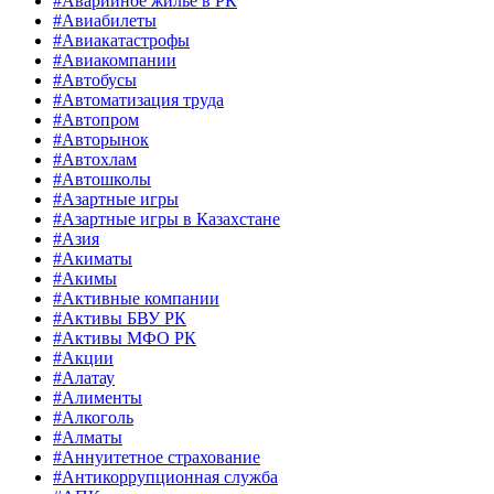
#Аварийное жильё в РК
#Авиабилеты
#Авиакатастрофы
#Авиакомпании
#Автобусы
#Автоматизация труда
#Автопром
#Авторынок
#Автохлам
#Автошколы
#Азартные игры
#Азартные игры в Казахстане
#Азия
#Акиматы
#Акимы
#Активные компании
#Активы БВУ РК
#Активы МФО РК
#Акции
#Алатау
#Алименты
#Алкоголь
#Алматы
#Аннуитетное страхование
#Антикоррупционная служба