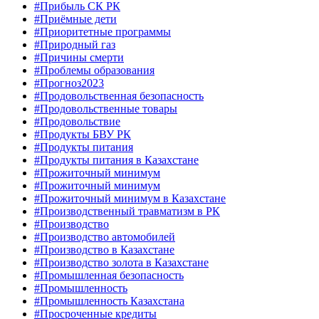
#Прибыль СК РК
#Приёмные дети
#Приоритетные программы
#Природный газ
#Причины смерти
#Проблемы образования
#Прогноз2023
#Продовольственная безопасность
#Продовольственные товары
#Продовольствие
#Продукты БВУ РК
#Продукты питания
#Продукты питания в Казахстане
#Прожиточный минимум
#Прожиточный минимум
#Прожиточный минимум в Казахстане
#Производственный травматизм в РК
#Производство
#Производство автомобилей
#Производство в Казахстане
#Производство золота в Казахстане
#Промышленная безопасность
#Промышленность
#Промышленность Казахстана
#Просроченные кредиты