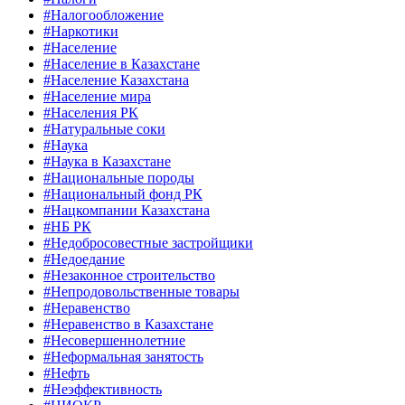
#Налогообложение
#Наркотики
#Население
#Население в Казахстане
#Население Казахстана
#Население мира
#Населения РК
#Натуральные соки
#Наука
#Наука в Казахстане
#Национальные породы
#Национальный фонд РК
#Нацкомпании Казахстана
#НБ РК
#Недобросовестные застройщики
#Недоедание
#Незаконное строительство
#Непродовольственные товары
#Неравенство
#Неравенство в Казахстане
#Несовершеннолетние
#Неформальная занятость
#Нефть
#Неэффективность