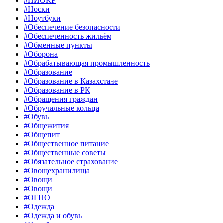
#НИОКР
#Носки
#Ноутбуки
#Обеспечение безопасности
#Обеспеченность жильём
#Обменные пункты
#Оборона
#Обрабатывающая промышленность
#Образование
#Образование в Казахстане
#Образование в РК
#Обращения граждан
#Обручальные кольца
#Обувь
#Общежития
#Общепит
#Общественное питание
#Общественные советы
#Обязательное страхование
#Овощехранилища
#Овощи
#Овощи
#ОГПО
#Одежда
#Одежда и обувь