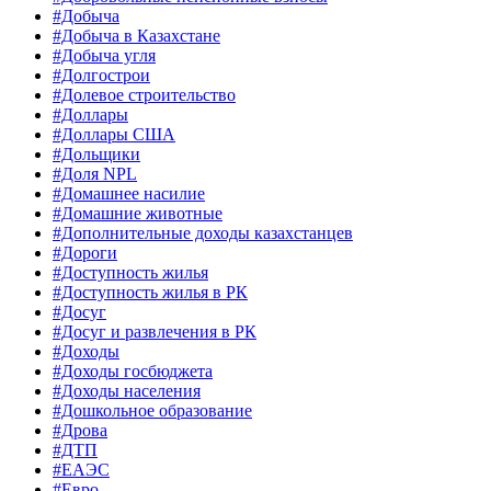
#Добыча
#Добыча в Казахстане
#Добыча угля
#Долгострои
#Долевое строительство
#Доллары
#Доллары США
#Дольщики
#Доля NPL
#Домашнее насилие
#Домашние животные
#Дополнительные доходы казахстанцев
#Дороги
#Доступность жилья
#Доступность жилья в РК
#Досуг
#Досуг и развлечения в РК
#Доходы
#Доходы госбюджета
#Доходы населения
#Дошкольное образование
#Дрова
#ДТП
#ЕАЭС
#Евро