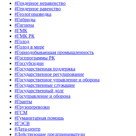
#Гендерное неравенство
#Гендерное равенство
#Геологоразведка
#Гибриды
#Гигиена
#ГМК
#ГМК РК
#Голод
#Голод в мире
#Горнодобывающая промышленность
#Госпрограммы РК
#Госсубсидии
#Государственная поддержка
#Государственное регулирование
#Государственное управление и оборона
#Государственные служащие
#Государственный долг
#Госуправление и оборона
#Гранты
#Грузоперевозки
#ГСМ
#Гуманитарная помощь
#ГЭСВ
#Дата-центр
#Действующие предприниматели