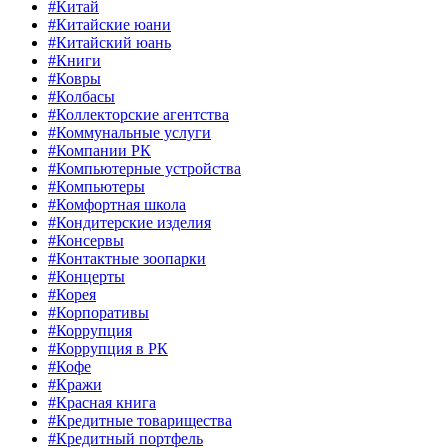
#Китай
#Китайские юани
#Китайский юань
#Книги
#Ковры
#Колбасы
#Коллекторские агентства
#Коммунальные услуги
#Компании РК
#Компьютерные устройства
#Компьютеры
#Комфортная школа
#Кондитерские изделия
#Консервы
#Контактные зоопарки
#Концерты
#Корея
#Корпоративы
#Коррупция
#Коррупция в РК
#Кофе
#Кражи
#Красная книга
#Кредитные товарищества
#Кредитный портфель