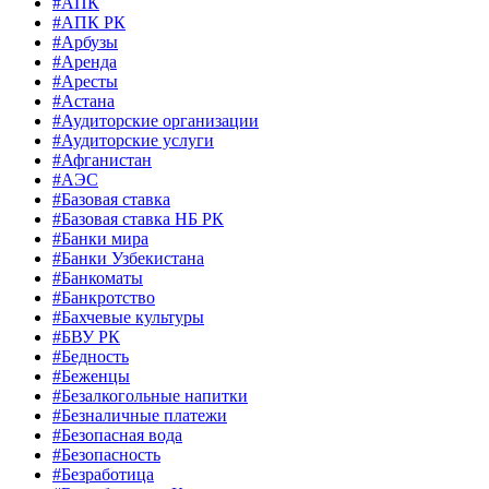
#АПК
#АПК РК
#Арбузы
#Аренда
#Аресты
#Астана
#Аудиторские организации
#Аудиторские услуги
#Афганистан
#АЭС
#Базовая ставка
#Базовая ставка НБ РК
#Банки мира
#Банки Узбекистана
#Банкоматы
#Банкротство
#Бахчевые культуры
#БВУ РК
#Бедность
#Беженцы
#Безалкогольные напитки
#Безналичные платежи
#Безопасная вода
#Безопасность
#Безработица