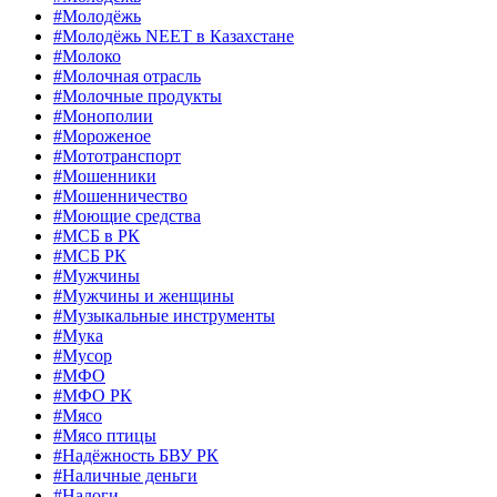
#Молодёжь
#Молодёжь NEET в Казахстане
#Молоко
#Молочная отрасль
#Молочные продукты
#Монополии
#Мороженое
#Мототранспорт
#Мошенники
#Мошенничество
#Моющие средства
#МСБ в РК
#МСБ РК
#Мужчины
#Мужчины и женщины
#Музыкальные инструменты
#Мука
#Мусор
#МФО
#МФО РК
#Мясо
#Мясо птицы
#Надёжность БВУ РК
#Наличные деньги
#Налоги