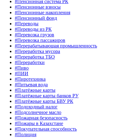
#Пенсионная система РК
#Пенсионные взносы
#Пенсионные накопления
#Пенсионный фонд
#Переводы
#Переводы из РК
#Перевозка грузов
#Перевозка пассажиров
#Перерабатывающая промышленность
#Переработка мусора
#Переработка ТБО
#Переработки
#Пиво
#ПИИ
#Пиротехника
#Питьевая вода
#Платёжные карты
#Платёжные карты банков РУ
#Платёжные карты БВУ РК
#Подоходный налог
#Подсолнечное масло
#Пожарная безопасность
#Пожары в Казахстане
#Покупательная способность
#Полиция