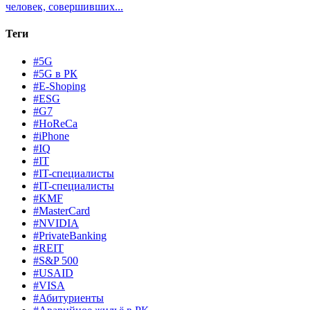
человек, совершивших...
Теги
#5G
#5G в РК
#E-Shoping
#ESG
#G7
#HoReCa
#iPhone
#IQ
#IT
#IT-специалисты
#IT-специалисты
#KMF
#MasterCard
#NVIDIA
#PrivateBanking
#REIT
#S&P 500
#USAID
#VISA
#Абитуриенты