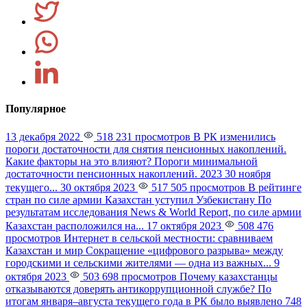
Популярное
13 декабря 2022
518 231 просмотров
В РК изменились
пороги достаточности для снятия пенсионных накоплений.
Какие факторы на это влияют?
Пороги минимальной
достаточности пенсионных накоплений. 2023 30 ноября
текущего...
30 октября 2023
517 505 просмотров
В рейтинге
стран по силе армии Казахстан уступил Узбекистану
По
результатам исследования News & World Report, по силе армии
Казахстан расположился на...
17 октября 2023
508 476
просмотров
Интернет в сельской местности: сравниваем
Казахстан и мир
Сокращение «цифрового разрыва» между
городскими и сельскими жителями — одна из важных...
9
октября 2023
503 698 просмотров
Почему казахстанцы
отказываются доверять антикоррупционной службе?
По
итогам января–августа текущего года в РК было выявлено 748