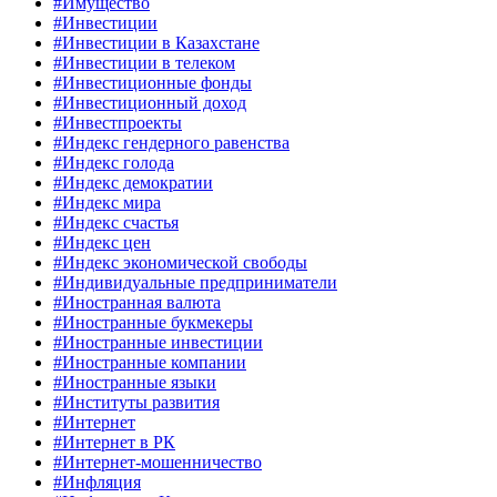
#Имущество
#Инвестиции
#Инвестиции в Казахстане
#Инвестиции в телеком
#Инвестиционные фонды
#Инвестиционный доход
#Инвестпроекты
#Индекс гендерного равенства
#Индекс голода
#Индекс демократии
#Индекс мира
#Индекс счастья
#Индекс цен
#Индекс экономической свободы
#Индивидуальные предприниматели
#Иностранная валюта
#Иностранные букмекеры
#Иностранные инвестиции
#Иностранные компании
#Иностранные языки
#Институты развития
#Интернет
#Интернет в РК
#Интернет-мошенничество
#Инфляция