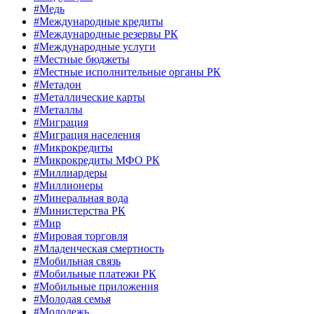
#Медь
#Международные кредиты
#Международные резервы РК
#Международные услуги
#Местные бюджеты
#Местные исполнительные органы РК
#Метадон
#Металлические карты
#Металлы
#Миграция
#Миграция населения
#Микрокредиты
#Микрокредиты МФО РК
#Миллиардеры
#Миллионеры
#Минеральная вода
#Министерства РК
#Мир
#Мировая торговля
#Младенческая смертность
#Мобильная связь
#Мобильные платежи РК
#Мобильные приложения
#Молодая семья
#Молодежь