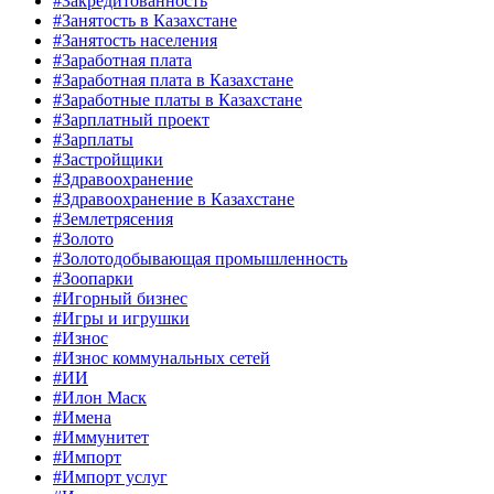
#Закредитованность
#Занятость в Казахстане
#Занятость населения
#Заработная плата
#Заработная плата в Казахстане
#Заработные платы в Казахстане
#Зарплатный проект
#Зарплаты
#Застройщики
#Здравоохранение
#Здравоохранение в Казахстане
#Землетрясения
#Золото
#Золотодобывающая промышленность
#Зоопарки
#Игорный бизнес
#Игры и игрушки
#Износ
#Износ коммунальных сетей
#ИИ
#Илон Маск
#Имена
#Иммунитет
#Импорт
#Импорт услуг