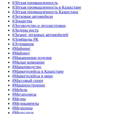
#Лёгкая промышленность
#Лёгкая промышленность в Казахстане
#Лёгкая промышленность Казахстана
#Легковые автомобили
#Лекарства
#Лесоводство и лесозаготовки
#Лидеры роста
#Лизинг легковых автомобилей
#Ломбарды РК
#Лудомания
#Майнинг
#Майонез
#Макаронные изделия
#Малые компании
#Мараловодство
#Маркетплейсы в Казахстане
#Маркетплейсы в мире
#Массовый спорт
#Машиностроение
#Мебель
#Мегаполисы
#Медиа
#Медикаменты
#Медицина
#Медуслуги