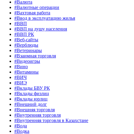
#Валюта
#Валютные операции
#Вахтовая работа
#Ввод в эксплуатацию жилья
#ВВП
#ВВП на душу населения
#ВВП РК
#Веб-сайты
#Верблюды
#Ветеринары
#Взаимная торговля
#Видеоигры
#Вино
#Витамины
#ВИЧ
#ВИЭ
#Вклады БВУ РК
#Вклады физлиц
#Вклады юрлиц
#Внешний долг
#Внешняя торговля
#Внутренняя торговля
#Внутренняя торговля в Казахстане
#Вода
#Водка