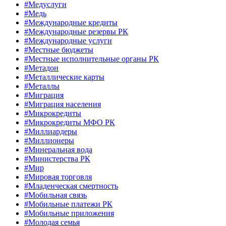
#Медуслуги
#Медь
#Международные кредиты
#Международные резервы РК
#Международные услуги
#Местные бюджеты
#Местные исполнительные органы РК
#Метадон
#Металлические карты
#Металлы
#Миграция
#Миграция населения
#Микрокредиты
#Микрокредиты МФО РК
#Миллиардеры
#Миллионеры
#Минеральная вода
#Министерства РК
#Мир
#Мировая торговля
#Младенческая смертность
#Мобильная связь
#Мобильные платежи РК
#Мобильные приложения
#Молодая семья