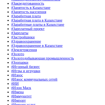
#Закредитованность
#Занятость в Казахстане
#Занятость населения
#Заработная плата
#Заработная плата в Казахстане
#Заработные платы в Казахстане
#Зарплатный проект
#Зарплаты
#Застройщики
#Здравоохранение
#Здравоохранение в Казахстане
#Землетрясения
#Золото
#Золотодобывающая промышленность
#Зоопарки
#Игорный бизнес
#Игры и игрушки
#Износ
#Износ коммунальных сетей
#ИИ
#Илон Маск
#Имена
#Иммунитет
#Импорт
#Импорт услуг