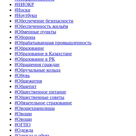
#НИОКР
#Носки
#Ноутбуки
#Обеспечение безопасности
#Обеспеченность жильём
#Обменные пункты
#Оборона
#Обрабатывающая промышленность
#Образование
#Образование в Казахстане
#Образование в РК
#Обращения граждан
#Обручальные кольца
#Обувь
#Общежития
#Общепит
#Общественное питание
#Общественные советы
#Обязательное страхование
#Овощехранилища
#Овощи
#Овощи
#ОГПО
#Одежда
#Одежда и обувь