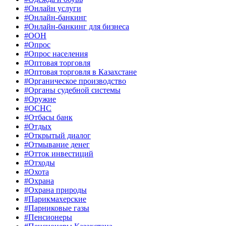
#Онлайн услуги
#Онлайн-банкинг
#Онлайн-банкинг для бизнеса
#ООН
#Опрос
#Опрос населения
#Оптовая торговля
#Оптовая торговля в Казахстане
#Органическое производство
#Органы судебной системы
#Оружие
#ОСНС
#Отбасы банк
#Отдых
#Открытый диалог
#Отмывание денег
#Отток инвестиций
#Отходы
#Охота
#Охрана
#Охрана природы
#Парикмахерские
#Парниковые газы
#Пенсионеры