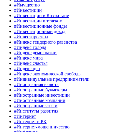
#Имущество
#Инвестиции
#Инвестиции в Казахстане
#Инвестиции в телеком
#Инвестиционные фонды
#Инвестиционный доход
#Инвестпроекты
#Индекс гендерного равенства
#Индекс голода
#Индекс демократии
#Индекс мира
#Индекс счастья
#Индекс цен
#Индекс экономической свободы
#Индивидуальные предприниматели
#Иностранная валюта
#Иностранные букмекеры
#Иностранные инвестиции
#Иностранные компании
#Иностранные языки
#Институты развития
#Интернет
#Интернет в РК
#Интернет-мошенничество