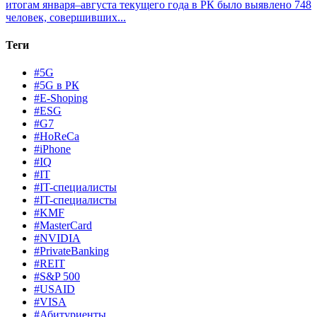
итогам января–августа текущего года в РК было выявлено 748
человек, совершивших...
Теги
#5G
#5G в РК
#E-Shoping
#ESG
#G7
#HoReCa
#iPhone
#IQ
#IT
#IT-специалисты
#IT-специалисты
#KMF
#MasterCard
#NVIDIA
#PrivateBanking
#REIT
#S&P 500
#USAID
#VISA
#Абитуриенты