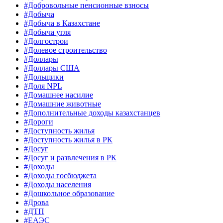
#Добровольные пенсионные взносы
#Добыча
#Добыча в Казахстане
#Добыча угля
#Долгострои
#Долевое строительство
#Доллары
#Доллары США
#Дольщики
#Доля NPL
#Домашнее насилие
#Домашние животные
#Дополнительные доходы казахстанцев
#Дороги
#Доступность жилья
#Доступность жилья в РК
#Досуг
#Досуг и развлечения в РК
#Доходы
#Доходы госбюджета
#Доходы населения
#Дошкольное образование
#Дрова
#ДТП
#ЕАЭС