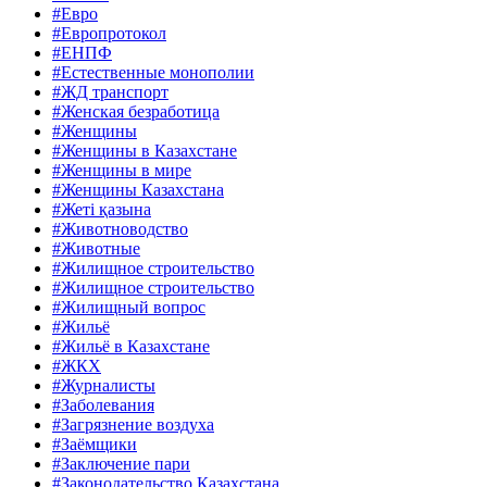
#Евро
#Европротокол
#ЕНПФ
#Естественные монополии
#ЖД транспорт
#Женская безработица
#Женщины
#Женщины в Казахстане
#Женщины в мире
#Женщины Казахстана
#Жеті қазына
#Животноводство
#Животные
#Жилищное строительство
#Жилищное строительство
#Жилищный вопрос
#Жильё
#Жильё в Казахстане
#ЖКХ
#Журналисты
#Заболевания
#Загрязнение воздуха
#Заёмщики
#Заключение пари
#Законодательство Казахстана