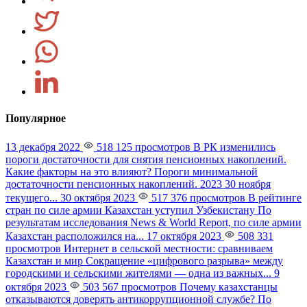
Популярное
13 декабря 2022
518 125 просмотров
В РК изменились
пороги достаточности для снятия пенсионных накоплений.
Какие факторы на это влияют?
Пороги минимальной
достаточности пенсионных накоплений. 2023 30 ноября
текущего...
30 октября 2023
517 376 просмотров
В рейтинге
стран по силе армии Казахстан уступил Узбекистану
По
результатам исследования News & World Report, по силе армии
Казахстан расположился на...
17 октября 2023
508 331
просмотров
Интернет в сельской местности: сравниваем
Казахстан и мир
Сокращение «цифрового разрыва» между
городскими и сельскими жителями — одна из важных...
9
октября 2023
503 567 просмотров
Почему казахстанцы
отказываются доверять антикоррупционной службе?
По