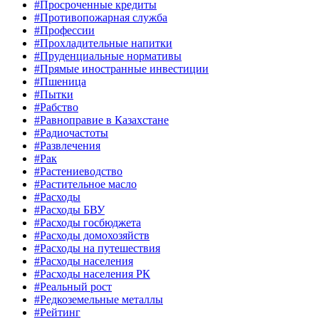
#Просроченные кредиты
#Противопожарная служба
#Профессии
#Прохладительные напитки
#Пруденциальные нормативы
#Прямые иностранные инвестиции
#Пшеница
#Пытки
#Рабство
#Равноправие в Казахстане
#Радиочастоты
#Развлечения
#Рак
#Растениеводство
#Растительное масло
#Расходы
#Расходы БВУ
#Расходы госбюджета
#Расходы домохозяйств
#Расходы на путешествия
#Расходы населения
#Расходы населения РК
#Реальный рост
#Редкоземельные металлы
#Рейтинг