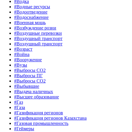
#Водка
#Водные ресурсы
#Водоотведение
#Водоснабжение
#Военная мощь
#Возбуждение розни
#Воздушные перевозки
#Воздушный транспорт
#Воздушный транспорт
#Возраст
#Война
#Вооружение
#Вузы
#Выбросы CO2
#Выбросы ПГ
#Выбросы СО2
#Выбывшие
#Выдача наличных
#Высшее образование
#Газ
#Газа
#Газификация регионов
#Газификация регионов Казахстана
#Газовая промышленность
#Геймеры