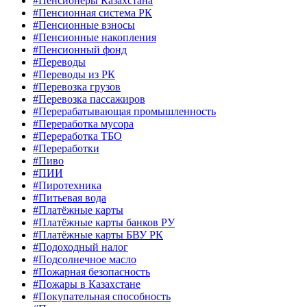
#Пенсионеры Казахстана
#Пенсионная система РК
#Пенсионные взносы
#Пенсионные накопления
#Пенсионный фонд
#Переводы
#Переводы из РК
#Перевозка грузов
#Перевозка пассажиров
#Перерабатывающая промышленность
#Переработка мусора
#Переработка ТБО
#Переработки
#Пиво
#ПИИ
#Пиротехника
#Питьевая вода
#Платёжные карты
#Платёжные карты банков РУ
#Платёжные карты БВУ РК
#Подоходный налог
#Подсолнечное масло
#Пожарная безопасность
#Пожары в Казахстане
#Покупательная способность