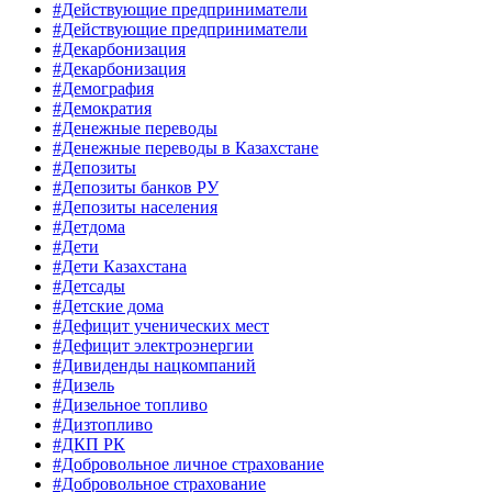
#Действующие предприниматели
#Действующие предприниматели
#Декарбонизация
#Декарбонизация
#Демография
#Демократия
#Денежные переводы
#Денежные переводы в Казахстане
#Депозиты
#Депозиты банков РУ
#Депозиты населения
#Детдома
#Дети
#Дети Казахстана
#Детсады
#Детские дома
#Дефицит ученических мест
#Дефицит электроэнергии
#Дивиденды нацкомпаний
#Дизель
#Дизельное топливо
#Дизтопливо
#ДКП РК
#Добровольное личное страхование
#Добровольное страхование