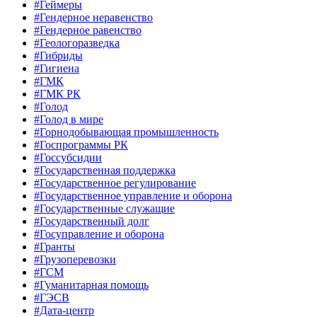
#Геймеры
#Гендерное неравенство
#Гендерное равенство
#Геологоразведка
#Гибриды
#Гигиена
#ГМК
#ГМК РК
#Голод
#Голод в мире
#Горнодобывающая промышленность
#Госпрограммы РК
#Госсубсидии
#Государственная поддержка
#Государственное регулирование
#Государственное управление и оборона
#Государственные служащие
#Государственный долг
#Госуправление и оборона
#Гранты
#Грузоперевозки
#ГСМ
#Гуманитарная помощь
#ГЭСВ
#Дата-центр