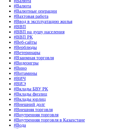
#Валюта
#Валюта
#Валютные операции
#Вахтовая работа
#Ввод в эксплуатацию жилья
#ВВП
#ВВП на душу населения
#ВВП РК
#Веб-сайты
#Верблюды
#Ветеринары
#Взаимная торговля
#Видеоигры
#Вино
#Витамины
#ВИЧ
#ВИЭ
#Вклады БВУ РК
#Вклады физлиц
#Вклады юрлиц
#Внешний долг
#Внешняя торговля
#Внутренняя торговля
#Внутренняя торговля в Казахстане
#Вода