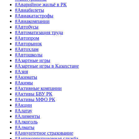
#Аварийное жильё в РК
#Авиабилеты
#Авиакатастрофы
#Авиакомпании
#Автобусы
#Автоматизация труда
#Автопром
#Авторынок
#Автохлам
#Автошколы
#Азартные игры
#Азартные игры в Казахстане
#Азия
#Акиматы
#Акимы
#Активные компании
#Активы БВУ РК
#Активы МФО РК
#Акции
#Алатау
#Алименты
#Алкоголь
#Алматы
#Аннуитетное страхование
#Антикоррупционная служба