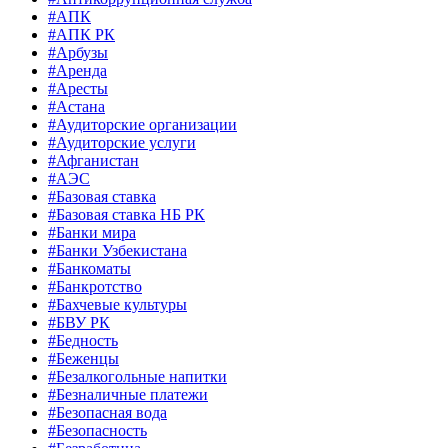
#АПК
#АПК РК
#Арбузы
#Аренда
#Аресты
#Астана
#Аудиторские организации
#Аудиторские услуги
#Афганистан
#АЭС
#Базовая ставка
#Базовая ставка НБ РК
#Банки мира
#Банки Узбекистана
#Банкоматы
#Банкротство
#Бахчевые культуры
#БВУ РК
#Бедность
#Беженцы
#Безалкогольные напитки
#Безналичные платежи
#Безопасная вода
#Безопасность