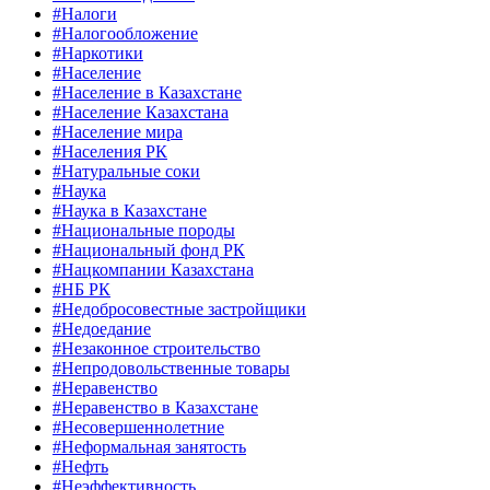
#Налоги
#Налогообложение
#Наркотики
#Население
#Население в Казахстане
#Население Казахстана
#Население мира
#Населения РК
#Натуральные соки
#Наука
#Наука в Казахстане
#Национальные породы
#Национальный фонд РК
#Нацкомпании Казахстана
#НБ РК
#Недобросовестные застройщики
#Недоедание
#Незаконное строительство
#Непродовольственные товары
#Неравенство
#Неравенство в Казахстане
#Несовершеннолетние
#Неформальная занятость
#Нефть
#Неэффективность