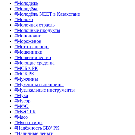
#Молодежь
#Молодёжь
#Молодёжь NEET в Казахстане
#Молоко
#Молочная отрасль
#Молочные продукты
#Монополии
#Мороженое
#Мототранспорт
#Мошенники
#Мошенничество
#Моющие средства
#МСБ в РК
#МСБ РК
#Мужчины
#Мужчины и женщины
#Музыкальные инструменты
#Мука
#Мусор
#МФО
#МФО РК
#Мясо
#Мясо птицы
#Надёжность БВУ РК
#Наличные деньги