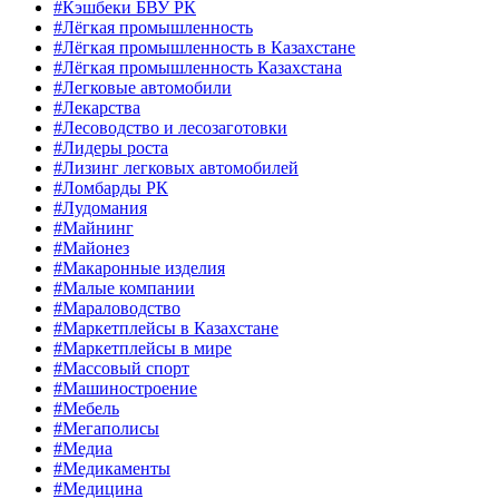
#Кэшбеки БВУ РК
#Лёгкая промышленность
#Лёгкая промышленность в Казахстане
#Лёгкая промышленность Казахстана
#Легковые автомобили
#Лекарства
#Лесоводство и лесозаготовки
#Лидеры роста
#Лизинг легковых автомобилей
#Ломбарды РК
#Лудомания
#Майнинг
#Майонез
#Макаронные изделия
#Малые компании
#Мараловодство
#Маркетплейсы в Казахстане
#Маркетплейсы в мире
#Массовый спорт
#Машиностроение
#Мебель
#Мегаполисы
#Медиа
#Медикаменты
#Медицина