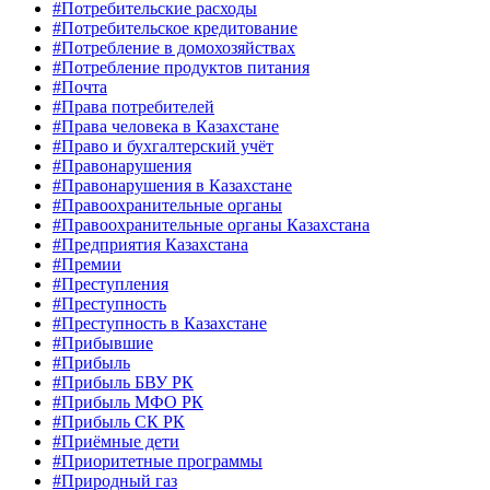
#Потребительские расходы
#Потребительское кредитование
#Потребление в домохозяйствах
#Потребление продуктов питания
#Почта
#Права потребителей
#Права человека в Казахстане
#Право и бухгалтерский учёт
#Правонарушения
#Правонарушения в Казахстане
#Правоохранительные органы
#Правоохранительные органы Казахстана
#Предприятия Казахстана
#Премии
#Преступления
#Преступность
#Преступность в Казахстане
#Прибывшие
#Прибыль
#Прибыль БВУ РК
#Прибыль МФО РК
#Прибыль СК РК
#Приёмные дети
#Приоритетные программы
#Природный газ