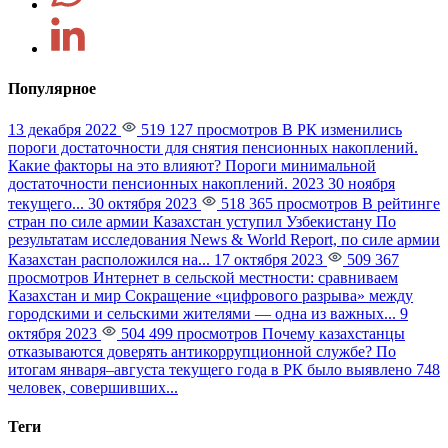
Популярное
13 декабря 2022
519 127 просмотров
В РК изменились
пороги достаточности для снятия пенсионных накоплений.
Какие факторы на это влияют?
Пороги минимальной
достаточности пенсионных накоплений. 2023 30 ноября
текущего...
30 октября 2023
518 365 просмотров
В рейтинге
стран по силе армии Казахстан уступил Узбекистану
По
результатам исследования News & World Report, по силе армии
Казахстан расположился на...
17 октября 2023
509 367
просмотров
Интернет в сельской местности: сравниваем
Казахстан и мир
Сокращение «цифрового разрыва» между
городскими и сельскими жителями — одна из важных...
9
октября 2023
504 499 просмотров
Почему казахстанцы
отказываются доверять антикоррупционной службе?
По
итогам января–августа текущего года в РК было выявлено 748
человек, совершивших...
Теги