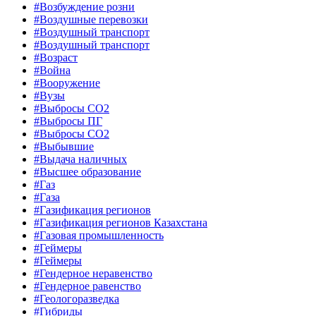
#Возбуждение розни
#Воздушные перевозки
#Воздушный транспорт
#Воздушный транспорт
#Возраст
#Война
#Вооружение
#Вузы
#Выбросы CO2
#Выбросы ПГ
#Выбросы СО2
#Выбывшие
#Выдача наличных
#Высшее образование
#Газ
#Газа
#Газификация регионов
#Газификация регионов Казахстана
#Газовая промышленность
#Геймеры
#Геймеры
#Гендерное неравенство
#Гендерное равенство
#Геологоразведка
#Гибриды