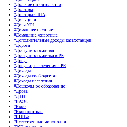
#Долевое строительство
#Доллары
#Доллары США
#Дольщики
#Доля NPL
#Домашнее насилие
#Домашние животные
#Дополнительные доходы казахстанцев
#Дороги
#Доступность жилья
#Доступность жилья в РК
#Досуг
#Досуг и развлечения в РК
#Доходы
#Доходы госбюджета
#Доходы населения
#Дошкольное образование
#Дрова
#ДТП
#ЕАЭС
#Евро
#Европротокол
#ЕНПФ
#Естественные монополии
#ЖД транспорт