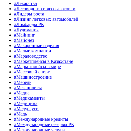
#Лекарства
#Лесоводство и лесозаготовки
#Лидеры роста
#Лизинг легковых автомобилей
#Ломбарды РК
#Лудомания
#Майнинг
#Майонез
#Макаронные изделия
#Малые компании
#Мараловодство
#Маркетплейсы в Казахстане
#Маркетплейсы в мире
#Массовый спорт
#Машиностроение
#Мебель
#Мегаполисы
#Медиа
#Медикаменты
#Медицина
#Медуслуги
#Медь
#Международные кредиты
#Международные резервы РК
#Международные услуги