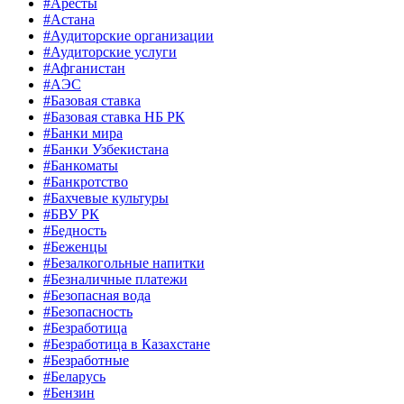
#Аресты
#Астана
#Аудиторские организации
#Аудиторские услуги
#Афганистан
#АЭС
#Базовая ставка
#Базовая ставка НБ РК
#Банки мира
#Банки Узбекистана
#Банкоматы
#Банкротство
#Бахчевые культуры
#БВУ РК
#Бедность
#Беженцы
#Безалкогольные напитки
#Безналичные платежи
#Безопасная вода
#Безопасность
#Безработица
#Безработица в Казахстане
#Безработные
#Беларусь
#Бензин