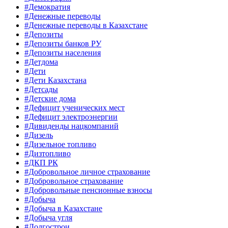
#Демократия
#Денежные переводы
#Денежные переводы в Казахстане
#Депозиты
#Депозиты банков РУ
#Депозиты населения
#Детдома
#Дети
#Дети Казахстана
#Детсады
#Детские дома
#Дефицит ученических мест
#Дефицит электроэнергии
#Дивиденды нацкомпаний
#Дизель
#Дизельное топливо
#Дизтопливо
#ДКП РК
#Добровольное личное страхование
#Добровольное страхование
#Добровольные пенсионные взносы
#Добыча
#Добыча в Казахстане
#Добыча угля
#Долгострои