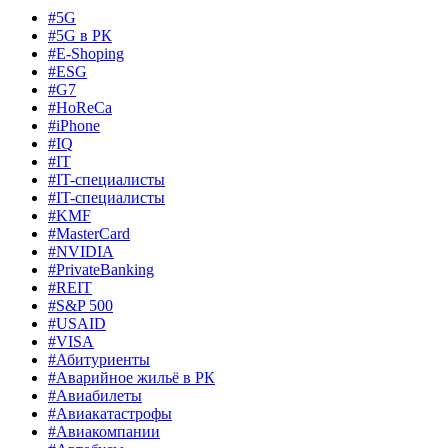
#5G
#5G в РК
#E-Shoping
#ESG
#G7
#HoReCa
#iPhone
#IQ
#IT
#IT-специалисты
#IT-специалисты
#KMF
#MasterCard
#NVIDIA
#PrivateBanking
#REIT
#S&P 500
#USAID
#VISA
#Абитуриенты
#Аварийное жильё в РК
#Авиабилеты
#Авиакатастрофы
#Авиакомпании