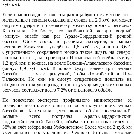
куб. км).
Если в многоводные годы эта разница будет незаметной, то в
маловодные периоды сокращение стоков на 2,9 куб. км может
ощутимо ударить по сельскому хозяйству южных регионов
Казахстана. Тем более, что наибольший вклад в водный
«минус» внесёт как раз Арало-Сырдарьинский речной
бассейн. Объём стока, по расчётам экспертов, в южных
регионах Казахстана упадёт на 1,6 куб. км, или на 8,6%.
Существенного сокращения можно также ждать на северо-
востоке страны, на территории Иртышского бассейна (минус
1,2 куб. км) и южнее, на земле Балхаш-Алакольского бассейна
(минус 0,9 куб. км). В плюсе будут только три речных
бассейна — Нура-Сарысуский, Тобыл-Торгайский и Шу-
Таласский. Но они не смогут существенно повлиять на
общую негативную оценку, так как суммарная доля их водных
ресурсов составляет всего 7,2% от странового объёма.
По подсчётам экспертов профильного министерства, за
последнее десятилетие в пяти из восьми крупнейших речных
бассейнов Казахстана уменьшился объём поступлений.
Больше всего пострадал Арало-Сырдарьинский
водохозяйственный бассейн, объём которого сократился на
38% за счёт забора воды Узбекистаном. Более чем на 2 куб. км
уменьшились поступления из Чёрного Иртыша, который