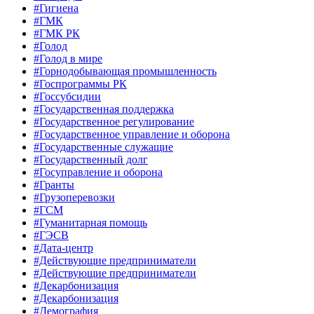
#Гигиена
#ГМК
#ГМК РК
#Голод
#Голод в мире
#Горнодобывающая промышленность
#Госпрограммы РК
#Госсубсидии
#Государственная поддержка
#Государственное регулирование
#Государственное управление и оборона
#Государственные служащие
#Государственный долг
#Госуправление и оборона
#Гранты
#Грузоперевозки
#ГСМ
#Гуманитарная помощь
#ГЭСВ
#Дата-центр
#Действующие предприниматели
#Действующие предприниматели
#Декарбонизация
#Декарбонизация
#Демография