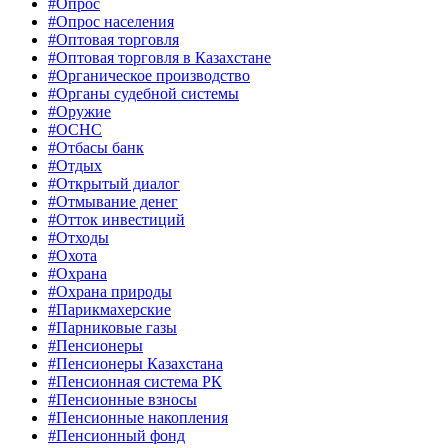
#Опрос
#Опрос населения
#Оптовая торговля
#Оптовая торговля в Казахстане
#Органическое производство
#Органы судебной системы
#Оружие
#ОСНС
#Отбасы банк
#Отдых
#Открытый диалог
#Отмывание денег
#Отток инвестиций
#Отходы
#Охота
#Охрана
#Охрана природы
#Парикмахерские
#Парниковые газы
#Пенсионеры
#Пенсионеры Казахстана
#Пенсионная система РК
#Пенсионные взносы
#Пенсионные накопления
#Пенсионный фонд