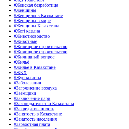
#Женская безработица
#Женщины
#Женщины в Казахстане
#Женщины в мире
#Женщины Казахстана
#Жеті қазына
#Животноводство
#Животные
#Жилищное строительство
#Жилищное строительство
#Жилищный вопрос
#Жильё
#Жильё в Казахстане
#ЖКХ
#Журналисты
#Заболевания
#Загрязнение воздуха
#Заёмщики
#Заключение пари
#Законодательство Казахстана
#Закредитованность
#Занятость в Казахстане
#Занятость населения
#Заработная плата