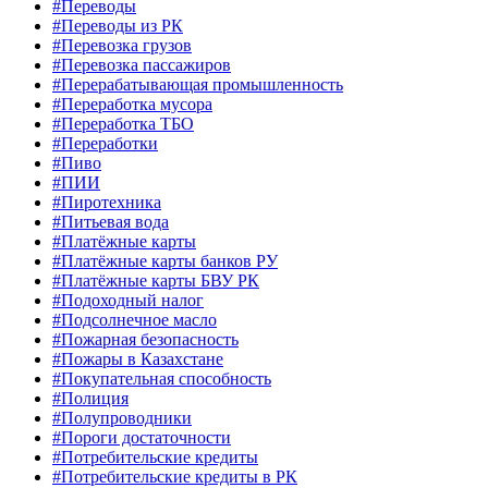
#Переводы
#Переводы из РК
#Перевозка грузов
#Перевозка пассажиров
#Перерабатывающая промышленность
#Переработка мусора
#Переработка ТБО
#Переработки
#Пиво
#ПИИ
#Пиротехника
#Питьевая вода
#Платёжные карты
#Платёжные карты банков РУ
#Платёжные карты БВУ РК
#Подоходный налог
#Подсолнечное масло
#Пожарная безопасность
#Пожары в Казахстане
#Покупательная способность
#Полиция
#Полупроводники
#Пороги достаточности
#Потребительские кредиты
#Потребительские кредиты в РК