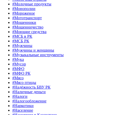
#Молочные продукты
#Монополии
#Мороженое
#Мототранспорт
#Мошенники
#Мошенничество
#Моющие средства
#МСБ в РК
#МСБ РК
#Мужчины
#Мужчины и женщины
#Музыкальные инструменты
#Мука
#Мусор
#МФО
#МФО РК
#Мясо
#Мясо птицы
#Надёжность БВУ РК
#Наличные деньги
#Налоги
#Налогообложение
#Наркотики
#Население
#Население в Казахстане