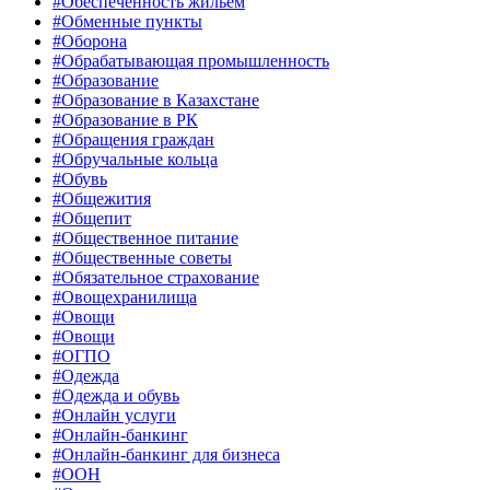
#Обеспеченность жильём
#Обменные пункты
#Оборона
#Обрабатывающая промышленность
#Образование
#Образование в Казахстане
#Образование в РК
#Обращения граждан
#Обручальные кольца
#Обувь
#Общежития
#Общепит
#Общественное питание
#Общественные советы
#Обязательное страхование
#Овощехранилища
#Овощи
#Овощи
#ОГПО
#Одежда
#Одежда и обувь
#Онлайн услуги
#Онлайн-банкинг
#Онлайн-банкинг для бизнеса
#ООН