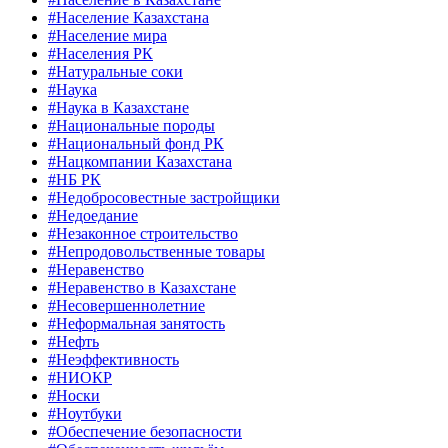
#Население Казахстана
#Население мира
#Населения РК
#Натуральные соки
#Наука
#Наука в Казахстане
#Национальные породы
#Национальный фонд РК
#Нацкомпании Казахстана
#НБ РК
#Недобросовестные застройщики
#Недоедание
#Незаконное строительство
#Непродовольственные товары
#Неравенство
#Неравенство в Казахстане
#Несовершеннолетние
#Неформальная занятость
#Нефть
#Неэффективность
#НИОКР
#Носки
#Ноутбуки
#Обеспечение безопасности