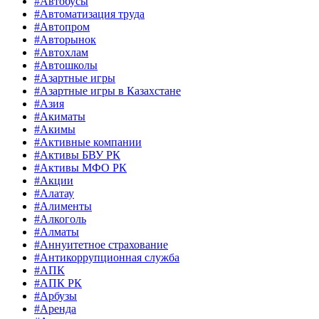
#Автобусы
#Автоматизация труда
#Автопром
#Авторынок
#Автохлам
#Автошколы
#Азартные игры
#Азартные игры в Казахстане
#Азия
#Акиматы
#Акимы
#Активные компании
#Активы БВУ РК
#Активы МФО РК
#Акции
#Алатау
#Алименты
#Алкоголь
#Алматы
#Аннуитетное страхование
#Антикоррупционная служба
#АПК
#АПК РК
#Арбузы
#Аренда