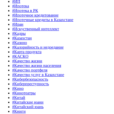
#ИП
#Ипотека
#Ипотека в РК
#Ипотечное кредитование
#Ипотечные кредиты в Казахстане
#Иран
#Искуственный интеллект
#Кадры
#Казахстан
#Казино
#Калорийность и недоедание
#Карта продукта
#КАСКО
#Качество жизни
#Качество жизни населения
#Качество портфеля
#Качество услуг в Казахстане
#Кибербезопасность
#Киберпреступность
#Кино
#Кинотеатры
#Китай
#Китайские юани
#Китайский юань
#Книги