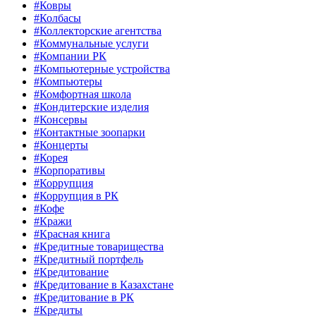
#Ковры
#Колбасы
#Коллекторские агентства
#Коммунальные услуги
#Компании РК
#Компьютерные устройства
#Компьютеры
#Комфортная школа
#Кондитерские изделия
#Консервы
#Контактные зоопарки
#Концерты
#Корея
#Корпоративы
#Коррупция
#Коррупция в РК
#Кофе
#Кражи
#Красная книга
#Кредитные товарищества
#Кредитный портфель
#Кредитование
#Кредитование в Казахстане
#Кредитование в РК
#Кредиты