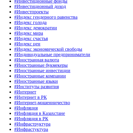
#Инвестиционные фонды
#Инвестиционный доход
#Инвестпроекты
#Индекс гендерного равенства
#Индекс голода
#Индекс демократии
#Индекс мира
#Индекс счастья
#Индекс цен
#Индекс экономической свободы
#Индивидуальные предприниматели
#Иностранная валюта
#Иностранные букмекеры
#Иностранные инвестиции
#Иностранные компании
#Иностранные языки
#Институты развития
#Интернет
#Интернет в РК
#Интернет-мошенничество
#Инфляция
#Инфляция в Казахстане
#Инфляция в РК
#Инфраструктура
#Инфрастуктура