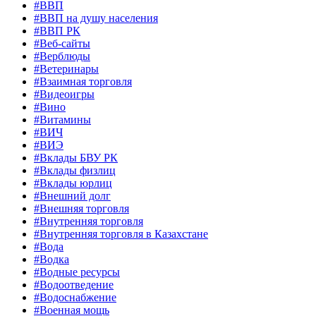
#ВВП
#ВВП на душу населения
#ВВП РК
#Веб-сайты
#Верблюды
#Ветеринары
#Взаимная торговля
#Видеоигры
#Вино
#Витамины
#ВИЧ
#ВИЭ
#Вклады БВУ РК
#Вклады физлиц
#Вклады юрлиц
#Внешний долг
#Внешняя торговля
#Внутренняя торговля
#Внутренняя торговля в Казахстане
#Вода
#Водка
#Водные ресурсы
#Водоотведение
#Водоснабжение
#Военная мощь