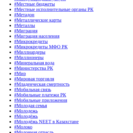
#Местные бюджеты
#Местные исполнительные органы РК
#Метадон
#Металлические карты
#Металлы
#Миграция
#Миграция населения
#Микрокредиты
#Микрокредиты МФО РК
#Миллиардеры
#Миллионеры
#Минеральная вода
#Министерства РК
#Мир
#Мировая торговля
#Младенческая смертность
#Мобильная связь
#Мобильные платежи РК
#Мобильные приложения
#Молодая семья
#Молодежь
#Молодёжь
#Молодёжь NEET в Казахстане
#Молоко
#Молочная отрасль