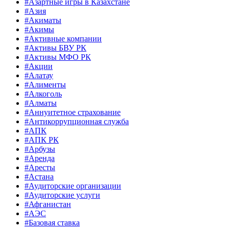
#Азартные игры в Казахстане
#Азия
#Акиматы
#Акимы
#Активные компании
#Активы БВУ РК
#Активы МФО РК
#Акции
#Алатау
#Алименты
#Алкоголь
#Алматы
#Аннуитетное страхование
#Антикоррупционная служба
#АПК
#АПК РК
#Арбузы
#Аренда
#Аресты
#Астана
#Аудиторские организации
#Аудиторские услуги
#Афганистан
#АЭС
#Базовая ставка