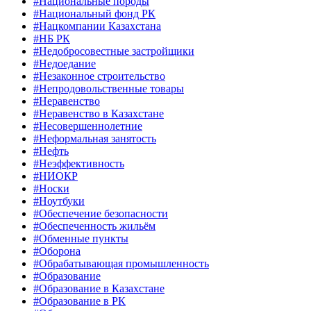
#Национальные породы
#Национальный фонд РК
#Нацкомпании Казахстана
#НБ РК
#Недобросовестные застройщики
#Недоедание
#Незаконное строительство
#Непродовольственные товары
#Неравенство
#Неравенство в Казахстане
#Несовершеннолетние
#Неформальная занятость
#Нефть
#Неэффективность
#НИОКР
#Носки
#Ноутбуки
#Обеспечение безопасности
#Обеспеченность жильём
#Обменные пункты
#Оборона
#Обрабатывающая промышленность
#Образование
#Образование в Казахстане
#Образование в РК