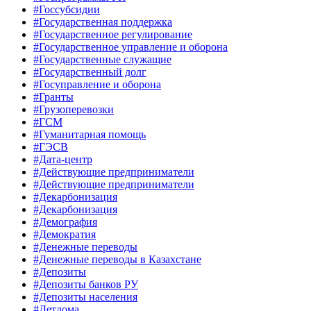
#Госсубсидии
#Государственная поддержка
#Государственное регулирование
#Государственное управление и оборона
#Государственные служащие
#Государственный долг
#Госуправление и оборона
#Гранты
#Грузоперевозки
#ГСМ
#Гуманитарная помощь
#ГЭСВ
#Дата-центр
#Действующие предприниматели
#Действующие предприниматели
#Декарбонизация
#Декарбонизация
#Демография
#Демократия
#Денежные переводы
#Денежные переводы в Казахстане
#Депозиты
#Депозиты банков РУ
#Депозиты населения
#Детдома