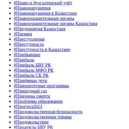
#Право и бухгалтерский учёт
#Правонарушения
#Правонарушения в Казахстане
#Правоохранительные органы
#Правоохранительные органы Казахстана
#Предприятия Казахстана
#Премии
#Преступления
#Преступность
#Преступность в Казахстане
#Прибывшие
#Прибыль
#Прибыль БВУ РК
#Прибыль МФО РК
#Прибыль СК РК
#Приёмные дети
#Приоритетные программы
#Природный газ
#Причины смерти
#Проблемы образования
#Прогноз2023
#Продовольственная безопасность
#Продовольственные товары
#Продовольствие
#Продукты БВУ РК