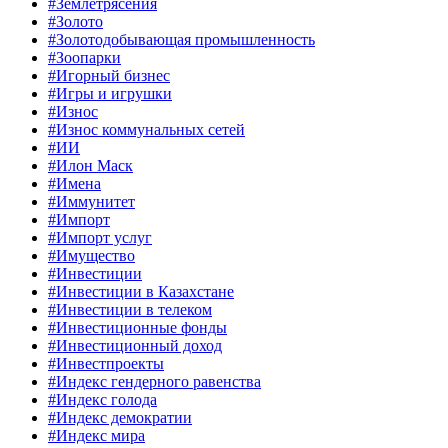
#Землетрясения
#Золото
#Золотодобывающая промышленность
#Зоопарки
#Игорный бизнес
#Игры и игрушки
#Износ
#Износ коммунальных сетей
#ИИ
#Илон Маск
#Имена
#Иммунитет
#Импорт
#Импорт услуг
#Имущество
#Инвестиции
#Инвестиции в Казахстане
#Инвестиции в телеком
#Инвестиционные фонды
#Инвестиционный доход
#Инвестпроекты
#Индекс гендерного равенства
#Индекс голода
#Индекс демократии
#Индекс мира