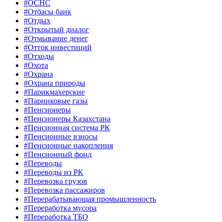
#ОСНС
#Отбасы банк
#Отдых
#Открытый диалог
#Отмывание денег
#Отток инвестиций
#Отходы
#Охота
#Охрана
#Охрана природы
#Парикмахерские
#Парниковые газы
#Пенсионеры
#Пенсионеры Казахстана
#Пенсионная система РК
#Пенсионные взносы
#Пенсионные накопления
#Пенсионный фонд
#Переводы
#Переводы из РК
#Перевозка грузов
#Перевозка пассажиров
#Перерабатывающая промышленность
#Переработка мусора
#Переработка ТБО