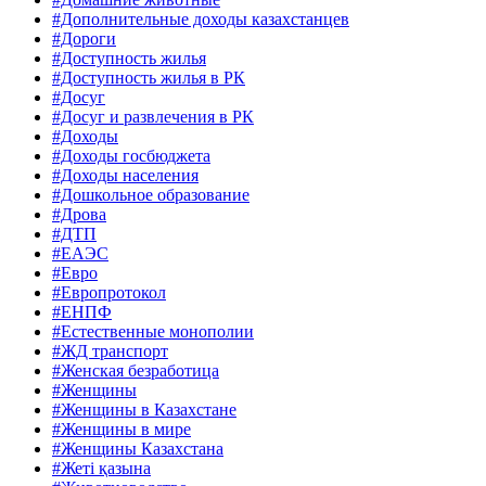
#Дополнительные доходы казахстанцев
#Дороги
#Доступность жилья
#Доступность жилья в РК
#Досуг
#Досуг и развлечения в РК
#Доходы
#Доходы госбюджета
#Доходы населения
#Дошкольное образование
#Дрова
#ДТП
#ЕАЭС
#Евро
#Европротокол
#ЕНПФ
#Естественные монополии
#ЖД транспорт
#Женская безработица
#Женщины
#Женщины в Казахстане
#Женщины в мире
#Женщины Казахстана
#Жеті қазына