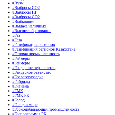
#Вузы
#Выбросы CO2
#Выбросы ПГ
#Выбросы СО2
#Выбывшие
#Выдача наличных
#Высшее образование
#Газ
#Газа
#Газификация регионов
#Газификация регионов Казахстана
#Газовая промышленность
#Геймеры
#Геймеры
#Гендерное неравенство
#Гендерное равенство
#Геологоразведка
#Гибриды
#Гигиена
#ГМК
#ГМК РК
#Голод
#Голод в мире
#Горнодобывающая промышленность
#Госпрограммы РК