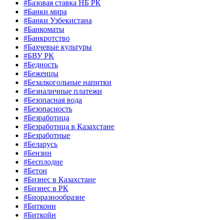
#Базовая ставка НБ РК
#Банки мира
#Банки Узбекистана
#Банкоматы
#Банкротство
#Бахчевые культуры
#БВУ РК
#Бедность
#Беженцы
#Безалкогольные напитки
#Безналичные платежи
#Безопасная вода
#Безопасность
#Безработица
#Безработица в Казахстане
#Безработные
#Беларусь
#Бензин
#Бесплодие
#Бетон
#Бизнес в Казахстане
#Бизнес в РК
#Биоразнообразие
#Биткоин
#Биткойн