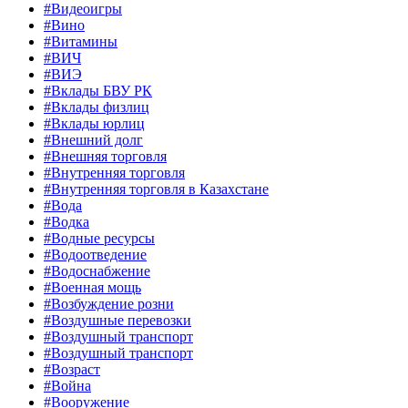
#Видеоигры
#Вино
#Витамины
#ВИЧ
#ВИЭ
#Вклады БВУ РК
#Вклады физлиц
#Вклады юрлиц
#Внешний долг
#Внешняя торговля
#Внутренняя торговля
#Внутренняя торговля в Казахстане
#Вода
#Водка
#Водные ресурсы
#Водоотведение
#Водоснабжение
#Военная мощь
#Возбуждение розни
#Воздушные перевозки
#Воздушный транспорт
#Воздушный транспорт
#Возраст
#Война
#Вооружение