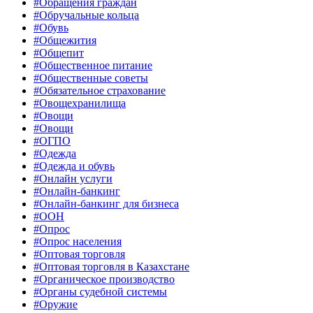
#Обращения граждан
#Обручальные кольца
#Обувь
#Общежития
#Общепит
#Общественное питание
#Общественные советы
#Обязательное страхование
#Овощехранилища
#Овощи
#Овощи
#ОГПО
#Одежда
#Одежда и обувь
#Онлайн услуги
#Онлайн-банкинг
#Онлайн-банкинг для бизнеса
#ООН
#Опрос
#Опрос населения
#Оптовая торговля
#Оптовая торговля в Казахстане
#Органическое производство
#Органы судебной системы
#Оружие