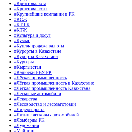
#Криптовалюта
#Криптовалюты
#Крупнейшие компании в РК
#КСЖ
#КТ РК
#КТЖ
#Культура и досуг
#Кумыс
#Купля-продажа валюты
#Курорты в Казахстане
#Курорты Казахстана
#Курьеры
#Кыргызстан
#Кэшбеки БВУ РК
#Лёгкая промышленность
#Лёгкая промышленность в Казахстане
#Лёгкая промышленность Казахстана
#Легковые автомобили
#Лекарства
#Лесоводство и лесозаготовки
#Лидеры роста
#Лизинг легковых автомобилей
#Ломбарды РК
#Лудомания
#Майнинг