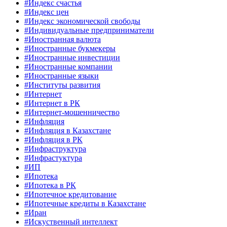
#Индекс счастья
#Индекс цен
#Индекс экономической свободы
#Индивидуальные предприниматели
#Иностранная валюта
#Иностранные букмекеры
#Иностранные инвестиции
#Иностранные компании
#Иностранные языки
#Институты развития
#Интернет
#Интернет в РК
#Интернет-мошенничество
#Инфляция
#Инфляция в Казахстане
#Инфляция в РК
#Инфраструктура
#Инфрастуктура
#ИП
#Ипотека
#Ипотека в РК
#Ипотечное кредитование
#Ипотечные кредиты в Казахстане
#Иран
#Искуственный интеллект