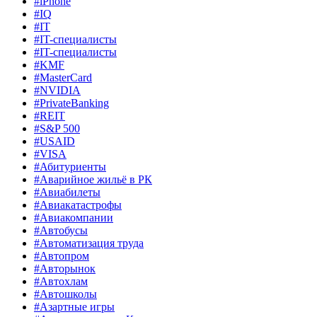
#iPhone
#IQ
#IT
#IT-специалисты
#IT-специалисты
#KMF
#MasterCard
#NVIDIA
#PrivateBanking
#REIT
#S&P 500
#USAID
#VISA
#Абитуриенты
#Аварийное жильё в РК
#Авиабилеты
#Авиакатастрофы
#Авиакомпании
#Автобусы
#Автоматизация труда
#Автопром
#Авторынок
#Автохлам
#Автошколы
#Азартные игры