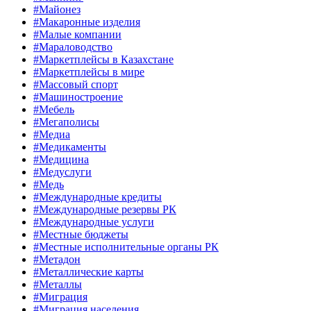
#Майонез
#Макаронные изделия
#Малые компании
#Мараловодство
#Маркетплейсы в Казахстане
#Маркетплейсы в мире
#Массовый спорт
#Машиностроение
#Мебель
#Мегаполисы
#Медиа
#Медикаменты
#Медицина
#Медуслуги
#Медь
#Международные кредиты
#Международные резервы РК
#Международные услуги
#Местные бюджеты
#Местные исполнительные органы РК
#Метадон
#Металлические карты
#Металлы
#Миграция
#Миграция населения