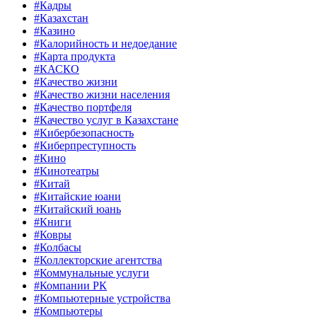
#Кадры
#Казахстан
#Казино
#Калорийность и недоедание
#Карта продукта
#КАСКО
#Качество жизни
#Качество жизни населения
#Качество портфеля
#Качество услуг в Казахстане
#Кибербезопасность
#Киберпреступность
#Кино
#Кинотеатры
#Китай
#Китайские юани
#Китайский юань
#Книги
#Ковры
#Колбасы
#Коллекторские агентства
#Коммунальные услуги
#Компании РК
#Компьютерные устройства
#Компьютеры