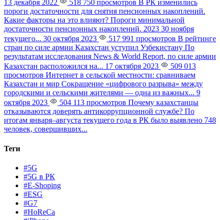
13 декабря 2022
518 750 просмотров
В РК изменились
пороги достаточности для снятия пенсионных накоплений.
Какие факторы на это влияют?
Пороги минимальной
достаточности пенсионных накоплений. 2023 30 ноября
текущего...
30 октября 2023
517 991 просмотров
В рейтинге
стран по силе армии Казахстан уступил Узбекистану
По
результатам исследования News & World Report, по силе армии
Казахстан расположился на...
17 октября 2023
509 013
просмотров
Интернет в сельской местности: сравниваем
Казахстан и мир
Сокращение «цифрового разрыва» между
городскими и сельскими жителями — одна из важных...
9
октября 2023
504 113 просмотров
Почему казахстанцы
отказываются доверять антикоррупционной службе?
По
итогам января–августа текущего года в РК было выявлено 748
человек, совершивших...
Теги
#5G
#5G в РК
#E-Shoping
#ESG
#G7
#HoReCa