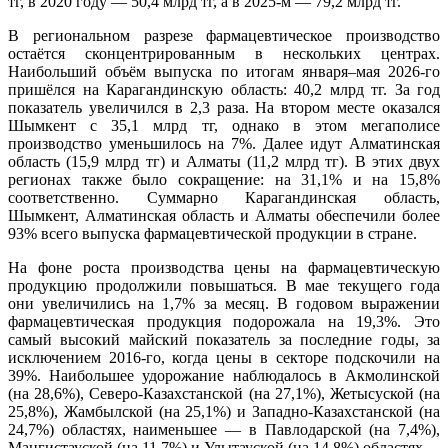
тг, в 2020 году — 50,4 млрд тг, а в 2025-м — 79,2 млрд тг.
В региональном разрезе фармацевтическое производство
остаётся сконцентрированным в нескольких центрах.
Наибольший объём выпуска по итогам января–мая 2026-го
пришёлся на Карагандинскую область: 40,2 млрд тг. За год
показатель увеличился в 2,3 раза. На втором месте оказался
Шымкент с 35,1 млрд тг, однако в этом мегаполисе
производство уменьшилось на 7%. Далее идут Алматинская
область (15,9 млрд тг) и Алматы (11,2 млрд тг). В этих двух
регионах также было сокращение: на 31,1% и на 15,8%
соответственно. Суммарно Карагандинская область,
Шымкент, Алматинская область и Алматы обеспечили более
93% всего выпуска фармацевтической продукции в стране.
На фоне роста производства цены на фармацевтическую
продукцию продолжили повышаться. В мае текущего года
они увеличились на 1,7% за месяц. В годовом выражении
фармацевтическая продукция подорожала на 19,3%. Это
самый высокий майский показатель за последние годы, за
исключением 2016-го, когда цены в секторе подскочили на
39%. Наибольшее удорожание наблюдалось в Акмолинской
(на 28,6%), Северо-Казахстанской (на 27,1%), Жетысуской (на
25,8%), Жамбылской (на 25,1%) и Западно-Казахстанской (на
24,7%) областях, наименьшее — в Павлодарской (на 7,4%),
Мангистауской (на 11,7%) и Улытауской (на 14,8%) областях.