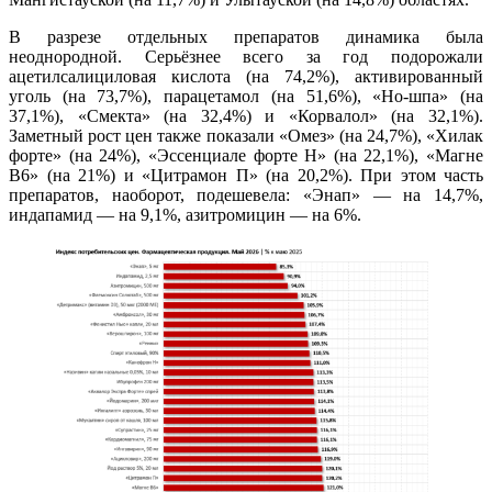
В разрезе отдельных препаратов динамика была
неоднородной. Серьёзнее всего за год подорожали
ацетилсалициловая кислота (на 74,2%), активированный
уголь (на 73,7%), парацетамол (на 51,6%), «Но-шпа» (на
37,1%), «Смекта» (на 32,4%) и «Корвалол» (на 32,1%).
Заметный рост цен также показали «Омез» (на 24,7%), «Хилак
форте» (на 24%), «Эссенциале форте Н» (на 22,1%), «Магне
В6» (на 21%) и «Цитрамон П» (на 20,2%). При этом часть
препаратов, наоборот, подешевела: «Энап» — на 14,7%,
индапамид — на 9,1%, азитромицин — на 6%.