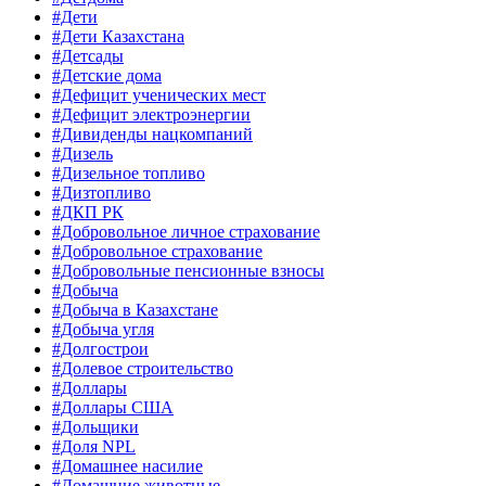
#Дети
#Дети Казахстана
#Детсады
#Детские дома
#Дефицит ученических мест
#Дефицит электроэнергии
#Дивиденды нацкомпаний
#Дизель
#Дизельное топливо
#Дизтопливо
#ДКП РК
#Добровольное личное страхование
#Добровольное страхование
#Добровольные пенсионные взносы
#Добыча
#Добыча в Казахстане
#Добыча угля
#Долгострои
#Долевое строительство
#Доллары
#Доллары США
#Дольщики
#Доля NPL
#Домашнее насилие
#Домашние животные