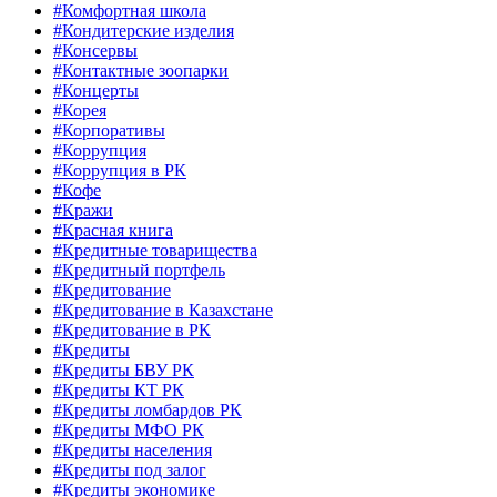
#Комфортная школа
#Кондитерские изделия
#Консервы
#Контактные зоопарки
#Концерты
#Корея
#Корпоративы
#Коррупция
#Коррупция в РК
#Кофе
#Кражи
#Красная книга
#Кредитные товарищества
#Кредитный портфель
#Кредитование
#Кредитование в Казахстане
#Кредитование в РК
#Кредиты
#Кредиты БВУ РК
#Кредиты КТ РК
#Кредиты ломбардов РК
#Кредиты МФО РК
#Кредиты населения
#Кредиты под залог
#Кредиты экономике