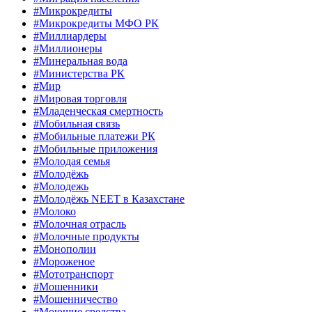
#Микрокредиты
#Микрокредиты МФО РК
#Миллиардеры
#Миллионеры
#Минеральная вода
#Министерства РК
#Мир
#Мировая торговля
#Младенческая смертность
#Мобильная связь
#Мобильные платежи РК
#Мобильные приложения
#Молодая семья
#Молодёжь
#Молодежь
#Молодёжь NEET в Казахстане
#Молоко
#Молочная отрасль
#Молочные продукты
#Монополии
#Мороженое
#Мототранспорт
#Мошенники
#Мошенничество
#Моющие средства