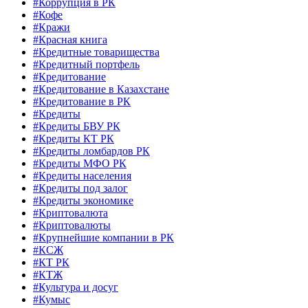
#Коррупция в РК
#Кофе
#Кражи
#Красная книга
#Кредитные товарищества
#Кредитный портфель
#Кредитование
#Кредитование в Казахстане
#Кредитование в РК
#Кредиты
#Кредиты БВУ РК
#Кредиты КТ РК
#Кредиты ломбардов РК
#Кредиты МФО РК
#Кредиты населения
#Кредиты под залог
#Кредиты экономике
#Криптовалюта
#Криптовалюты
#Крупнейшие компании в РК
#КСЖ
#КТ РК
#КТЖ
#Культура и досуг
#Кумыс