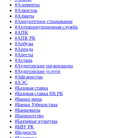
#Алименты
#Алкоголь
#Алматы
#Аннуитетное страхование
#Антикоррупционная служба
#АПК
#АПК РК
#Арбузы
#Аренда
#Аресты
#Астана
#Аудиторские организации
#Аудиторские услуги
#Афганистан
#АЭС
#Базовая ставка
#Базовая ставка НБ РК
#Банки мира
#Банки Узбекистана
#Банкоматы
#Банкротство
#Бахчевые культуры
#БВУ РК
#Бедность
#Беженцы