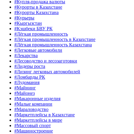
#Купля-продажа валюты
#Курорты в Казахстане
#Курорты Казахстана
#Курьеры
#Кыргызстан
#Кэшбеки БВУ РК
#Лёгкая промышленность
#Лёгкая промышленность в Казахстане
#Лёгкая промышленность Казахстана
#Легковые автомобили
#Лекарства
#Лесоводство и лесозаготовки
#Лидеры роста
#Лизинг легковых автомобилей
#Ломбарды РК
#Лудомания
#Майнинг
#Майонез
#Макаронные изделия
#Малые компании
#Мараловодство
#Маркетплейсы в Казахстане
#Маркетплейсы в мире
#Массовый спорт
#Машиностроение