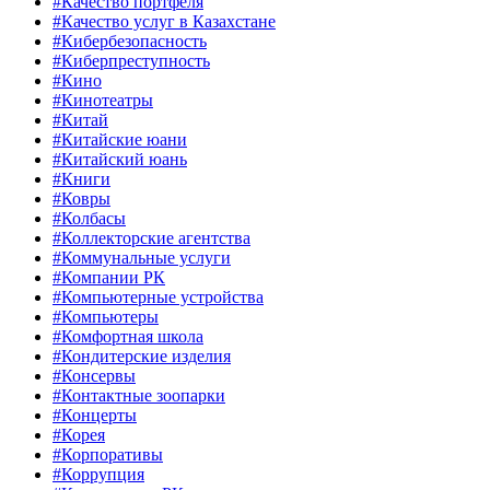
#Качество портфеля
#Качество услуг в Казахстане
#Кибербезопасность
#Киберпреступность
#Кино
#Кинотеатры
#Китай
#Китайские юани
#Китайский юань
#Книги
#Ковры
#Колбасы
#Коллекторские агентства
#Коммунальные услуги
#Компании РК
#Компьютерные устройства
#Компьютеры
#Комфортная школа
#Кондитерские изделия
#Консервы
#Контактные зоопарки
#Концерты
#Корея
#Корпоративы
#Коррупция