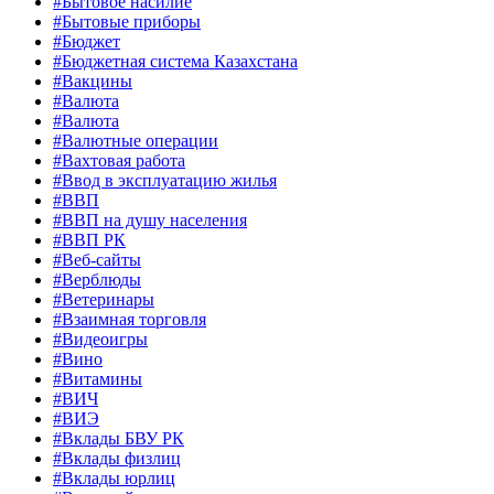
#Бытовое насилие
#Бытовые приборы
#Бюджет
#Бюджетная система Казахстана
#Вакцины
#Валюта
#Валюта
#Валютные операции
#Вахтовая работа
#Ввод в эксплуатацию жилья
#ВВП
#ВВП на душу населения
#ВВП РК
#Веб-сайты
#Верблюды
#Ветеринары
#Взаимная торговля
#Видеоигры
#Вино
#Витамины
#ВИЧ
#ВИЭ
#Вклады БВУ РК
#Вклады физлиц
#Вклады юрлиц