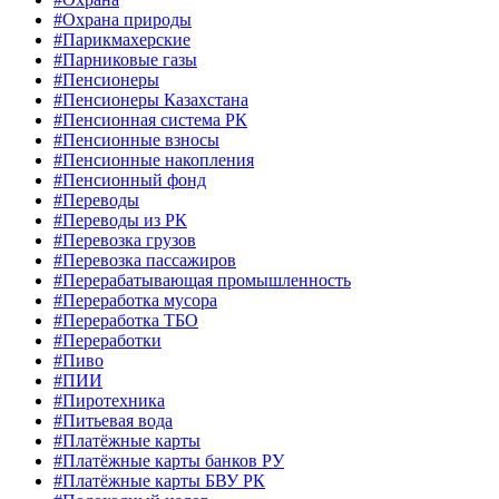
#Охрана природы
#Парикмахерские
#Парниковые газы
#Пенсионеры
#Пенсионеры Казахстана
#Пенсионная система РК
#Пенсионные взносы
#Пенсионные накопления
#Пенсионный фонд
#Переводы
#Переводы из РК
#Перевозка грузов
#Перевозка пассажиров
#Перерабатывающая промышленность
#Переработка мусора
#Переработка ТБО
#Переработки
#Пиво
#ПИИ
#Пиротехника
#Питьевая вода
#Платёжные карты
#Платёжные карты банков РУ
#Платёжные карты БВУ РК