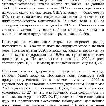
мировые котировки начали быстро снижаться. По данным
Trading Economics, в начале июня 2026-го какао торговалось
на уровне около 3,9 тыс. долл. США за тонну — более чем на
60% ниже показателей годичной давности и значительно
ниже исторического максимума в 12,9 тыс. долл. США за
тонну, зафиксированного в декабре 2024-го. Снижение цен
связано с улучшением ожиданий по мировому урожаю и
восстановлением предложения на рынке какао-бобов.
Несмотря на удешевление сырья на мировом рынке,
потребители в Казахстане пока не ощущают этого в полной
мере. По итогам мая 2026-го шоколад, какао и продукты на
основе какао подорожали на 19,9% по сравнению с маем
прошлого года. По отношению к декабрю 2022-го рост
составил уже 60,1%. За месяц цены увеличились ещё на 0,6%.
Особенно заметно удорожание непосредственно шоколада,
включая белый шоколад. Последние годы стоимость этой
продукции увеличивается в высоком темпе, а с 2022-го
годовой рост цен стабильно остаётся двузначным. Если в мае
2024 года удорожание составляло 11,5%, то в мае 2025-го оно
ускорилось до 27,4%, а в мае текущего года сохранилось на
очень высоком уровне в 27,1%. При этом в течение последних
двух лет практически ежемесячно наблюдалось дальнейшее
повышение цен, иногда превышавшее 4% всего за один