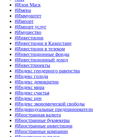
#Илон Маск
#Имена
#Иммунитет
#Импорт
#Импорт услуг
#Имущество
#Инвестиции
#Инвестиции в Казахстане
#Инвестиции в телеком
#Инвестиционные фонды
#Инвестиционный доход
#Инвестпроекты
#Индекс гендерного равенства
#Индекс голода
#Индекс демократии
#Индекс мира
#Индекс счастья
#Индекс цен
#Индекс экономической свободы
#Индивидуальные предприниматели
#Иностранная валюта
#Иностранные букмекеры
#Иностранные инвестиции
#Иностранные компании
#Иностранные языки