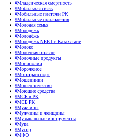
#Младенческая смертность
#Мобильная связь
#Мобильные платежи РК
#Мобильные приложения
#Молодая семья
#Молодежь
#Молодёжь
#Молодёжь NEET в Казахстане
#Молоко
#Молочная отрасль
#Молочные продукты
#Монополии
#Мороженое
#Мототранспорт
#Мошенники
#Мошенничество
#Моющие средства
#МСБ в РК
#МСБ РК
#Мужчины
#Мужчины и женщины
#Музыкальные инструменты
#Мука
#Мусор
#МФО