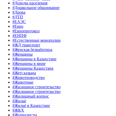
#Доходы населения
#Дошкольное образование
#Дрова
#ДТП
#ЕАЭС
#Евро
#Европротокол
#ЕНПФ
#Естественные монополии
#ЖД транспорт
#Женская безработица
#Женщины
#Женщины в Казахстане
#Женщины в мире
#Женщины Казахстана
#Жеті қазына
#Животноводство
#Животные
#Жилищное строительство
#Жилищное строительство
#Жилищный вопрос
#Жильё
#Жильё в Казахстане
#ЖКХ
#Журналисты