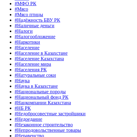
#МФО РК
#Мясо
#Мясо птицы
#Надёжность БВУ РК
#Наличные деньги
#Налоги
#Налогообложение
#Наркотики
#Население
#Население в Казахстане
#Население Казахстана
#Население мира
#Населения РК
#Натуральные соки
#Наука
#Наука в Казахстане
#Национальные породы
#Национальный фонд РК
#Нацкомпании Казахстана
#НБ РК
#Недобросовестные застройщики
#Недоедание
#Незаконное строительство
#Непродовольственные товары
#Неравенство