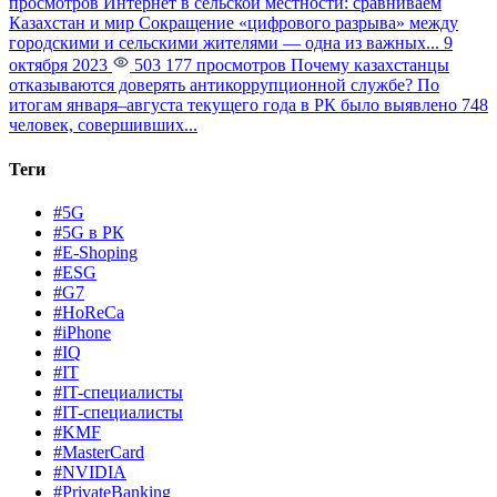
просмотров
Интернет в сельской местности: сравниваем
Казахстан и мир
Сокращение «цифрового разрыва» между
городскими и сельскими жителями — одна из важных...
9
октября 2023
503 177 просмотров
Почему казахстанцы
отказываются доверять антикоррупционной службе?
По
итогам января–августа текущего года в РК было выявлено 748
человек, совершивших...
Теги
#5G
#5G в РК
#E-Shoping
#ESG
#G7
#HoReCa
#iPhone
#IQ
#IT
#IT-специалисты
#IT-специалисты
#KMF
#MasterCard
#NVIDIA
#PrivateBanking