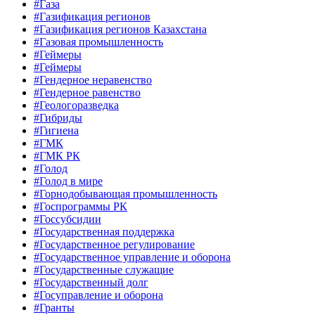
#Газа
#Газификация регионов
#Газификация регионов Казахстана
#Газовая промышленность
#Геймеры
#Геймеры
#Гендерное неравенство
#Гендерное равенство
#Геологоразведка
#Гибриды
#Гигиена
#ГМК
#ГМК РК
#Голод
#Голод в мире
#Горнодобывающая промышленность
#Госпрограммы РК
#Госсубсидии
#Государственная поддержка
#Государственное регулирование
#Государственное управление и оборона
#Государственные служащие
#Государственный долг
#Госуправление и оборона
#Гранты