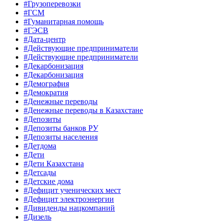
#Грузоперевозки
#ГСМ
#Гуманитарная помощь
#ГЭСВ
#Дата-центр
#Действующие предприниматели
#Действующие предприниматели
#Декарбонизация
#Декарбонизация
#Демография
#Демократия
#Денежные переводы
#Денежные переводы в Казахстане
#Депозиты
#Депозиты банков РУ
#Депозиты населения
#Детдома
#Дети
#Дети Казахстана
#Детсады
#Детские дома
#Дефицит ученических мест
#Дефицит электроэнергии
#Дивиденды нацкомпаний
#Дизель