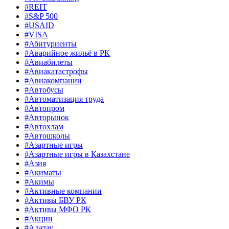
#REIT
#S&P 500
#USAID
#VISA
#Абитуриенты
#Аварийное жильё в РК
#Авиабилеты
#Авиакатастрофы
#Авиакомпании
#Автобусы
#Автоматизация труда
#Автопром
#Авторынок
#Автохлам
#Автошколы
#Азартные игры
#Азартные игры в Казахстане
#Азия
#Акиматы
#Акимы
#Активные компании
#Активы БВУ РК
#Активы МФО РК
#Акции
#Алатау