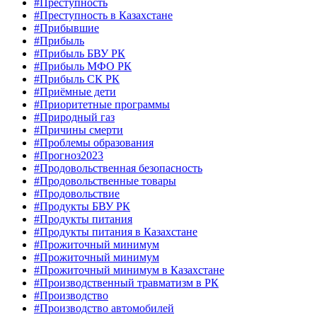
#Преступность
#Преступность в Казахстане
#Прибывшие
#Прибыль
#Прибыль БВУ РК
#Прибыль МФО РК
#Прибыль СК РК
#Приёмные дети
#Приоритетные программы
#Природный газ
#Причины смерти
#Проблемы образования
#Прогноз2023
#Продовольственная безопасность
#Продовольственные товары
#Продовольствие
#Продукты БВУ РК
#Продукты питания
#Продукты питания в Казахстане
#Прожиточный минимум
#Прожиточный минимум
#Прожиточный минимум в Казахстане
#Производственный травматизм в РК
#Производство
#Производство автомобилей