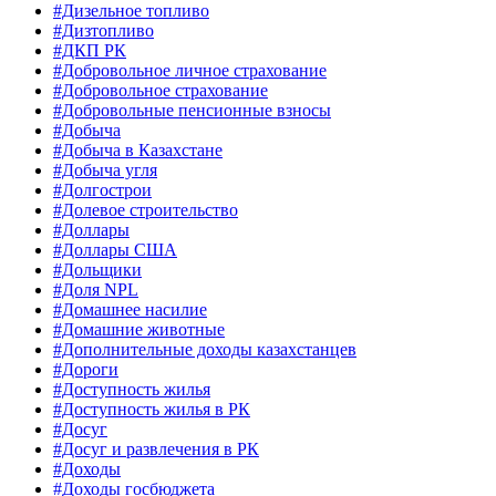
#Дизельное топливо
#Дизтопливо
#ДКП РК
#Добровольное личное страхование
#Добровольное страхование
#Добровольные пенсионные взносы
#Добыча
#Добыча в Казахстане
#Добыча угля
#Долгострои
#Долевое строительство
#Доллары
#Доллары США
#Дольщики
#Доля NPL
#Домашнее насилие
#Домашние животные
#Дополнительные доходы казахстанцев
#Дороги
#Доступность жилья
#Доступность жилья в РК
#Досуг
#Досуг и развлечения в РК
#Доходы
#Доходы госбюджета