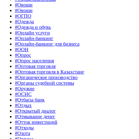
#Овощи
#Овощи
#ОГПО
#Одежда
#Одежда и обувь
#Онлайн услуги
#Онлайн-банкинг
#Онлайн-банкинг для бизнеса
#ООН
#Опрос
#Опрос населения
#Оптовая торговля
#Оптовая торговля в Казахстане
#Органическое производство
#Органы судебной системы
#Оружие
#ОСНС
#Отбасы банк
#Отдых
#Открытый диалог
#Отмывание денег
#Отток инвестиций
#Отходы
#Охота
#Охрана