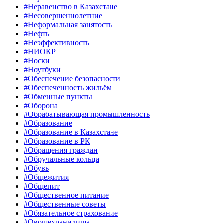
#Неравенство в Казахстане
#Несовершеннолетние
#Неформальная занятость
#Нефть
#Неэффективность
#НИОКР
#Носки
#Ноутбуки
#Обеспечение безопасности
#Обеспеченность жильём
#Обменные пункты
#Оборона
#Обрабатывающая промышленность
#Образование
#Образование в Казахстане
#Образование в РК
#Обращения граждан
#Обручальные кольца
#Обувь
#Общежития
#Общепит
#Общественное питание
#Общественные советы
#Обязательное страхование
#Овощехранилища