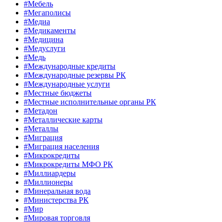
#Мебель
#Мегаполисы
#Медиа
#Медикаменты
#Медицина
#Медуслуги
#Медь
#Международные кредиты
#Международные резервы РК
#Международные услуги
#Местные бюджеты
#Местные исполнительные органы РК
#Метадон
#Металлические карты
#Металлы
#Миграция
#Миграция населения
#Микрокредиты
#Микрокредиты МФО РК
#Миллиардеры
#Миллионеры
#Минеральная вода
#Министерства РК
#Мир
#Мировая торговля