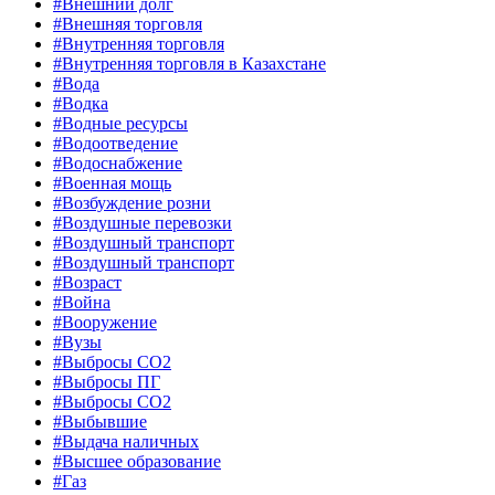
#Внешний долг
#Внешняя торговля
#Внутренняя торговля
#Внутренняя торговля в Казахстане
#Вода
#Водка
#Водные ресурсы
#Водоотведение
#Водоснабжение
#Военная мощь
#Возбуждение розни
#Воздушные перевозки
#Воздушный транспорт
#Воздушный транспорт
#Возраст
#Война
#Вооружение
#Вузы
#Выбросы CO2
#Выбросы ПГ
#Выбросы СО2
#Выбывшие
#Выдача наличных
#Высшее образование
#Газ