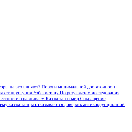
торы на это влияют?
Пороги минимальной достаточности
азахстан уступил Узбекистану
По результатам исследования
местности: сравниваем Казахстан и мир
Сокращение
ему казахстанцы отказываются доверять антикоррупционной