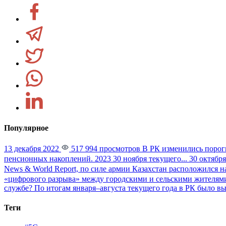
Популярное
13 декабря 2022
517 994 просмотров
В РК изменились порог
пенсионных накоплений. 2023 30 ноября текущего...
30 октября
News & World Report, по силе армии Казахстан расположился на
«цифрового разрыва» между городскими и сельскими жителями
службе?
По итогам января–августа текущего года в РК было вы
Теги