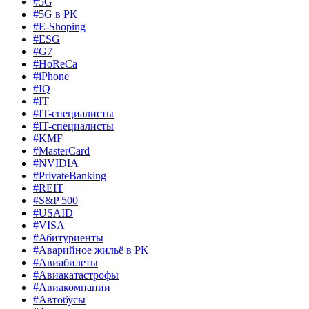
#5G
#5G в РК
#E-Shoping
#ESG
#G7
#HoReCa
#iPhone
#IQ
#IT
#IT-специалисты
#IT-специалисты
#KMF
#MasterCard
#NVIDIA
#PrivateBanking
#REIT
#S&P 500
#USAID
#VISA
#Абитуриенты
#Аварийное жильё в РК
#Авиабилеты
#Авиакатастрофы
#Авиакомпании
#Автобусы