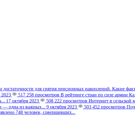
и достаточности для снятия пенсионных накоплений. Какие фак
 2023
517 258 просмотров
В рейтинге стран по силе армии К
...
17 октября 2023
508 222 просмотров
Интернет в сельской 
 — одна из важных...
9 октября 2023
503 452 просмотров
Поч
явлено 748 человек, совершивших...