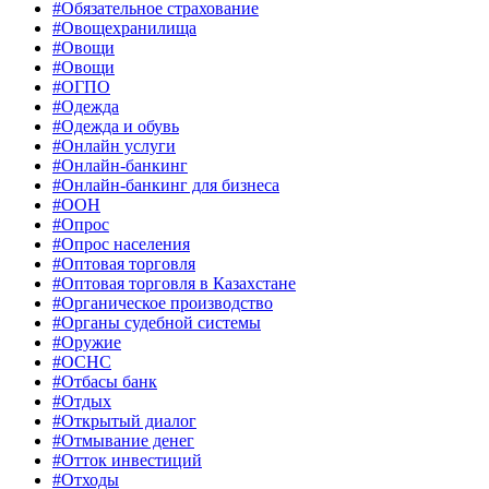
#Обязательное страхование
#Овощехранилища
#Овощи
#Овощи
#ОГПО
#Одежда
#Одежда и обувь
#Онлайн услуги
#Онлайн-банкинг
#Онлайн-банкинг для бизнеса
#ООН
#Опрос
#Опрос населения
#Оптовая торговля
#Оптовая торговля в Казахстане
#Органическое производство
#Органы судебной системы
#Оружие
#ОСНС
#Отбасы банк
#Отдых
#Открытый диалог
#Отмывание денег
#Отток инвестиций
#Отходы