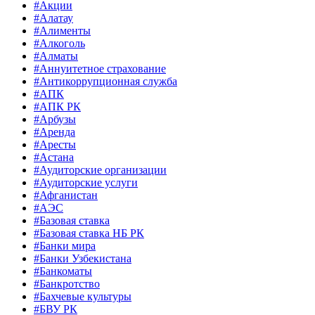
#Акции
#Алатау
#Алименты
#Алкоголь
#Алматы
#Аннуитетное страхование
#Антикоррупционная служба
#АПК
#АПК РК
#Арбузы
#Аренда
#Аресты
#Астана
#Аудиторские организации
#Аудиторские услуги
#Афганистан
#АЭС
#Базовая ставка
#Базовая ставка НБ РК
#Банки мира
#Банки Узбекистана
#Банкоматы
#Банкротство
#Бахчевые культуры
#БВУ РК