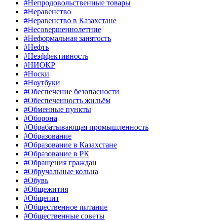
#Непродовольственные товары
#Неравенство
#Неравенство в Казахстане
#Несовершеннолетние
#Неформальная занятость
#Нефть
#Неэффективность
#НИОКР
#Носки
#Ноутбуки
#Обеспечение безопасности
#Обеспеченность жильём
#Обменные пункты
#Оборона
#Обрабатывающая промышленность
#Образование
#Образование в Казахстане
#Образование в РК
#Обращения граждан
#Обручальные кольца
#Обувь
#Общежития
#Общепит
#Общественное питание
#Общественные советы