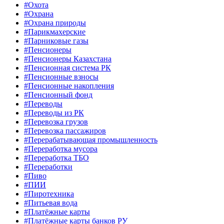
#Охота
#Охрана
#Охрана природы
#Парикмахерские
#Парниковые газы
#Пенсионеры
#Пенсионеры Казахстана
#Пенсионная система РК
#Пенсионные взносы
#Пенсионные накопления
#Пенсионный фонд
#Переводы
#Переводы из РК
#Перевозка грузов
#Перевозка пассажиров
#Перерабатывающая промышленность
#Переработка мусора
#Переработка ТБО
#Переработки
#Пиво
#ПИИ
#Пиротехника
#Питьевая вода
#Платёжные карты
#Платёжные карты банков РУ