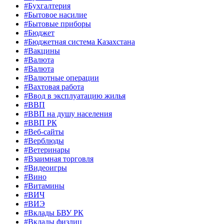
#Бухгалтерия
#Бытовое насилие
#Бытовые приборы
#Бюджет
#Бюджетная система Казахстана
#Вакцины
#Валюта
#Валюта
#Валютные операции
#Вахтовая работа
#Ввод в эксплуатацию жилья
#ВВП
#ВВП на душу населения
#ВВП РК
#Веб-сайты
#Верблюды
#Ветеринары
#Взаимная торговля
#Видеоигры
#Вино
#Витамины
#ВИЧ
#ВИЭ
#Вклады БВУ РК
#Вклады физлиц