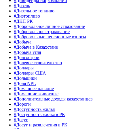
#Дивиденды нацкомпаний
#Дизель
#Дизельное топливо
#Дизтопливо
#ДКП РК
#Добровольное личное страхование
#Добровольное страхование
#Добровольные пенсионные взносы
#Добыча
#Добыча в Казахстане
#Добыча угля
#Долгострои
#Долевое строительство
#Доллары
#Доллары США
#Дольщики
#Доля NPL
#Домашнее насилие
#Домашние животные
#Дополнительные доходы казахстанцев
#Дороги
#Доступность жилья
#Доступность жилья в РК
#Досуг
#Досуг и развлечения в РК