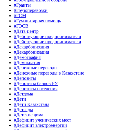
#Гранты
#Грузоперевозки
#ГСМ
#Гуманитарная помощь
#ГЭСВ
#Дата-центр
#Действующие предприниматели
#Действующие предприниматели
#Декарбонизация
#Декарбонизация
#Демография
#Демократия
#Денежные переводы
#Денежные переводы в Казахстане
#Депозиты
#Депозиты банков РУ
#Депозиты населения
#Детдома
#Дети
#Дети Казахстана
#Детсады
#Детские дома
#Дефицит ученических мест
#Дефицит электроэнергии