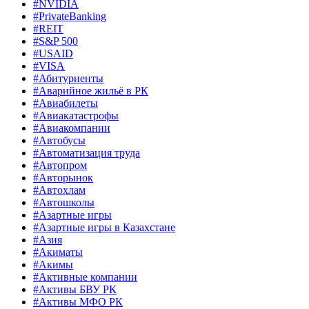
#NVIDIA
#PrivateBanking
#REIT
#S&P 500
#USAID
#VISA
#Абитуриенты
#Аварийное жильё в РК
#Авиабилеты
#Авиакатастрофы
#Авиакомпании
#Автобусы
#Автоматизация труда
#Автопром
#Авторынок
#Автохлам
#Автошколы
#Азартные игры
#Азартные игры в Казахстане
#Азия
#Акиматы
#Акимы
#Активные компании
#Активы БВУ РК
#Активы МФО РК