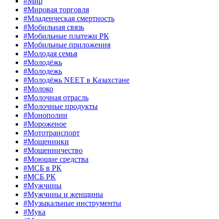
#Мир
#Мировая торговля
#Младенческая смертность
#Мобильная связь
#Мобильные платежи РК
#Мобильные приложения
#Молодая семья
#Молодёжь
#Молодежь
#Молодёжь NEET в Казахстане
#Молоко
#Молочная отрасль
#Молочные продукты
#Монополии
#Мороженое
#Мототранспорт
#Мошенники
#Мошенничество
#Моющие средства
#МСБ в РК
#МСБ РК
#Мужчины
#Мужчины и женщины
#Музыкальные инструменты
#Мука