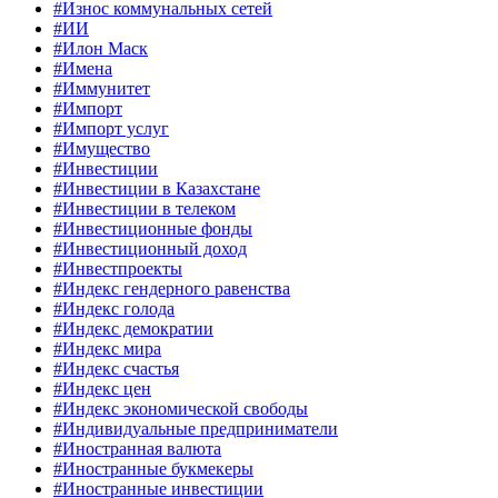
#Износ коммунальных сетей
#ИИ
#Илон Маск
#Имена
#Иммунитет
#Импорт
#Импорт услуг
#Имущество
#Инвестиции
#Инвестиции в Казахстане
#Инвестиции в телеком
#Инвестиционные фонды
#Инвестиционный доход
#Инвестпроекты
#Индекс гендерного равенства
#Индекс голода
#Индекс демократии
#Индекс мира
#Индекс счастья
#Индекс цен
#Индекс экономической свободы
#Индивидуальные предприниматели
#Иностранная валюта
#Иностранные букмекеры
#Иностранные инвестиции