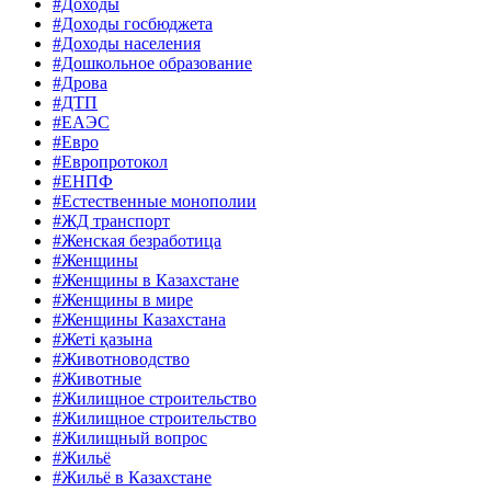
#Доходы
#Доходы госбюджета
#Доходы населения
#Дошкольное образование
#Дрова
#ДТП
#ЕАЭС
#Евро
#Европротокол
#ЕНПФ
#Естественные монополии
#ЖД транспорт
#Женская безработица
#Женщины
#Женщины в Казахстане
#Женщины в мире
#Женщины Казахстана
#Жеті қазына
#Животноводство
#Животные
#Жилищное строительство
#Жилищное строительство
#Жилищный вопрос
#Жильё
#Жильё в Казахстане