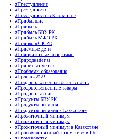
#Преступления
#Преступность
#Преступность в Казахстане
#Прибывшие
#Прибыль
#Прибыль БВУ РК
#Прибыль МФО РК
#Прибыль СК РК
#Приёмные дети
#Приоритетные программы
#Природный газ
#Причины смерти
#Проблемы образования
#Прогноз2023
#Продовольственная безопасность
#Продовольственные товары
#Продовольствие
#Продукты БВУ РК
#Продукты питания
#Продукты питания в Казахстане
#Прожиточный минимум
#Прожиточный минимум
#Прожиточный минимум в Казахстане
#Производственный травматизм в РК
#Производство