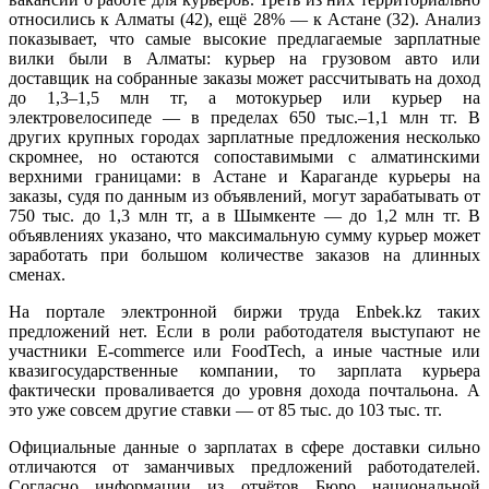
относились к Алматы (42), ещё 28% — к Астане (32). Анализ
показывает, что самые высокие предлагаемые зарплатные
вилки были в Алматы: курьер на грузовом авто или
доставщик на собранные заказы может рассчитывать на доход
до 1,3–1,5 млн тг, а мотокурьер или курьер на
электровелосипеде — в пределах 650 тыс.–1,1 млн тг. В
других крупных городах зарплатные предложения несколько
скромнее, но остаются сопоставимыми с алматинскими
верхними границами: в Астане и Караганде курьеры на
заказы, судя по данным из объявлений, могут зарабатывать от
750 тыс. до 1,3 млн тг, а в Шымкенте — до 1,2 млн тг. В
объявлениях указано, что максимальную сумму курьер может
заработать при большом количестве заказов на длинных
сменах.
На портале электронной биржи труда Enbek.kz таких
предложений нет. Если в роли работодателя выступают не
участники E-commerce или FoodTech, а иные частные или
квазигосударственные компании, то зарплата курьера
фактически проваливается до уровня дохода почтальона. А
это уже совсем другие ставки — от 85 тыс. до 103 тыс. тг.
Официальные данные о зарплатах в сфере доставки сильно
отличаются от заманчивых предложений работодателей.
Согласно информации из отчётов Бюро национальной