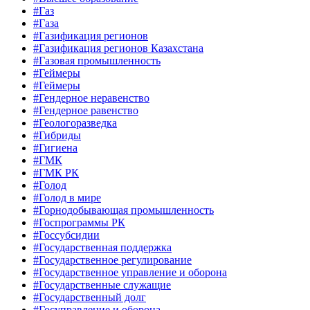
#Газ
#Газа
#Газификация регионов
#Газификация регионов Казахстана
#Газовая промышленность
#Геймеры
#Геймеры
#Гендерное неравенство
#Гендерное равенство
#Геологоразведка
#Гибриды
#Гигиена
#ГМК
#ГМК РК
#Голод
#Голод в мире
#Горнодобывающая промышленность
#Госпрограммы РК
#Госсубсидии
#Государственная поддержка
#Государственное регулирование
#Государственное управление и оборона
#Государственные служащие
#Государственный долг
#Госуправление и оборона