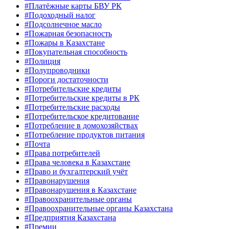
#Платёжные карты БВУ РК
#Подоходный налог
#Подсолнечное масло
#Пожарная безопасность
#Пожары в Казахстане
#Покупательная способность
#Полиция
#Полупроводники
#Пороги достаточности
#Потребительские кредиты
#Потребительские кредиты в РК
#Потребительские расходы
#Потребительское кредитование
#Потребление в домохозяйствах
#Потребление продуктов питания
#Почта
#Права потребителей
#Права человека в Казахстане
#Право и бухгалтерский учёт
#Правонарушения
#Правонарушения в Казахстане
#Правоохранительные органы
#Правоохранительные органы Казахстана
#Предприятия Казахстана
#Премии