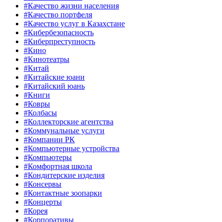
#Качество жизни населения
#Качество портфеля
#Качество услуг в Казахстане
#Кибербезопасность
#Киберпреступность
#Кино
#Кинотеатры
#Китай
#Китайские юани
#Китайский юань
#Книги
#Ковры
#Колбасы
#Коллекторские агентства
#Коммунальные услуги
#Компании РК
#Компьютерные устройства
#Компьютеры
#Комфортная школа
#Кондитерские изделия
#Консервы
#Контактные зоопарки
#Концерты
#Корея
#Корпоративы