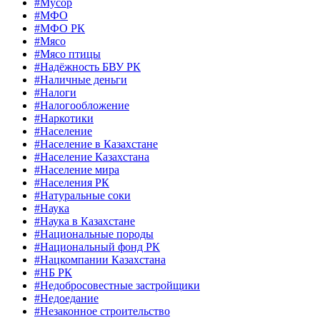
#Мусор
#МФО
#МФО РК
#Мясо
#Мясо птицы
#Надёжность БВУ РК
#Наличные деньги
#Налоги
#Налогообложение
#Наркотики
#Население
#Население в Казахстане
#Население Казахстана
#Население мира
#Населения РК
#Натуральные соки
#Наука
#Наука в Казахстане
#Национальные породы
#Национальный фонд РК
#Нацкомпании Казахстана
#НБ РК
#Недобросовестные застройщики
#Недоедание
#Незаконное строительство