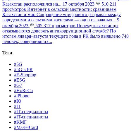
Казахстан расположился на...
17 октября 2023
510 211
просмотров
Интернет в сельской местности: сравниваем
Казахстан и мир
Сокращение «цифрового разрыва» между
городскими и сельскими жителями — одна из важных...
9
октября 2023
505 317 просмотров
Почему казахстанцы
отказываются доверять антикоррупционной службе?
По
итогам января–августа текущего года в РК было выявлено 748
человек, совершивших...
Теги
#5G
#5G в РК
#E-Shoping
#ESG
#G7
#HoReCa
#iPhone
#IQ
#IT
#IT-специалисты
#IT-специалисты
#KMF
#MasterCard