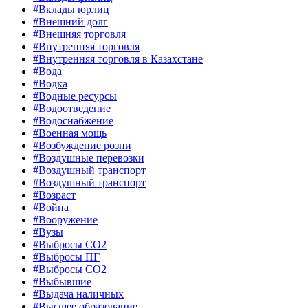
#Вклады юрлиц
#Внешний долг
#Внешняя торговля
#Внутренняя торговля
#Внутренняя торговля в Казахстане
#Вода
#Водка
#Водные ресурсы
#Водоотведение
#Водоснабжение
#Военная мощь
#Возбуждение розни
#Воздушные перевозки
#Воздушный транспорт
#Воздушный транспорт
#Возраст
#Война
#Вооружение
#Вузы
#Выбросы CO2
#Выбросы ПГ
#Выбросы СО2
#Выбывшие
#Выдача наличных
#Высшее образование