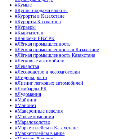
#Кумыс
#Купля-продажа валюты
#Курорты в Казахстане
#Курорты Казахстана
#Курьеры
#Кыргызстан
#Кэшбеки БВУ РК
#Лёгкая промышленность
#Лёгкая промышленность в Казахстане
#Лёгкая промышленность Казахстана
#Легковые автомобили
#Лекарства
#Лесоводство и лесозаготовки
#Лидеры роста
#Лизинг легковых автомобилей
#Ломбарды РК
#Лудомания
#Майнинг
#Майонез
#Макаронные изделия
#Малые компании
#Мараловодство
#Маркетплейсы в Казахстане
#Маркетплейсы в мире
#Массовый спорт