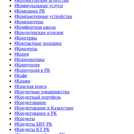
#Коллекторские агентства
#Коммунальные услуги
#Компании РК
#Компьютерные устройства
#Компьютеры
#Комфортная школа
#Кондитерские изделия
#Консервы
#Контактные зоопарки
#Концерты
#Корея
#Корпоративы
#Коррупция
#Коррупция в РК
#Кофе
#Кражи
#Красная книга
#Кредитные товарищества
#Кредитный портфель
#Кредитование
#Кредитование в Казахстане
#Кредитование в РК
#Кредиты
#Кредиты БВУ РК
#Кредиты КТ РК