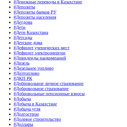
#Денежные переводы в Казахстане
#Депозиты
#Депозиты банков РУ
#Депозиты населения
#Детдома
#Дети
#Дети Казахстана
#Детсады
#Детские дома
#Дефицит ученических мест
#Дефицит электроэнергии
#Дивиденды нацкомпаний
#Дизель
#Дизельное топливо
#Дизтопливо
#ДКП РК
#Добровольное личное страхование
#Добровольное страхование
#Добровольные пенсионные взносы
#Добыча
#Добыча в Казахстане
#Добыча угля
#Долгострои
#Долевое строительство
#Доллары