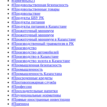
#Прогноз2023
#Продовольственная безопасность
#Продовольственные товары
#Продовольствие
#Продукты БВУ РК
#Продукты питания
#Продукты питания в Казахстане
#Прожиточный минимум
#Прожиточный минимум
#Прожиточный минимум в Казахстане
#Производственный травматизм в РК
#Производство
#Производство автомобилей
#Производство в Казахстане
#Производство золота в Казахстане
#Промышленная безопасность
#Промышленность
#Промышленность Казахстана
#Просроченные кредиты
#Противопожарная служба
#Профессии
#Прохладительные напитки
#Пруденциальные нормативы
#Прямые иностранные инвестиции
#Пшеница