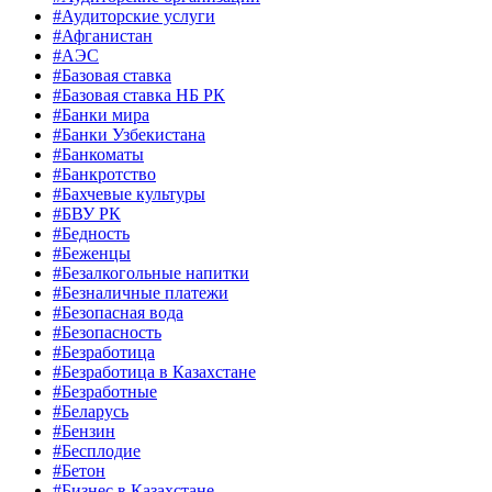
#Аудиторские услуги
#Афганистан
#АЭС
#Базовая ставка
#Базовая ставка НБ РК
#Банки мира
#Банки Узбекистана
#Банкоматы
#Банкротство
#Бахчевые культуры
#БВУ РК
#Бедность
#Беженцы
#Безалкогольные напитки
#Безналичные платежи
#Безопасная вода
#Безопасность
#Безработица
#Безработица в Казахстане
#Безработные
#Беларусь
#Бензин
#Бесплодие
#Бетон
#Бизнес в Казахстане