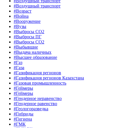
#Воздушный транспорт
#Воздушный транспорт
#Возраст
#Война
#Вооружение
#Вузы
#Выбросы CO2
#Выбросы ПГ
#Выбросы СО2
#Выбывшие
#Выдача наличных
#Высшее образование
#Газ
#Газа
#Газификация регионов
#Газификация регионов Казахстана
#Газовая промышленность
#Геймеры
#Геймеры
#Гендерное неравенство
#Гендерное равенство
#Геологоразведка
#Гибриды
#Гигиена
#ГМК