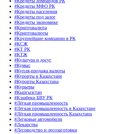
#Кредиты ломбардов РК
#Кредиты МФО РК
#Кредиты населения
#Кредиты под залог
#Кредиты экономике
#Криптовалюта
#Криптовалюты
#Крупнейшие компании в РК
#КСЖ
#КТ РК
#КТЖ
#Культура и досуг
#Кумыс
#Купля-продажа валюты
#Курорты в Казахстане
#Курорты Казахстана
#Курьеры
#Кыргызстан
#Кэшбеки БВУ РК
#Лёгкая промышленность
#Лёгкая промышленность в Казахстане
#Лёгкая промышленность Казахстана
#Легковые автомобили
#Лекарства
#Лесоводство и лесозаготовки