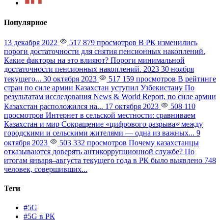
Популярное
13 декабря 2022
517 879 просмотров
В РК изменились
пороги достаточности для снятия пенсионных накоплений.
Какие факторы на это влияют?
Пороги минимальной
достаточности пенсионных накоплений. 2023 30 ноября
текущего...
30 октября 2023
517 159 просмотров
В рейтинге
стран по силе армии Казахстан уступил Узбекистану
По
результатам исследования News & World Report, по силе армии
Казахстан расположился на...
17 октября 2023
508 110
просмотров
Интернет в сельской местности: сравниваем
Казахстан и мир
Сокращение «цифрового разрыва» между
городскими и сельскими жителями — одна из важных...
9
октября 2023
503 332 просмотров
Почему казахстанцы
отказываются доверять антикоррупционной службе?
По
итогам января–августа текущего года в РК было выявлено 748
человек, совершивших...
Теги
#5G
#5G в РК