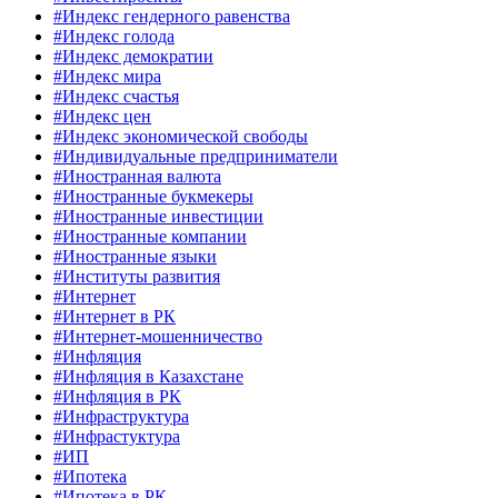
#Индекс гендерного равенства
#Индекс голода
#Индекс демократии
#Индекс мира
#Индекс счастья
#Индекс цен
#Индекс экономической свободы
#Индивидуальные предприниматели
#Иностранная валюта
#Иностранные букмекеры
#Иностранные инвестиции
#Иностранные компании
#Иностранные языки
#Институты развития
#Интернет
#Интернет в РК
#Интернет-мошенничество
#Инфляция
#Инфляция в Казахстане
#Инфляция в РК
#Инфраструктура
#Инфрастуктура
#ИП
#Ипотека
#Ипотека в РК