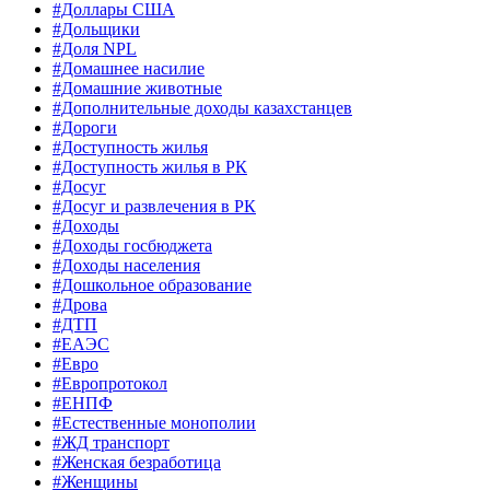
#Доллары США
#Дольщики
#Доля NPL
#Домашнее насилие
#Домашние животные
#Дополнительные доходы казахстанцев
#Дороги
#Доступность жилья
#Доступность жилья в РК
#Досуг
#Досуг и развлечения в РК
#Доходы
#Доходы госбюджета
#Доходы населения
#Дошкольное образование
#Дрова
#ДТП
#ЕАЭС
#Евро
#Европротокол
#ЕНПФ
#Естественные монополии
#ЖД транспорт
#Женская безработица
#Женщины