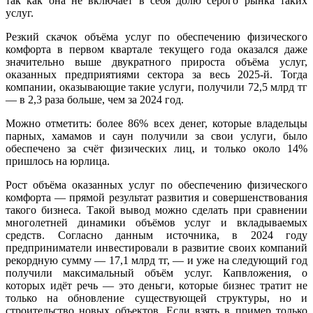
так как она не включает в себя долю серого рынка таких
услуг.
Резкий скачок объёма услуг по обеспечению физического
комфорта в первом квартале текущего года оказался даже
значительно выше двукратного прироста объёма услуг,
оказанных предприятиями сектора за весь 2025-й. Тогда
компании, оказывающие такие услуги, получили 72,5 млрд тг
— в 2,3 раза больше, чем за 2024 год.
Можно отметить: более 86% всех денег, которые владельцы
парных, хамамов и саун получили за свои услуги, было
обеспечено за счёт физических лиц, и только около 14%
пришлось на юрлица.
Рост объёма оказанных услуг по обеспечению физического
комфорта — прямой результат развития и совершенствования
такого бизнеса. Такой вывод можно сделать при сравнении
многолетней динамики объёмов услуг и вкладываемых
средств. Согласно данным источника, в 2024 году
предприниматели инвестировали в развитие своих компаний
рекордную сумму — 17,1 млрд тг, — и уже на следующий год
получили максимальный объём услуг. Капвложения, о
которых идёт речь — это деньги, которые бизнес тратит не
только на обновление существующей структуры, но и
строительство новых объектов. Если взять в пример только