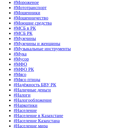
#Мороженое
#Мототранспорт
#Мошенники
#Мошенничество
#Моющие средства
#МСБ в РК
#МСБ РК
#Мужчины
#Мужчины и женщины
#Музыкальные инструменты
#Мука
#Мусор
#МФО
#МФО РК
#Мясо
#Мясо птицы
#Надёжность БВУ РК
#Наличные деньги
#Налоги
#Налогообложение
#Наркотики
#Население
#Население в Казахстане
#Население Казахстана
#Население мира