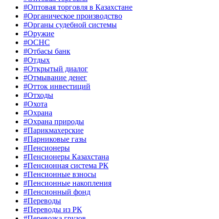
#Оптовая торговля в Казахстане
#Органическое производство
#Органы судебной системы
#Оружие
#ОСНС
#Отбасы банк
#Отдых
#Открытый диалог
#Отмывание денег
#Отток инвестиций
#Отходы
#Охота
#Охрана
#Охрана природы
#Парикмахерские
#Парниковые газы
#Пенсионеры
#Пенсионеры Казахстана
#Пенсионная система РК
#Пенсионные взносы
#Пенсионные накопления
#Пенсионный фонд
#Переводы
#Переводы из РК
#Перевозка грузов