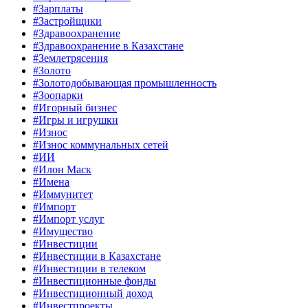
#Зарплаты
#Застройщики
#Здравоохранение
#Здравоохранение в Казахстане
#Землетрясения
#Золото
#Золотодобывающая промышленность
#Зоопарки
#Игорный бизнес
#Игры и игрушки
#Износ
#Износ коммунальных сетей
#ИИ
#Илон Маск
#Имена
#Иммунитет
#Импорт
#Импорт услуг
#Имущество
#Инвестиции
#Инвестиции в Казахстане
#Инвестиции в телеком
#Инвестиционные фонды
#Инвестиционный доход
#Инвестпроекты