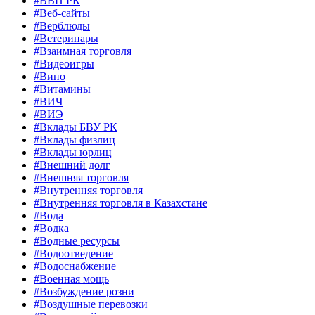
#ВВП РК
#Веб-сайты
#Верблюды
#Ветеринары
#Взаимная торговля
#Видеоигры
#Вино
#Витамины
#ВИЧ
#ВИЭ
#Вклады БВУ РК
#Вклады физлиц
#Вклады юрлиц
#Внешний долг
#Внешняя торговля
#Внутренняя торговля
#Внутренняя торговля в Казахстане
#Вода
#Водка
#Водные ресурсы
#Водоотведение
#Водоснабжение
#Военная мощь
#Возбуждение розни
#Воздушные перевозки