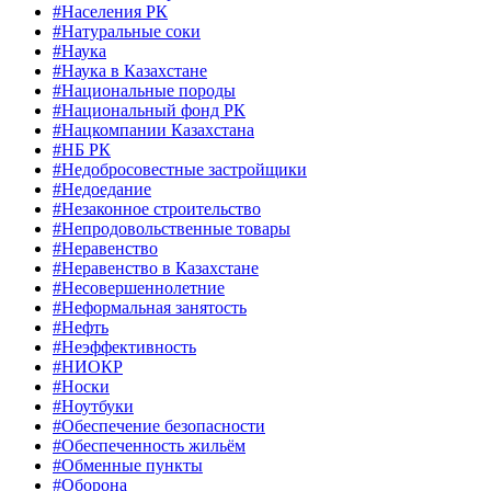
#Населения РК
#Натуральные соки
#Наука
#Наука в Казахстане
#Национальные породы
#Национальный фонд РК
#Нацкомпании Казахстана
#НБ РК
#Недобросовестные застройщики
#Недоедание
#Незаконное строительство
#Непродовольственные товары
#Неравенство
#Неравенство в Казахстане
#Несовершеннолетние
#Неформальная занятость
#Нефть
#Неэффективность
#НИОКР
#Носки
#Ноутбуки
#Обеспечение безопасности
#Обеспеченность жильём
#Обменные пункты
#Оборона