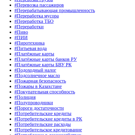
#Перевозка пассажиров
#Перерабатывающая промышленность
#Переработка мусора
#Переработка ТБО
#Переработки
#Пиво
#ПИИ
#Пиротехника
#Питьевая вода
#Платёжные карты
#Платёжные карты банков РУ
#Платёжные карты БВУ РК
#Подоходный налог
#Подсолнечное масло
#Пожарная безопасность
#Пожары в Казахстане
#Покупательная способность
#Полиция
#Полупроводники
#Пороги достаточности
#Потребительские кредиты
#Потребительские кредиты в РК
#Потребительские расходы
#Потребительское кредитование