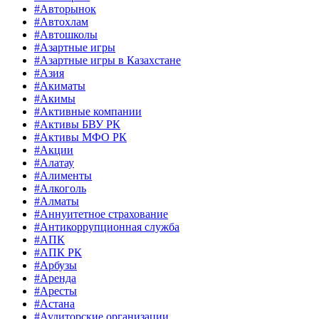
#Авторынок
#Автохлам
#Автошколы
#Азартные игры
#Азартные игры в Казахстане
#Азия
#Акиматы
#Акимы
#Активные компании
#Активы БВУ РК
#Активы МФО РК
#Акции
#Алатау
#Алименты
#Алкоголь
#Алматы
#Аннуитетное страхование
#Антикоррупционная служба
#АПК
#АПК РК
#Арбузы
#Аренда
#Аресты
#Астана
#Аудиторские организации