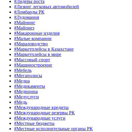
#Лидеры роста
#Лизинг легковых автомобилей
#Ломбарды РК
#Лудомания
#Майнинг
#Майонез
#Макаронные изделия
#Малые компании
#Мараловодство
#Маркетплейсы в Казахстане
#Маркетплейсы в мире
#Массовый спорт
#Машиностроение
#Мебель
#Мегаполисы
#Медиа
#Медикаменты
#Медицина
#Медуслуги
#Медь
#Международные кредиты
#Международные резервы РК
#Международные услуги
#Местные бюджеты
#Местные исполнительные органы РК