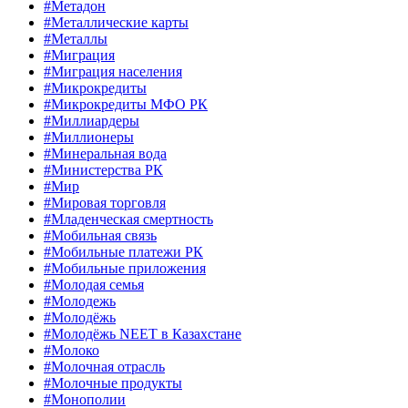
#Метадон
#Металлические карты
#Металлы
#Миграция
#Миграция населения
#Микрокредиты
#Микрокредиты МФО РК
#Миллиардеры
#Миллионеры
#Минеральная вода
#Министерства РК
#Мир
#Мировая торговля
#Младенческая смертность
#Мобильная связь
#Мобильные платежи РК
#Мобильные приложения
#Молодая семья
#Молодежь
#Молодёжь
#Молодёжь NEET в Казахстане
#Молоко
#Молочная отрасль
#Молочные продукты
#Монополии