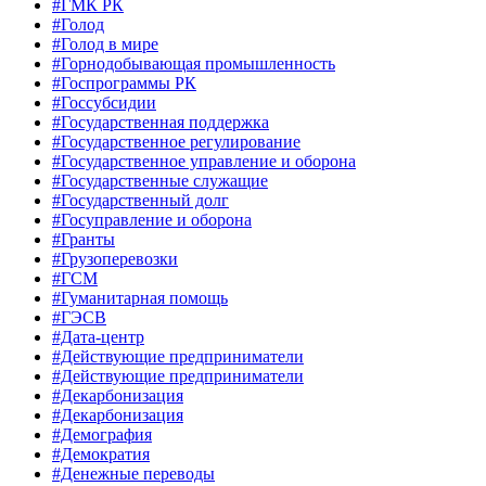
#ГМК РК
#Голод
#Голод в мире
#Горнодобывающая промышленность
#Госпрограммы РК
#Госсубсидии
#Государственная поддержка
#Государственное регулирование
#Государственное управление и оборона
#Государственные служащие
#Государственный долг
#Госуправление и оборона
#Гранты
#Грузоперевозки
#ГСМ
#Гуманитарная помощь
#ГЭСВ
#Дата-центр
#Действующие предприниматели
#Действующие предприниматели
#Декарбонизация
#Декарбонизация
#Демография
#Демократия
#Денежные переводы