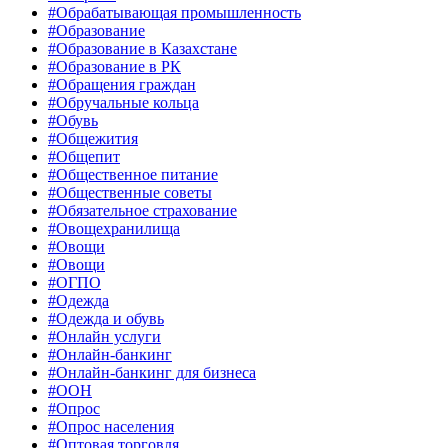
#Обрабатывающая промышленность
#Образование
#Образование в Казахстане
#Образование в РК
#Обращения граждан
#Обручальные кольца
#Обувь
#Общежития
#Общепит
#Общественное питание
#Общественные советы
#Обязательное страхование
#Овощехранилища
#Овощи
#Овощи
#ОГПО
#Одежда
#Одежда и обувь
#Онлайн услуги
#Онлайн-банкинг
#Онлайн-банкинг для бизнеса
#ООН
#Опрос
#Опрос населения
#Оптовая торговля