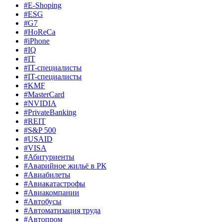
#E-Shoping
#ESG
#G7
#HoReCa
#iPhone
#IQ
#IT
#IT-специалисты
#IT-специалисты
#KMF
#MasterCard
#NVIDIA
#PrivateBanking
#REIT
#S&P 500
#USAID
#VISA
#Абитуриенты
#Аварийное жильё в РК
#Авиабилеты
#Авиакатастрофы
#Авиакомпании
#Автобусы
#Автоматизация труда
#Автопром