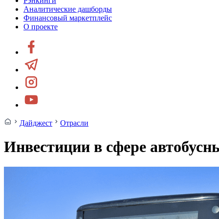
Рэнкинги
Аналитические дашборды
Финансовый маркетплейс
О проекте
Дайджест
Отрасли
Инвестиции в сфере автобусн