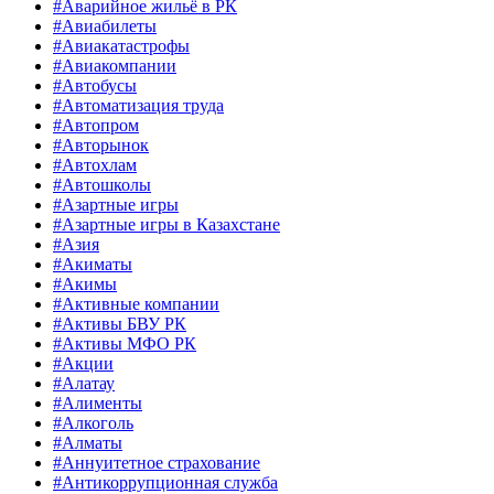
#Аварийное жильё в РК
#Авиабилеты
#Авиакатастрофы
#Авиакомпании
#Автобусы
#Автоматизация труда
#Автопром
#Авторынок
#Автохлам
#Автошколы
#Азартные игры
#Азартные игры в Казахстане
#Азия
#Акиматы
#Акимы
#Активные компании
#Активы БВУ РК
#Активы МФО РК
#Акции
#Алатау
#Алименты
#Алкоголь
#Алматы
#Аннуитетное страхование
#Антикоррупционная служба