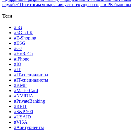
службе?
По итогам января–августа текущего года в РК было вы
Теги
#5G
#5G в РК
#E-Shoping
#ESG
#G7
#HoReCa
#iPhone
#IQ
#IT
#IT-специалисты
#IT-специалисты
#KMF
#MasterCard
#NVIDIA
#PrivateBanking
#REIT
#S&P 500
#USAID
#VISA
#Абитуриенты