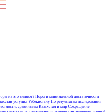
торы на это влияют?
Пороги минимальной достаточности
азахстан уступил Узбекистану
По результатам исследования
местности: сравниваем Казахстан и мир
Сокращение
ему казахстанцы отказываются доверять антикоррупционной