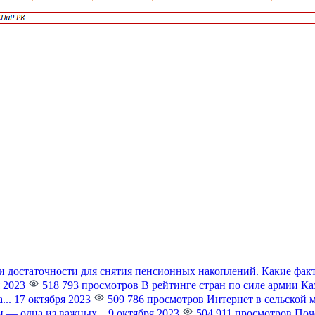
и достаточности для снятия пенсионных накоплений. Какие фак
 2023
518 793 просмотров
В рейтинге стран по силе армии К
...
17 октября 2023
509 786 просмотров
Интернет в сельской 
 — одна из важных...
9 октября 2023
504 911 просмотров
Поч