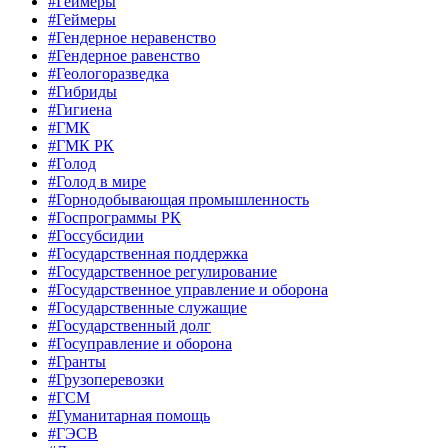
#Геймеры
#Геймеры
#Гендерное неравенство
#Гендерное равенство
#Геологоразведка
#Гибриды
#Гигиена
#ГМК
#ГМК РК
#Голод
#Голод в мире
#Горнодобывающая промышленность
#Госпрограммы РК
#Госсубсидии
#Государственная поддержка
#Государственное регулирование
#Государственное управление и оборона
#Государственные служащие
#Государственный долг
#Госуправление и оборона
#Гранты
#Грузоперевозки
#ГСМ
#Гуманитарная помощь
#ГЭСВ