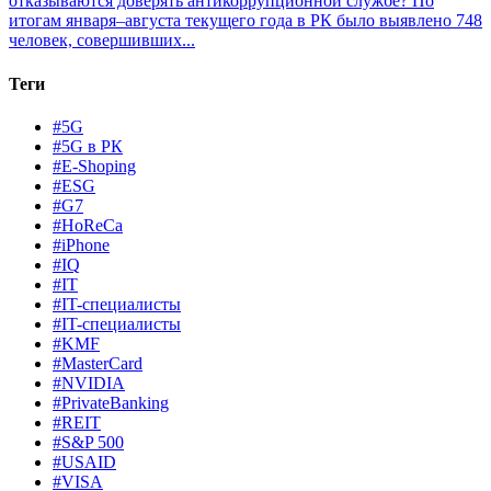
отказываются доверять антикоррупционной службе?
По
итогам января–августа текущего года в РК было выявлено 748
человек, совершивших...
Теги
#5G
#5G в РК
#E-Shoping
#ESG
#G7
#HoReCa
#iPhone
#IQ
#IT
#IT-специалисты
#IT-специалисты
#KMF
#MasterCard
#NVIDIA
#PrivateBanking
#REIT
#S&P 500
#USAID
#VISA