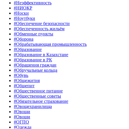
#Неэффективность
#НИОКР
#Носки
#Ноутбуки
#Обеспечение безопасности
#Обеспеченность жильём
#Обменные пункты
#Оборона
#Обрабатывающая промышленность
#Образование
#Образование в Казахстане
#Образование в РК
#Обращения граждан
#Обручальные кольца
#Обувь
#Общежития
#Общепит
#Общественное питание
#Общественные советы
#Обязательное страхование
#Овощехранилища
#Овощи
#Овощи
#ОГПО
#Одежда