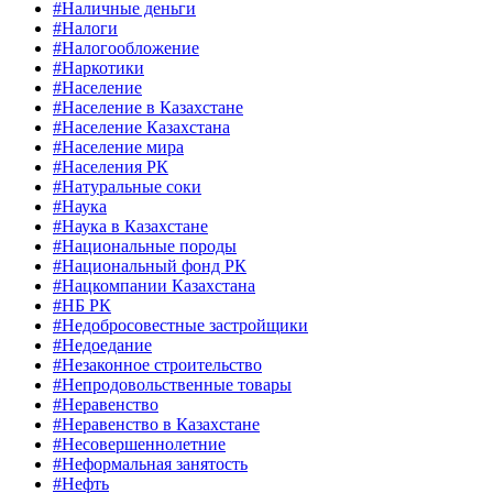
#Наличные деньги
#Налоги
#Налогообложение
#Наркотики
#Население
#Население в Казахстане
#Население Казахстана
#Население мира
#Населения РК
#Натуральные соки
#Наука
#Наука в Казахстане
#Национальные породы
#Национальный фонд РК
#Нацкомпании Казахстана
#НБ РК
#Недобросовестные застройщики
#Недоедание
#Незаконное строительство
#Непродовольственные товары
#Неравенство
#Неравенство в Казахстане
#Несовершеннолетние
#Неформальная занятость
#Нефть