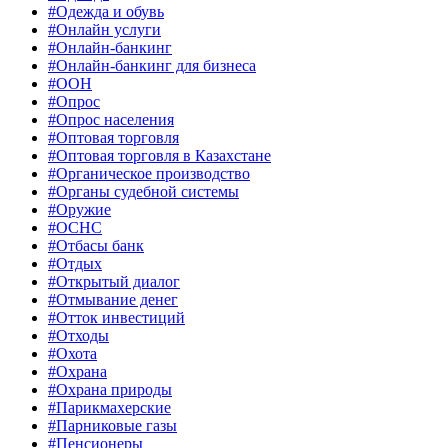
#Одежда и обувь
#Онлайн услуги
#Онлайн-банкинг
#Онлайн-банкинг для бизнеса
#ООН
#Опрос
#Опрос населения
#Оптовая торговля
#Оптовая торговля в Казахстане
#Органическое производство
#Органы судебной системы
#Оружие
#ОСНС
#Отбасы банк
#Отдых
#Открытый диалог
#Отмывание денег
#Отток инвестиций
#Отходы
#Охота
#Охрана
#Охрана природы
#Парикмахерские
#Парниковые газы
#Пенсионеры