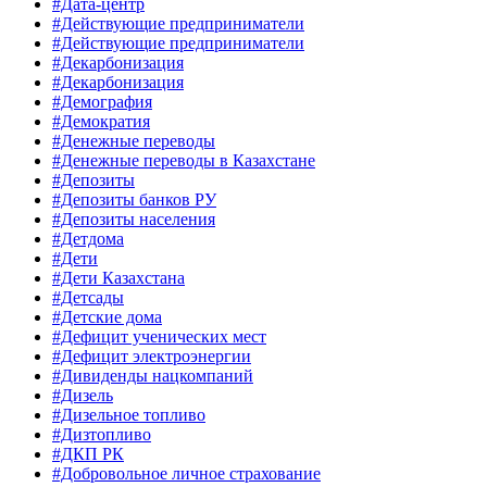
#Дата-центр
#Действующие предприниматели
#Действующие предприниматели
#Декарбонизация
#Декарбонизация
#Демография
#Демократия
#Денежные переводы
#Денежные переводы в Казахстане
#Депозиты
#Депозиты банков РУ
#Депозиты населения
#Детдома
#Дети
#Дети Казахстана
#Детсады
#Детские дома
#Дефицит ученических мест
#Дефицит электроэнергии
#Дивиденды нацкомпаний
#Дизель
#Дизельное топливо
#Дизтопливо
#ДКП РК
#Добровольное личное страхование