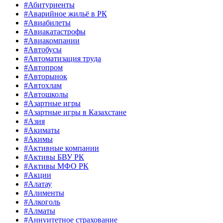
#Абитуриенты
#Аварийное жильё в РК
#Авиабилеты
#Авиакатастрофы
#Авиакомпании
#Автобусы
#Автоматизация труда
#Автопром
#Авторынок
#Автохлам
#Автошколы
#Азартные игры
#Азартные игры в Казахстане
#Азия
#Акиматы
#Акимы
#Активные компании
#Активы БВУ РК
#Активы МФО РК
#Акции
#Алатау
#Алименты
#Алкоголь
#Алматы
#Аннуитетное страхование