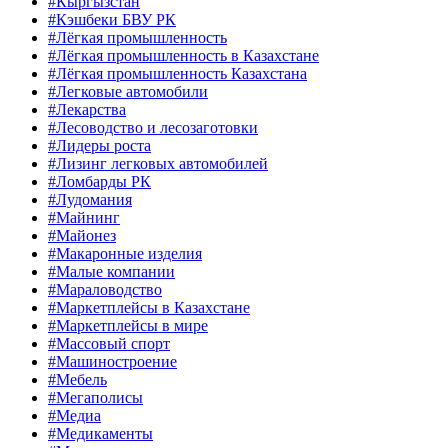
#Кыргызстан
#Кэшбеки БВУ РК
#Лёгкая промышленность
#Лёгкая промышленность в Казахстане
#Лёгкая промышленность Казахстана
#Легковые автомобили
#Лекарства
#Лесоводство и лесозаготовки
#Лидеры роста
#Лизинг легковых автомобилей
#Ломбарды РК
#Лудомания
#Майнинг
#Майонез
#Макаронные изделия
#Малые компании
#Мараловодство
#Маркетплейсы в Казахстане
#Маркетплейсы в мире
#Массовый спорт
#Машиностроение
#Мебель
#Мегаполисы
#Медиа
#Медикаменты