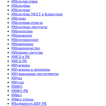
#Молодая семья
#Молодёжь
#Молодежь
#Молодёжь NEET в Казахстане
#Молоко
#Молочная отрасль
#Молочные продукты
#Монополии
#Мороженое
#Мототранспорт
#Мошенники
#Мошенничество
#Моющие средства
#МСБ в РК
#МСБ РК
#Мужчины
#Мужчины и женщины
#Музыкальные инструменты
#Мука
#Мусор
#МФО
#МФО РК
#Мясо
#Мясо птицы
#Надёжность БВУ РК