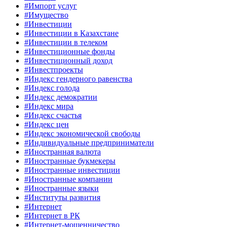
#Импорт услуг
#Имущество
#Инвестиции
#Инвестиции в Казахстане
#Инвестиции в телеком
#Инвестиционные фонды
#Инвестиционный доход
#Инвестпроекты
#Индекс гендерного равенства
#Индекс голода
#Индекс демократии
#Индекс мира
#Индекс счастья
#Индекс цен
#Индекс экономической свободы
#Индивидуальные предприниматели
#Иностранная валюта
#Иностранные букмекеры
#Иностранные инвестиции
#Иностранные компании
#Иностранные языки
#Институты развития
#Интернет
#Интернет в РК
#Интернет-мошенничество