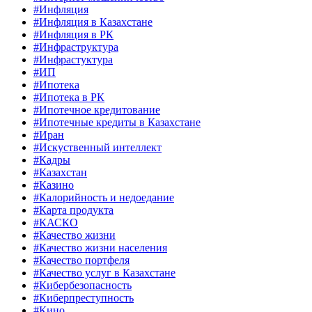
#Инфляция
#Инфляция в Казахстане
#Инфляция в РК
#Инфраструктура
#Инфрастуктура
#ИП
#Ипотека
#Ипотека в РК
#Ипотечное кредитование
#Ипотечные кредиты в Казахстане
#Иран
#Искуственный интеллект
#Кадры
#Казахстан
#Казино
#Калорийность и недоедание
#Карта продукта
#КАСКО
#Качество жизни
#Качество жизни населения
#Качество портфеля
#Качество услуг в Казахстане
#Кибербезопасность
#Киберпреступность
#Кино