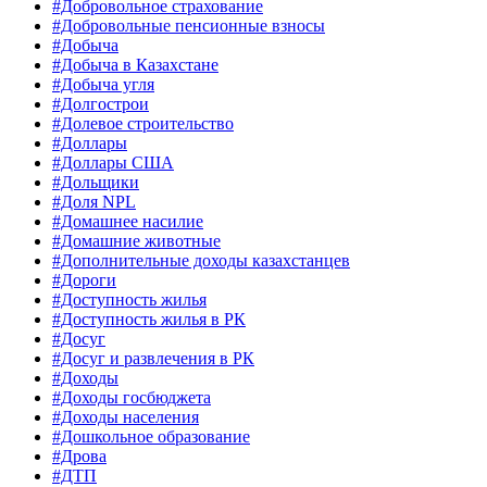
#Добровольное страхование
#Добровольные пенсионные взносы
#Добыча
#Добыча в Казахстане
#Добыча угля
#Долгострои
#Долевое строительство
#Доллары
#Доллары США
#Дольщики
#Доля NPL
#Домашнее насилие
#Домашние животные
#Дополнительные доходы казахстанцев
#Дороги
#Доступность жилья
#Доступность жилья в РК
#Досуг
#Досуг и развлечения в РК
#Доходы
#Доходы госбюджета
#Доходы населения
#Дошкольное образование
#Дрова
#ДТП