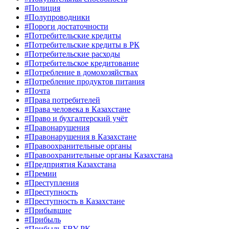
#Полиция
#Полупроводники
#Пороги достаточности
#Потребительские кредиты
#Потребительские кредиты в РК
#Потребительские расходы
#Потребительское кредитование
#Потребление в домохозяйствах
#Потребление продуктов питания
#Почта
#Права потребителей
#Права человека в Казахстане
#Право и бухгалтерский учёт
#Правонарушения
#Правонарушения в Казахстане
#Правоохранительные органы
#Правоохранительные органы Казахстана
#Предприятия Казахстана
#Премии
#Преступления
#Преступность
#Преступность в Казахстане
#Прибывшие
#Прибыль
#Прибыль БВУ РК