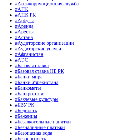
#Антикоррупционная служба
#АПК
#АПК РК
#Арбузы
#Аренда
#Аресты
#Астана
#Аудиторские организации
#Аудиторские услуги
#Афганистан
#АЭС
#Базовая ставка
#Базовая ставка НБ РК
#Банки мира
#Банки Узбекистана
#Банкоматы
#Банкротство
#Бахчевые культуры
#БВУ РК
#Бедность
#Беженцы
#Безалкогольные напитки
#Безналичные платежи
#Безопасная вода
#Безопасность