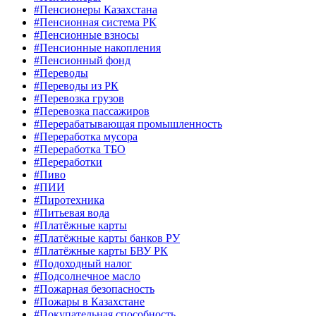
#Пенсионеры Казахстана
#Пенсионная система РК
#Пенсионные взносы
#Пенсионные накопления
#Пенсионный фонд
#Переводы
#Переводы из РК
#Перевозка грузов
#Перевозка пассажиров
#Перерабатывающая промышленность
#Переработка мусора
#Переработка ТБО
#Переработки
#Пиво
#ПИИ
#Пиротехника
#Питьевая вода
#Платёжные карты
#Платёжные карты банков РУ
#Платёжные карты БВУ РК
#Подоходный налог
#Подсолнечное масло
#Пожарная безопасность
#Пожары в Казахстане
#Покупательная способность