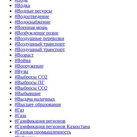
#Водка
#Водные ресурсы
#Водоотведение
#Водоснабжение
#Военная мощь
#Возбуждение розни
#Воздушные перевозки
#Воздушный транспорт
#Воздушный транспорт
#Возраст
#Война
#Вооружение
#Вузы
#Выбросы CO2
#Выбросы ПГ
#Выбросы СО2
#Выбывшие
#Выдача наличных
#Высшее образование
#Газ
#Газа
#Газификация регионов
#Газификация регионов Казахстана
#Газовая промышленность