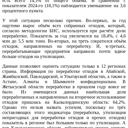
есть всего 14,5% от общего объёма. В сравнении с
показателем 2024-го (18,1%) наблюдается уменьшение на 3,6
процентного пункта.
У этой ситуации несколько причин. Во-первых, за год
ощутимо вырос объём всех собранных отходов, который,
согласно методологии БНС, используется при расчёте доли
переработки. Показатель за год увеличился на 18,4%, с 4,6
млн до 5,5 млн тонн. Во-вторых, на треть сократился объём
отходов, направленных на переработку. И, в-третьих,
перерабатывающие предприятия направили почти вдвое
больше отходов на утилизацию.
Данные позволяют оценить ситуацию только в 12 регионах
страны. Информация по переработке отходов в Абайской,
Жамбылской, Павлодарской, и Улытауской областях, а также в
Астане, Алматы и Шымкенте конфиденциальна. В
Жетысуской области переработки в прошлом году вовсе не
было. Из имеющихся данных наибольшая доля
переработанных и направленных на вторичное использование
отходов пришлась на Кызылординскую область: 64,2%.
Однако это нельзя назвать успехом, поскольку из трёх
составляющих этого индикатора (переработка, утилизация
непригодных для переработки отходов и прочих отходов)
показатель в регионе был большим только по утилизации. А
вот Карагандинскую область действительно можно считать