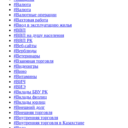
#Валюта
#Валюта
#Валютные операции
#Вахтовая работа
#Ввод в эксплуатацию жилья
#ВВП
#ВВП на душу населения
#ВВП РК
#Веб-сайты
#Верблюды
#Ветеринары
#Взаимная торговля
#Видеоигры
#Вино
#Витамины
#ВИЧ
#ВИЭ
#Вклады БВУ РК
#Вклады физлиц
#Вклады юрлиц
#Внешний долг
#Внешняя торговля
#Внутренняя торговля
#Внутренняя торговля в Казахстане
#Вода