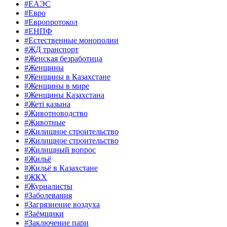
#ЕАЭС
#Евро
#Европротокол
#ЕНПФ
#Естественные монополии
#ЖД транспорт
#Женская безработица
#Женщины
#Женщины в Казахстане
#Женщины в мире
#Женщины Казахстана
#Жеті қазына
#Животноводство
#Животные
#Жилищное строительство
#Жилищное строительство
#Жилищный вопрос
#Жильё
#Жильё в Казахстане
#ЖКХ
#Журналисты
#Заболевания
#Загрязнение воздуха
#Заёмщики
#Заключение пари