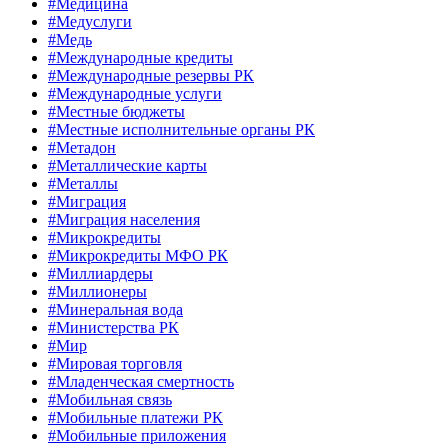
#Медицина
#Медуслуги
#Медь
#Международные кредиты
#Международные резервы РК
#Международные услуги
#Местные бюджеты
#Местные исполнительные органы РК
#Метадон
#Металлические карты
#Металлы
#Миграция
#Миграция населения
#Микрокредиты
#Микрокредиты МФО РК
#Миллиардеры
#Миллионеры
#Минеральная вода
#Министерства РК
#Мир
#Мировая торговля
#Младенческая смертность
#Мобильная связь
#Мобильные платежи РК
#Мобильные приложения