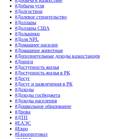
#Добыча в Казахстане
#Добыча угля
#Долгострои
#Долевое строительство
#Доллары
#Доллары США
#Дольщики
#Доля NPL
#Домашнее насилие
#Домашние животные
#Дополнительные доходы казахстанцев
#Дороги
#Доступность жилья
#Доступность жилья в РК
#Досуг
#Досуг и развлечения в РК
#Доходы
#Доходы госбюджета
#Доходы населения
#Дошкольное образование
#Дрова
#ДТП
#ЕАЭС
#Евро
#Европротокол