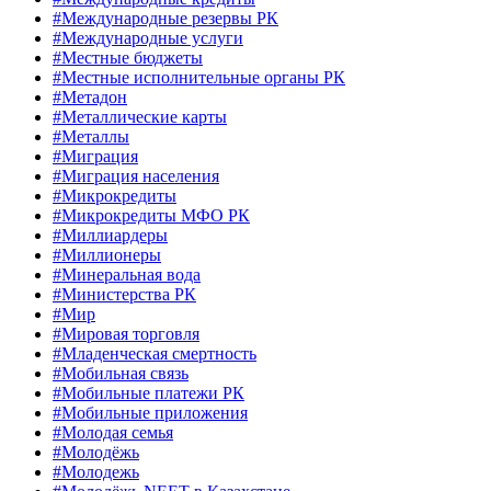
#Международные резервы РК
#Международные услуги
#Местные бюджеты
#Местные исполнительные органы РК
#Метадон
#Металлические карты
#Металлы
#Миграция
#Миграция населения
#Микрокредиты
#Микрокредиты МФО РК
#Миллиардеры
#Миллионеры
#Минеральная вода
#Министерства РК
#Мир
#Мировая торговля
#Младенческая смертность
#Мобильная связь
#Мобильные платежи РК
#Мобильные приложения
#Молодая семья
#Молодёжь
#Молодежь