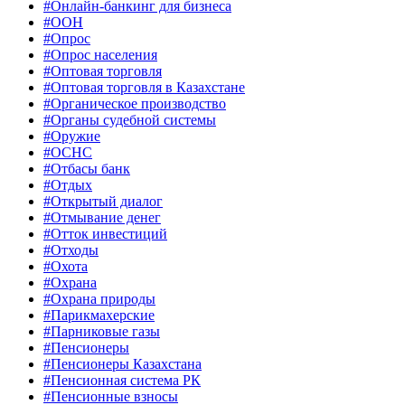
#Онлайн-банкинг для бизнеса
#ООН
#Опрос
#Опрос населения
#Оптовая торговля
#Оптовая торговля в Казахстане
#Органическое производство
#Органы судебной системы
#Оружие
#ОСНС
#Отбасы банк
#Отдых
#Открытый диалог
#Отмывание денег
#Отток инвестиций
#Отходы
#Охота
#Охрана
#Охрана природы
#Парикмахерские
#Парниковые газы
#Пенсионеры
#Пенсионеры Казахстана
#Пенсионная система РК
#Пенсионные взносы