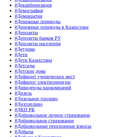
#Декарбонизация
#Демография
#Демократия
#Денежные переводы
#Денежные переводы в Казахстане
#Депозиты
#Депозиты банков РУ
#Депозиты населения
#Детдома
#Дети
#Дети Казахстана
#Детсады
#Детские дома
#Дефицит ученических мест
#Дефицит электроэнергии
#Дивиденды нацкомпаний
#Дизель
#Дизельное топливо
#Дизтопливо
#ДКП РК
#Добровольное личное страхование
#Добровольное страхование
#Добровольные пенсионные взносы
#Добыча