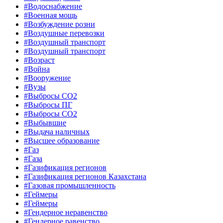
#Водоснабжение
#Военная мощь
#Возбуждение розни
#Воздушные перевозки
#Воздушный транспорт
#Воздушный транспорт
#Возраст
#Война
#Вооружение
#Вузы
#Выбросы CO2
#Выбросы ПГ
#Выбросы СО2
#Выбывшие
#Выдача наличных
#Высшее образование
#Газ
#Газа
#Газификация регионов
#Газификация регионов Казахстана
#Газовая промышленность
#Геймеры
#Геймеры
#Гендерное неравенство
#Гендерное равенство