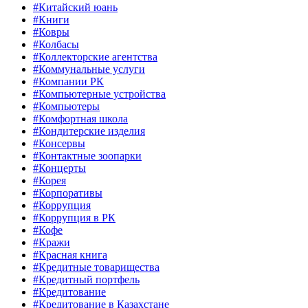
#Китайский юань
#Книги
#Ковры
#Колбасы
#Коллекторские агентства
#Коммунальные услуги
#Компании РК
#Компьютерные устройства
#Компьютеры
#Комфортная школа
#Кондитерские изделия
#Консервы
#Контактные зоопарки
#Концерты
#Корея
#Корпоративы
#Коррупция
#Коррупция в РК
#Кофе
#Кражи
#Красная книга
#Кредитные товарищества
#Кредитный портфель
#Кредитование
#Кредитование в Казахстане