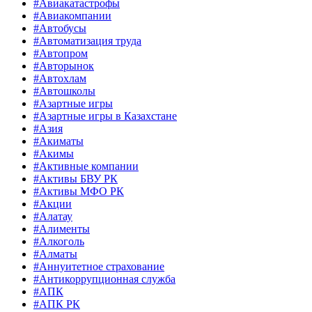
#Авиакатастрофы
#Авиакомпании
#Автобусы
#Автоматизация труда
#Автопром
#Авторынок
#Автохлам
#Автошколы
#Азартные игры
#Азартные игры в Казахстане
#Азия
#Акиматы
#Акимы
#Активные компании
#Активы БВУ РК
#Активы МФО РК
#Акции
#Алатау
#Алименты
#Алкоголь
#Алматы
#Аннуитетное страхование
#Антикоррупционная служба
#АПК
#АПК РК