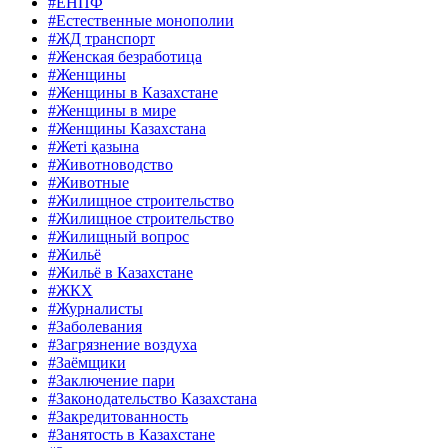
#ЕНПФ
#Естественные монополии
#ЖД транспорт
#Женская безработица
#Женщины
#Женщины в Казахстане
#Женщины в мире
#Женщины Казахстана
#Жеті қазына
#Животноводство
#Животные
#Жилищное строительство
#Жилищное строительство
#Жилищный вопрос
#Жильё
#Жильё в Казахстане
#ЖКХ
#Журналисты
#Заболевания
#Загрязнение воздуха
#Заёмщики
#Заключение пари
#Законодательство Казахстана
#Закредитованность
#Занятость в Казахстане