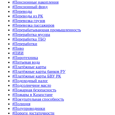
#Пенсионные накопления
#Пенсионный фонд
#Переводы
#Переводы из РК
#Перевозка грузов
#Перевозка пассажиров
#Перерабатывающая промышленность
#Переработка мусора
#Переработка ТБО
#Переработки
#Пиво
#ПИИ
#Пиротехника
#Питьевая вода
#Платёжные карты
#Платёжные карты банков РУ
#Платёжные карты БВУ РК
#Подоходный налог
#Подсолнечное масло
#Пожарная безопасность
#Пожары в Казахстане
#Покупательная способность
#Полиция
#Полупроводники
#Пороги достаточности