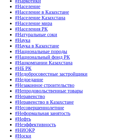
#Наркотики
#Население
#Население в Казахстане
#Население Казахстана
#Население мира
#Населения РК
#Натуральные соки
#Наука
#Наука в Казахстане
#Национальные породы
#Национальный фонд РК
#Нацкомпании Казахстана
#НБ РК
#Недобросовестные застройщики
#Недоедание
#Незаконное строительство
#Непродовольственные товары
#Неравенство
#Неравенство в Казахстане
#Несовершеннолетние
#Неформальная занятость
#Нефть
#Неэффективность
#НИОКР
#Носки