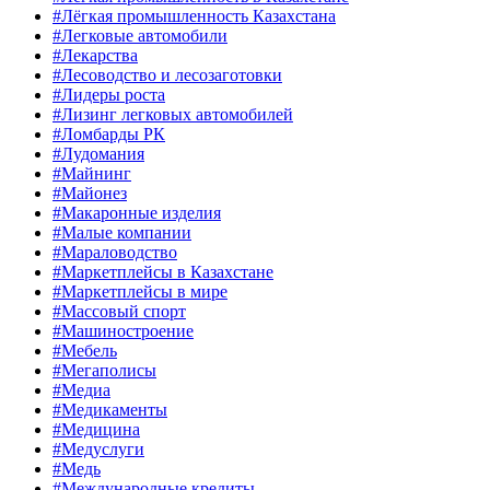
#Лёгкая промышленность Казахстана
#Легковые автомобили
#Лекарства
#Лесоводство и лесозаготовки
#Лидеры роста
#Лизинг легковых автомобилей
#Ломбарды РК
#Лудомания
#Майнинг
#Майонез
#Макаронные изделия
#Малые компании
#Мараловодство
#Маркетплейсы в Казахстане
#Маркетплейсы в мире
#Массовый спорт
#Машиностроение
#Мебель
#Мегаполисы
#Медиа
#Медикаменты
#Медицина
#Медуслуги
#Медь
#Международные кредиты