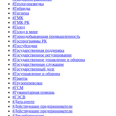
#Геологоразведка
#Гибриды
#Гигиена
#ГМК
#ГМК РК
#Голод
#Голод в мире
#Горнодобывающая промышленность
#Госпрограммы РК
#Госсубсидии
#Государственная поддержка
#Государственное регулирование
#Государственное управление и оборона
#Государственные служащие
#Государственный долг
#Госуправление и оборона
#Гранты
#Грузоперевозки
#ГСМ
#Гуманитарная помощь
#ГЭСВ
#Дата-центр
#Действующие предприниматели
#Действующие предприниматели
#Декарбонизация