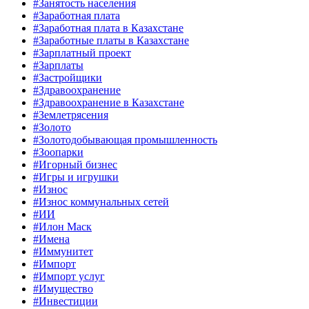
#Занятость населения
#Заработная плата
#Заработная плата в Казахстане
#Заработные платы в Казахстане
#Зарплатный проект
#Зарплаты
#Застройщики
#Здравоохранение
#Здравоохранение в Казахстане
#Землетрясения
#Золото
#Золотодобывающая промышленность
#Зоопарки
#Игорный бизнес
#Игры и игрушки
#Износ
#Износ коммунальных сетей
#ИИ
#Илон Маск
#Имена
#Иммунитет
#Импорт
#Импорт услуг
#Имущество
#Инвестиции