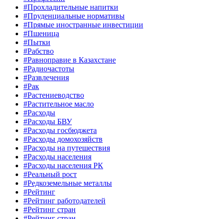
#Прохладительные напитки
#Пруденциальные нормативы
#Прямые иностранные инвестиции
#Пшеница
#Пытки
#Рабство
#Равноправие в Казахстане
#Радиочастоты
#Развлечения
#Рак
#Растениеводство
#Растительное масло
#Расходы
#Расходы БВУ
#Расходы госбюджета
#Расходы домохозяйств
#Расходы на путешествия
#Расходы населения
#Расходы населения РК
#Реальный рост
#Редкоземельные металлы
#Рейтинг
#Рейтинг работодателей
#Рейтинг стран
#Рейтинг стран