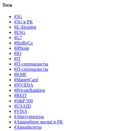
Теги
#5G
#5G в РК
#E-Shoping
#ESG
#G7
#HoReCa
#iPhone
#IQ
#IT
#IT-специалисты
#IT-специалисты
#KMF
#MasterCard
#NVIDIA
#PrivateBanking
#REIT
#S&P 500
#USAID
#VISA
#Абитуриенты
#Аварийное жильё в РК
#Авиабилеты