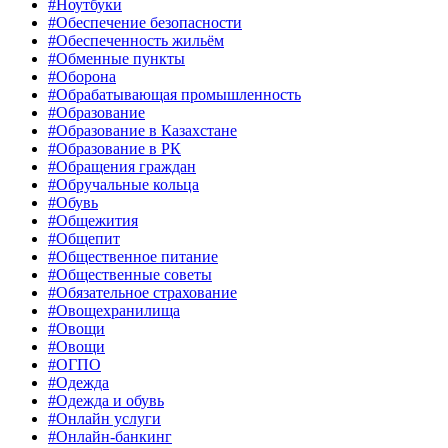
#Ноутбуки
#Обеспечение безопасности
#Обеспеченность жильём
#Обменные пункты
#Оборона
#Обрабатывающая промышленность
#Образование
#Образование в Казахстане
#Образование в РК
#Обращения граждан
#Обручальные кольца
#Обувь
#Общежития
#Общепит
#Общественное питание
#Общественные советы
#Обязательное страхование
#Овощехранилища
#Овощи
#Овощи
#ОГПО
#Одежда
#Одежда и обувь
#Онлайн услуги
#Онлайн-банкинг