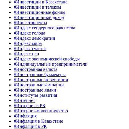
#Инвестиции в Казахстане
#Инвестиции в телеком
#Инвестиционные фонды
#Инвестиционный доход
#Инвестпроекты
#Индекс гендерного равенства
#Индекс голода
#Индекс демократии
#Индекс мира
#Индекс счастья
#Индекс цен
#Индекс экономической свободы
#Индивидуальные предприниматели
#Иностранная валюта
#Иностранные букмекеры
#Иностранные инвестиции
#Иностранные компании
#Иностранные языки
#Институты развития
#Интернет
#Интернет в РК
#Интернет-мошенничество
#Инфляция
#Инфляция в Казахстане
#Инфляция в РК