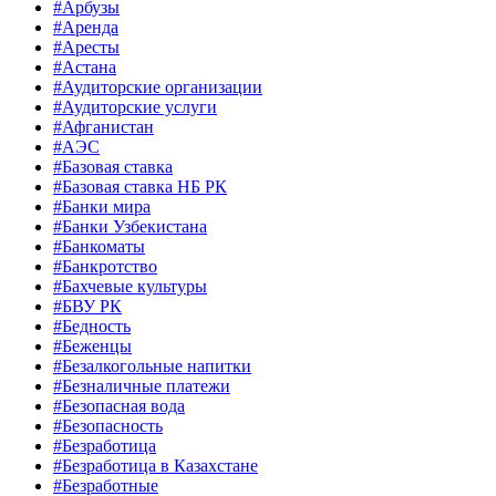
#Арбузы
#Аренда
#Аресты
#Астана
#Аудиторские организации
#Аудиторские услуги
#Афганистан
#АЭС
#Базовая ставка
#Базовая ставка НБ РК
#Банки мира
#Банки Узбекистана
#Банкоматы
#Банкротство
#Бахчевые культуры
#БВУ РК
#Бедность
#Беженцы
#Безалкогольные напитки
#Безналичные платежи
#Безопасная вода
#Безопасность
#Безработица
#Безработица в Казахстане
#Безработные