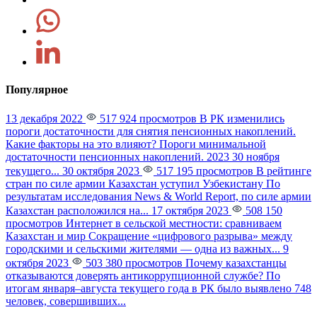
Популярное
13 декабря 2022
517 924 просмотров
В РК изменились
пороги достаточности для снятия пенсионных накоплений.
Какие факторы на это влияют?
Пороги минимальной
достаточности пенсионных накоплений. 2023 30 ноября
текущего...
30 октября 2023
517 195 просмотров
В рейтинге
стран по силе армии Казахстан уступил Узбекистану
По
результатам исследования News & World Report, по силе армии
Казахстан расположился на...
17 октября 2023
508 150
просмотров
Интернет в сельской местности: сравниваем
Казахстан и мир
Сокращение «цифрового разрыва» между
городскими и сельскими жителями — одна из важных...
9
октября 2023
503 380 просмотров
Почему казахстанцы
отказываются доверять антикоррупционной службе?
По
итогам января–августа текущего года в РК было выявлено 748
человек, совершивших...