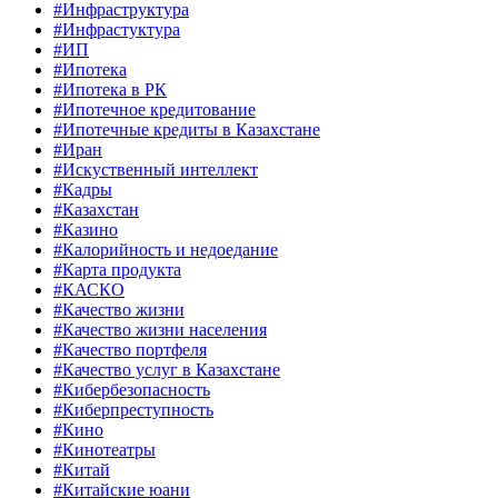
#Инфраструктура
#Инфрастуктура
#ИП
#Ипотека
#Ипотека в РК
#Ипотечное кредитование
#Ипотечные кредиты в Казахстане
#Иран
#Искуственный интеллект
#Кадры
#Казахстан
#Казино
#Калорийность и недоедание
#Карта продукта
#КАСКО
#Качество жизни
#Качество жизни населения
#Качество портфеля
#Качество услуг в Казахстане
#Кибербезопасность
#Киберпреступность
#Кино
#Кинотеатры
#Китай
#Китайские юани