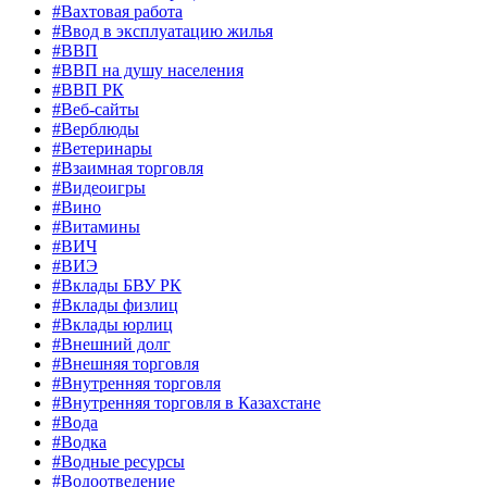
#Вахтовая работа
#Ввод в эксплуатацию жилья
#ВВП
#ВВП на душу населения
#ВВП РК
#Веб-сайты
#Верблюды
#Ветеринары
#Взаимная торговля
#Видеоигры
#Вино
#Витамины
#ВИЧ
#ВИЭ
#Вклады БВУ РК
#Вклады физлиц
#Вклады юрлиц
#Внешний долг
#Внешняя торговля
#Внутренняя торговля
#Внутренняя торговля в Казахстане
#Вода
#Водка
#Водные ресурсы
#Водоотведение