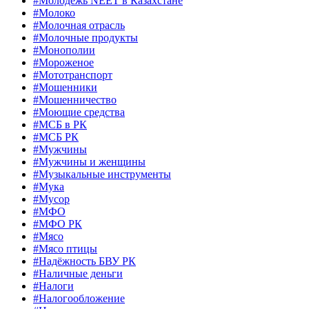
#Молодёжь NEET в Казахстане
#Молоко
#Молочная отрасль
#Молочные продукты
#Монополии
#Мороженое
#Мототранспорт
#Мошенники
#Мошенничество
#Моющие средства
#МСБ в РК
#МСБ РК
#Мужчины
#Мужчины и женщины
#Музыкальные инструменты
#Мука
#Мусор
#МФО
#МФО РК
#Мясо
#Мясо птицы
#Надёжность БВУ РК
#Наличные деньги
#Налоги
#Налогообложение