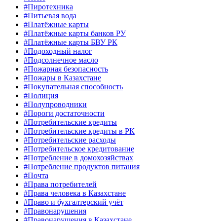
#Пиротехника
#Питьевая вода
#Платёжные карты
#Платёжные карты банков РУ
#Платёжные карты БВУ РК
#Подоходный налог
#Подсолнечное масло
#Пожарная безопасность
#Пожары в Казахстане
#Покупательная способность
#Полиция
#Полупроводники
#Пороги достаточности
#Потребительские кредиты
#Потребительские кредиты в РК
#Потребительские расходы
#Потребительское кредитование
#Потребление в домохозяйствах
#Потребление продуктов питания
#Почта
#Права потребителей
#Права человека в Казахстане
#Право и бухгалтерский учёт
#Правонарушения
#Правонарушения в Казахстане