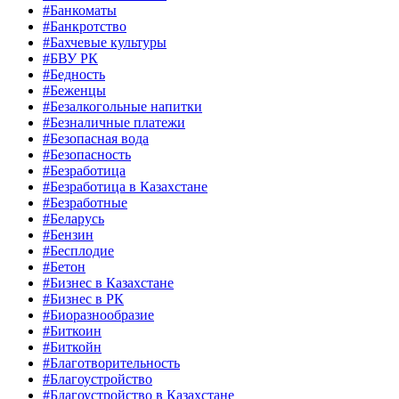
#Банкоматы
#Банкротство
#Бахчевые культуры
#БВУ РК
#Бедность
#Беженцы
#Безалкогольные напитки
#Безналичные платежи
#Безопасная вода
#Безопасность
#Безработица
#Безработица в Казахстане
#Безработные
#Беларусь
#Бензин
#Бесплодие
#Бетон
#Бизнес в Казахстане
#Бизнес в РК
#Биоразнообразие
#Биткоин
#Биткойн
#Благотворительность
#Благоустройство
#Благоустройство в Казахстане