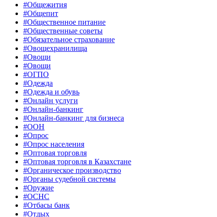
#Общежития
#Общепит
#Общественное питание
#Общественные советы
#Обязательное страхование
#Овощехранилища
#Овощи
#Овощи
#ОГПО
#Одежда
#Одежда и обувь
#Онлайн услуги
#Онлайн-банкинг
#Онлайн-банкинг для бизнеса
#ООН
#Опрос
#Опрос населения
#Оптовая торговля
#Оптовая торговля в Казахстане
#Органическое производство
#Органы судебной системы
#Оружие
#ОСНС
#Отбасы банк
#Отдых