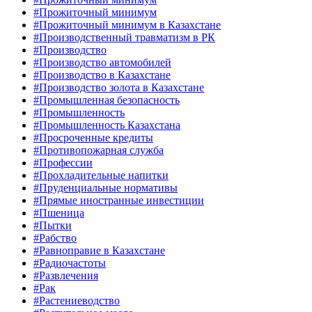
#Прожиточный минимум
#Прожиточный минимум в Казахстане
#Производственный травматизм в РК
#Производство
#Производство автомобилей
#Производство в Казахстане
#Производство золота в Казахстане
#Промышленная безопасность
#Промышленность
#Промышленность Казахстана
#Просроченные кредиты
#Противопожарная служба
#Профессии
#Прохладительные напитки
#Пруденциальные нормативы
#Прямые иностранные инвестиции
#Пшеница
#Пытки
#Рабство
#Равноправие в Казахстане
#Радиочастоты
#Развлечения
#Рак
#Растениеводство