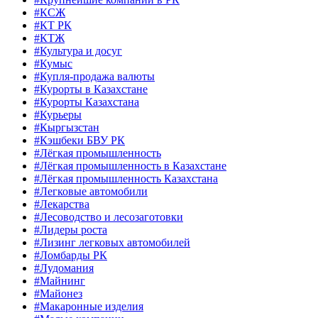
#КСЖ
#КТ РК
#КТЖ
#Культура и досуг
#Кумыс
#Купля-продажа валюты
#Курорты в Казахстане
#Курорты Казахстана
#Курьеры
#Кыргызстан
#Кэшбеки БВУ РК
#Лёгкая промышленность
#Лёгкая промышленность в Казахстане
#Лёгкая промышленность Казахстана
#Легковые автомобили
#Лекарства
#Лесоводство и лесозаготовки
#Лидеры роста
#Лизинг легковых автомобилей
#Ломбарды РК
#Лудомания
#Майнинг
#Майонез
#Макаронные изделия