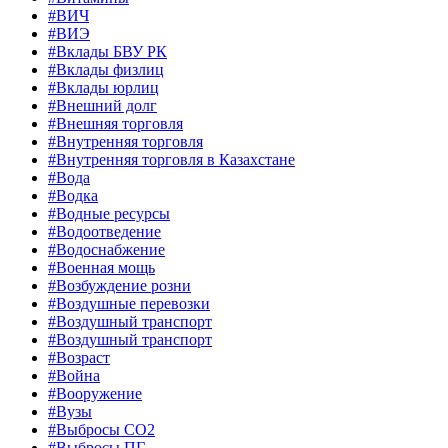
#ВИЧ
#ВИЭ
#Вклады БВУ РК
#Вклады физлиц
#Вклады юрлиц
#Внешний долг
#Внешняя торговля
#Внутренняя торговля
#Внутренняя торговля в Казахстане
#Вода
#Водка
#Водные ресурсы
#Водоотведение
#Водоснабжение
#Военная мощь
#Возбуждение розни
#Воздушные перевозки
#Воздушный транспорт
#Воздушный транспорт
#Возраст
#Война
#Вооружение
#Вузы
#Выбросы CO2
#Выбросы ПГ