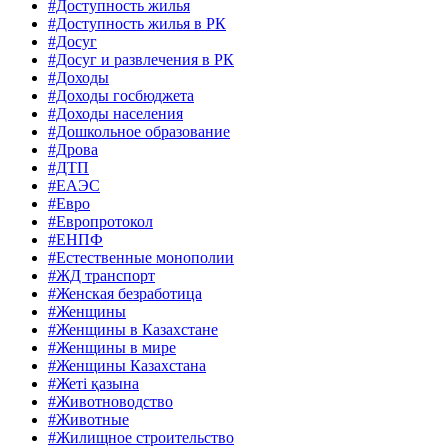
#Доступность жилья
#Доступность жилья в РК
#Досуг
#Досуг и развлечения в РК
#Доходы
#Доходы госбюджета
#Доходы населения
#Дошкольное образование
#Дрова
#ДТП
#ЕАЭС
#Евро
#Европротокол
#ЕНПФ
#Естественные монополии
#ЖД транспорт
#Женская безработица
#Женщины
#Женщины в Казахстане
#Женщины в мире
#Женщины Казахстана
#Жеті қазына
#Животноводство
#Животные
#Жилищное строительство