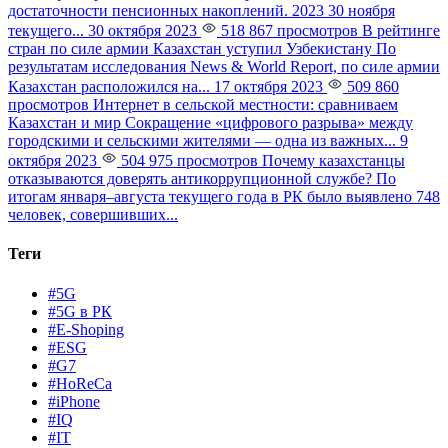
достаточности пенсионных накоплений. 2023 30 ноября
текущего...
30 октября 2023
518 867 просмотров
В рейтинге
стран по силе армии Казахстан уступил Узбекистану
По
результатам исследования News & World Report, по силе армии
Казахстан расположился на...
17 октября 2023
509 860
просмотров
Интернет в сельской местности: сравниваем
Казахстан и мир
Сокращение «цифрового разрыва» между
городскими и сельскими жителями — одна из важных...
9
октября 2023
504 975 просмотров
Почему казахстанцы
отказываются доверять антикоррупционной службе?
По
итогам января–августа текущего года в РК было выявлено 748
человек, совершивших...
Теги
#5G
#5G в РК
#E-Shoping
#ESG
#G7
#HoReCa
#iPhone
#IQ
#IT