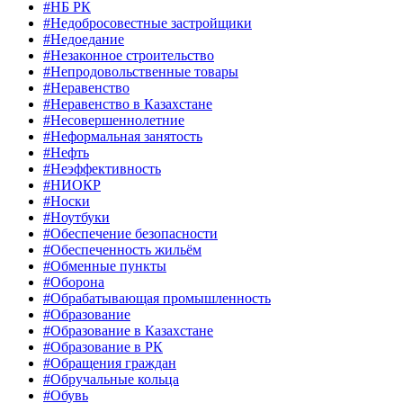
#НБ РК
#Недобросовестные застройщики
#Недоедание
#Незаконное строительство
#Непродовольственные товары
#Неравенство
#Неравенство в Казахстане
#Несовершеннолетние
#Неформальная занятость
#Нефть
#Неэффективность
#НИОКР
#Носки
#Ноутбуки
#Обеспечение безопасности
#Обеспеченность жильём
#Обменные пункты
#Оборона
#Обрабатывающая промышленность
#Образование
#Образование в Казахстане
#Образование в РК
#Обращения граждан
#Обручальные кольца
#Обувь