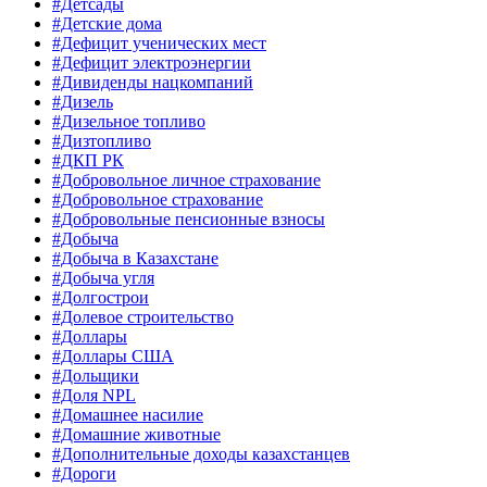
#Детсады
#Детские дома
#Дефицит ученических мест
#Дефицит электроэнергии
#Дивиденды нацкомпаний
#Дизель
#Дизельное топливо
#Дизтопливо
#ДКП РК
#Добровольное личное страхование
#Добровольное страхование
#Добровольные пенсионные взносы
#Добыча
#Добыча в Казахстане
#Добыча угля
#Долгострои
#Долевое строительство
#Доллары
#Доллары США
#Дольщики
#Доля NPL
#Домашнее насилие
#Домашние животные
#Дополнительные доходы казахстанцев
#Дороги