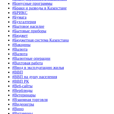
#Бонусные программы
#Браки и разводы в Казахстане
#БРИКС
#Бумага
#Бухгалтерия
#Бытовое насилие
#Бытовые приборы
#Бюджет
#Бюджетная система Казахстана
#Вакцины
#Валюта
#Валюта
#Валютные операции
#Вахтовая работа
#Ввод в эксплуатацию жилья
#ВВП
#ВВП на душу населения
#ВВП РК
#Веб-сайты
#Верблюды
#Ветеринары
#Взаимная торговля
#Видеоигры
#Вино
#Витамины