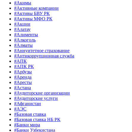
#Акимы
#Активные компании
#Активы БВУ РК
#Активы МФО РК
#Акции
#Алатау
#Алименты
#Алкоголь
#Алматы
#Аннуитетное страхование
#Антикоррупционная служба
#АПК
#АПК РК
#Арбузы
#Аренда
#Аресты
#Астана
#Аудиторские организации
#Аудиторские услуги
#Афганистан
#АЭС
#Базовая ставка
#Базовая ставка НБ РК
#Банки мира
#Банки Узбекистана