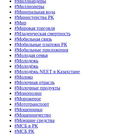
#Миллиардеры
#Миллионеры
#Минеральная вода
#Министерства РК
#Мир
#Мировая торговля
#Младенческая смертность
#Мобильная связь
#Мобильные платежи РК
#Мобильные приложения
#Молодая семья
#Молодежь
#Молодёжь
#Молодёжь NEET в Казахстане
#Молоко
#Молочная отрасль
#Молочные продукты
#Монополии
#Мороженое
#Мототранспорт
#Мошенники
#Мошенничество
#Моющие средства
#МСБ в РК
#МСБ РК