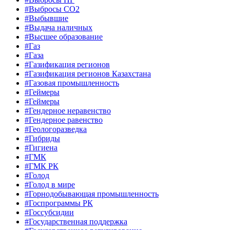
#Выбросы СО2
#Выбывшие
#Выдача наличных
#Высшее образование
#Газ
#Газа
#Газификация регионов
#Газификация регионов Казахстана
#Газовая промышленность
#Геймеры
#Геймеры
#Гендерное неравенство
#Гендерное равенство
#Геологоразведка
#Гибриды
#Гигиена
#ГМК
#ГМК РК
#Голод
#Голод в мире
#Горнодобывающая промышленность
#Госпрограммы РК
#Госсубсидии
#Государственная поддержка