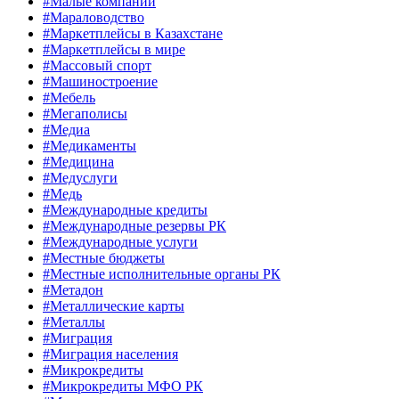
#Малые компании
#Мараловодство
#Маркетплейсы в Казахстане
#Маркетплейсы в мире
#Массовый спорт
#Машиностроение
#Мебель
#Мегаполисы
#Медиа
#Медикаменты
#Медицина
#Медуслуги
#Медь
#Международные кредиты
#Международные резервы РК
#Международные услуги
#Местные бюджеты
#Местные исполнительные органы РК
#Метадон
#Металлические карты
#Металлы
#Миграция
#Миграция населения
#Микрокредиты
#Микрокредиты МФО РК