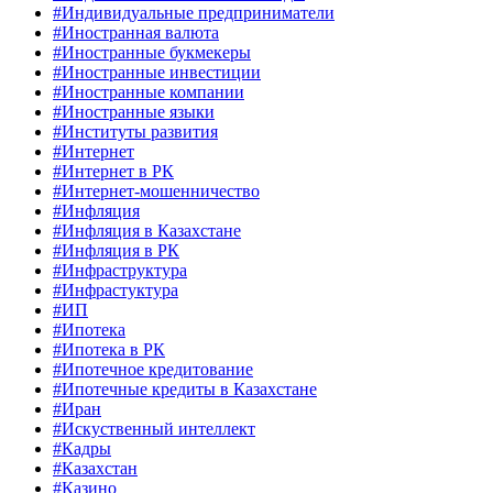
#Индивидуальные предприниматели
#Иностранная валюта
#Иностранные букмекеры
#Иностранные инвестиции
#Иностранные компании
#Иностранные языки
#Институты развития
#Интернет
#Интернет в РК
#Интернет-мошенничество
#Инфляция
#Инфляция в Казахстане
#Инфляция в РК
#Инфраструктура
#Инфрастуктура
#ИП
#Ипотека
#Ипотека в РК
#Ипотечное кредитование
#Ипотечные кредиты в Казахстане
#Иран
#Искуственный интеллект
#Кадры
#Казахстан
#Казино