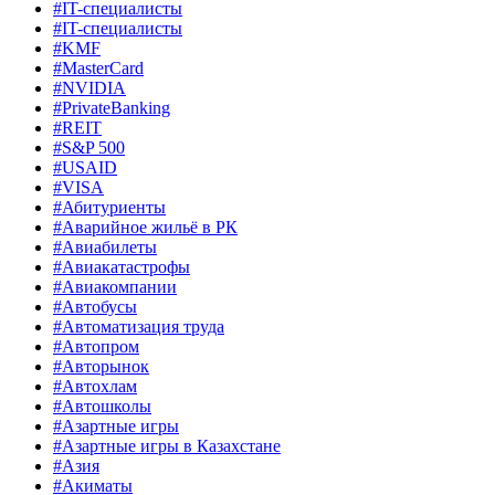
#IT-специалисты
#IT-специалисты
#KMF
#MasterCard
#NVIDIA
#PrivateBanking
#REIT
#S&P 500
#USAID
#VISA
#Абитуриенты
#Аварийное жильё в РК
#Авиабилеты
#Авиакатастрофы
#Авиакомпании
#Автобусы
#Автоматизация труда
#Автопром
#Авторынок
#Автохлам
#Автошколы
#Азартные игры
#Азартные игры в Казахстане
#Азия
#Акиматы