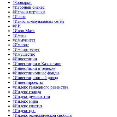
#Зоопарки
#Игорный бизнес
#Игры и игрушки
#Износ
#Износ коммунальных сетей
#ИИ
#Илон Маск
#Имена
#Иммунитет
#Импорт
#Импорт услуг
#Имущество
#Инвестиции
#Инвестиции в Казахстане
#Инвестиции в телеком
#Инвестиционные фонды
#Инвестиционный доход
#Инвестпроекты
#Индекс гендерного равенства
#Индекс голода
#Индекс демократии
#Индекс мира
#Индекс счастья
#Индекс цен
#Индекс экономической свободы