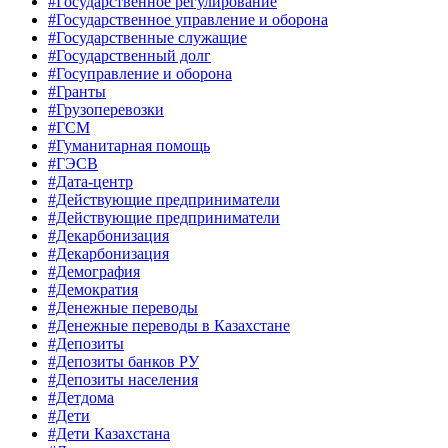
#Государственное регулирование
#Государственное управление и оборона
#Государственные служащие
#Государственный долг
#Госуправление и оборона
#Гранты
#Грузоперевозки
#ГСМ
#Гуманитарная помощь
#ГЭСВ
#Дата-центр
#Действующие предприниматели
#Действующие предприниматели
#Декарбонизация
#Декарбонизация
#Демография
#Демократия
#Денежные переводы
#Денежные переводы в Казахстане
#Депозиты
#Депозиты банков РУ
#Депозиты населения
#Детдома
#Дети
#Дети Казахстана