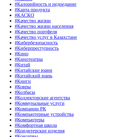
#Калорийность и недоедание
#Карта продукта
#КАСКО
#Качество жизни
#Качество жизни населения
#Качество портфеля
#Качество услуг в Казахстане
#Кибербезопасность
#Киберпреступность
#Кино
#Кинотеатры
#Китай
#Китайские юани
#Китайский юань
#Книги
#Ковры
#Колбасы
#Коллекторские агентства
#Коммунальные услуги
#Компании РК
#Компьютерные устройства
#Компьютеры
#Комфортная школа
#Кондитерские изделия
#Консервы