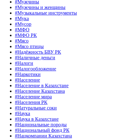
#Мужчины
#Мужчины и женщины
#Музыкальные инструменты
#Мука
#Мусор
#МФО
#МФО РК
#Мясо
#Мясо птицы
#Надёжность БВУ РК
#Наличные деньги
#Налоги
#Налогообложение
#Наркотики
#Население
#Население в Казахстане
#Население Казахстана
#Население мира
#Населения РК
#Натуральные соки
#Наука
#Наука в Казахстане
#Национальные породы
#Национальный фонд РК
#Нацкомпании Казахстана