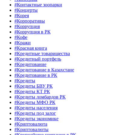
#Контактные зоопарки
#Концерты
#Корея
#Корпоративы
#Коррупция
#Коррупция в РК
#Кофе
#Кражи
#Красная книга
#Кредитные товарищества
#Кредитный портфель
#Кредитование
#Кредитование в Казахстане
#Кредитование в РК
#Кредиты
#Кредиты БВУ РК
#Кредиты КТ РК
#Кредиты ломбардов РК
#Кредиты МФО РК
#Кредиты населения
#Кредиты под залог
#Кредиты экономике
#Криптовалюта
#Криптовалюты
#Крупнейшие компании в РК