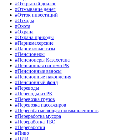
#Открытый диалог
#Отмывание денег
#Отток инвестиций
#Отходы
#Охота
#Охрана
#Охрана природы
#Парикмахерские
#Парниковые газы
#Пенсионеры
#Пенсионеры Казахстана
#Пенсионная система РК
#Пенсионные взносы
#Пенсионные накопления
#Пенсионный фонд
#Переводы
#Переводы из РК
#Перевозка грузов
#Перевозка пассажиров
#Перерабатывающая промышленность
#Переработка мусора
#Переработка ТБО
#Переработки
#Пиво
#ПИИ