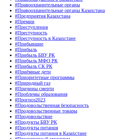
#Правоохранительные органы
#Правоохранительные органы Казахстана
#Предприятия Казахстана
#Премии
#Преступления
#Преступность
#Преступность в Казахстане
#Прибывшие
#Прибыль
#Прибыль БВУ РК
#Прибыль МФО РК
#Прибыль СК РК
#Приёмные дети
#Приоритетные программы
#Природный газ
#Причины смерти
#Проблемы образования
#Прогноз2023
#Продовольственная безопасность
#Продовольственные товары
#Продовольствие
#Продукты БВУ РК
#Продукты питания
#Продукты питания в Казахстане
#Прожиточный минимум