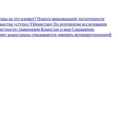
торы на это влияют?
Пороги минимальной достаточности
азахстан уступил Узбекистану
По результатам исследования
местности: сравниваем Казахстан и мир
Сокращение
ему казахстанцы отказываются доверять антикоррупционной