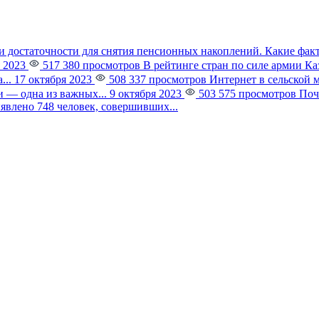
и достаточности для снятия пенсионных накоплений. Какие фак
 2023
517 380 просмотров
В рейтинге стран по силе армии К
...
17 октября 2023
508 337 просмотров
Интернет в сельской 
 — одна из важных...
9 октября 2023
503 575 просмотров
Поч
явлено 748 человек, совершивших...