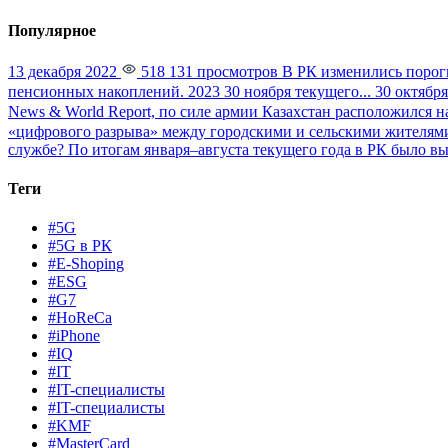
Популярное
13 декабря 2022
518 131 просмотров
В РК изменились порог
пенсионных накоплений. 2023 30 ноября текущего...
30 октября
News & World Report, по силе армии Казахстан расположился на
«цифрового разрыва» между городскими и сельскими жителями
службе?
По итогам января–августа текущего года в РК было вы
Теги
#5G
#5G в РК
#E-Shoping
#ESG
#G7
#HoReCa
#iPhone
#IQ
#IT
#IT-специалисты
#IT-специалисты
#KMF
#MasterCard