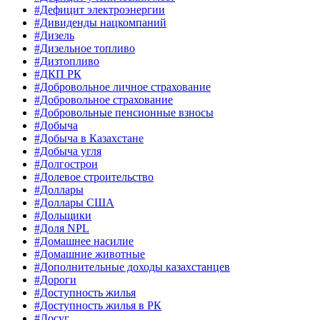
#Дефицит электроэнергии
#Дивиденды нацкомпаний
#Дизель
#Дизельное топливо
#Дизтопливо
#ДКП РК
#Добровольное личное страхование
#Добровольное страхование
#Добровольные пенсионные взносы
#Добыча
#Добыча в Казахстане
#Добыча угля
#Долгострои
#Долевое строительство
#Доллары
#Доллары США
#Дольщики
#Доля NPL
#Домашнее насилие
#Домашние животные
#Дополнительные доходы казахстанцев
#Дороги
#Доступность жилья
#Доступность жилья в РК
#Досуг