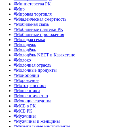
#Министерства РК
#Мир
#Мировая торговля
#Младенческая смертность
#Мобильная связь
#Мобильные платежи РК
#Мобильные приложения
#Молодая семья
#Молодежь
#Молодёжь
#Молодёжь NEET в Казахстане
#Молоко
#Молочная отрасль
#Молочные продукты
#Монополии
#Мороженое
#Мототранспорт
#Мошенники
#Мошенничество
#Моющие средства
#МСБ в РК
#МСБ РК
#Мужчины
#Мужчины и женщины
#Музыкальные инструменты