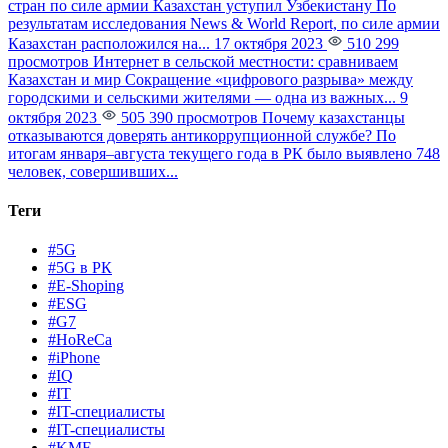
стран по силе армии Казахстан уступил Узбекистану
По
результатам исследования News & World Report, по силе армии
Казахстан расположился на...
17 октября 2023
510 299
просмотров
Интернет в сельской местности: сравниваем
Казахстан и мир
Сокращение «цифрового разрыва» между
городскими и сельскими жителями — одна из важных...
9
октября 2023
505 390 просмотров
Почему казахстанцы
отказываются доверять антикоррупционной службе?
По
итогам января–августа текущего года в РК было выявлено 748
человек, совершивших...
Теги
#5G
#5G в РК
#E-Shoping
#ESG
#G7
#HoReCa
#iPhone
#IQ
#IT
#IT-специалисты
#IT-специалисты
#KMF