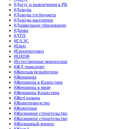
#Досуг и развлечения в РК
#Доходы
#Доходы госбюджета
#Доходы населения
#Дошкольное образование
#Дрова
#ДТП
#ЕАЭС
#Евро
#Европротокол
#ЕНПФ
#Естественные монополии
#ЖД транспорт
#Женская безработица
#Женщины
#Женщины в Казахстане
#Женщины в мире
#Женщины Казахстана
#Жеті қазына
#Животноводство
#Животные
#Жилищное строительство
#Жилищное строительство
#Жилищный вопрос
#Жильё