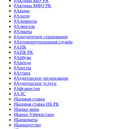
#Активы БВУ РК
#Активы МФО РК
#Акции
#Алатау
#Алименты
#Алкоголь
#Алматы
#Аннуитетное страхование
#Антикоррупционная служба
#АПК
#АПК РК
#Арбузы
#Аренда
#Аресты
#Астана
#Аудиторские организации
#Аудиторские услуги
#Афганистан
#АЭС
#Базовая ставка
#Базовая ставка НБ РК
#Банки мира
#Банки Узбекистана
#Банкоматы
#Банкротство