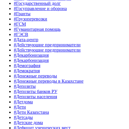
#Государственный долг
#Госуправление и оборона
#Гранты
#Грузоперевозки
#ГСМ
#Гуманитарная помощь
#ГЭСВ
#Дата-центр
#Действующие предприниматели
#Действующие предприниматели
#Декарбонизация
#Декарбонизация
#Демография
#Демократия
#Денежные переводы
#Денежные переводы в Казахстане
#Депозиты
#Депозиты банков РУ
#Депозиты населения
#Детдома
#Дети
#Дети Казахстана
#Детсады
#Детские дома
#Дефицит ученических мест