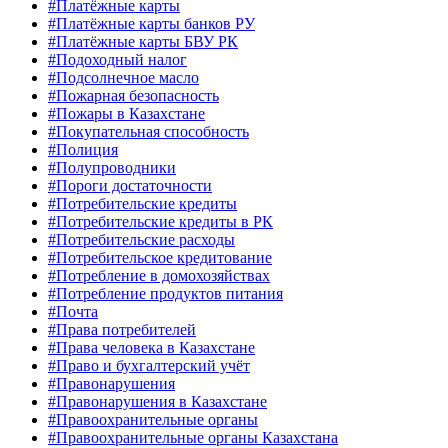
#Платёжные карты
#Платёжные карты банков РУ
#Платёжные карты БВУ РК
#Подоходный налог
#Подсолнечное масло
#Пожарная безопасность
#Пожары в Казахстане
#Покупательная способность
#Полиция
#Полупроводники
#Пороги достаточности
#Потребительские кредиты
#Потребительские кредиты в РК
#Потребительские расходы
#Потребительское кредитование
#Потребление в домохозяйствах
#Потребление продуктов питания
#Почта
#Права потребителей
#Права человека в Казахстане
#Право и бухгалтерский учёт
#Правонарушения
#Правонарушения в Казахстане
#Правоохранительные органы
#Правоохранительные органы Казахстана