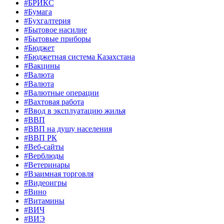
#БРИКС
#Бумага
#Бухгалтерия
#Бытовое насилие
#Бытовые приборы
#Бюджет
#Бюджетная система Казахстана
#Вакцины
#Валюта
#Валюта
#Валютные операции
#Вахтовая работа
#Ввод в эксплуатацию жилья
#ВВП
#ВВП на душу населения
#ВВП РК
#Веб-сайты
#Верблюды
#Ветеринары
#Взаимная торговля
#Видеоигры
#Вино
#Витамины
#ВИЧ
#ВИЭ