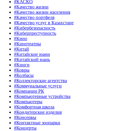
#КАСКО
#Качество жизни
#Качество жизни населения
#Качество портфеля
#Качество услуг в Казахстане
#Кибербезопасность
#Киберпреступность
#Кино
#Кинотеатры
#Китай
#Китайские юани
#Китайский юань
#Книги
#Ковры
#Колбасы
#Коллекторские агентства
#Коммунальные услуги
#Компании РК
#Компьютерные устройства
#Компьютеры
#Комфортная школа
#Кондитерские изделия
#Консервы
#Контактные зоопарки
#Концерты