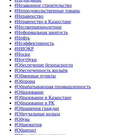
#Незаконное строительство
#Непродовольственные товары
#Неравенство
#Неравенство в Казахстане
#Несовершеннолетние
#Неформальная занятость
#Нефть
#Неэффективность
#НИОКР
#Носки
#Ноутбуки
#Обеспечение безопасности
#Обеспеченность жильём
#Обменные пункты
#Оборона
#Обрабатывающая промышленность
#Образование
#Образование в Казахстане
#Образование в РК
#Обращения граждан
#Обручальные кольца
#Обувь
#Общежития
#Общепит