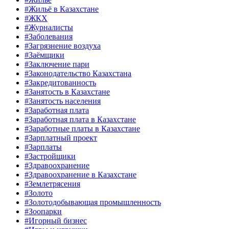
#Жильё в Казахстане
#ЖКХ
#Журналисты
#Заболевания
#Загрязнение воздуха
#Заёмщики
#Заключение пари
#Законодательство Казахстана
#Закредитованность
#Занятость в Казахстане
#Занятость населения
#Заработная плата
#Заработная плата в Казахстане
#Заработные платы в Казахстане
#Зарплатный проект
#Зарплаты
#Застройщики
#Здравоохранение
#Здравоохранение в Казахстане
#Землетрясения
#Золото
#Золотодобывающая промышленность
#Зоопарки
#Игорный бизнес