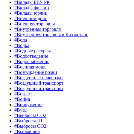
#Вклады БВУ РК
#Вклады физлиц
#Вклады юрлиц
#Внешний долг
#Внешняя торговля
#Внутренняя торговля
#Внутренняя торговля в Казахстане
#Вода
#Водка
#Водные ресурсы
#Водоотведение
#Водоснабжение
#Военная мощь
#Возбуждение розни
#Воздушные перевозки
#Воздушный транспорт
#Воздушный транспорт
#Возраст
#Война
#Вооружение
#Вузы
#Выбросы CO2
#Выбросы ПГ
#Выбросы СО2
#Выбывшие