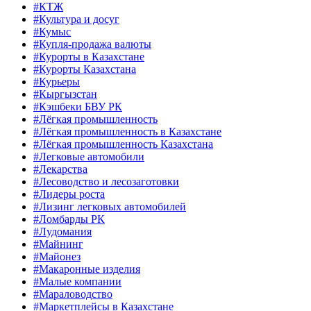
#КТЖ
#Культура и досуг
#Кумыс
#Купля-продажа валюты
#Курорты в Казахстане
#Курорты Казахстана
#Курьеры
#Кыргызстан
#Кэшбеки БВУ РК
#Лёгкая промышленность
#Лёгкая промышленность в Казахстане
#Лёгкая промышленность Казахстана
#Легковые автомобили
#Лекарства
#Лесоводство и лесозаготовки
#Лидеры роста
#Лизинг легковых автомобилей
#Ломбарды РК
#Лудомания
#Майнинг
#Майонез
#Макаронные изделия
#Малые компании
#Мараловодство
#Маркетплейсы в Казахстане