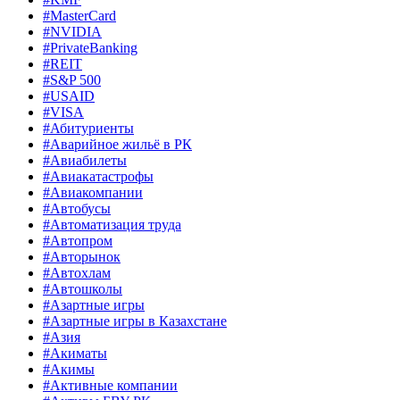
#MasterCard
#NVIDIA
#PrivateBanking
#REIT
#S&P 500
#USAID
#VISA
#Абитуриенты
#Аварийное жильё в РК
#Авиабилеты
#Авиакатастрофы
#Авиакомпании
#Автобусы
#Автоматизация труда
#Автопром
#Авторынок
#Автохлам
#Автошколы
#Азартные игры
#Азартные игры в Казахстане
#Азия
#Акиматы
#Акимы
#Активные компании