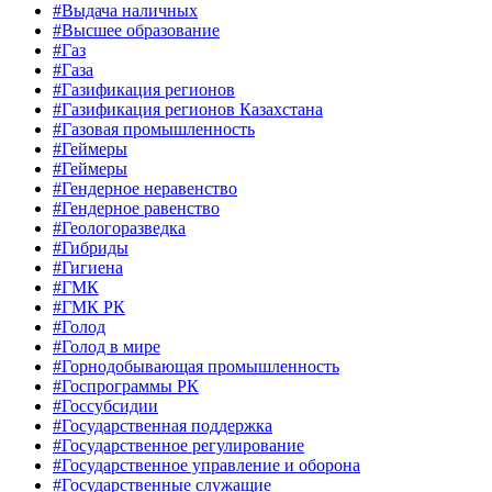
#Выдача наличных
#Высшее образование
#Газ
#Газа
#Газификация регионов
#Газификация регионов Казахстана
#Газовая промышленность
#Геймеры
#Геймеры
#Гендерное неравенство
#Гендерное равенство
#Геологоразведка
#Гибриды
#Гигиена
#ГМК
#ГМК РК
#Голод
#Голод в мире
#Горнодобывающая промышленность
#Госпрограммы РК
#Госсубсидии
#Государственная поддержка
#Государственное регулирование
#Государственное управление и оборона
#Государственные служащие