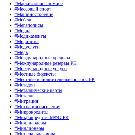
#Маркетплейсы в мире
#Массовый спорт
#Машиностроение
#Мебель
#Мегаполисы
#Медиа
#Медикаменты
#Медицина
#Медуслуги
#Медь
#Международные кредиты
#Международные резервы РК
#Международные услуги
#Местные бюджеты
#Местные исполнительные органы РК
#Метадон
#Металлические карты
#Металлы
#Миграция
#Миграция населения
#Микрокредиты
#Микрокредиты МФО РК
#Миллиардеры
#Миллионеры
#Минеральная вода