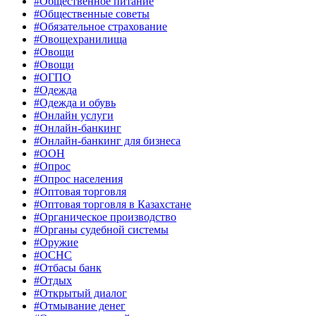
#Общественное питание
#Общественные советы
#Обязательное страхование
#Овощехранилища
#Овощи
#Овощи
#ОГПО
#Одежда
#Одежда и обувь
#Онлайн услуги
#Онлайн-банкинг
#Онлайн-банкинг для бизнеса
#ООН
#Опрос
#Опрос населения
#Оптовая торговля
#Оптовая торговля в Казахстане
#Органическое производство
#Органы судебной системы
#Оружие
#ОСНС
#Отбасы банк
#Отдых
#Открытый диалог
#Отмывание денег