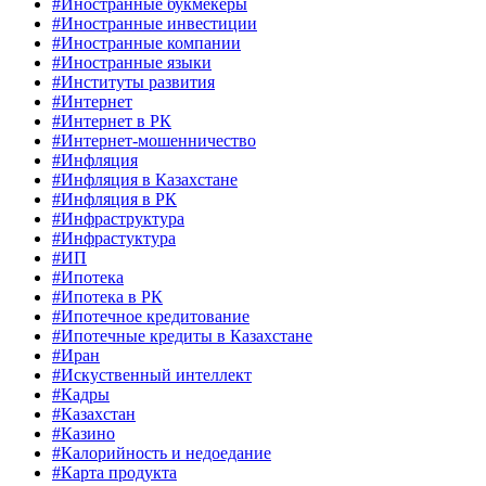
#Иностранные букмекеры
#Иностранные инвестиции
#Иностранные компании
#Иностранные языки
#Институты развития
#Интернет
#Интернет в РК
#Интернет-мошенничество
#Инфляция
#Инфляция в Казахстане
#Инфляция в РК
#Инфраструктура
#Инфрастуктура
#ИП
#Ипотека
#Ипотека в РК
#Ипотечное кредитование
#Ипотечные кредиты в Казахстане
#Иран
#Искуственный интеллект
#Кадры
#Казахстан
#Казино
#Калорийность и недоедание
#Карта продукта