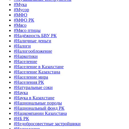
#Мука
#Мусор
#МФО
#МФО РК
#Мясо
#Мясо птицы
#Надёжность БВУ РК
#Наличные деньги
#Налоги
#Налогообложение
#Наркотики
#Население
#Население в Казахстане
#Население Казахстана
#Население мира
#Населения РК
#Натуральные соки
#Наука
#Наука в Казахстане
#Национальные породы
#Национальный фонд РК
#Нацкомпании Казахстана
#НБ РК
#Недобросовестные застройщики
#Недоедание