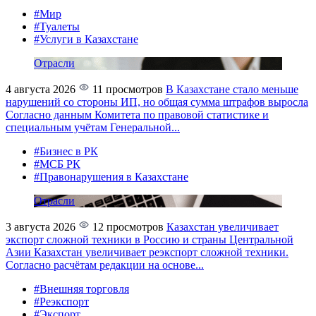
#Мир
#Туалеты
#Услуги в Казахстане
Отрасли
4 августа 2026
11 просмотров
В Казахстане стало меньше
нарушений со стороны ИП, но общая сумма штрафов выросла
Согласно данным Комитета по правовой статистике и
специальным учётам Генеральной...
#Бизнес в РК
#МСБ РК
#Правонарушения в Казахстане
Отрасли
3 августа 2026
12 просмотров
Казахстан увеличивает
экспорт сложной техники в Россию и страны Центральной
Азии
Казахстан увеличивает реэкспорт сложной техники.
Согласно расчётам редакции на основе...
#Внешняя торговля
#Реэкспорт
#Экспорт