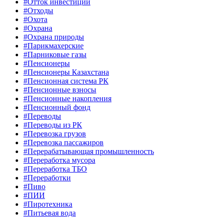
#Отток инвестиций
#Отходы
#Охота
#Охрана
#Охрана природы
#Парикмахерские
#Парниковые газы
#Пенсионеры
#Пенсионеры Казахстана
#Пенсионная система РК
#Пенсионные взносы
#Пенсионные накопления
#Пенсионный фонд
#Переводы
#Переводы из РК
#Перевозка грузов
#Перевозка пассажиров
#Перерабатывающая промышленность
#Переработка мусора
#Переработка ТБО
#Переработки
#Пиво
#ПИИ
#Пиротехника
#Питьевая вода